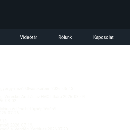
Videótár
Rólunk
Kapcsolat
ntgyörgymezői Olvasókörben 2026. 06. 13.
dég: Vereckei András az EMC titkára 2026. 08. 04.
. 08. 02.
 Mária Valéria híd újjáépítéséről
26. 07. 26.
.18.
ból 2026. 07. 19.
csolója, Vendég: Yerblues 2026.07.20.