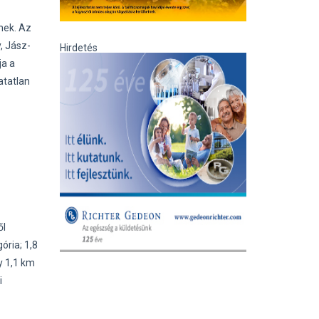
nek. Az
, Jász-
Hirdetés
ja a
atatlan
ől
ória; 1,8
y 1,1 km
i