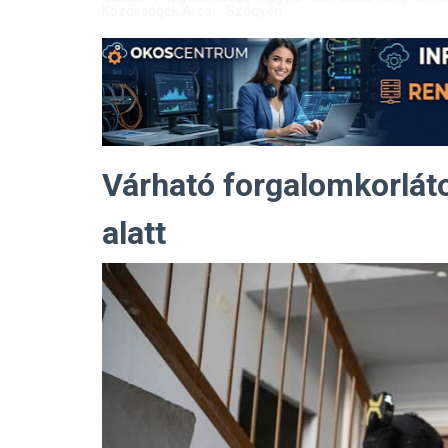
Közösségek Arcai - Szőgyén
Várható forgalomkorláto
alatt