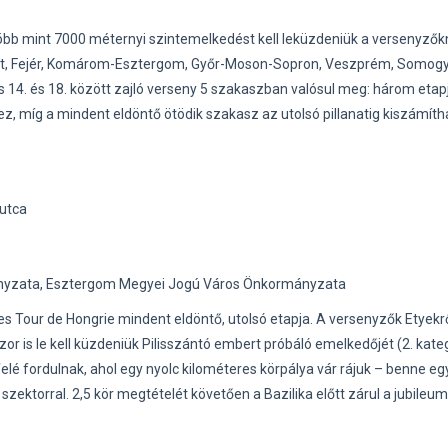
 több mint 7000 méternyi szintemelkedést kell leküzdeniük a versenyzők
Pest, Fejér, Komárom-Esztergom, Győr-Moson-Sopron, Veszprém, Somogy
14. és 18. között zajló verseny 5 szakaszban valósul meg: három etap
ez, míg a mindent eldöntő ötödik szakasz az utolsó pillanatig kiszámíth
 utca
nyzata, Esztergom Megyei Jogú Város Önkormányzata
 Tour de Hongrie mindent eldöntő, utolsó etapja. A versenyzők Etyekr
r is le kell küzdeniük Pilisszántó embert próbáló emelkedőjét (2. kateg
lé fordulnak, ahol egy nyolc kilométeres körpálya vár rájuk – benne eg
torral. 2,5 kör megtételét követően a Bazilika előtt zárul a jubileum