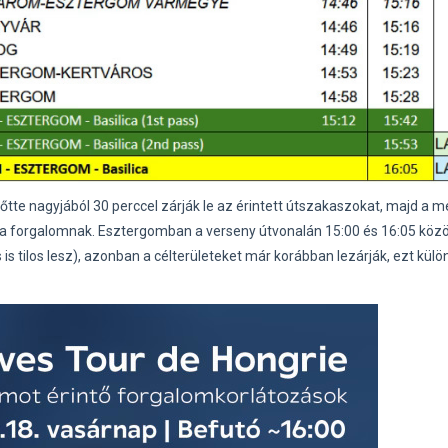
őtte nagyjából 30 perccel zárják le az érintett útszakaszokat, majd a 
 a forgalomnak. Esztergomban a verseny útvonalán 15:00 és 16:05 közöt
is tilos lesz), azonban a célterületeket már korábban lezárják, ezt külö