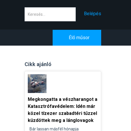
Keresés
Belépés
Élő műsor
Cikk ajánló
Megkongatta a vészharangot a
Katasztrófavédelem: Idén már
közel tízezer szabadtéri tűzzel
küzdöttek meg a lánglovagok
Bár lassan másfél hónapja