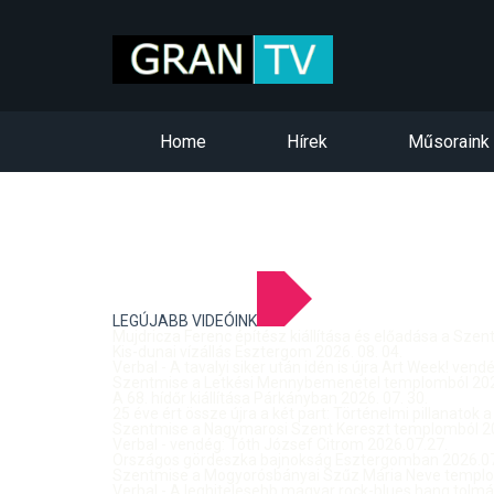
Home
Hírek
Műsoraink
LEGÚJABB VIDEÓINK
Mujdricza Ferenc építész kiállítása és előadása a Sze
Kis-dunai vízállás Esztergom 2026. 08. 04.
Verbal - A tavalyi siker után idén is újra Art Week! ven
Szentmise a Letkési Mennybemenetel templomból 2026
A 68. hídőr kiállítása Párkányban 2026. 07. 30.
25 éve ért össze újra a két part: Történelmi pillanatok a
Szentmise a Nagymarosi Szent Kereszt templomból 20
Verbal - vendég: Tóth József Citrom 2026.07.27.
Országos gördeszka bajnokság Esztergomban 2026.07
Szentmise a Mogyorósbányai Szűz Mária Neve templom
Verbal - A leghitelesebb magyar rock-blues hang tolmá