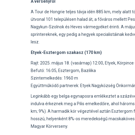
A versenyről
A Tour de Hongrie teljes távja idén 885 km, mely alatt
útvonal 101 településen halad át, a főváros mellett 
Nagykun-Szolnok és Heves vármegyéket érinti. A május 
sprintereknek, egy pedig a hegyek specialistáinak kedv
lesz.
Etyek-Esztergom szakasz (170 km)
Rajt: 2025. május 18. (vasárnap) 12:00, Etyek, Körpince
Befutó: 16:05, Esztergom, Bazilika
Szintemelkedés: 1960 m
Együttműködő partnerek: Etyek Nagyközség Önkormá
Leginkább egy belga egynaposra emlékeztet a százéves
indulva érkeznek meg a Pilis emelkedőire, ahol háromszo
km; 9%). A harmadik kör végeztével aztán Esztergom fe
hosszú, helyenként 8%-os meredekségű macskaköves szek
Magyar Körverseny.