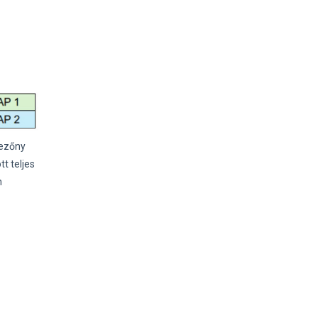
mezőny
t teljes
n