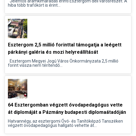
Jelentős áramkimaradás érinti Esztergom déli városrészét. A
hiba több trafókört is érint...
Esztergom 2,5 millió forinttal támogatja a leégett
párkányi galéria és mozi helyreállítását
Esztergom Megyei Jogú Város Önkormányzata 2,5 millió
forint vissza nem térítendő...
64 Esztergomban végzett óvodapedagógus vette
át diplomáját a Pázmány budapesti diplomaátadóján
Hatvannégy, az esztergomi Óvó- és Tanítóképző Tanszéken
végzett óvodapedagógus hallgató vehette át...