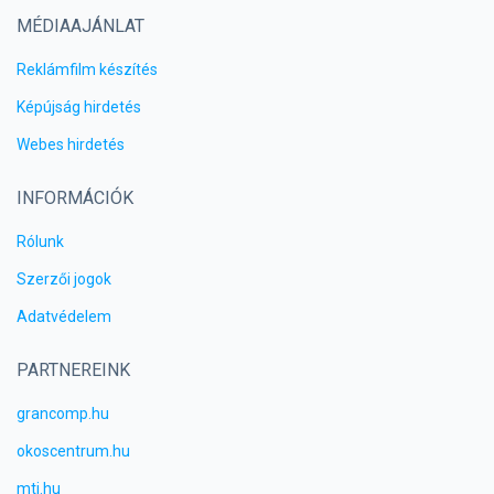
MÉDIAAJÁNLAT
Reklámfilm készítés
Képújság hirdetés
Webes hirdetés
INFORMÁCIÓK
Rólunk
Szerzői jogok
Adatvédelem
PARTNEREINK
grancomp.hu
okoscentrum.hu
mti.hu