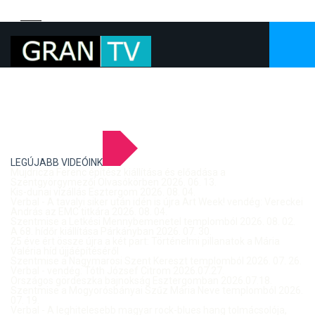
LEGÚJABB VIDEÓINK
Mujdricza Ferenc építész kiállítása és előadása a
Szentgyörgymezői Olvasókörben 2026. 06. 13.
Kis-dunai vízállás Esztergom 2026. 08. 04.
Verbal - A tavalyi siker után idén is újra Art Week! vendég: Vereckei
András az EMC titkára 2026. 08. 04.
Szentmise a Letkési Mennybemenetel templomból 2026. 08. 02.
A 68. hídőr kiállítása Párkányban 2026. 07. 30.
25 éve ért össze újra a két part: Történelmi pillanatok a Mária
Valéria híd újjáépítéséről
Szentmise a Nagymarosi Szent Kereszt templomból 2026. 07. 26.
Verbal - vendég: Tóth József Citrom 2026.07.27.
Országos gördeszka bajnokság Esztergomban 2026.07.18.
Szentmise a Mogyorósbányai Szűz Mária Neve templomból 2026.
07. 19.
Verbal - A leghitelesebb magyar rock-blues hang tolmácsolója,