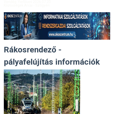
Vendég: Yerblues 2026.07.20.
Közösségek Arcai - Szőgyén
Rákosrendező -
pályafelújítás információk