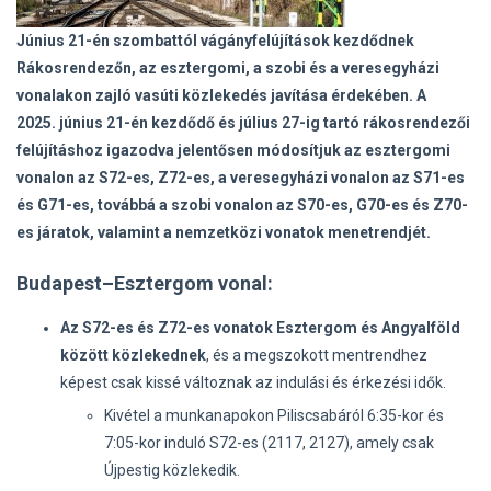
Június 21-én szombattól vágányfelújítások kezdődnek
Rákosrendezőn, az esztergomi, a szobi és a veresegyházi
vonalakon zajló vasúti közlekedés javítása érdekében. A
2025. június 21-én kezdődő és július 27-ig tartó rákosrendezői
felújításhoz igazodva jelentősen módosítjuk az esztergomi
vonalon az S72-es, Z72-es, a veresegyházi vonalon az S71-es
és G71-es, továbbá a szobi vonalon az S70-es, G70-es és Z70-
es járatok, valamint a nemzetközi vonatok menetrendjét.
Budapest–Esztergom vonal
:
Az S72-es és Z72-es vonatok Esztergom és Angyalföld
között közlekednek
, és a megszokott mentrendhez
képest csak kissé változnak az indulási és érkezési idők.
Kivétel a munkanapokon Piliscsabáról 6:35-kor és
7:05-kor induló S72-es (2117, 2127), amely csak
Újpestig közlekedik.