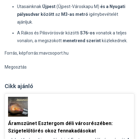
Utasainknak
Újpest
(Újpest-Városkapu M)
és a Nyugati
pályaudvar között
az
M3-as metró
igénybevételét
ajánljuk.
A Rákos és Pilisvörösvár közötti
S76-os
vonatok a teljes
vonalon, a megszokott
menetrend szerint
közlekednek.
Forrás, képforrás:mavcsoport.hu
Megosztás
Cikk ajánló
Áramszünet Esztergom déli városrészében:
Szigetelőtörés okoz fennakadásokat