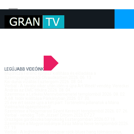
LEGÚJABB VIDEÓINK
Mujdricza Ferenc építész kiállítása és előadása a
Szentgyörgymezői Olvasókörben 2026. 06. 13.
Kis-dunai vízállás Esztergom 2026. 08. 04.
Verbal - A tavalyi siker után idén is újra Art Week! vendég: Vereckei
András az EMC titkára 2026. 08. 04.
Szentmise a Letkési Mennybemenetel templomból 2026. 08. 02.
A 68. hídőr kiállítása Párkányban 2026. 07. 30.
25 éve ért össze újra a két part: Történelmi pillanatok a Mária
Valéria híd újjáépítéséről
Szentmise a Nagymarosi Szent Kereszt templomból 2026. 07. 26.
Verbal - vendég: Tóth József Citrom 2026.07.27.
Országos gördeszka bajnokság Esztergomban 2026.07.18.
Szentmise a Mogyorósbányai Szűz Mária Neve templomból 2026.
07. 19.
Verbal - A leghitelesebb magyar rock-blues hang tolmácsolója,