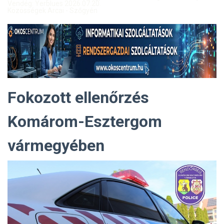
Vendég: Yerblues 2026.07.20.
Közösségek Arcai - Szőgyén
Fokozott ellenőrzés
Komárom-Esztergom
vármegyében