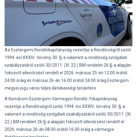
Az Esztergomi Rendőrkapitányság vezetője a Rendőrségről szóló
1994. évi XXXIV. törvény 30. §-a valamint a rendőrség szolgálati
szabályzatáról szóló 30/2011. (XI. 22.) BM rendelet 26.§-a alapján
fokozott ellenőrzést rendelt el 2026. március 25-én 12.00 órától
24.00 óráig és március 26-án 16:00 órától 24:00 óráig Esztergom
megyei jogú város teljes illetékességi területére.
A Komárom-Esztergom Vármegyei Rendőr-főkapitányság
vezetője a Rendőrségről szóló 1994. évi XXXIV. törvény 30. §-a
valamint a rendőrség szolgálati szabályzatáról szóló 30/2011. (XI.
22.) BM rendelet 26.§-a alapján fokozott ellenőrzést rendelt el
2026. március 26-án 08.00 órától 16.00 óráig a vármegye