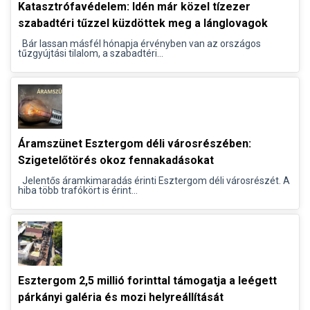
Katasztrófavédelem: Idén már közel tízezer
szabadtéri tűzzel küzdöttek meg a lánglovagok
Bár lassan másfél hónapja érvényben van az országos
tűzgyújtási tilalom, a szabadtéri...
Áramszünet Esztergom déli városrészében:
Szigetelőtörés okoz fennakadásokat
Jelentős áramkimaradás érinti Esztergom déli városrészét. A
hiba több trafókört is érint...
Esztergom 2,5 millió forinttal támogatja a leégett
párkányi galéria és mozi helyreállítását