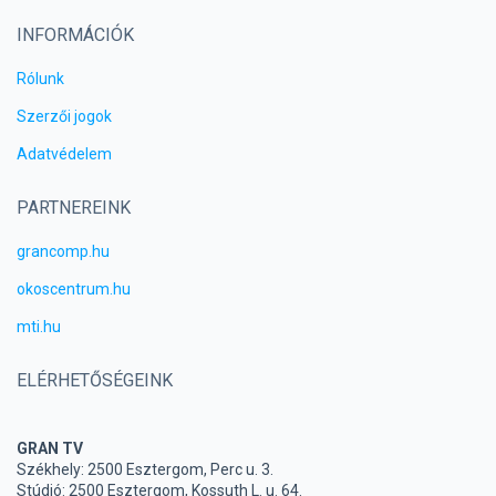
INFORMÁCIÓK
Rólunk
Szerzői jogok
Adatvédelem
PARTNEREINK
grancomp.hu
okoscentrum.hu
mti.hu
ELÉRHETŐSÉGEINK
GRAN TV
Székhely: 2500 Esztergom, Perc u. 3.
Stúdió: 2500 Esztergom, Kossuth L. u. 64.