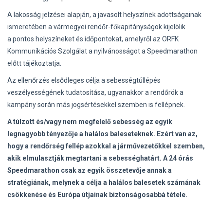
A lakosság jelzései alapján, a javasolt helyszínek adottságainak
ismeretében a vármegyei rendőr-főkapitányságok kijelölik
a pontos helyszíneket és időpontokat, amelyről az ORFK
Kommunikációs Szolgálat a nyilvánosságot a Speedmarathon
előtt tájékoztatja.
Az ellenőrzés elsődleges célja a sebességtúllépés
veszélyességének tudatosítása, ugyanakkor a rendőrök a
kampány során más jogsértésekkel szemben is fellépnek.
A túlzott és/vagy nem megfelelő sebesség az egyik
legnagyobb tényezője a halálos baleseteknek. Ezért van az,
hogy a rendőrség fellép azokkal a járművezetőkkel szemben,
akik elmulasztják megtartani a sebességhatárt. A 24 órás
Speedmarathon csak az egyik összetevője annak a
stratégiának, melynek a célja a halálos balesetek számának
csökkenése és Európa útjainak biztonságosabbá tétele.