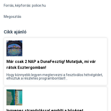
Forrás, képforrás: police.hu
Megosztás
Cikk ajánló
Már csak 2 NAP a DunaFesztig! Mutatjuk, mi vár
rátok Esztergomban!
Hogy könnyebb legyen megtervezni a fesztiválos hétvégédet,
elhoztuk a részletes programbontást!...
Ingyenes strandolással enyhíti a hőséget