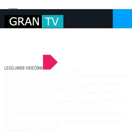
LEGÚJABB VIDEÓINK
Kis-Dunai vízállás Esztergom 2026. 08. 04.
Verbal - A tavalyi siker után idén is újra Art Week! vendég: Vereckei
András az EMC titkára 2026. 08. 04.
Szentmise a Letkési Mennybemenetel templomból 2026. 08. 02.
A 68. hídőr kiállítása Párkányban 2026. 07. 30.
25 éve ért össze újra a két part: Történelmi pillanatok a Mária
Valéria híd újjáépítéséről
Szentmise a Nagymarosi Szent Kereszt templomból 2026. 07. 26.
Verbal - vendég: Tóth József Citrom 2026.07.27.
Országos gördeszka bajnokság Esztergomban 2026.07.18.
Szentmise a Mogyorósbányai Szűz Mária Neve templomból 2026.
07. 19.
Verbal - A leghitelesebb magyar rock-blues hang tolmácsolója,
Vendég: Yerblues 2026.07.20.
Közösségek Arcai - Szőgyén