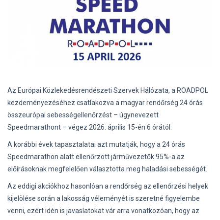
Az Európai Közlekedésrendészeti Szervek Hálózata, a ROADPOL
kezdeményezéséhez csatlakozva a magyar rendőrség 24 órás
összeurópai sebességellenőrzést – úgynevezett
Speedmarathont – végez 2026. április 15-én 6 órától.
A korábbi évek tapasztalatai azt mutatják, hogy a 24 órás
Speedmarathon alatt ellenőrzött járművezetők 95%-a az
előírásoknak megfelelően választotta meg haladási sebességét.
Az eddigi akciókhoz hasonlóan a rendőrség az ellenőrzési helyek
kijelölése során a lakosság véleményét is szeretné figyelembe
venni, ezért idén is javaslatokat vár arra vonatkozóan, hogy az