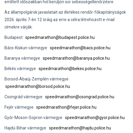
említett időszakban hol kerüljön sor sebességellenőrzésre.
Az állampolgárok javaslatait az illetékes rendőr-főkapitányságok
2026. április 7-én 12 óráig az erre a célra létrehozott e-mail
címekre várják:
Budapest
speedmarathon@budapest.police.hu
Bács-Kiskun vármegye
speedmarathon@bacs.police.hu
Baranya vármegye
speedmarathon@baranya.police.hu
Békés vármegye
speedmarathon@bekes.police.hu
Borsod-Abaúj-Zemplén vármegye
speedmarathon@borsod.police.hu
Csongrád vármegye
speedmarathon@csongrad.police.hu
Fejér vármegye
speedmarathon@fejer.police.hu
Győr-Moson-Sopron vármegye
speedmarathon@gyor.police.hu
Hajdú-Bihar vármegye
speedmarathon@hajdu.police.hu