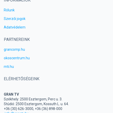
INFORMÁCIÓK
Rólunk
Szerzői jogok
Adatvédelem
PARTNEREINK
grancomp.hu
okoscentrum.hu
mti.hu
ELÉRHETŐSÉGEINK
GRAN TV
Székhely: 2500 Esztergom, Perc u. 3.
Stúdió: 2500 Esztergom, Kossuth L. u. 64.
+36 (30) 626-3000, +36 (36) 898-000