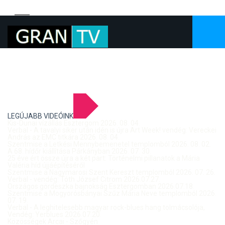
LEGÚJABB VIDEÓINK
Kis-Dunai vízállás Esztergom 2026. 08. 04.
Verbal - A tavalyi siker után idén is újra Art Week! vendég: Vereckei
András az EMC titkára 2026. 08. 04.
Szentmise a Letkési Mennybemenetel templomból 2026. 08. 02.
A 68. hídőr kiállítása Párkányban 2026. 07. 30.
25 éve ért össze újra a két part: Történelmi pillanatok a Mária
Valéria híd újjáépítéséről
Szentmise a Nagymarosi Szent Kereszt templomból 2026. 07. 26.
Verbal - vendég: Tóth József Citrom 2026.07.27.
Országos gördeszka bajnokság Esztergomban 2026.07.18.
Szentmise a Mogyorósbányai Szűz Mária Neve templomból 2026.
07. 19.
Verbal - A leghitelesebb magyar rock-blues hang tolmácsolója,
Vendég: Yerblues 2026.07.20.
Közösségek Arcai - Szőgyén