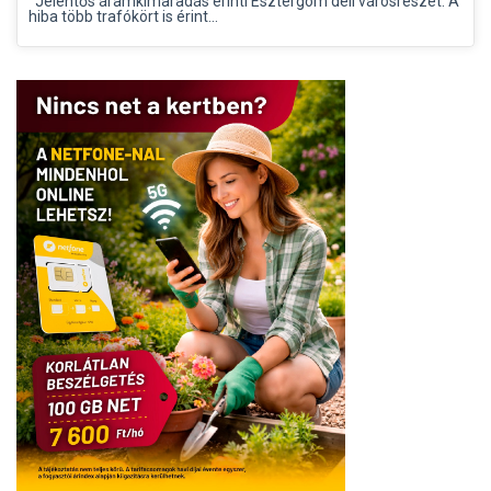
Jelentős áramkimaradás érinti Esztergom déli városrészét. A
hiba több trafókört is érint...