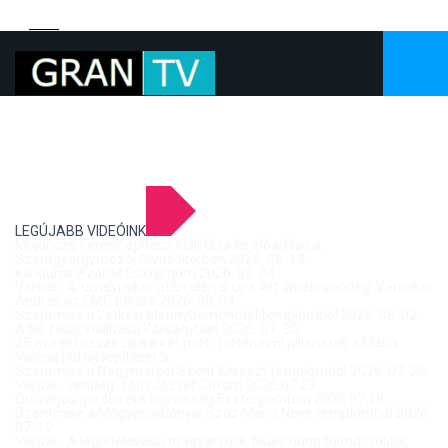
LEGÚJABB VIDEÓINK
Mujdricza Ferenc építész kiállítása és előadása a
Szentgyörgymezői Olvasókörben 2026. 06. 13.
Kis-dunai vízállás Esztergom 2026. 08. 04.
Verbal - A tavalyi siker után idén is újra Art Week! vendég: Vereckei
András az EMC titkára 2026. 08. 04.
Szentmise a Letkési Mennybemenetel templomból 2026. 08. 02.
A 68. hídőr kiállítása Párkányban 2026. 07. 30.
25 éve ért össze újra a két part: Történelmi pillanatok a Mária
Valéria híd újjáépítéséről
Szentmise a Nagymarosi Szent Kereszt templomból 2026. 07. 26.
Verbal - vendég: Tóth József Citrom 2026.07.27.
Országos gördeszka bajnokság Esztergomban 2026.07.18.
Szentmise a Mogyorósbányai Szűz Mária Neve templomból 2026.
07. 19.
Verbal - A leghitelesebb magyar rock-blues hang tolmácsolója,