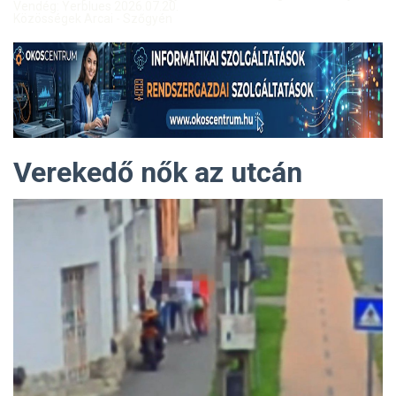
Vendég: Yerblues 2026.07.20.
Közösségek Arcai - Szőgyén
Verekedő nők az utcán