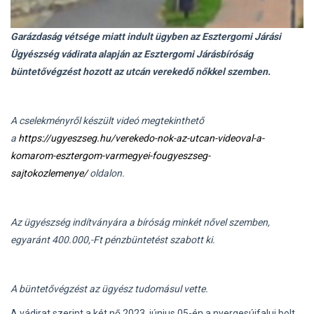
Garázdaság vétsége miatt indult ügyben az Esztergomi Járási
Ügyészség vádirata alapján az Esztergomi Járásbíróság
büntetővégzést hozott az utcán verekedő nőkkel szemben.
A cselekményről készült videó megtekinthető
a
https://ugyeszseg.hu/verekedo-nok-az-utcan-videoval-a-
komarom-esztergom-varmegyei-fougyeszseg-
sajtokozlemenye/
oldalon.
Az ügyészség indítványára a bíróság minkét nővel szemben,
egyaránt 400.000,-Ft pénzbüntetést szabott ki.
A büntetővégzést az ügyész tudomásul vette.
A vádirat szerint a két nő 2023. június 05-én a nyergesújfalui bolt