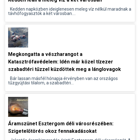
Kedden napközben ideiglenesen meleg víz nélkül maradnak a
távhőfogyasztók a két városban....
Megkongatta a vészharangot a
Katasztrófavédelem: Idén már közel tízezer
szabadtéri tűzzel küzdöttek meg a lánglovagok
Bár lassan másfél hónapja érvényben van az országos
tűzgyújtási tilalom, a szabadtéri...
Áramszünet Esztergom déli városrészében:
Szigetelőtörés okoz fennakadásokat