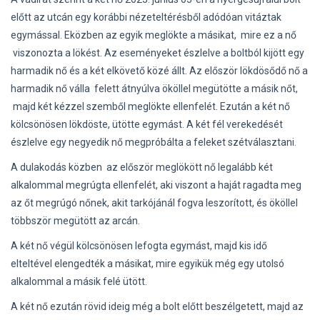
előtt az utcán egy korábbi nézeteltérésből adódóan vitáztak
egymással. Eközben az egyik meglökte a másikat, mire ez a nő
viszonozta a lökést. Az eseményeket észlelve a boltból kijött egy
harmadik nő és a két elkövető közé állt. Az először lökdösődő nő a
harmadik nő válla felett átnyúlva ököllel megütötte a másik nőt,
majd két kézzel szemből meglökte ellenfelét. Ezután a két nő
kölcsönösen lökdöste, ütötte egymást. A két fél verekedését
észlelve egy negyedik nő megpróbálta a feleket szétválasztani.
A dulakodás közben az először meglökött nő legalább két
alkalommal megrúgta ellenfelét, aki viszont a haját ragadta meg
az őt megrúgó nőnek, akit tarkójánál fogva leszorított, és ököllel
többször megütött az arcán.
A két nő végül kölcsönösen lefogta egymást, majd kis idő
elteltével elengedték a másikat, mire egyikük még egy utolsó
alkalommal a másik felé ütött.
A két nő ezután rövid ideig még a bolt előtt beszélgetett, majd az