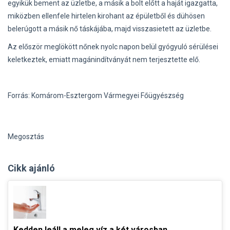
egyikük bement az üzletbe, a másik a bolt előtt a haját igazgatta,
miközben ellenfele hirtelen kirohant az épületből és dühösen
belerúgott a másik nő táskájába, majd visszasietett az üzletbe.
Az először meglökött nőnek nyolc napon belül gyógyuló sérülései
keletkeztek, emiatt magánindítványát nem terjesztette elő.
Forrás: Komárom-Esztergom Vármegyei Főügyészség
Megosztás
Cikk ajánló
Kedden leáll a meleg víz a két városban