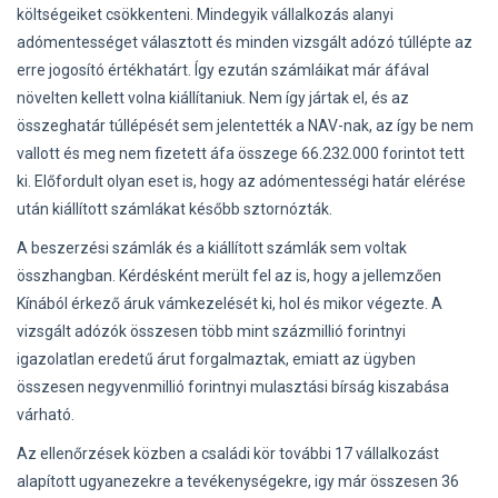
költségeiket csökkenteni. Mindegyik vállalkozás alanyi
adómentességet választott és minden vizsgált adózó túllépte az
erre jogosító értékhatárt. Így ezután számláikat már áfával
növelten kellett volna kiállítaniuk. Nem így jártak el, és az
összeghatár túllépését sem jelentették a NAV-nak, az így be nem
vallott és meg nem fizetett áfa összege 66.232.000 forintot tett
ki. Előfordult olyan eset is, hogy az adómentességi határ elérése
után kiállított számlákat később sztornózták.
A beszerzési számlák és a kiállított számlák sem voltak
összhangban. Kérdésként merült fel az is, hogy a jellemzően
Kínából érkező áruk vámkezelését ki, hol és mikor végezte. A
vizsgált adózók összesen több mint százmillió forintnyi
igazolatlan eredetű árut forgalmaztak, emiatt az ügyben
összesen negyvenmillió forintnyi mulasztási bírság kiszabása
várható.
Az ellenőrzések közben a családi kör további 17 vállalkozást
alapított ugyanezekre a tevékenységekre, igy már összesen 36