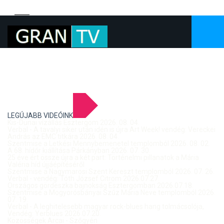
LEGÚJABB VIDEÓINK
Kis-Dunai vízállás Esztergom 2026. 08. 04.
Verbal - A tavalyi siker után idén is újra Art Week! vendég: Vereckei
András az EMC titkára 2026. 08. 04.
Szentmise a Letkési Mennybemenetel templomból 2026. 08. 02.
A 68. hídőr kiállítása Párkányban 2026. 07. 30.
25 éve ért össze újra a két part: Történelmi pillanatok a Mária
Valéria híd újjáépítéséről
Szentmise a Nagymarosi Szent Kereszt templomból 2026. 07. 26.
Verbal - vendég: Tóth József Citrom 2026.07.27.
Országos gördeszka bajnokság Esztergomban 2026.07.18.
Szentmise a Mogyorósbányai Szűz Mária Neve templomból 2026.
07. 19.
Verbal - A leghitelesebb magyar rock-blues hang tolmácsolója,
Vendég: Yerblues 2026.07.20.
Közösségek Arcai - Szőgyén