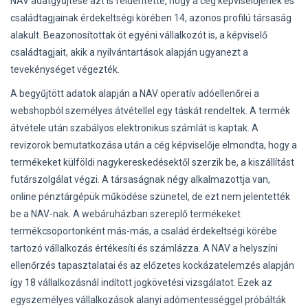
NAV adatgyűjtése azt is felderítette, hogy a cég képviselőjének és
családtagjainak érdekeltségi körében 14, azonos profilú társaság
alakult. Beazonosítottak öt egyéni vállalkozót is, a képviselő
családtagjait, akik a nyilvántartások alapján ugyanezt a
tevekénységet végezték.
A begyűjtött adatok alapján a NAV operatív adóellenőrei a
webshopból személyes átvétellel egy táskát rendeltek. A termék
átvétele után szabályos elektronikus számlát is kaptak. A
revizorok bemutatkozása után a cég képviselője elmondta, hogy a
termékeket külföldi nagykereskedésektől szerzik be, a kiszállítást
futárszolgálat végzi. A társaságnak négy alkalmazottja van,
online pénztárgépük működése szünetel, de ezt nem jelentették
be a NAV-nak. A webáruházban szereplő termékeket
termékcsoportonként más-más, a család érdekeltségi körébe
tartozó vállalkozás értékesíti és számlázza. A NAV a helyszíni
ellenőrzés tapasztalatai és az előzetes kockázatelemzés alapján
így 18 vállalkozásnál indított jogkövetési vizsgálatot. Ezek az
egyszemélyes vállalkozások alanyi adómentességgel próbálták