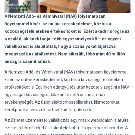
A Nemzeti Adó- és Vámhivatal (NAV) folyamatosan
figyelemmel kíséri az online kereskedelmet, köztük a
közösségi felületeken értékesítőket is. Ezért akadt horogra az
a család, akiknek tagjai több egyszemélyes kft-t és egyéni
vállalkozást is alapítottak, hogy a szabályokat kijátszva
megússzák az áfafizetést. Nem sikerült, több mint 40 milliós
bírságra számíthatnak.
A Nemzeti Adó- és Vámhivatal (NAV) folyamatosan figyelemmel
kíséri az online kereskedelmet, köztük a közösségi felületeken
értékesítőket is. Egy ilyen adatgyűjtés után kezdte vizsgálni a NAV
egy magát közösségi oldalakon hirdető online áruház
tevékenységét. Az üzlet elektromos rollereket, kismotorokat,
kerékpárokat és ezek tartozékait forgalmazta.
Az üzletet üzemeltető vállalkozás egy másik weboldalon is árulta
ezeket a termékeket és különféle baba- és gyermekcikkeket is. A