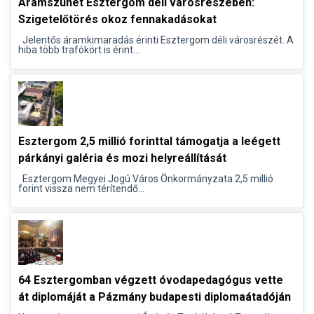
Áramszünet Esztergom déli városrészében:
Szigetelőtörés okoz fennakadásokat
Jelentős áramkimaradás érinti Esztergom déli városrészét. A
hiba több trafókört is érint...
Esztergom 2,5 millió forinttal támogatja a leégett
párkányi galéria és mozi helyreállítását
Esztergom Megyei Jogú Város Önkormányzata 2,5 millió
forint vissza nem térítendő...
64 Esztergomban végzett óvodapedagógus vette
át diplomáját a Pázmány budapesti diplomaátadóján