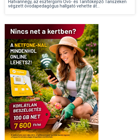
Hatvannégy, az esztergomi Óvó- és Tanítóképző Tanszéken
végzett óvodapedagógus hallgató vehette át...