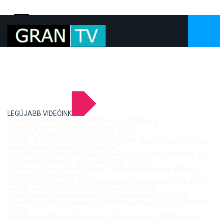
LEGÚJABB VIDEÓINK
Mujdricza Ferenc építész kiállítása és előadása a
Szentgyörgymezői Olvasókörben 2026. 06. 13.
Kis-dunai vízállás Esztergom 2026. 08. 04.
Verbal - A tavalyi siker után idén is újra Art Week! vendég: Vereckei
András az EMC titkára 2026. 08. 04.
Szentmise a Letkési Mennybemenetel templomból 2026. 08. 02.
A 68. hídőr kiállítása Párkányban 2026. 07. 30.
25 éve ért össze újra a két part: Történelmi pillanatok a Mária
Valéria híd újjáépítéséről
Szentmise a Nagymarosi Szent Kereszt templomból 2026. 07. 26.
Verbal - vendég: Tóth József Citrom 2026.07.27.
Országos gördeszka bajnokság Esztergomban 2026.07.18.
Szentmise a Mogyorósbányai Szűz Mária Neve templomból 2026.
07. 19.
Verbal - A leghitelesebb magyar rock-blues hang tolmácsolója,