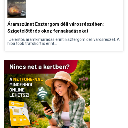
Áramszünet Esztergom déli városrészében:
Szigetelőtörés okoz fennakadásokat
Jelentős áramkimaradás érinti Esztergom déli városrészét. A
hiba több trafókört is érint...