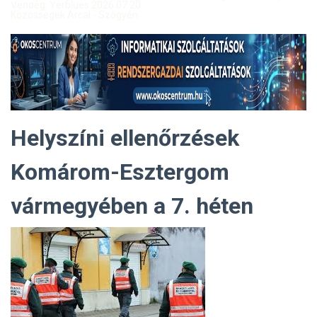
Vendég: Yerblues 2026.07.20.
Közösségek Arcai - Szőgyén
Helyszíni ellenőrzések
Komárom-Esztergom
vármegyében a 7. héten