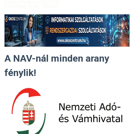
Vendég: Yerblues 2026.07.20.
Közösségek Arcai - Szőgyén
A NAV-nál minden arany
fénylik!