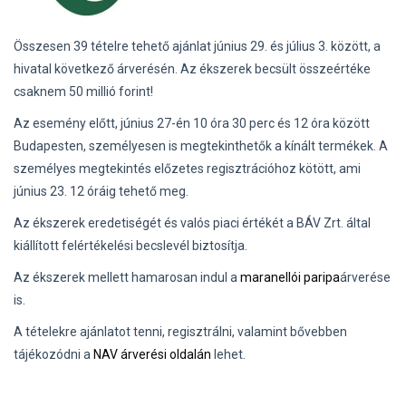
Összesen 39 tételre tehető ajánlat június 29. és július 3. között, a
hivatal következő árverésén. Az ékszerek becsült összeértéke
csaknem 50 millió forint!
Az esemény előtt, június 27-én 10 óra 30 perc és 12 óra között
Budapesten, személyesen is megtekinthetők a kínált termékek. A
személyes megtekintés előzetes regisztrációhoz kötött, ami
június 23. 12 óráig tehető meg.
Az ékszerek eredetiségét és valós piaci értékét a BÁV Zrt. által
kiállított felértékelési becslevél biztosítja.
Az ékszerek mellett hamarosan indul
a
maranellói paripa
árverése
is.
A tételekre ajánlatot tenni, regisztrálni, valamint bővebben
tájékozódni a
NAV árverési oldalán
lehet.