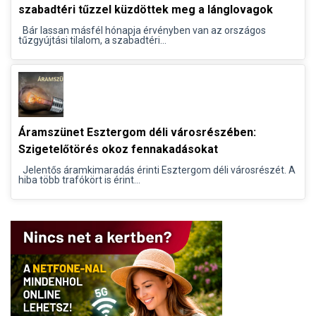
szabadtéri tűzzel küzdöttek meg a lánglovagok
Bár lassan másfél hónapja érvényben van az országos
tűzgyújtási tilalom, a szabadtéri...
Áramszünet Esztergom déli városrészében:
Szigetelőtörés okoz fennakadásokat
Jelentős áramkimaradás érinti Esztergom déli városrészét. A
hiba több trafókört is érint...