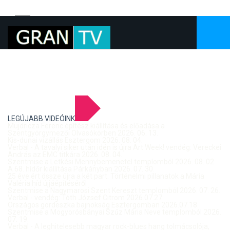
LEGÚJABB VIDEÓINK
Mujdricza Ferenc építész kiállítása és előadása a
Szentgyörgymezői Olvasókörben 2026. 06. 13.
Kis-dunai vízállás Esztergom 2026. 08. 04.
Verbal - A tavalyi siker után idén is újra Art Week! vendég: Vereckei
András az EMC titkára 2026. 08. 04.
Szentmise a Letkési Mennybemenetel templomból 2026. 08. 02.
A 68. hídőr kiállítása Párkányban 2026. 07. 30.
25 éve ért össze újra a két part: Történelmi pillanatok a Mária
Valéria híd újjáépítéséről
Szentmise a Nagymarosi Szent Kereszt templomból 2026. 07. 26.
Verbal - vendég: Tóth József Citrom 2026.07.27.
Országos gördeszka bajnokság Esztergomban 2026.07.18.
Szentmise a Mogyorósbányai Szűz Mária Neve templomból 2026.
07. 19.
Verbal - A leghitelesebb magyar rock-blues hang tolmácsolója,