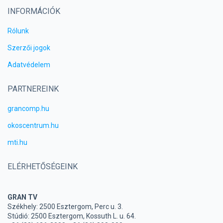
INFORMÁCIÓK
Rólunk
Szerzői jogok
Adatvédelem
PARTNEREINK
grancomp.hu
okoscentrum.hu
mti.hu
ELÉRHETŐSÉGEINK
GRAN TV
Székhely: 2500 Esztergom, Perc u. 3.
Stúdió: 2500 Esztergom, Kossuth L. u. 64.