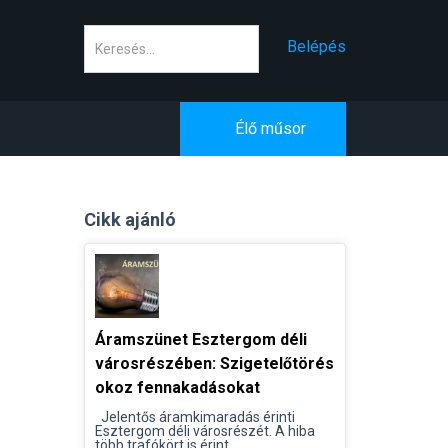
Keresés
Belépés
Élő műsor
Cikk ajánló
Áramszünet Esztergom déli
városrészében: Szigetelőtörés
okoz fennakadásokat
Jelentős áramkimaradás érinti
Esztergom déli városrészét. A hiba
több trafókört is érint...