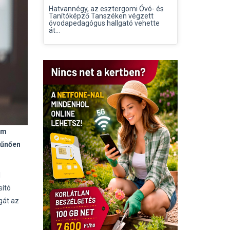
Hatvannégy, az esztergomi Óvó- és
Tanítóképző Tanszéken végzett
óvodapedagógus hallgató vehette
át...
em
tűnően
l
sító
gát az