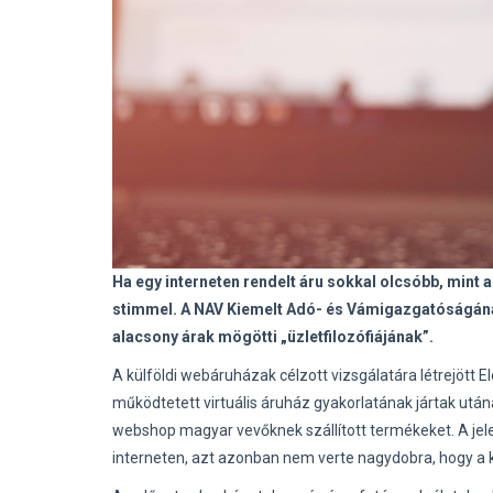
Ha egy interneten rendelt áru sokkal olcsóbb, mint 
stimmel. A NAV Kiemelt Adó- és Vámigazgatóságának
alacsony árak mögötti „üzletfilozófiájának”.
A külföldi webáruházak célzott vizsgálatára létrejött 
működtetett virtuális áruház gyakorlatának jártak után
webshop magyar vevőknek szállított termékeket. A j
interneten, azt azonban nem verte nagydobra, hogy a k