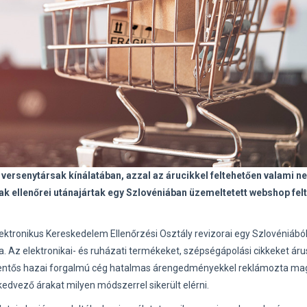
a versenytársak kínálatában, azzal az árucikkel feltehetően valami n
 ellenőrei utánajártak egy Szlovéniában üzemeltetett webshop fel
Elektronikus Kereskedelem Ellenőrzési Osztály revizorai egy Szlovéniábó
a. Az elektronikai- és ruházati termékeket, szépségápolási cikkeket áru
elentős hazai forgalmú cég hatalmas árengedményekkel reklámozta ma
edvező árakat milyen módszerrel sikerült elérni.