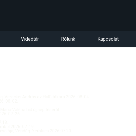
Videótár
Rólunk
Kapcsolat
dég: Vereckei András az EMC titkára 2026. 08. 04.
. 08. 02.
 Mária Valéria híd újjáépítéséről
26. 07. 26.
.18.
ból 2026. 07. 19.
csolója, Vendég: Yerblues 2026.07.20.