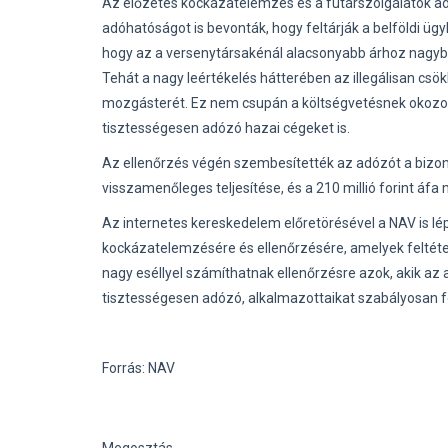
Az előzetes kockázatelemzés és a futárszolgálatok adat
adóhatóságot is bevonták, hogy feltárják a belföldi üg
hogy az a versenytársakénál alacsonyabb árhoz nagyban
Tehát a nagy leértékelés hátterében az illegálisan csök
mozgásterét. Ez nem csupán a költségvetésnek okozot
tisztességesen adózó hazai cégeket is.
Az ellenőrzés végén szembesítették az adózót a bizon
visszamenőleges teljesítése, és a 210 millió forint áfa
Az internetes kereskedelem előretörésével a NAV is lép
kockázatelemzésére és ellenőrzésére, amelyek feltéte
nagy eséllyel számíthatnak ellenőrzésre azok, akik az 
tisztességesen adózó, alkalmazottaikat szabályosan 
Forrás: NAV
Megosztás