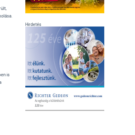
ült,
kolása.
Hirdetés
en is
a