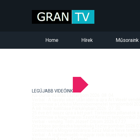
Home
Hírek
Műsoraink
LEGÚJABB VIDEÓINK
Kis-Dunai vízállás Esztergom 2026. 08. 04.
Verbal - A tavalyi siker után idén is újra Art Week! ven
Szentmise a Letkési Mennybemenetel templomból 2026
A 68. hídőr kiállítása Párkányban 2026. 07. 30.
25 éve ért össze újra a két part: Történelmi pillanatok a
Szentmise a Nagymarosi Szent Kereszt templomból 20
Verbal - vendég: Tóth József Citrom 2026.07.27.
Országos gördeszka bajnokság Esztergomban 2026.07
Szentmise a Mogyorósbányai Szűz Mária Neve templom
Verbal - A leghitelesebb magyar rock-blues hang tolmá
Közösségek Arcai - Szőgyén