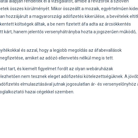
ai alapján rendelték el a vizsgálatot, amibe a revizorok a szlovén
yletek összes körülményét. Mikor összeállt a mozaik, egyértelműen kider
 hozzájárult a magyarországi adófizetés kikerülése, a bevételek eltit
kentett költségek álltak, a be nem fizetett áfa adta az árcsökkentés
t kárt, hanem jelentős versenyhátrányba hozta a jogszerűen működő,
yítékokkal és azzal, hogy a legjobb megoldás az áfabevallások
 megfizetése, amiket az adózó ellenvetés nélkül meg is tett.
ést tart, és kiemelt figyelmet fordít az olyan webáruházak
lezhetően nem tesznek eleget adófizetési kötelezettségüknek. A jövőb
adófizetés elmulasztásával jutnak jogosulatlan ár- és versenyelőnyhöz 
foglalkoztató hazai cégekkel szemben.