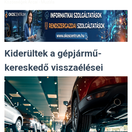
Közösségek Arcai - Muzsla
Kiderültek a gépjármű-
kereskedő visszaélései