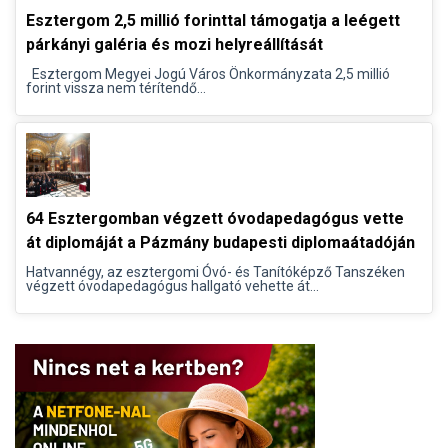
Esztergom 2,5 millió forinttal támogatja a leégett
párkányi galéria és mozi helyreállítását
Esztergom Megyei Jogú Város Önkormányzata 2,5 millió
forint vissza nem térítendő...
64 Esztergomban végzett óvodapedagógus vette
át diplomáját a Pázmány budapesti diplomaátadóján
Hatvannégy, az esztergomi Óvó- és Tanítóképző Tanszéken
végzett óvodapedagógus hallgató vehette át...