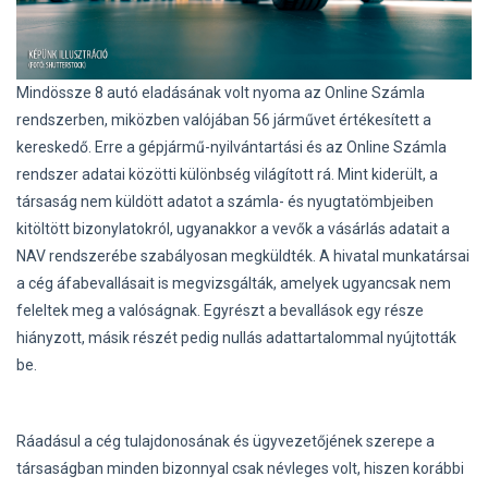
Mindössze 8 autó eladásának volt nyoma az Online Számla
rendszerben, miközben valójában 56 járművet értékesített a
kereskedő. Erre
a
gépjármű-nyilvántartási és az Online Számla
rendszer adatai közötti különbség világított rá. Mint kiderült, a
társaság nem küldött adatot a számla- és nyugtatömbjeiben
kitöltött bizonylatokról, ugyanakkor a vevők a vásárlás adatait a
NAV rendszerébe szabályosan megküldték. A hivatal munkatársai
a cég áfabevallásait is megvizsgálták, amelyek ugyancsak nem
feleltek meg a valóságnak. Egyrészt a bevallások egy része
hiányzott, másik részét pedig nullás adattartalommal nyújtották
be.
Ráadásul a cég tulajdonosának és ügyvezetőjének szerepe a
társaságban minden bizonnyal csak névleges volt, hiszen korábbi