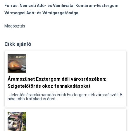
Forrás: Nemzeti Adó- és Vámhivatal
Komárom-Esztergom
Vármegyei Adó- és Vámigazgatósága
Megosztás
Cikk ajánló
Áramszünet Esztergom déli városrészében:
Szigetelőtörés okoz fennakadásokat
Jelentős áramkimaradás érinti Esztergom déli városrészét. A
hiba több trafókört is érint...