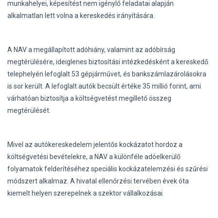
munkahelyei, képesítést nem igénylő feladatai alapján
alkalmatlan lett volna a kereskedés irányítására.
A NAV a megállapított adóhiány, valamint az adóbírság
megtérülésére, ideiglenes biztosítási intézkedésként a kereskedő
telephelyén lefoglalt 53 gépjárművet, és bankszámlazárolásokra
is sor került. A lefoglalt autók becsült értéke 35 millió forint, ami
várhatóan biztosítja a költségvetést megillető összeg
megtérülését.
Mivel az autókereskedelem jelentős kockázatot hordoz a
költségvetési bevételekre, a NAV a különféle adóelkerülő
folyamatok felderítéséhez speciális kockázatelemzési és szűrési
módszert alkalmaz. A hivatal ellenőrzési tervében évek óta
kiemelt helyen szerepelnek a szektor vállalkozásai.