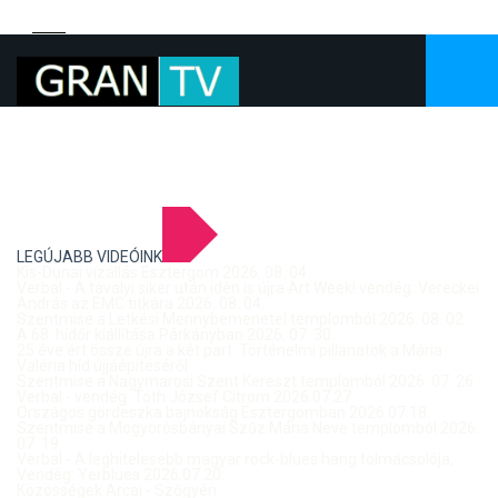
LEGÚJABB VIDEÓINK
Kis-Dunai vízállás Esztergom 2026. 08. 04.
Verbal - A tavalyi siker után idén is újra Art Week! vendég: Vereckei
András az EMC titkára 2026. 08. 04.
Szentmise a Letkési Mennybemenetel templomból 2026. 08. 02.
A 68. hídőr kiállítása Párkányban 2026. 07. 30.
25 éve ért össze újra a két part: Történelmi pillanatok a Mária
Valéria híd újjáépítéséről
Szentmise a Nagymarosi Szent Kereszt templomból 2026. 07. 26.
Verbal - vendég: Tóth József Citrom 2026.07.27.
Országos gördeszka bajnokság Esztergomban 2026.07.18.
Szentmise a Mogyorósbányai Szűz Mária Neve templomból 2026.
07. 19.
Verbal - A leghitelesebb magyar rock-blues hang tolmácsolója,
Vendég: Yerblues 2026.07.20.
Közösségek Arcai - Szőgyén