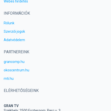
Webes hirdetés
INFORMÁCIÓK
Rólunk
Szerzői jogok
Adatvédelem
PARTNEREINK
grancomp.hu
okoscentrum.hu
mti.hu
ELÉRHETŐSÉGEINK
GRAN TV
Székhely: 2500 Esztergom, Perc u. 3.