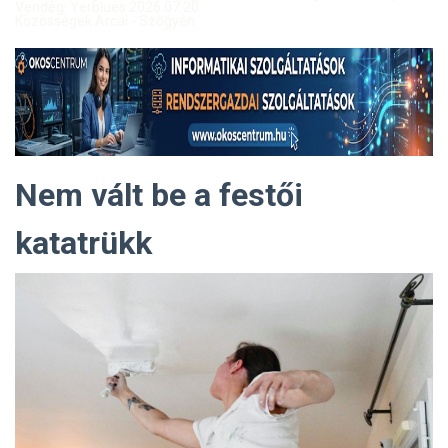
Vendég: Yerblues 2026.07.20.
Közösségek Arcai - Szőgyén
Nem vált be a festői
katatrükk