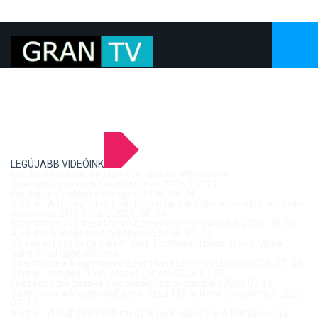
LEGÚJABB VIDEÓINK
Mujdricza Ferenc építész kiállítása és előadása a
Szentgyörgymezői Olvasókörben 2026. 06. 13.
Kis-dunai vízállás Esztergom 2026. 08. 04.
Verbal - A tavalyi siker után idén is újra Art Week! vendég: Vereckei
András az EMC titkára 2026. 08. 04.
Szentmise a Letkési Mennybemenetel templomból 2026. 08. 02.
A 68. hídőr kiállítása Párkányban 2026. 07. 30.
25 éve ért össze újra a két part: Történelmi pillanatok a Mária
Valéria híd újjáépítéséről
Szentmise a Nagymarosi Szent Kereszt templomból 2026. 07. 26.
Verbal - vendég: Tóth József Citrom 2026.07.27.
Országos gördeszka bajnokság Esztergomban 2026.07.18.
Szentmise a Mogyorósbányai Szűz Mária Neve templomból 2026.
07. 19.
Verbal - A leghitelesebb magyar rock-blues hang tolmácsolója,