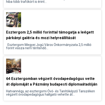
hiba több trafókört is érint...
Esztergom 2,5 millió forinttal támogatja a leégett
párkányi galéria és mozi helyreállítását
Esztergom Megyei Jogú Város Önkormányzata 2,5 millió
forint vissza nem térítendő...
64 Esztergomban végzett óvodapedagógus vette
át diplomáját a Pázmány budapesti diplomaátadóján
Hatvannégy, az esztergomi Óvó- és Tanítóképző Tanszéken
végzett óvodapedagógus hallgató vehette át...