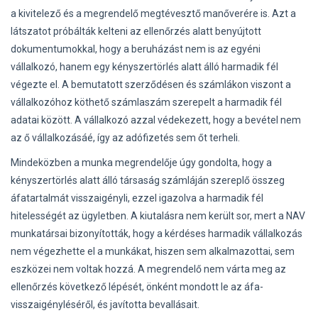
a kivitelező és a megrendelő megtévesztő manőverére is. Azt a
látszatot próbálták kelteni az ellenőrzés alatt benyújtott
dokumentumokkal, hogy a beruházást nem is az egyéni
vállalkozó, hanem egy kényszertörlés alatt álló harmadik fél
végezte el. A bemutatott szerződésen és számlákon viszont a
vállalkozóhoz köthető számlaszám szerepelt a harmadik fél
adatai között. A vállalkozó azzal védekezett, hogy a bevétel nem
az ő vállalkozásáé, így az adófizetés sem őt terheli.
Mindeközben a munka megrendelője úgy gondolta, hogy a
kényszertörlés alatt álló társaság számláján szereplő összeg
áfatartalmát visszaigényli, ezzel igazolva a harmadik fél
hitelességét az ügyletben. A kiutalásra nem került sor, mert a NAV
munkatársai bizonyították, hogy a kérdéses harmadik vállalkozás
nem végezhette el a munkákat, hiszen sem alkalmazottai, sem
eszközei nem voltak hozzá. A megrendelő nem várta meg az
ellenőrzés következő lépését, önként mondott le az áfa-
visszaigényléséről, és javította bevallásait.