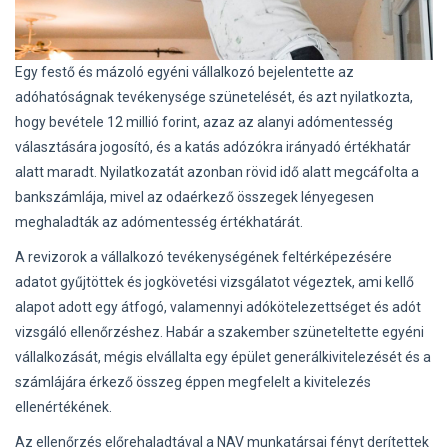
Egy festő és mázoló egyéni vállalkozó bejelentette az
adóhatóságnak tevékenysége szünetelését, és azt nyilatkozta,
hogy bevétele 12 millió forint, azaz az alanyi adómentesség
választására jogosító, és a katás adózókra irányadó értékhatár
alatt maradt. Nyilatkozatát azonban rövid idő alatt megcáfolta a
bankszámlája, mivel az odaérkező összegek lényegesen
meghaladták az adómentesség értékhatárát.
A revizorok a vállalkozó tevékenységének feltérképezésére
adatot gyűjtöttek és jogkövetési vizsgálatot végeztek, ami kellő
alapot adott egy átfogó, valamennyi adókötelezettséget és adót
vizsgáló ellenőrzéshez. Habár a szakember szüneteltette egyéni
vállalkozását, mégis elvállalta egy épület generálkivitelezését és a
számlájára érkező összeg éppen megfelelt a kivitelezés
ellenértékének.
Az ellenőrzés előrehaladtával a NAV munkatársai fényt derítettek