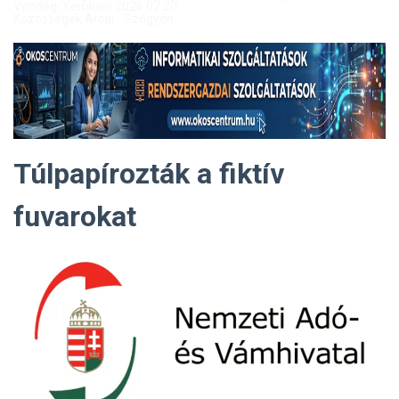
Vendég: Yerblues 2026.07.20.
Közösségek Arcai - Szőgyén
Túlpapírozták a fiktív
fuvarokat