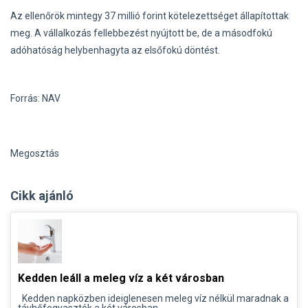
Az ellenőrök mintegy 37 millió forint kötelezettséget állapítottak
meg. A vállalkozás fellebbezést nyújtott be, de a másodfokú
adóhatóság helybenhagyta az elsőfokú döntést.
Forrás: NAV
Megosztás
Cikk ajánló
Kedden leáll a meleg víz a két városban
Kedden napközben ideiglenesen meleg víz nélkül maradnak a