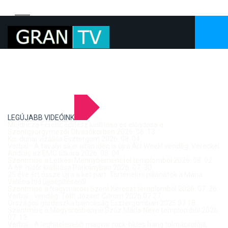
LEGÚJABB VIDEÓINK
Mujdricza Ferenc építész kiállítása és előadása a
Szentgyörgymezői Olvasókörben 2026. 06. 13.
Kis-dunai vízállás Esztergom 2026. 08. 04.
Verbal - A tavalyi siker után idén is újra Art Week! vendég: Vereckei
András az EMC titkára 2026. 08. 04.
Szentmise a Letkési Mennybemenetel templomból 2026. 08. 02.
A 68. hídőr kiállítása Párkányban 2026. 07. 30.
25 éve ért össze újra a két part: Történelmi pillanatok a Mária
Valéria híd újjáépítéséről
Szentmise a Nagymarosi Szent Kereszt templomból 2026. 07. 26.
Verbal - vendég: Tóth József Citrom 2026.07.27.
Országos gördeszka bajnokság Esztergomban 2026.07.18.
Szentmise a Mogyorósbányai Szűz Mária Neve templomból 2026.
07. 19.
Verbal - A leghitelesebb magyar rock-blues hang tolmácsolója,