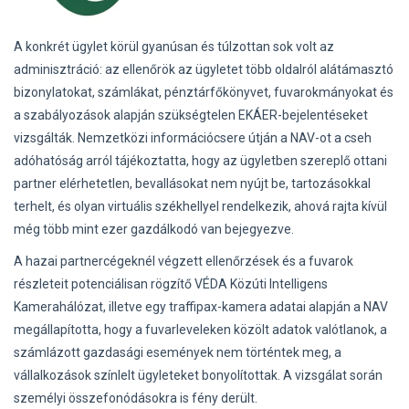
A konkrét ügylet körül gyanúsan és túlzottan sok volt az
adminisztráció: az ellenőrök az ügyletet több oldalról alátámasztó
bizonylatokat, számlákat, pénztárfőkönyvet, fuvarokmányokat és
a szabályozások alapján szükségtelen EKÁER-bejelentéseket
vizsgálták. Nemzetközi információcsere útján a NAV-ot a cseh
adóhatóság arról tájékoztatta, hogy az ügyletben szereplő ottani
partner elérhetetlen, bevallásokat nem nyújt be, tartozásokkal
terhelt, és olyan virtuális székhellyel rendelkezik, ahová rajta kívül
még több mint ezer gazdálkodó van bejegyezve.
A hazai partnercégeknél végzett ellenőrzések és a fuvarok
részleteit potenciálisan rögzítő VÉDA Közúti Intelligens
Kamerahálózat, illetve egy traffipax-kamera adatai alapján a NAV
megállapította, hogy a fuvarleveleken közölt adatok valótlanok, a
számlázott gazdasági események nem történtek meg, a
vállalkozások színlelt ügyleteket bonyolítottak. A vizsgálat során
személyi összefonódásokra is fény derült.