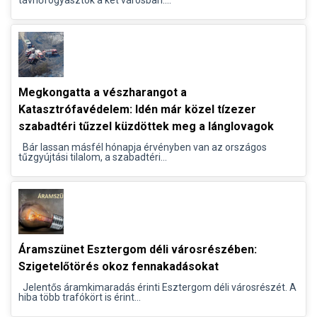
távhőfogyasztók a két városban....
Megkongatta a vészharangot a
Katasztrófavédelem: Idén már közel tízezer
szabadtéri tűzzel küzdöttek meg a lánglovagok
Bár lassan másfél hónapja érvényben van az országos
tűzgyújtási tilalom, a szabadtéri...
Áramszünet Esztergom déli városrészében:
Szigetelőtörés okoz fennakadásokat
Jelentős áramkimaradás érinti Esztergom déli városrészét. A
hiba több trafókört is érint...