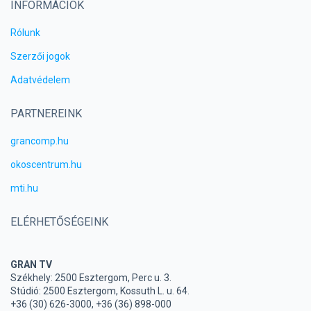
INFORMÁCIÓK
Rólunk
Szerzői jogok
Adatvédelem
PARTNEREINK
grancomp.hu
okoscentrum.hu
mti.hu
ELÉRHETŐSÉGEINK
GRAN TV
Székhely: 2500 Esztergom, Perc u. 3.
Stúdió: 2500 Esztergom, Kossuth L. u. 64.
+36 (30) 626-3000, +36 (36) 898-000