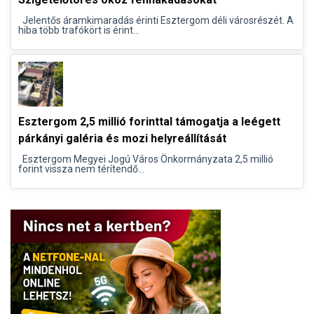
Jelentős áramkimaradás érinti Esztergom déli városrészét. A
hiba több trafókört is érint...
Esztergom 2,5 millió forinttal támogatja a leégett
párkányi galéria és mozi helyreállítását
Esztergom Megyei Jogú Város Önkormányzata 2,5 millió
forint vissza nem térítendő...