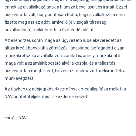
ennek az alvállalkozójának a hiányzó bevallásait és iratait. Ezzel
bizonyítottá vált, hogy pontosan tudta, hogy alvállalkozója nem
fizette meg azt az adót, amivel ő (a vizsgált társaság
bevallásában) csökkentette a fizetendő adóját.
Az ellenőrzés során maga az ügyvezető is belekeveredett az
általa kreált bonyolult számlázási láncolatba: befogadott olyan
munkákról szóló alvállalkozói számlát is, amely munkáknál ő
maga volt a számlakibocsátó alvállalkozója, és a teljesítés
bizonyítottan megtörtént, hiszen az alkalmazottai elismerték a
munkavégzést.
Az ügyben az adójogi következmények megállapítása mellett a
NAV büntetőfeljelentést is kezdeményezett.
Forrás: NAV