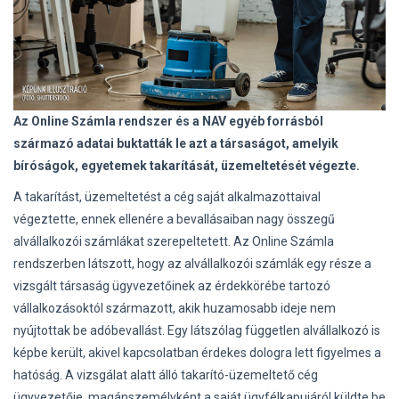
Az Online Számla rendszer és a NAV egyéb forrásból
származó adatai buktatták le azt a társaságot, amelyik
bíróságok, egyetemek takarítását, üzemeltetését végezte.
A takarítást, üzemeltetést a cég saját alkalmazottaival
végeztette, ennek ellenére a bevallásaiban nagy összegű
alvállalkozói számlákat szerepeltetett. Az Online Számla
rendszerben látszott, hogy az alvállalkozói számlák egy része a
vizsgált társaság ügyvezetőinek az érdekkörébe tartozó
vállalkozásoktól származott, akik huzamosabb ideje nem
nyújtottak be adóbevallást. Egy látszólag független alvállalkozó is
képbe került, akivel kapcsolatban érdekes dologra lett figyelmes a
hatóság. A vizsgálat alatt álló takarító-üzemeltető cég
ügyvezetője, magánszemélyként a saját ügyfélkapujáról küldte be