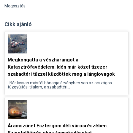
Megosztás
Cikk ajánló
Megkongatta a vészharangot a
Katasztrófavédelem: Idén már közel tízezer
szabadtéri tűzzel küzdöttek meg a lánglovagok
Bár lassan másfél hónapja érvényben van az országos
tűzgyújtási tilalom, a szabadtéri...
Áramszünet Esztergom déli városrészében:
Szigetelőtörés okoz fennakadásokat