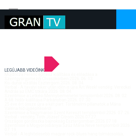
LEGÚJABB VIDEÓINK
Mujdricza Ferenc építész kiállítása és előadása a
Szentgyörgymezői Olvasókörben 2026. 06. 13.
Kis-dunai vízállás Esztergom 2026. 08. 04.
Verbal - A tavalyi siker után idén is újra Art Week! vendég: Vereckei
András az EMC titkára 2026. 08. 04.
Szentmise a Letkési Mennybemenetel templomból 2026. 08. 02.
A 68. hídőr kiállítása Párkányban 2026. 07. 30.
25 éve ért össze újra a két part: Történelmi pillanatok a Mária
Valéria híd újjáépítéséről
Szentmise a Nagymarosi Szent Kereszt templomból 2026. 07. 26.
Verbal - vendég: Tóth József Citrom 2026.07.27.
Országos gördeszka bajnokság Esztergomban 2026.07.18.
Szentmise a Mogyorósbányai Szűz Mária Neve templomból 2026.
07. 19.
Verbal - A leghitelesebb magyar rock-blues hang tolmácsolója,