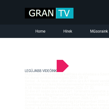
Home
Hírek
Műsoraink
LEGÚJABB VIDEÓINK
Mujdricza Ferenc építész kiállítása és előadása a Sze
Kis-dunai vízállás Esztergom 2026. 08. 04.
Verbal - A tavalyi siker után idén is újra Art Week! ven
Szentmise a Letkési Mennybemenetel templomból 2026
A 68. hídőr kiállítása Párkányban 2026. 07. 30.
25 éve ért össze újra a két part: Történelmi pillanatok a
Szentmise a Nagymarosi Szent Kereszt templomból 20
Verbal - vendég: Tóth József Citrom 2026.07.27.
Országos gördeszka bajnokság Esztergomban 2026.07
Szentmise a Mogyorósbányai Szűz Mária Neve templom
Verbal - A leghitelesebb magyar rock-blues hang tolmá