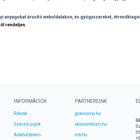
gyi anyagokat árusító weboldalakon, és gyógyszereket, étrendkiegé
ről rendeljen.
INFORMÁCIÓK
PARTNEREINK
E
Rólunk
grancomp.hu
G
Szerzői jogok
okoscentrum.hu
Sz
St
Adatvédelem
mti.hu
+3