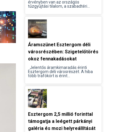
érvényben van az országos
tűzgyújtási tilalom, a szabadtéri...
Áramszünet Esztergom déli
városrészében: Szigetelőtörés
okoz fennakadásokat
Jelentős áramkimaradás érinti
Esztergom déli városrészét. A hiba
több trafókört is érint...
Esztergom 2,5 millió forinttal
támogatja a leégett párkányi
galéria és mozi helyreállítását