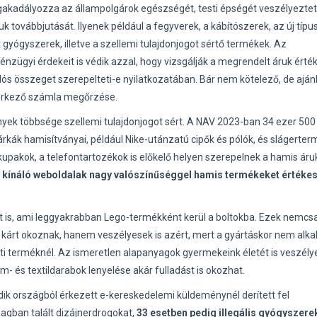
akadályozza az állampolgárok egészségét, testi épségét veszélyeztető,
uk továbbjutását. Ilyenek például a fegyverek, a kábítószerek, az új típu
yógyszerek, illetve a szellemi tulajdonjogot sértő termékek. Az
nzügyi érdekeit is védik azzal, hogy vizsgálják a megrendelt áruk érték
lós összeget szerepelteti-e nyilatkozatában. Bár nem kötelező, de aján
al érkező számla megőrzése.
yek többsége szellemi tulajdonjogot sért. A NAV 2023-ban 34 ezer 500
árkák hamisítványai, például Nike-utánzatú cipők és pólók, és slágerte
kupakok, a telefontartozékok is előkelő helyen szerepelnek a hamis áru
t kínáló weboldalak nagy valószínűséggel hamis termékeket értékes
ot is, ami leggyakrabban Lego-termékként kerül a boltokba. Ezek nemcs
i kárt okoznak, hanem veszélyesek is azért, mert a gyártáskor nem al
i terméknél. Az ismeretlen alapanyagok gyermekeink életét is veszélye
 és textildarabok lenyelése akár fulladást is okozhat.
ik országból érkezett e-kereskedelemi küldeménynél derített fel
agban talált dizájnerdrogokat,
33 esetben pedig illegális gyógyszere