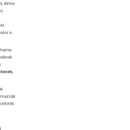
 illetve
sú
ét,
latos a
 hamis
rméknek
k
ítenek,
ak
kalmazzák
zthetik.
k