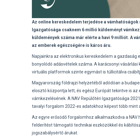
Az online kereskedelem terjedése a vámhatóságok mu
Igazgatósága csaknem 6 millió küldeményt vámkez
küldemények száma már elérte a havi 9 milliót. A 
az emberek egészségére is káros áru.
Napjainkra az elektronikus kereskedelem a gazdaság e
bonyolódó adásvételek száma. A karácsonyi vásárlási k
virtuális platformok szinte egymást is túllicitálva csábí
Magyarország földrajzi helyzetéből adódóan a budapes
elosztó központja lett, és egész Európát tekintve is a
vámkezelésének. A NAV Repülőtéri Igazgatósága 2021. j
tavalyi forgalom 2022-es adatokhoz képest több mint 
Az egyre erősödő forgalomhoz alkalmazkodva a NAV ha
felderítést támogató technikai eszközökkel és kábítósz
jogszabálysértő árukat.