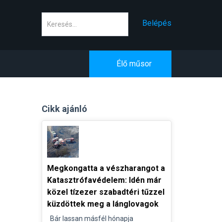
Keresés
Belépés
Élő műsor
Cikk ajánló
Megkongatta a vészharangot a
Katasztrófavédelem: Idén már
közel tízezer szabadtéri tűzzel
küzdöttek meg a lánglovagok
Bár lassan másfél hónapja