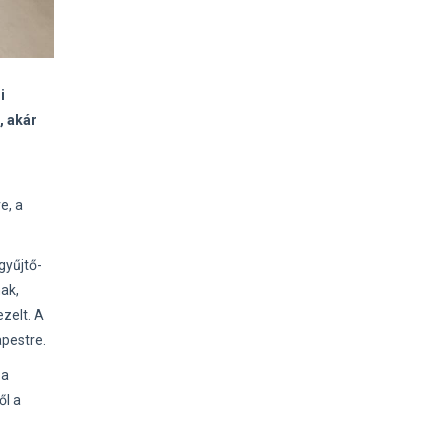
i
, akár
e, a
gyűjtő-
ak,
zelt. A
apestre.
 a
ől a