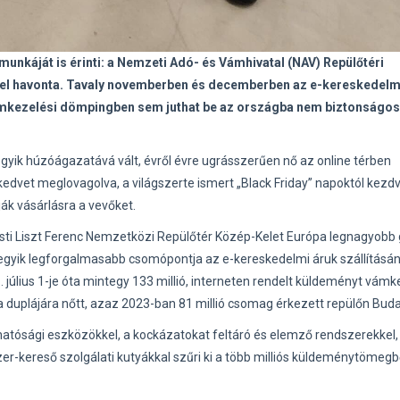
nkáját is érinti: a Nemzeti Adó- és Vámhivatal (NAV) Repülőtéri
el havonta. Tavaly novemberben és decemberben az e-kereskedelm
vámkezelési dömpingben sem juthat be az országba nem biztonságos
gyik húzóágazatává vált, évről évre ugrásszerűen nő az online térben
edvet meglovagolva, a világszerte ismert „Black Friday” napoktól kezdv
tják vásárlásra a vevőket.
ti Liszt Ferenc Nemzetközi Repülőtér Közép-Kelet Európa legnagyobb 
z egyik legforgalmasabb csomópontja az e-kereskedelmi áruk szállításán
úlius 1-je óta mintegy 133 millió, interneten rendelt küldeményt vámke
a duplájára nőtt, azaz 2023-ban 81 millió csomag érkezett repülőn Bud
tósági eszközökkel, a kockázatokat feltáró és elemző rendszerekkel,
er-kereső szolgálati kutyákkal szűri ki a több milliós küldeménytömegb