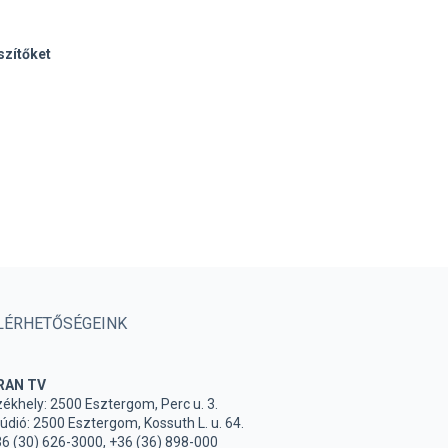
szítőket
LÉRHETŐSÉGEINK
RAN TV
ékhely: 2500 Esztergom, Perc u. 3.
údió: 2500 Esztergom, Kossuth L. u. 64.
6 (30) 626-3000, +36 (36) 898-000