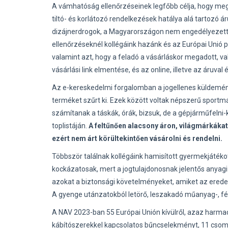
A vámhatóság ellenőrzéseinek legfőbb célja, hogy meg
tiltó- és korlátozó rendelkezések hatálya alá tartozó ár
dizájnerdrogok, a Magyarországon nem engedélyezett g
ellenőrzéseknél kollégáink hazánk és az Európai Unió pé
valamint azt, hogy a feladó a vásárláskor megadott, va
vásárlási link elmentése, és az online, illetve az áruv
Az e-kereskedelmi forgalomban a jogellenes küldemén
terméket szűrt ki. Ezek között voltak népszerű sportm
számítanak a táskák, órák, bizsuk, de a gépjárműfelni-
toplistáján.
A feltűnően alacsony áron, világmárkáka
ezért nem árt körültekintően vásárolni és rendelni.
Többször találnak kollégáink hamisított gyermekjáték
kockázatosak, mert a jogtulajdonosnak jelentős anyag
azokat a biztonsági követelményeket, amiket az eredet
A gyenge utánzatokból letörő, leszakadó műanyag-, fém-
A NAV 2023-ban 55 Európai Unión kívülről, azaz harmad
kábítószerekkel kapcsolatos bűncselekményt, 11 csom