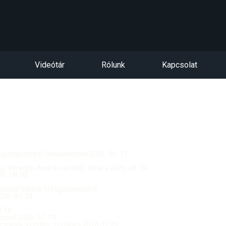
Videótár
Rólunk
Kapcsolat
ntgyörgymezői Olvasókörben 2026. 06. 13.
dég: Vereckei András az EMC titkára 2026. 08. 04.
. 08. 02.
 Mária Valéria híd újjáépítéséről
26. 07. 26.
.18.
ból 2026. 07. 19.
csolója, Vendég: Yerblues 2026.07.20.