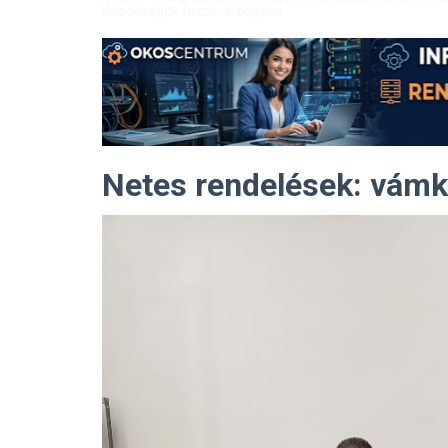
Közösségek Arcai - Szőgyén
Netes rendelések: vámke