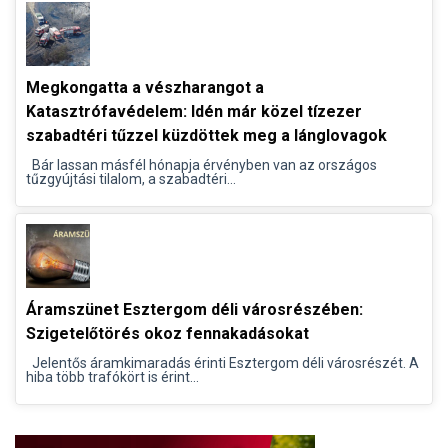
Megkongatta a vészharangot a
Katasztrófavédelem: Idén már közel tízezer
szabadtéri tűzzel küzdöttek meg a lánglovagok
Bár lassan másfél hónapja érvényben van az országos
tűzgyújtási tilalom, a szabadtéri...
Áramszünet Esztergom déli városrészében:
Szigetelőtörés okoz fennakadásokat
Jelentős áramkimaradás érinti Esztergom déli városrészét. A
hiba több trafókört is érint...