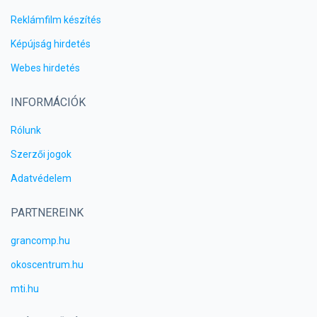
Reklámfilm készítés
Képújság hirdetés
Webes hirdetés
INFORMÁCIÓK
Rólunk
Szerzői jogok
Adatvédelem
PARTNEREINK
grancomp.hu
okoscentrum.hu
mti.hu