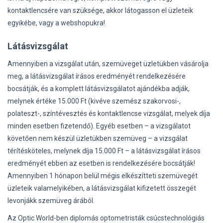
kontaktlencsére van szüksége, akkor látogasson el üzleteik
egyikébe, vagy a webshopukra!
Látásvizsgálat
Amennyiben a vizsgálat után, szemüveget üzletükben vásárolja
meg, a látásvizsgálat írásos eredményét rendelkezésére
bocsátják, és a komplett látásvizsgálatot ajándékba adják,
melynek értéke 15.000 Ft (kivéve szemész szakorvosi-,
polateszt-, színtévesztés és kontaktlencse vizsgálat, melyek díja
minden esetben fizetendő). Egyéb esetben – a vizsgálatot
követően nem készül üzletükben szemüveg – a vizsgálat
térítésköteles, melynek díja 15.000 Ft – a látásvizsgálat írásos
eredményét ebben az esetben is rendelkezésére bocsátják!
Amennyiben 1 hónapon belül mégis elkészítteti szemüvegét
üzleteik valamelyikében, a látásvizsgálat kifizetett összegét
levonjákk szemüveg árából.
Az Optic World-ben diplomás optometristák csúcstechnológiás