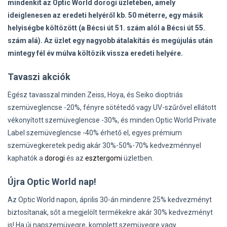
mindenkit az Optic World dorogi üzletében, amely
ideiglenesen az eredeti helyéről kb. 50 méterre, egy másik
helyiségbe költözött (a Bécsi út 51. szám alól a Bécsi út 55.
szám alá). Az üzlet egy nagyobb átalakítás és megújulás után
mintegy fél év múlva költözik vissza eredeti helyére.
Tavaszi akciók
Egész tavasszal minden Zeiss, Hoya, és Seiko dioptriás
szemüveglencse -20%, fényre sötétedő vagy UV-szűrővel ellátott
vékonyított szemüveglencse -30%, és minden Optic World Private
Label szemüveglencse -40% érhető el, egyes prémium
szemüvegkeretek pedig akár 30%-50%-70% kedvezménnyel
kaphatók a
dorogi
és az
esztergomi
üzletben.
Újra Optic World nap!
Az Optic World napon, április 30-án mindenre 25% kedvezményt
biztosítanak, sőt a megjelölt termékekre akár 30% kedvezményt
is! Ha új napszemüvegre, komplett szemüvegre vagy