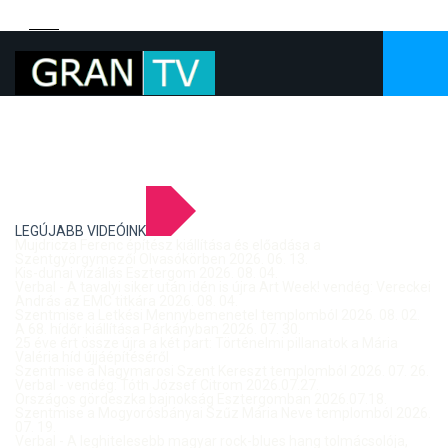
LEGÚJABB VIDEÓINK
Mujdricza Ferenc építész kiállítása és előadása a
Szentgyörgymezői Olvasókörben 2026. 06. 13.
Kis-dunai vízállás Esztergom 2026. 08. 04.
Verbal - A tavalyi siker után idén is újra Art Week! vendég: Vereckei
András az EMC titkára 2026. 08. 04.
Szentmise a Letkési Mennybemenetel templomból 2026. 08. 02.
A 68. hídőr kiállítása Párkányban 2026. 07. 30.
25 éve ért össze újra a két part: Történelmi pillanatok a Mária
Valéria híd újjáépítéséről
Szentmise a Nagymarosi Szent Kereszt templomból 2026. 07. 26.
Verbal - vendég: Tóth József Citrom 2026.07.27.
Országos gördeszka bajnokság Esztergomban 2026.07.18.
Szentmise a Mogyorósbányai Szűz Mária Neve templomból 2026.
07. 19.
Verbal - A leghitelesebb magyar rock-blues hang tolmácsolója,