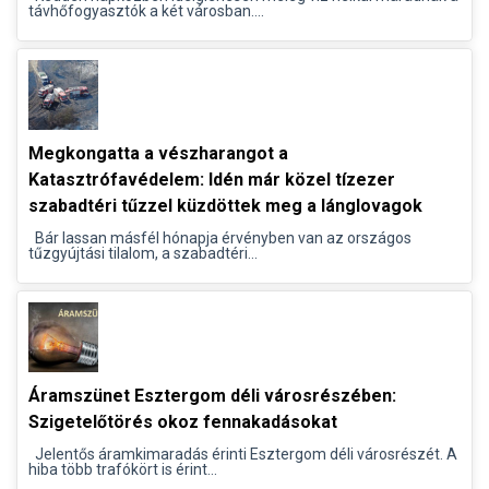
távhőfogyasztók a két városban....
Megkongatta a vészharangot a
Katasztrófavédelem: Idén már közel tízezer
szabadtéri tűzzel küzdöttek meg a lánglovagok
Bár lassan másfél hónapja érvényben van az országos
tűzgyújtási tilalom, a szabadtéri...
Áramszünet Esztergom déli városrészében:
Szigetelőtörés okoz fennakadásokat
Jelentős áramkimaradás érinti Esztergom déli városrészét. A
hiba több trafókört is érint...