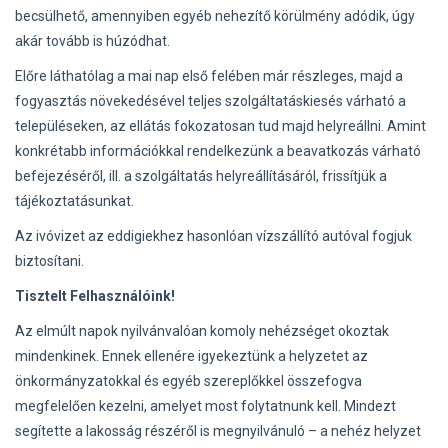
becsülhető, amennyiben egyéb nehezítő körülmény adódik, úgy
akár tovább is húzódhat.
Előre láthatólag a mai nap első felében már részleges, majd a
fogyasztás növekedésével teljes szolgáltatáskiesés várható a
településeken, az ellátás fokozatosan tud majd helyreállni. Amint
konkrétabb információkkal rendelkezünk a beavatkozás várható
befejezéséről, ill. a szolgáltatás helyreállításáról, frissítjük a
tájékoztatásunkat.
Az ivóvizet az eddigiekhez hasonlóan vízszállító autóval fogjuk
biztosítani.
Tisztelt Felhasználóink!
Az elmúlt napok nyilvánvalóan komoly nehézséget okoztak
mindenkinek. Ennek ellenére igyekeztünk a helyzetet az
önkormányzatokkal és egyéb szereplőkkel összefogva
megfelelően kezelni, amelyet most folytatnunk kell. Mindezt
segítette a lakosság részéről is megnyilvánuló – a nehéz helyzet