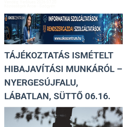
Vendég: Yerblues 2026.07.20.
Közösségek Arcai - Szőgyén
TÁJÉKOZTATÁS ISMÉTELT
HIBAJAVÍTÁSI MUNKÁRÓL –
NYERGESÚJFALU,
LÁBATLAN, SÜTTŐ 06.16.