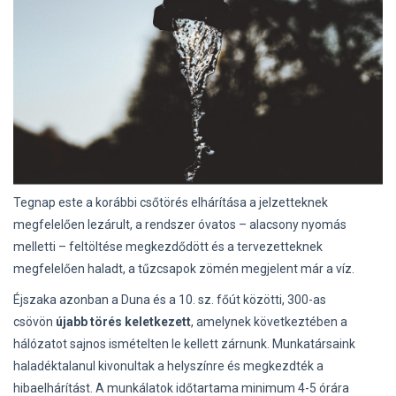
Tegnap este a korábbi csőtörés elhárítása a jelzetteknek
megfelelően lezárult, a rendszer óvatos – alacsony nyomás
melletti – feltöltése megkezdődött és a tervezetteknek
megfelelően haladt, a tűzcsapok zömén megjelent már a víz.
Éjszaka azonban a Duna és a 10. sz. főút közötti, 300-as
csövön
újabb törés keletkezett
, amelynek következtében a
hálózatot sajnos ismételten le kellett zárnunk. Munkatársaink
haladéktalanul kivonultak a helyszínre és megkezdték a
hibaelhárítást. A munkálatok időtartama minimum 4-5 órára