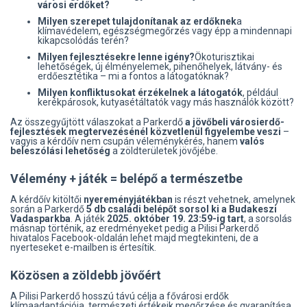
városi erdőket?
Milyen szerepet tulajdonítanak az erdőknek
a
klímavédelem, egészségmegőrzés vagy épp a mindennapi
kikapcsolódás terén?
Milyen fejlesztésekre lenne igény?
Ökoturisztikai
lehetőségek, új élményelemek, pihenőhelyek, látvány- és
erdőesztétika – mi a fontos a látogatóknak?
Milyen konfliktusokat érzékelnek a látogatók
, például
kerékpárosok, kutyasétáltatók vagy más használók között?
Az összegyűjtött válaszokat a Parkerdő
a jövőbeli városierdő-
fejlesztések megtervezésénél közvetlenül figyelembe veszi
–
vagyis a kérdőív nem csupán véleménykérés, hanem
valós
beleszólási lehetőség
a zöldterületek jövőjébe.
Vélemény + játék = belépő a természetbe
A kérdőív kitöltői
nyereményjátékban
is részt vehetnek, amelynek
során a Parkerdő
5 db családi belépőt sorsol ki a Budakeszi
Vadasparkba
. A játék
2025. október 19. 23:59-ig tart
, a sorsolás
másnap történik, az eredményeket pedig a Pilisi Parkerdő
hivatalos Facebook-oldalán lehet majd megtekinteni, de a
nyerteseket e-mailben is értesítik.
Közösen a zöldebb jövőért
A Pilisi Parkerdő hosszú távú célja a fővárosi erdők
klímaadaptációja, természeti értékeik megőrzése és gyarapítása,