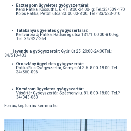
Esztergom ügyeletes gyógyszertárai:
Kersi Patika, Kossuth L, u. 41. 8:00-24:00-ig; Tel.:33/509-170
Kolos Patika, Petőfi utca 30. 00:00-8:00; Tel.? 33/523-010
Tatabánya ügyeletes gyógyszertárai:
Kertvárosi Új Patika, Hadsereg utca 131/1. 00:00-8:00-ig;
Tel.: 34/427-264
levendula gyógyszertár:
Győri út 25. 20:00-24:00Tel.:
34/510-433
Oroszlány ügyeletes gyógyszertár:
PatikaPlus Gyógyszertár, Környei út 3-5. 8:00-18:00; Tel.:
34/560-096
Komárom ügyeletes gyógyszertár:
Vásártér Gyógyszertár, Széchenyi u. 81. 8:00-18:00; Tel.?
34/343-063
Forrás, képforrás: kemma.hu