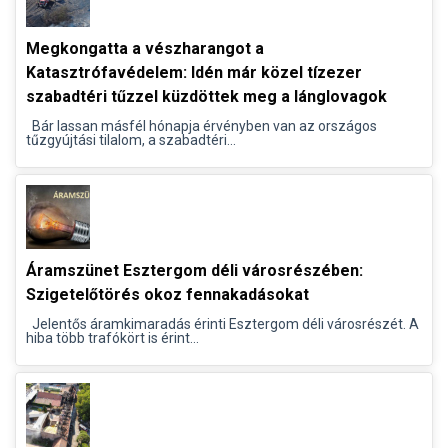
Megkongatta a vészharangot a
Katasztrófavédelem: Idén már közel tízezer
szabadtéri tűzzel küzdöttek meg a lánglovagok
Bár lassan másfél hónapja érvényben van az országos
tűzgyújtási tilalom, a szabadtéri...
Áramszünet Esztergom déli városrészében:
Szigetelőtörés okoz fennakadásokat
Jelentős áramkimaradás érinti Esztergom déli városrészét. A
hiba több trafókört is érint...