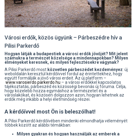
Városi erdők, közös ügyünk – Párbeszédre hív a
Pilisi Parkerdő
Hogyan látják a budapestiek a városi erdők jövőjét? Mit jelent
számukra a természet közelsége a mindennapokban? Milyen
élményeket keresnek, és milyen fejlesztésekre vágynak?
A Pilisi Parkerdő most
közvetlen párbeszédet kezdeményez
: új
weboldalán keresztül kérdőívvel fordul az érintettekhez, hogy
együtt formálják a jövő városi erdeit. Az új platform –
www.varosierdo.parkerdo.hu
– a városi erdőkkel kapcsolatos
tájékoztatás, párbeszéd és közösségi bevonás új fóruma. Célja,
hogy közelebb hozza egymáshoz a természetet és a
városlakókat, és közösen dolgozzon azon, hogyan lehetnek az
erdők még inkább a helyi életminőség részei.
A kérdőívvel most Ön is beleszólhat!
A Pilisi Parkerdő kérdőívében mindenki elmondhatja véleményét
többek között az alábbi témákban:
Milyen gyakran és hogyan használják az emberek a