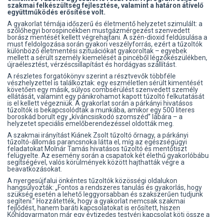
szakmai felkészültség fejlesztése, valamint a határon átívelő
együttműködés erősítése volt.
A gyakorlat témája időszerű és életmentő helyzetet szimulált: a
szőlőhegyi borospincékben mustgázmérgezést szenvedett
borász mentését kellett végrehajtani. A szén-dioxid feldúsulása a
must feldolgozása során gyakori veszélyforrás, ezért a tűzoltók
különböző életmentési szituációkat gyakoroltak – egyebek
mellett a sérült személy kiemelését a pincéből légzőkészülékben,
újraélesztést, vérzéscsillapítást és hordágyas szállítást.
A részletes forgatókönyv szerint a résztvevők többféle
vészhelyzettel is találkoztak: egy eszméletlen sérült kimentését
követően egy másik, súlyos combsérülést szenvedett személy
ellátását, valamint egy pánikrohamot kapott tűzoltó felkutatását
is el kellett végezniük. A gyakorlat során a párkányi hivatásos
tűzoltók is bekapcsolódtak a munkába, amikor egy 500 literes
boroskád borult egy „kíváncsiskodó szomszéd” lábára – a
helyzetet speciális emelőberendezéssel oldották meg.
A szakmai irányítást Kiánek Zsolt tűzoltó őrnagy, a párkányi
tűzoltó-állomás parancsnoka látta el, míg az egészségügyi
feladatokat Molnár Tamás hivatásos tűzoltó és mentőtiszt
felügyelte. Az esemény során a csapatok két élethű gyakorlóbábu
segítségével, valós körülmények között hajthatták végre a
beavatkozásokat.
A nyergesújfalui önkéntes tűzoltók közösségi oldalukon
hangsúlyozták: „Fontos a rendszeres tanulás és gyakorlás, hogy
szükség esetén a lehető leggyorsabban és szakszerűen tudjunk
segíteni.” Hozzátették, hogy a gyakorlat nemcsak szakmai
fejlődést, hanem baráti kapcsolatokat is erősített, hiszen
Kőhídgyarmaton már egy évtizedes testvéri kapcsolat köti össze a