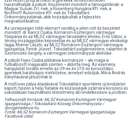
szervezett programokon a gyerekek térítésmentesen
használhatják a pályát. Köszönetet mondott a támogatóknak: a
Magyar Suzuki Zrt.-nek, a Rosenberg Hungária Kft.-nek, a
Kirchhoff Automotive Kft.-nek és Tokodaltáró
Önkormányzatának, akik hozzájárultak a fejlesztés
megvalósításához.
Az ünnepségen több elismert vendég is jelen volt és beszédet
mondott: dr. Kancz Csaba, Komárom-Esztergom vármegye
főispánja és az MLSZ vármegyei társadalmi elnöke, Erős Gábor, a
térség országgyűlési képviselője és az MLSZ vármegyei elnökségi
tagja, Khéner László, az MLSZ Komárom-Esztergom vármegyei
igazgatója, Petrik József, Tokodaltáró polgármestere, valamint dr.
Szerencsés Gergely, a vármegyei önkormányzat alelnöke.
A pályát Fejes Csaba plébániai kormányzó – aki maga is
futballozott magasabb szinten – áldotta meg. Az esemény
hangulatát tovább emelte az U9-es és U10-es korosztályú
gyerekek barátságos mérkőzése, amelyet edzőjük, Móra András
irányításával játszottak le.
A műfüves pálya átadásával Tokodaltáró sportélete új lendületet
kapott, hiszen a helyi fiatalok és közösségek számára korszerű és
sokoldalúan használható létesítmény áll rendelkezésre a jövőben.
Felhasznált források: MLSZ Komárom-Esztergom Vármegyei
Igazgatósága / Tokodaltáró Község Önkormányzata /
dorogimedence.hu
Fotók: MLSZ Komárom-Esztergom Vármegyei Igazgatósága
Facebook-oldal