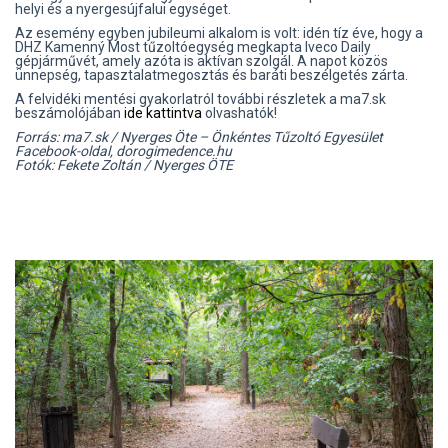
helyi és a nyergesújfalui egységet.
Az esemény egyben jubileumi alkalom is volt: idén tíz éve, hogy a
DHZ Kamenný Most tűzoltóegység megkapta Iveco Daily
gépjárművét, amely azóta is aktívan szolgál. A napot közös
ünnepség, tapasztalatmegosztás és baráti beszélgetés zárta.
A felvidéki mentési gyakorlatról további részletek a ma7.sk
beszámolójában
ide kattintva
olvashatók!
Forrás: ma7.sk / Nyerges Öte – Önkéntes Tűzoltó Egyesület
Facebook-oldal, dorogimedence.hu
Fotók: Fekete Zoltán / Nyerges ÖTE