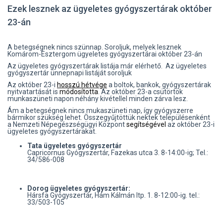
Ezek lesznek az ügyeletes gyógyszertárak október
23-án
A betegségnek nincs szünnap. Soroljuk, melyek lesznek
Komárom-Esztergom ügyeletes gyógyszertárai október 23-án
Az ügyeletes gyógyszertárak listája már elérhető. Az ügyeletes
gyógyszertár ünnepnapi listáját soroljuk
Az október 23-i
hosszú hétvége
a boltok, bankok, gyógyszertárak
nyitvatartását is
módosította
. Az október 23-a csütörtök
munkaszüneti napon néhány kivétellel minden zárva lesz.
Ám a betegségnek nincs mukaszüneti nap, így gyógyszerre
bármikor szükség lehet. Összegyűjtöttük nektek településenként
a Nemzeti Népegészségügyi Központ
segítségével
az október 23-i
ügyeletes gyógyszertárakat.
Tata ügyeletes gyógyszertár
Capricornus Gyógyszertár, Fazekas utca 3. 8-14:00-ig; Tel.:
34/586-008
Dorog ügyeletes gyógyszertár:
Hársfa Gyógyszertár, Hám Kálmán ltp. 1. 8-12:00-ig. tel.:
33/503-105