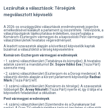
Lezárultak a választások: Térségünk
megválasztott képviselői
A 2026-os országgyűlési választások eredményeinek jogerőre
emelkedésével kialakult a parlament új összetétele. Televíziónk, a
választópolgárok tájékoztatása érdekében, összefoglalja a
Komárom-Esztergom vármegyei és a kapcsolódó Pest vármegyei
választókerületek hivatalos végeredményeit.
A leadott szavazatok alapján a következő képviselők kaptak
bizalmat a választóktól a térség képviseletére:
Komárom-Esztergom vármegyei eredmények
• 1. számú választókerület (Tatabánya és környéke): A hivatalos
adatok szerint a mandátumot
Dr. Sopov Ildikó Éva
(Tisza Párt)
szerezte meg.
• 2. számú választókerület (Esztergom és a Dorogi medence): A
választói döntés alapján a körzet parlamenti képviselője
Radnai
Márk
(Tisza Párt) lett.
• 3. számú választókerület (Komárom és térsége): A szavazatok
többségét
Dr. Árvay Nikolett
(Tisza Párt) nyerte el, így ő látja el a
képviseleti feladatokat a ciklusban.
Pest vármegyei eredmények
• 4. számú választókerület (Szentendre és a Dunakanyar bal
partja): A Gran TV vételkörzetéhez tartozó területen a választók