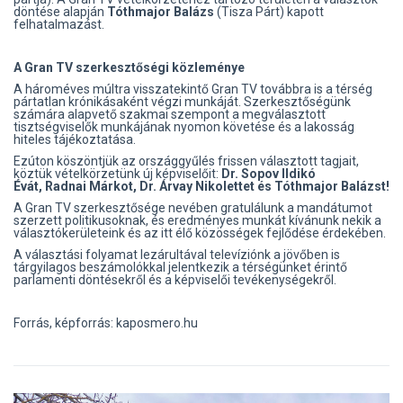
döntése alapján
Tóthmajor Balázs
(Tisza Párt) kapott
felhatalmazást.
A Gran TV szerkesztőségi közleménye
A hároméves múltra visszatekintő Gran TV továbbra is a térség
pártatlan krónikásaként végzi munkáját. Szerkesztőségünk
számára alapvető szakmai szempont a megválasztott
tisztségviselők munkájának nyomon követése és a lakosság
hiteles tájékoztatása.
Ezúton köszöntjük az országgyűlés frissen választott tagjait,
köztük vételkörzetünk új képviselőit:
Dr. Sopov Ildikó
Évát,
Radnai Márkot, Dr. Árvay Nikolettet és Tóthmajor Balázst!
A Gran TV szerkesztősége nevében gratulálunk a mandátumot
szerzett politikusoknak, és eredményes munkát kívánunk nekik a
választókerületeink és az itt élő közösségek fejlődése érdekében.
A választási folyamat lezárultával televíziónk a jövőben is
tárgyilagos beszámolókkal jelentkezik a térségünket érintő
parlamenti döntésekről és a képviselői tevékenységekről.
Forrás, képforrás: kaposmero.hu