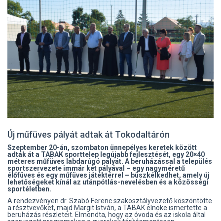
Új műfüves pályát adtak át Tokodaltárón
Szeptember 20-án, szombaton ünnepélyes keretek között
adták át a
TABAK sporttelep legújabb fejlesztését, egy 20×40
méteres műfüves labdarúgó pályát. A beruházással a település
sportszervezete immár két pályával – egy nagyméretű
élőfüves és egy műfüves játéktérrel – büszkélkedhet, amely új
lehetőségeket kínál az utánpótlás-nevelésben és a közösségi
sportéletben.
A rendezvényen dr. Szabó Ferenc szakosztályvezető köszöntötte
a résztvevőket, majd Margit István, a TABAK elnöke ismertette a
beruházás részleteit. Elmondta, hogy az óvoda és az iskola által