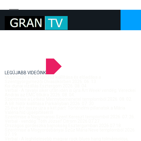
LEGÚJABB VIDEÓINK
Mujdricza Ferenc építész kiállítása és előadása a
Szentgyörgymezői Olvasókörben 2026. 06. 13.
Kis-dunai vízállás Esztergom 2026. 08. 04.
Verbal - A tavalyi siker után idén is újra Art Week! vendég: Vereckei
András az EMC titkára 2026. 08. 04.
Szentmise a Letkési Mennybemenetel templomból 2026. 08. 02.
A 68. hídőr kiállítása Párkányban 2026. 07. 30.
25 éve ért össze újra a két part: Történelmi pillanatok a Mária
Valéria híd újjáépítéséről
Szentmise a Nagymarosi Szent Kereszt templomból 2026. 07. 26.
Verbal - vendég: Tóth József Citrom 2026.07.27.
Országos gördeszka bajnokság Esztergomban 2026.07.18.
Szentmise a Mogyorósbányai Szűz Mária Neve templomból 2026.
07. 19.
Verbal - A leghitelesebb magyar rock-blues hang tolmácsolója,