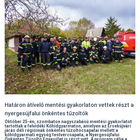
Határon átívelő mentési gyakorlaton vettek részt a
nyergesújfalui önkéntes tűzoltók
Október 25-én, szombaton nagyszabású mentési gyakorlatot
tartottak a felvidéki Kőhídgyarmaton, amelyen az Érsekújvári
járás déli régióinak önkéntes tűzoltócsapatai mellett a
kőhídgyarmati egység testvércsapata, a Nyergesújfalui
Önkéntes Tűzoltó Egyesület is részt vett. A program célja a