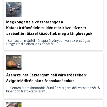
Megkongatta a vészharangot a
Katasztrófavédelem: Idén már közel tízezer
szabadtéri tűzzel küzdöttek meg a lánglovagok
Bár lassan másfél hónapja érvényben van az országos
tűzgyújtási tilalom, a szabadtéri...
Áramszünet Esztergom déli városrészében:
Szigetelőtörés okoz fennakadásokat
Jelentős áramkimaradás érinti Esztergom déli városrészét. A
hiba több trafókört is érint...