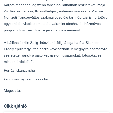
Kárpát-medence legszebb táncaiból láthatnak részleteket, majd
Zs. Vincze Zsuzsa, Kossuth-díjas, érdemes művész, a Magyar
Nemzeti Táncegyüttes szakmai vezetője tart néprajzi ismertetővel
egybekötött viseletbemutatót, valamint táncház és kézműves
programok színesítik az egész napos eseményt.
A kiállítás április 21-ig, húsvét hétfőig látogatható a Skanzen
Erdély épületegyüttes Korzó kávéházban. A megnyitó eseményre
szeretettel várjuk a sajtó képviselőit, újságírókat, fotósokat és
minden érdeklődőt.
Forrás: skanzen.hu
képforrás: nyirsegutazas.hu
Megosztás
Cikk ajánló