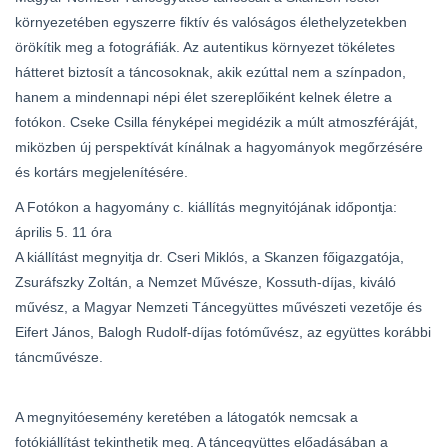
környezetében egyszerre fiktív és valóságos élethelyzetekben
örökítik meg a fotográfiák. Az autentikus környezet tökéletes
hátteret biztosít a táncosoknak, akik ezúttal nem a színpadon,
hanem a mindennapi népi élet szereplőiként kelnek életre a
fotókon. Cseke Csilla fényképei megidézik a múlt atmoszféráját,
miközben új perspektívát kínálnak a hagyományok megőrzésére
és kortárs megjelenítésére.
A Fotókon a hagyomány c. kiállítás megnyitójának időpontja:
április 5. 11 óra
A kiállítást megnyitja dr. Cseri Miklós, a Skanzen főigazgatója,
Zsuráfszky Zoltán, a Nemzet Művésze, Kossuth-díjas, kiváló
művész, a Magyar Nemzeti Táncegyüttes művészeti vezetője és
Eifert János, Balogh Rudolf-díjas fotóművész, az együttes korábbi
táncművésze.
A megnyitóesemény keretében a látogatók nemcsak a
fotókiállítást tekinthetik meg. A táncegyüttes előadásában a