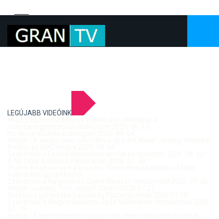
LEGÚJABB VIDEÓINK
Mujdricza Ferenc építész kiállítása és előadása a
Szentgyörgymezői Olvasókörben 2026. 06. 13.
Kis-dunai vízállás Esztergom 2026. 08. 04.
Verbal - A tavalyi siker után idén is újra Art Week! vendég: Vereckei
András az EMC titkára 2026. 08. 04.
Szentmise a Letkési Mennybemenetel templomból 2026. 08. 02.
A 68. hídőr kiállítása Párkányban 2026. 07. 30.
25 éve ért össze újra a két part: Történelmi pillanatok a Mária
Valéria híd újjáépítéséről
Szentmise a Nagymarosi Szent Kereszt templomból 2026. 07. 26.
Verbal - vendég: Tóth József Citrom 2026.07.27.
Országos gördeszka bajnokság Esztergomban 2026.07.18.
Szentmise a Mogyorósbányai Szűz Mária Neve templomból 2026.
07. 19.
Verbal - A leghitelesebb magyar rock-blues hang tolmácsolója,