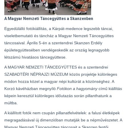
A Magyar Nemzeti Táncegyüttes a Skanzenben
Egyedülálló fotókiállítás, a Kárpát-medence legszebb táncai,
viseletbemutató és táncház a Magyar Nemzeti Táncegyüttes
táncosaival. Április 5-én a szentendrei Skanzen Erdély
épületegyüttesében vendégeskedik az ország legnagyobb
létszámú hivatásos táncegyüttese.
A MAGYAR NEMZETI TÁNCEGYÜTTES és a szentendrei
SZABADTÉRI NÉPRAJZI MÚZEUM közös projektje különleges
módon hozza közel a magyar népi kultúrát a közönséghez. A
Korzó kávéházban megnyíló
Fotókon a hagyomány
című kiállítás
képein keresztül különleges időutazás során pillanthatunk a
múltba.
A kiállított fotók nem csupán pillanatfelvételek: a falusi életképek
megragadásával új dimenzióban mutatják be a népművészetet. A
Magyar Nemzeti Táncegyüttes táncosait a Skanzen festői