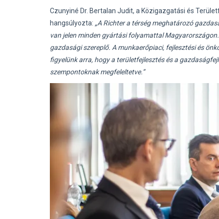
Czunyiné Dr. Bertalan Judit, a Közigazgatási és Területf
hangsúlyozta:
„A Richter a térség meghatározó gazdasá
van jelen minden gyártási folyamattal Magyarországon. 
gazdasági szereplő. A munkaerőpiaci, fejlesztési és ön
figyelünk arra, hogy a területfejlesztés és a gazdaságfe
szempontoknak megfeleltetve.”