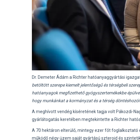
Dr. Demeter Ádám a Richter hatóanyaggyártási igazga
betöltött szerepe kiemelt jelentőségű és térségbeli szere
hatóanyagok megfizethető gyógyszertemékekbe épülve 
hogy munkánkat a kormányzat és a térség döntéshozói r
A meghívott vendég kíséretének tagja volt Pákozdi-Nag
gyárlátogatás keretében megtekintette a Richter hatóa
A 70 hektáron elterülő, mintegy ezer főt foglalkoztató
működő négy üzem saját gyártású szteroid és szintetik