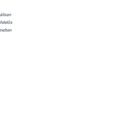
álisan
felelős
melten