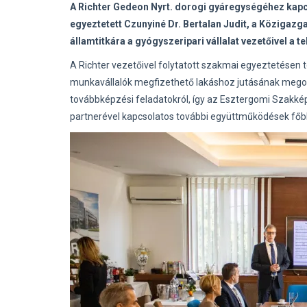
A Richter Gedeon Nyrt. dorogi gyáregységéhez kapc
egyeztetett Czunyiné Dr. Bertalan Judit, a Közigazga
államtitkára a gyógyszeripari vállalat vezetőivel a t
A Richter vezetőivel folytatott szakmai egyeztetésen 
munkavállalók megfizethető lakáshoz jutásának megold
továbbképzési feladatokról, így az Esztergomi Szakk
partnerével kapcsolatos további együttműködések főbb i