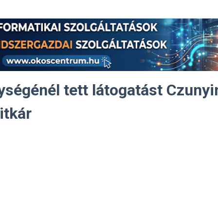
ységénél tett látogatást Czunyi
itkár