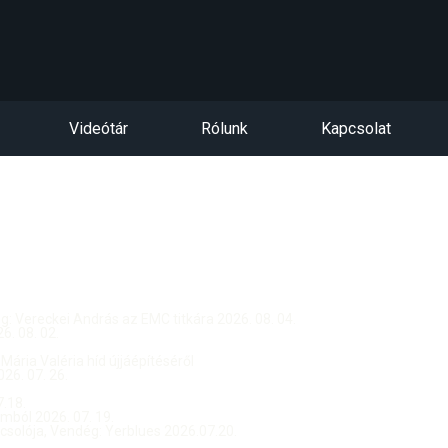
Videótár
Rólunk
Kapcsolat
dég: Vereckei András az EMC titkára 2026. 08. 04.
. 08. 02.
 Mária Valéria híd újjáépítéséről
26. 07. 26.
.18.
ból 2026. 07. 19.
csolója, Vendég: Yerblues 2026.07.20.