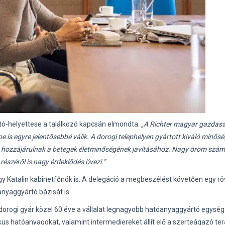
tó-helyettese a találkozó kapcsán elmondta:
„A Richter magyar gazdas
pe is egyre jelentősebbé válik. A dorogi telephelyen gyártott kiváló minős
hozzájárulnak a betegek életminőségének javításához. Nagy öröm szám
észéről is nagy érdeklődés övezi.”
y Katalin kabinetfőnök is. A delegáció a megbeszélést követően egy rö
nyaggyártó bázisát is.
 dorogi gyár közel 60 éve a vállalat legnagyobb hatóanyaggyártó egysége
us hatóanyagokat, valamint intermediereket állít elő a szerteágazó ter