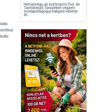
Hatvannégy, az esztergomi Óvó- és
Tanítóképző Tanszéken végzett
óvodapedagógus hallgató vehette
át...
iális
ecifikus
duális