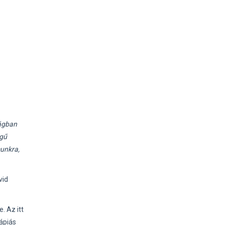
ágban
égű
unkra,
vid
. Az itt
ápiás