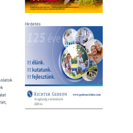
Hirdetés
solatok
ek
alat
tét,