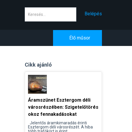
Keresés
Belépés
Élő műsor
Cikk ajánló
Áramszünet Esztergom déli
városrészében: Szigetelőtörés
okoz fennakadásokat
Jelentős áramkimaradás érinti
Esztergom déli városrészét. A hiba
több trafókört is érint...