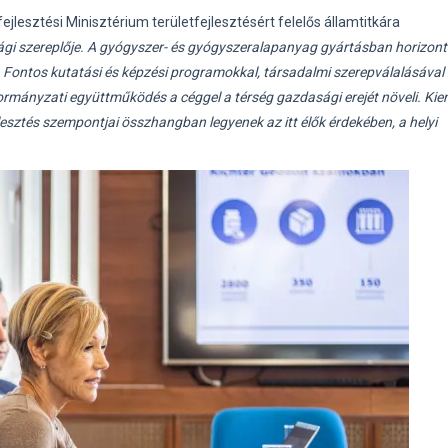
ejlesztési Minisztérium területfejlesztésért felelős államtitkára
gi szereplője. A gyógyszer- és gyógyszeralapanyag gyártásban horizont
Fontos kutatási és képzési programokkal, társadalmi szerepválalásával 
kormányzati együttműködés a céggel a térség gazdasági erejét növeli. Kie
jlesztés szempontjai összhangban legyenek az itt élők érdekében, a helyi