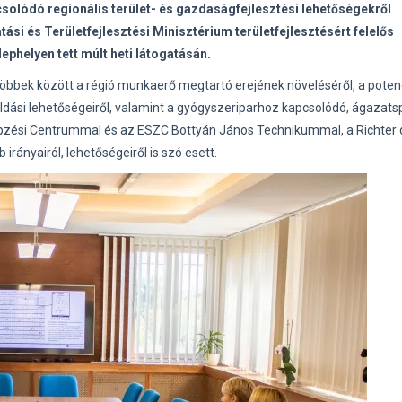
solódó regionális terület- és gazdaságfejlesztési lehetőségekről
tási és Területfejlesztési Minisztérium területfejlesztésért felelős
elephelyen tett múlt heti látogatásán.
többek között a régió munkaerő megtartó erejének növeléséről, a potenc
ási lehetőségeiről, valamint a gyógyszeriparhoz kapcsolódó, ágazatsp
épzési Centrummal és az ESZC Bottyán János Technikummal, a Richter 
rányairól, lehetőségeiről is szó esett.