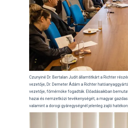
Czunyiné Dr. Bertalan Judit államtitkárt a Richter rés
vezetője, Dr. Demeter Ádám a Richter hatóanyaggyártás
vezetője, főmérnöke fogadták. Előadásaikban bemutattá
hazai és nemzetközi tevékenységét, a magyar gazdaság
valamint a dorogi gyáregységnél jelenleg zajló haték