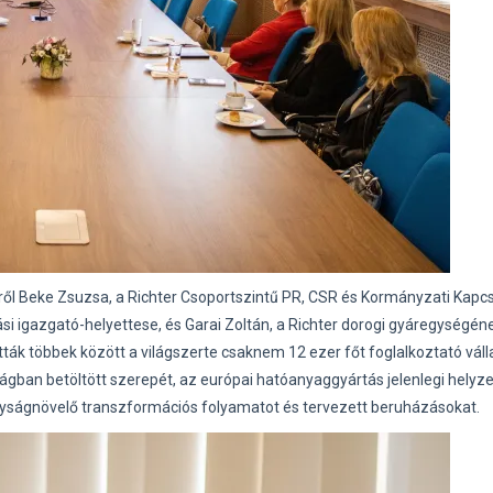
zéről Beke Zsuzsa, a Richter Csoportszintű PR, CSR és Kormányzati Kapc
i igazgató-helyettese, és Garai Zoltán, a Richter dorogi gyáregységén
k többek között a világszerte csaknem 12 ezer főt foglalkoztató váll
ban betöltött szerepét, az európai hatóanyaggyártás jelenlegi helyze
onyságnövelő transzformációs folyamatot és tervezett beruházásokat.