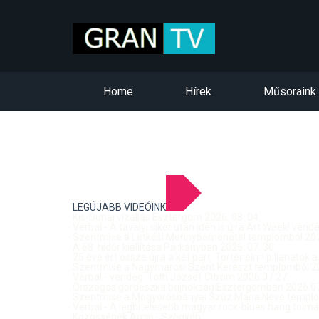
Home
Hírek
Műsoraink
LEGÚJABB VIDEÓINK
Kis-Dunai vízállás Esztergom 2026. 08. 04.
Verbal - A tavalyi siker után idén is újra Art Week! ven
Szentmise a Letkési Mennybemenetel templomból 2026
A 68. hídőr kiállítása Párkányban 2026. 07. 30.
25 éve ért össze újra a két part: Történelmi pillanatok a
Szentmise a Nagymarosi Szent Kereszt templomból 20
Verbal - vendég: Tóth József Citrom 2026.07.27.
Országos gördeszka bajnokság Esztergomban 2026.07
Szentmise a Mogyorósbányai Szűz Mária Neve templom
Verbal - A leghitelesebb magyar rock-blues hang tolmá
Közösségek Arcai - Szőgyén