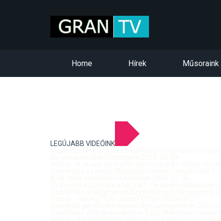
Home
Hírek
Műsoraink
LEGÚJABB VIDEÓINK
Mujdricza Ferenc építész kiállítása és előadása a Sze
Kis-dunai vízállás Esztergom 2026. 08. 04.
Verbal - A tavalyi siker után idén is újra Art Week! ven
Szentmise a Letkési Mennybemenetel templomból 2026
A 68. hídőr kiállítása Párkányban 2026. 07. 30.
25 éve ért össze újra a két part: Történelmi pillanatok a
Szentmise a Nagymarosi Szent Kereszt templomból 20
Verbal - vendég: Tóth József Citrom 2026.07.27.
Országos gördeszka bajnokság Esztergomban 2026.07
Szentmise a Mogyorósbányai Szűz Mária Neve templom
Verbal - A leghitelesebb magyar rock-blues hang tolmá