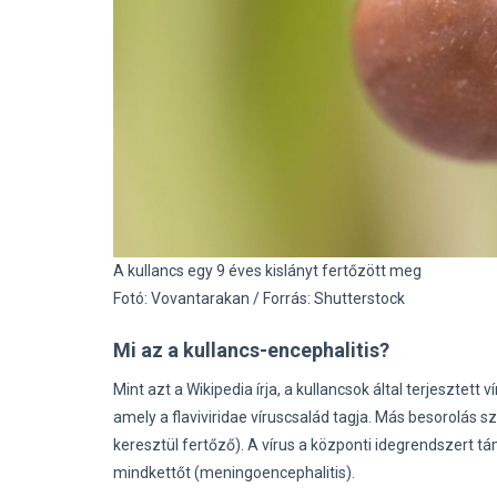
A kullancs egy 9 éves kislányt fertőzött meg
Fotó: Vovantarakan / Forrás: Shutterstock
Mi az a kullancs-encephalitis?
Mint azt a Wikipedia írja, a kullancsok által terjesztet
amely a flaviviridae víruscsalád tagja. Más besorolás s
keresztül fertőző). A vírus a központi idegrendszert tá
mindkettőt (meningoencephalitis).