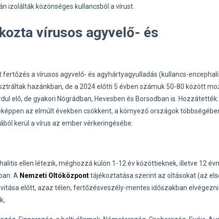
izolálták közönséges kullancsból a vírust.
okozta vírusos agyvelő- és
tt fertőzés a vírusos agyvelő- és agyhártyagyulladás (kullancs-encephalit
gisztráltak hazánkban, de a 2024 előtti 5 évben számuk 50-80 között mo
dul elő, de gyakori Nógrádban, Hevesben és Borsodban is. Hozzátették:
eképpen az elmúlt években csökkent, a környező országok többségébe
ából kerül a vírus az ember vérkeringésébe.
alitis ellen létezik, méghozzá külön 1-12 év közöttieknek, illetve 12 évn
ban. A
Nemzeti Oltóközpont
tájékoztatása szerint az oltásokat (az els
vitása előtt, azaz télen, fertőzésveszély-mentes időszakban elvégezni
k,