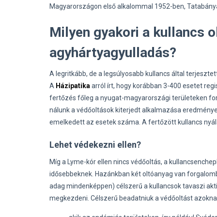
Magyarországon első alkalommal 1952-ben, Tatabányán 
Milyen gyakori a kullancs 
agyhártyagyulladás?
A legritkább, de a legsúlyosabb kullancs által terjeszte
A
Házipatika
arról írt, hogy korábban 3-400 esetet re
fertőzés főleg a nyugat-magyarországi területeken for
nálunk a védőoltások kiterjedt alkalmazása eredmény
emelkedett az esetek száma. A fertőzött kullancs nyál
Lehet védekezni ellen?
Míg a Lyme-kór ellen nincs védőoltás, a kullancsencheph
idősebbeknek. Hazánkban két oltóanyag van forgalom
adag mindenképpen) célszerű a kullancsok tavaszi akti
megkezdeni. Célszerű beadatniuk a védőoltást azokna