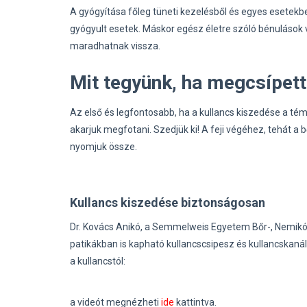
A gyógyítása főleg tüneti kezelésből és egyes esetekbe
gyógyult esetek. Máskor egész életre szóló bénulások v
maradhatnak vissza.
Mit tegyünk, ha megcsípett
Az első és legfontosabb, ha a kullancs kiszedése a tém
akarjuk megfotani. Szedjük ki! A feji végéhez, tehát a
nyomjuk össze.
Kullancs kiszedése biztonságosan
Dr. Kovács Anikó, a Semmelweis Egyetem Bőr-, Nemikó
patikákban is kapható kullancscsipesz és kullancskan
a kullancstól:
a videót megnézheti
ide
kattintva.