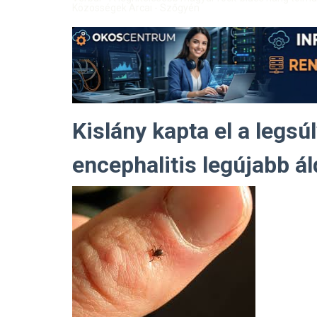
Közösségek Arcai - Szőgyén
Kislány kapta el a legsú
encephalitis legújabb á