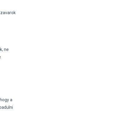
ászavarok
k, ne
e
 hogy a
badulni