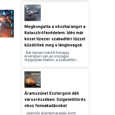
Megkongatta a vészharangot a
Katasztrófavédelem: Idén már
közel tízezer szabadtéri tűzzel
küzdöttek meg a lánglovagok
Bár lassan másfél hónapja
érvényben van az országos
tűzgyújtási tilalom, a szabadtéri...
Áramszünet Esztergom déli
városrészében: Szigetelőtörés
okoz fennakadásokat
Jelentős áramkimaradás érinti