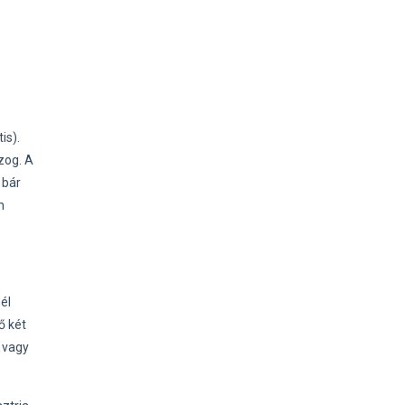
is).
zog. A
 bár
n
él
ő két
 vagy