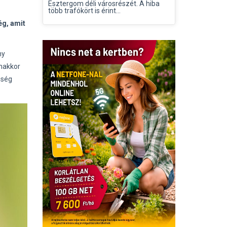
Esztergom déli városrészét. A hiba
több trafókört is érint...
ég, amit
ny
anakkor
gség