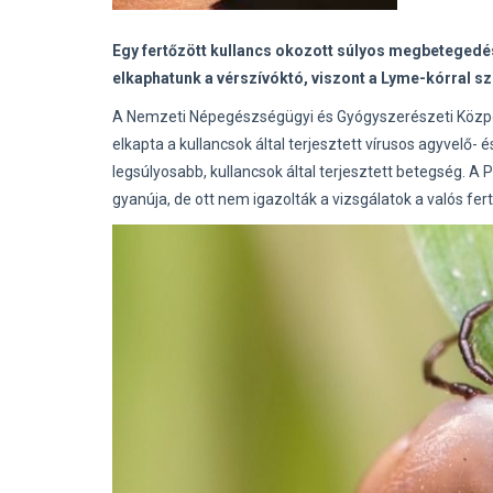
Egy fertőzött kullancs okozott súlyos megbetegedé
elkaphatunk a vérszívóktó, viszont a Lyme-kórral s
A Nemzeti Népegészségügyi és Gyógyszerészeti Közpo
elkapta a kullancsok által terjesztett vírusos agyvelő- 
legsúlyosabb, kullancsok által terjesztett betegség. A
gyanúja, de ott nem igazolták a vizsgálatok a valós fer