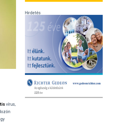
Hirdetés
tis
vírus,
rdozón
agy