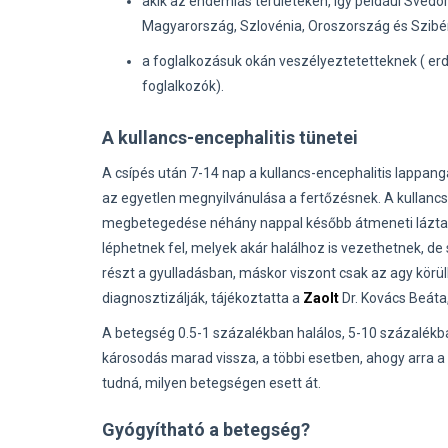
akik az endémiás területeken, így például Svédor
Magyarország, Szlovénia, Oroszország és Szib
a foglalkozásuk okán veszélyeztetetteknek ( erd
foglalkozók).
A kullancs-encephalitis tünetei
A csípés után 7-14 nap a kullancs-encephalitis lappangá
az egyetlen megnyilvánulása a fertőzésnek. A kullancs
megbetegedése néhány nappal később átmeneti láztala
léphetnek fel, melyek akár halálhoz is vezethetnek, d
részt a gyulladásban, máskor viszont csak az agy körülh
diagnosztizálják, tájékoztatta a
Zaolt
Dr. Kovács Beáta
A betegség 0.5-1 százalékban halálos, 5-10 százalék
károsodás marad vissza, a többi esetben, ahogy arra a d
tudná, milyen betegségen esett át.
Gyógyítható a betegség?