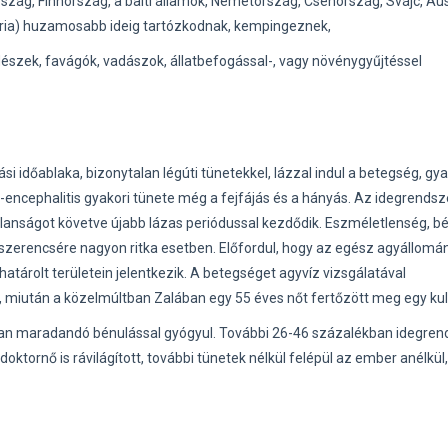
szág, Finnország, a balti államok, Németország, Csehország, Svájc, Aus
éria) huzamosabb ideig tartózkodnak, kempingeznek,
észek, favágók, vadászok, állatbefogással-, vagy növénygyűjtéssel
si időablaka, bizonytalan légúti tünetekkel, lázzal indul a betegség, gy
-encephalitis gyakori tünete még a fejfájás és a hányás. Az idegrendsz
nságot követve újabb lázas periódussal kezdődik. Eszméletlenség, b
e szerencsére nagyon ritka esetben. Előfordul, hogy az egész agyállomá
atárolt területein jelentkezik. A betegséget agyvíz vizsgálatával
, miután a közelmúltban Zalában egy 55 éves nőt fertőzött meg egy kul
ban maradandó bénulással gyógyul. További 26-46 százalékban idegren
oktornő is rávilágított, további tünetek nélkül felépül az ember anélkül