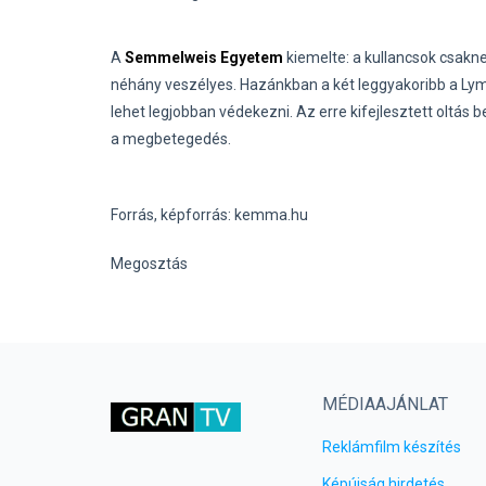
A
Semmelweis Egyetem
kiemelte: a kullancsok csak
néhány veszélyes. Hazánkban a két leggyakoribb a Lyme
lehet legjobban védekezni. Az erre kifejlesztett oltás 
a megbetegedés.
Forrás, képforrás: kemma.hu
Megosztás
MÉDIAAJÁNLAT
Reklámfilm készítés
Képújság hirdetés