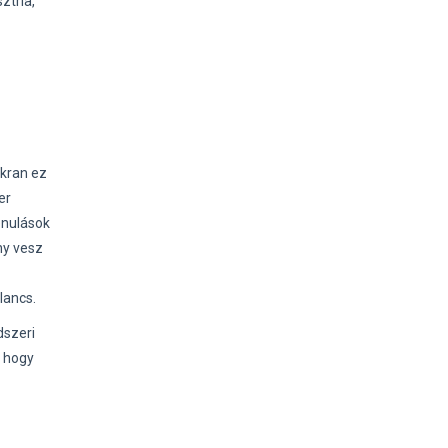
ztria,
akran ez
er
énulások
ny vesz
lancs.
dszeri
, hogy