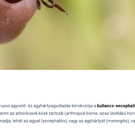
t vírusos agyvelő- és agyhártyagyulladás kórokozója a
kullancs-encephali
zerint az arbovírusok közé tartozik (arthropod-borne, azaz ízeltlábú ho
madja, tehát az agyat (encephalitis), vagy az agyhártyát (meningitis), v