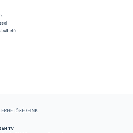
ak
ssel
zöbölhető
LÉRHETŐSÉGEINK
RAN TV