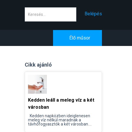
Keresés
Belépés
Élő műsor
Cikk ajánló
Kedden leáll a meleg víz a két
városban
Kedden napközben ideiglenesen
meleg víz nélkül maradnak a
távhőfogyasztók a két városban....