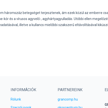
nem háromszáz betegséget terjesztenek, ám ezek közül az emberre cs
-kór és a vírusos agyvelő-, agyhártyagyulladás. Utóbbi ellen megelőzé
beadatásával, illetve a kullancs mielőbbi szakszerű eltávolításával kiküs
INFORMÁCIÓK
PARTNEREINK
E
Rólunk
grancomp.hu
G
Szerzői jogok
okoscentrum.hu