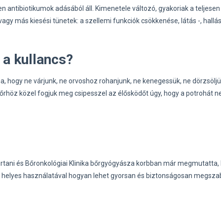
n antibiotikumok adásából áll. Kimenetele változó, gyakoriak a teljesen
agy más kiesési tünetek: a szellemi funkciók csökkenése, látás -, hall
 a kullancs?
a, hogy ne várjunk, ne orvoshoz rohanjunk, ne kenegessük, ne dörzsöljü
 bőrhöz közel fogjuk meg csipesszel az élősködőt úgy, hogy a potrohát n
rtani és Bőronkológiai Klinika bőrgyógyásza korbban már megmutatta,
ál helyes használatával hogyan lehet gyorsan és biztonságosan megsza