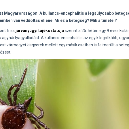
st Magyarországon. A kullancs-encephalitis a legsúlyosabb betegs
zemben van védőoltás ellene. Mi ez a betegség? Mik a tünetei?
nt friss
járványügyi tájékoztatója
szerint a 25. héten egy 9 éves kislá
és agyhártyagyulladást. A kullancs-encephalitis az egyik legritkább, ugy
 Pest vármegyei kisgyerek mellett egy másik esetben is felmerült a bete
tőzést.