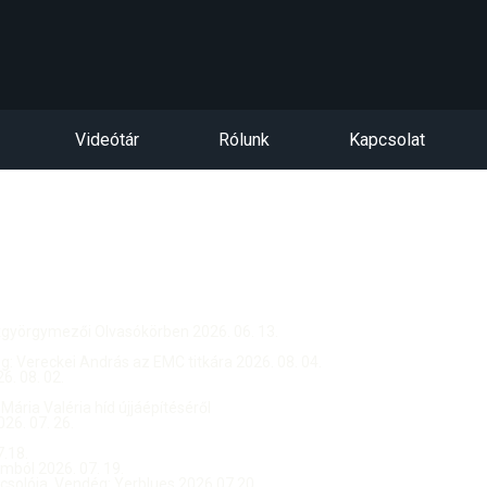
Videótár
Rólunk
Kapcsolat
ntgyörgymezői Olvasókörben 2026. 06. 13.
dég: Vereckei András az EMC titkára 2026. 08. 04.
. 08. 02.
 Mária Valéria híd újjáépítéséről
26. 07. 26.
.18.
ból 2026. 07. 19.
csolója, Vendég: Yerblues 2026.07.20.