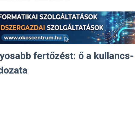
lyosabb fertőzést: ő a kullancs-
ldozata