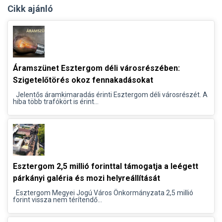
Cikk ajánló
Áramszünet Esztergom déli városrészében:
Szigetelőtörés okoz fennakadásokat
Jelentős áramkimaradás érinti Esztergom déli városrészét. A
hiba több trafókört is érint...
Esztergom 2,5 millió forinttal támogatja a leégett
párkányi galéria és mozi helyreállítását
Esztergom Megyei Jogú Város Önkormányzata 2,5 millió
forint vissza nem térítendő...