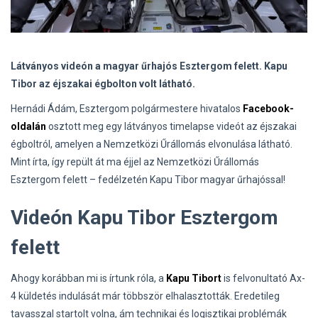
Látványos videón a magyar űrhajós Esztergom felett. Kapu
Tibor az éjszakai égbolton volt látható.
Hernádi Ádám, Esztergom polgármestere hivatalos
Facebook-
oldalán
osztott meg egy látványos timelapse videót az éjszakai
égboltról, amelyen a Nemzetközi Űrállomás elvonulása látható.
Mint írta, így repült át ma éjjel az Nemzetközi Űrállomás
Esztergom felett – fedélzetén Kapu Tibor magyar űrhajóssal!
Videón Kapu Tibor Esztergom
felett
Ahogy korábban mi is írtunk róla, a
Kapu Tibort
is felvonultató Ax-
4 küldetés indulását már többször elhalasztották. Eredetileg
tavasszal startolt volna, ám technikai és logisztikai problémák