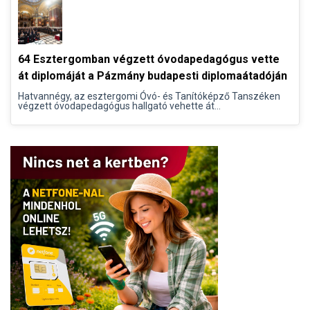
64 Esztergomban végzett óvodapedagógus vette
át diplomáját a Pázmány budapesti diplomaátadóján
Hatvannégy, az esztergomi Óvó- és Tanítóképző Tanszéken
végzett óvodapedagógus hallgató vehette át...