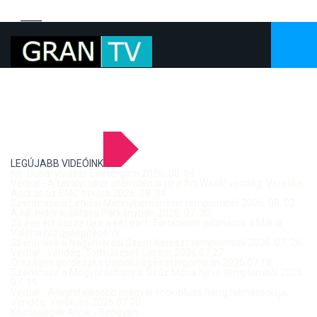
LEGÚJABB VIDEÓINK
Kis-Dunai vízállás Esztergom 2026. 08. 04.
Verbal - A tavalyi siker után idén is újra Art Week! vendég: Vereckei
András az EMC titkára 2026. 08. 04.
Szentmise a Letkési Mennybemenetel templomból 2026. 08. 02.
A 68. hídőr kiállítása Párkányban 2026. 07. 30.
25 éve ért össze újra a két part: Történelmi pillanatok a Mária
Valéria híd újjáépítéséről
Szentmise a Nagymarosi Szent Kereszt templomból 2026. 07. 26.
Verbal - vendég: Tóth József Citrom 2026.07.27.
Országos gördeszka bajnokság Esztergomban 2026.07.18.
Szentmise a Mogyorósbányai Szűz Mária Neve templomból 2026.
07. 19.
Verbal - A leghitelesebb magyar rock-blues hang tolmácsolója,
Vendég: Yerblues 2026.07.20.
Közösségek Arcai - Szőgyén