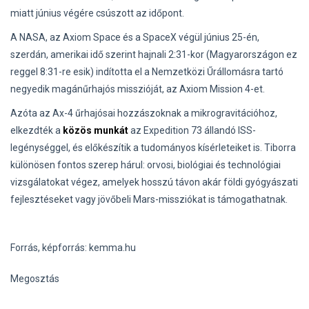
miatt június végére csúszott az időpont.
A NASA, az Axiom Space és a SpaceX végül június 25-én,
szerdán, amerikai idő szerint hajnali 2:31-kor (Magyarországon ez
reggel 8:31-re esik) indította el a Nemzetközi Űrállomásra tartó
negyedik magánűrhajós misszióját, az Axiom Mission 4-et.
Azóta az Ax-4 űrhajósai hozzászoknak a mikrogravitációhoz,
elkezdték a
közös munkát
az Expedition 73 állandó ISS-
legénységgel, és előkészítik a tudományos kísérleteiket is. Tiborra
különösen fontos szerep hárul: orvosi, biológiai és technológiai
vizsgálatokat végez, amelyek hosszú távon akár földi gyógyászati
fejlesztéseket vagy jövőbeli Mars-missziókat is támogathatnak.
Forrás, képforrás: kemma.hu
Megosztás