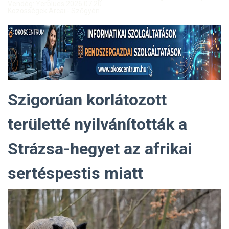
Vendég: Yerblues 2026.07.20.
Közösségek Arcai - Szőgyén
Szigorúan korlátozott
területté nyilvánították a
Strázsa-hegyet az afrikai
sertéspestis miatt