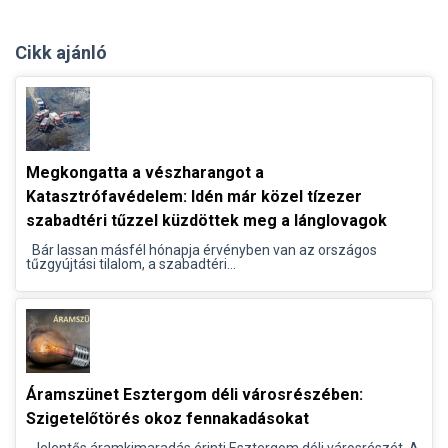
Cikk ajánló
Megkongatta a vészharangot a
Katasztrófavédelem: Idén már közel tízezer
szabadtéri tűzzel küzdöttek meg a lánglovagok
Bár lassan másfél hónapja érvényben van az országos
tűzgyújtási tilalom, a szabadtéri...
Áramszünet Esztergom déli városrészében:
Szigetelőtörés okoz fennakadásokat
Jelentős áramkimaradás érinti Esztergom déli városrészét. A