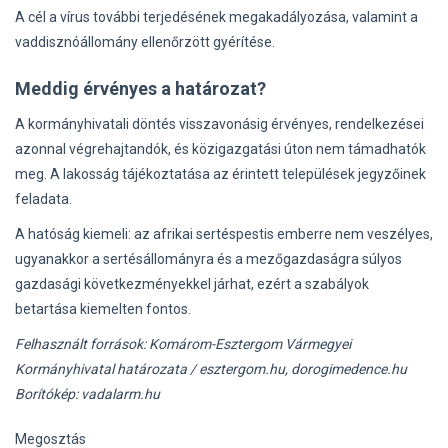
A cél a vírus további terjedésének megakadályozása, valamint a
vaddisznóállomány ellenőrzött gyérítése.
Meddig érvényes a határozat?
A kormányhivatali döntés visszavonásig érvényes, rendelkezései
azonnal végrehajtandók, és közigazgatási úton nem támadhatók
meg. A lakosság tájékoztatása az érintett települések jegyzőinek
feladata.
A hatóság kiemeli: az afrikai sertéspestis emberre nem veszélyes,
ugyanakkor a sertésállományra és a mezőgazdaságra súlyos
gazdasági következményekkel járhat, ezért a szabályok
betartása kiemelten fontos.
Felhasznált források: Komárom-Esztergom Vármegyei
Kormányhivatal határozata / esztergom.hu, dorogimedence.hu
Borítókép: vadalarm.hu
Megosztás