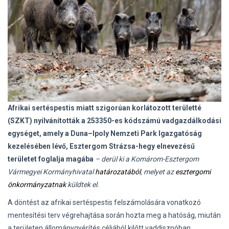
Afrikai sertéspestis miatt szigorúan korlátozott területté
(SZKT) nyilvánították a 253350-es kódszámú vadgazdálkodási
egységet, amely a Duna–Ipoly Nemzeti Park Igazgatóság
kezelésében lévő, Esztergom Strázsa-hegy elnevezésű
területet foglalja magába
– derül ki a Komárom-Esztergom
Vármegyei Kormányhivatal
határozatából
, melyet az
esztergomi
önkormányzatnak
küldtek el.
A döntést az afrikai sertéspestis felszámolására vonatkozó
mentesítési terv végrehajtása során hozta meg a hatóság, miután
a területen állománygyérítés céljából kilőtt vaddisznóban