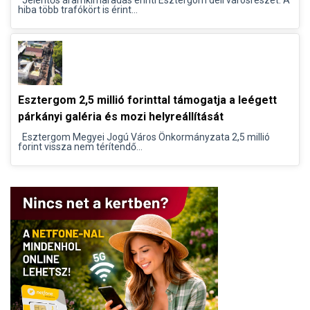
hiba több trafókört is érint...
Esztergom 2,5 millió forinttal támogatja a leégett
párkányi galéria és mozi helyreállítását
Esztergom Megyei Jogú Város Önkormányzata 2,5 millió
forint vissza nem térítendő...