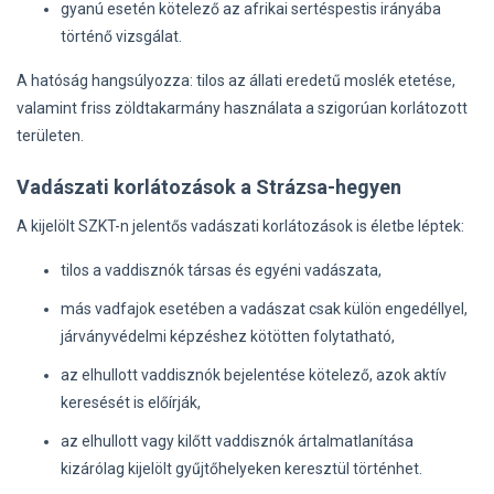
gyanú esetén kötelező az afrikai sertéspestis irányába
történő vizsgálat.
A hatóság hangsúlyozza: tilos az állati eredetű moslék etetése,
valamint friss zöldtakarmány használata a szigorúan korlátozott
területen.
Vadászati korlátozások a Strázsa-hegyen
A kijelölt SZKT-n jelentős vadászati korlátozások is életbe léptek:
tilos a vaddisznók társas és egyéni vadászata,
más vadfajok esetében a vadászat csak külön engedéllyel,
járványvédelmi képzéshez kötötten folytatható,
az elhullott vaddisznók bejelentése kötelező, azok aktív
keresését is előírják,
az elhullott vagy kilőtt vaddisznók ártalmatlanítása
kizárólag kijelölt gyűjtőhelyeken keresztül történhet.