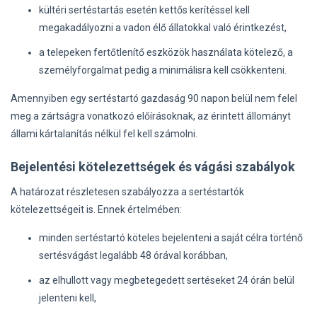
kültéri sertéstartás esetén kettős kerítéssel kell
megakadályozni a vadon élő állatokkal való érintkezést,
a telepeken fertőtlenítő eszközök használata kötelező, a
személyforgalmat pedig a minimálisra kell csökkenteni.
Amennyiben egy sertéstartó gazdaság 90 napon belül nem felel
meg a zártságra vonatkozó előírásoknak, az érintett állományt
állami kártalanítás nélkül fel kell számolni.
Bejelentési kötelezettségek és vágási szabályok
A határozat részletesen szabályozza a sertéstartók
kötelezettségeit is. Ennek értelmében:
minden sertéstartó köteles bejelenteni a saját célra történő
sertésvágást legalább 48 órával korábban,
az elhullott vagy megbetegedett sertéseket 24 órán belül
jelenteni kell,