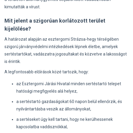
kimutatták a vírust.
Mit jelent a szigorúan korlátozott terület
kijelölése?
A határozat alapján az esztergomi Strázsa-hegy térségében
szigorú járványvédelmi intézkedések lépnek életbe, amelyek
sertéstartókat, vadászatra jogosultakat és közvetve a lakosságot
is érintik.
A legfontosabb előírások közé tartozik, hogy:
az Esztergomi Járási Hivatal minden sertéstartó telepet
hatósági megfigyelés alá helyez,
a sertéstartó gazdaságokat 60 napon belül ellenőrzik, és
nyilvántartásba veszik az állományokat,
a sertéseket úgy kell tartani, hogy ne kerülhessenek
kapcsolatba vaddisznókkal,