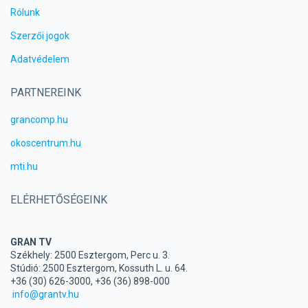
Rólunk
Szerzői jogok
Adatvédelem
PARTNEREINK
grancomp.hu
okoscentrum.hu
mti.hu
ELÉRHETŐSÉGEINK
GRAN TV
Székhely: 2500 Esztergom, Perc u. 3.
Stúdió: 2500 Esztergom, Kossuth L. u. 64.
+36 (30) 626-3000, +36 (36) 898-000
info@grantv.hu