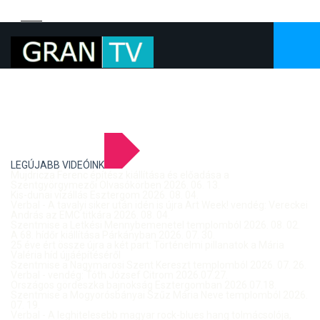
LEGÚJABB VIDEÓINK
Mujdricza Ferenc építész kiállítása és előadása a
Szentgyörgymezői Olvasókörben 2026. 06. 13.
Kis-dunai vízállás Esztergom 2026. 08. 04.
Verbal - A tavalyi siker után idén is újra Art Week! vendég: Vereckei
András az EMC titkára 2026. 08. 04.
Szentmise a Letkési Mennybemenetel templomból 2026. 08. 02.
A 68. hídőr kiállítása Párkányban 2026. 07. 30.
25 éve ért össze újra a két part: Történelmi pillanatok a Mária
Valéria híd újjáépítéséről
Szentmise a Nagymarosi Szent Kereszt templomból 2026. 07. 26.
Verbal - vendég: Tóth József Citrom 2026.07.27.
Országos gördeszka bajnokság Esztergomban 2026.07.18.
Szentmise a Mogyorósbányai Szűz Mária Neve templomból 2026.
07. 19.
Verbal - A leghitelesebb magyar rock-blues hang tolmácsolója,