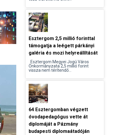
Esztergom 2,5 millió forinttal
támogatja a leégett párkányi
galéria és mozi helyreállítását
Esztergom Megyei Jogú Város
Önkormányzata 2,5 millió forint
vissza nem térítendő...
64 Esztergomban végzett
óvodapedagógus vette át
diplomáját a Pázmány
budapesti diplomaátadóján