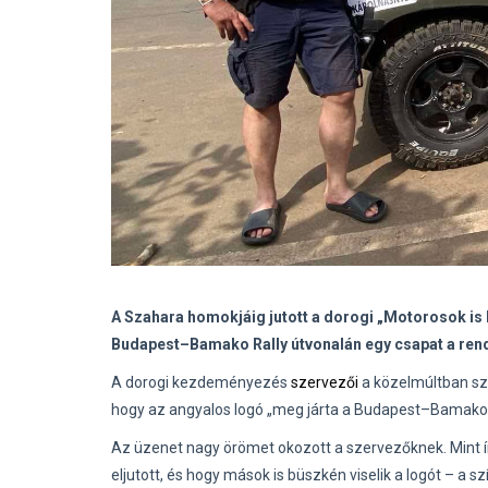
A Szahara homokjáig jutott a dorogi „Motorosok is 
Budapest–Bamako Rally útvonalán egy csapat a rende
A dorogi kezdeményezés
szervezői
a közelmúltban szá
hogy az angyalos logó „meg járta a Budapest–Bamako ú
Az üzenet nagy örömet okozott a szervezőknek. Mint ír
eljutott, és hogy mások is büszkén viselik a logót – a sz