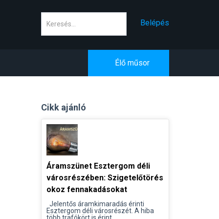
Keresés
Belépés
Élő műsor
Cikk ajánló
Áramszünet Esztergom déli
városrészében: Szigetelőtörés
okoz fennakadásokat
Jelentős áramkimaradás érinti
Esztergom déli városrészét. A hiba
több trafókört is érint...