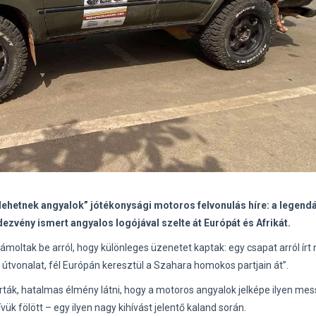
lehetnek angyalok” jótékonysági motoros felvonulás híre: a legend
zvény ismert angyalos logójával szelte át Európát és Afrikát.
moltak be arról, hogy különleges üzenetet kaptak: egy csapat arról írt 
tvonalat, fél Európán keresztül a Szahara homokos partjain át”.
ták, hatalmas élmény látni, hogy a motoros angyalok jelképe ilyen mess
ívük fölött – egy ilyen nagy kihívást jelentő kaland során.