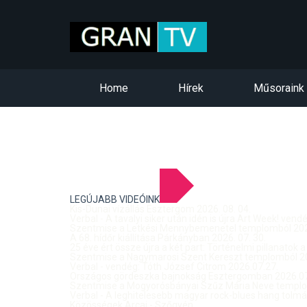
Home
Hírek
Műsoraink
LEGÚJABB VIDEÓINK
Kis-Dunai vízállás Esztergom 2026. 08. 04.
Verbal - A tavalyi siker után idén is újra Art Week! ven
Szentmise a Letkési Mennybemenetel templomból 2026
A 68. hídőr kiállítása Párkányban 2026. 07. 30.
25 éve ért össze újra a két part: Történelmi pillanatok a
Szentmise a Nagymarosi Szent Kereszt templomból 20
Verbal - vendég: Tóth József Citrom 2026.07.27.
Országos gördeszka bajnokság Esztergomban 2026.07
Szentmise a Mogyorósbányai Szűz Mária Neve templom
Verbal - A leghitelesebb magyar rock-blues hang tolmá
Közösségek Arcai - Szőgyén