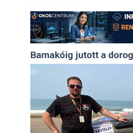
Közösségek Arcai - Muzsla
Bamakóig jutott a dorog