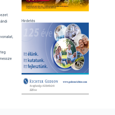
vezet.
Hirdetés
mándi
vonalat,
eteg
 messze