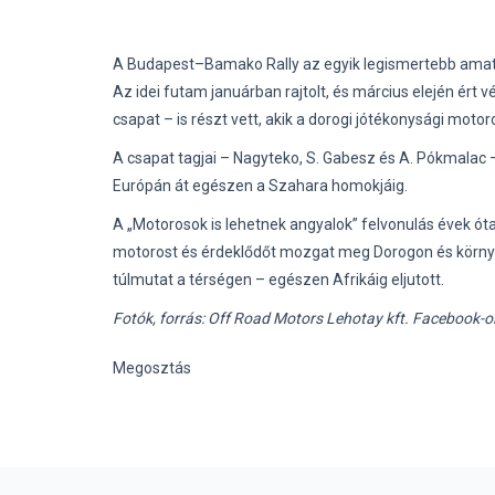
A Budapest–Bamako Rally az egyik legismertebb amatőr
Az idei futam januárban rajtolt, és március elején ér
csapat – is részt vett, akik a dorogi jótékonysági motoro
A csapat tagjai – Nagyteko, S. Gabesz és A. Pókmalac –
Európán át egészen a Szahara homokjáig.
A „Motorosok is lehetnek angyalok” felvonulás évek ó
motorost és érdeklődőt mozgat meg Dorogon és környé
túlmutat a térségen – egészen Afrikáig eljutott.
Fotók, forrás: Off Road Motors Lehotay kft. Facebook-
Megosztás