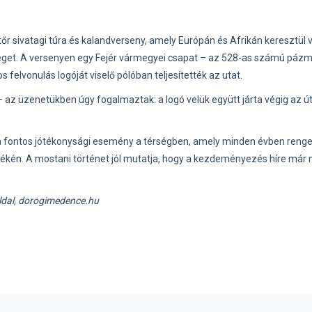
 sivatagi túra és kalandverseny, amely Európán és Afrikán keresztül 
t véget. A versenyen egy Fejér vármegyei csapat – az 528-as számú páz
s felvonulás logóját viselő pólóban teljesítették az utat.
 az üzenetükben úgy fogalmaztak: a logó velük együtt járta végig az út
ta fontos jótékonysági esemény a térségben, amely minden évben reng
kén. A mostani történet jól mutatja, hogy a kezdeményezés híre már
oldal, dorogimedence.hu