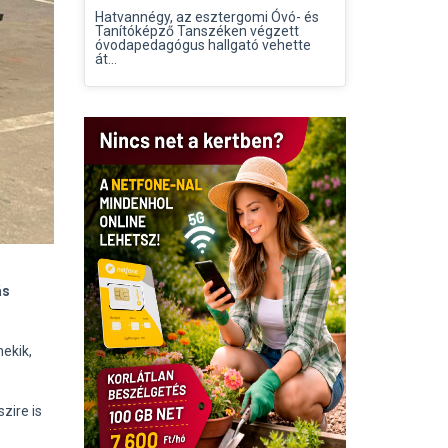
Hatvannégy, az esztergomi Óvó- és
Tanítóképző Tanszéken végzett
óvodapedagógus hallgató vehette
át...
ás
nekik,
zire is