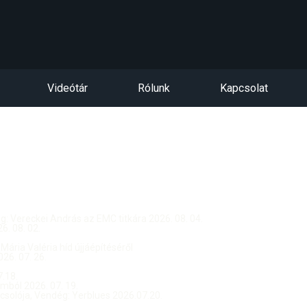
Videótár
Rólunk
Kapcsolat
dég: Vereckei András az EMC titkára 2026. 08. 04.
. 08. 02.
 Mária Valéria híd újjáépítéséről
26. 07. 26.
.18.
ból 2026. 07. 19.
csolója, Vendég: Yerblues 2026.07.20.