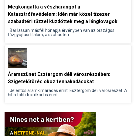
Megkongatta a vészharangot a
Katasztrófavédelem: Idén már közel tízezer
szabadtéri tűzzel küzdöttek meg a lánglovagok
Bár lassan másfél hónapja érvényben van az országos
tűzgyújtási tilalom, a szabadtéri...
Áramszünet Esztergom déli városrészében:
Szigetelőtörés okoz fennakadásokat
Jelentős áramkimaradás érinti Esztergom déli városrészét. A
hiba több trafókört is érint...