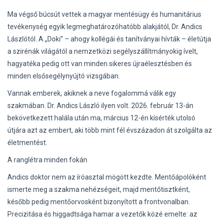
Ma végső búcsút vettek a magyar mentésügy és humanitárius
tevékenység egyik legmeghatározóhatóbb alakjától, Dr. Andics
Lászlótól. A „Doki” – ahogy kollégái és tanítványai hívták – életútja
a szirénák világától a nemzetközi segélyszállítmányokig ívelt,
hagyatéka pedig ott van minden sikeres újraélesztésben és
minden elsősegélynyújtó vizsgában.
Vannak emberek, akiknek a neve fogalommá válik egy
szakmában. Dr. Andics László ilyen volt. 2026. február 13-án
bekövetkezett halála után ma, március 12-én kísérték utolsó
útjára azt az embert, aki több mint fél évszázadon át szolgálta az
életmentést.
A ranglétra minden fokán
Andics doktor nem az íróasztal mögött kezdte. Mentőápolóként
ismerte meg a szakma nehézségeit, majd mentőtisztként,
később pedig mentőorvosként bizonyított a frontvonalban.
Precizitása és higgadtsága hamar a vezetők közé emelte: az