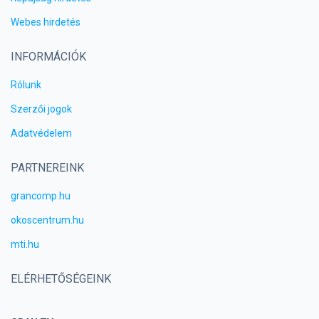
Webes hirdetés
INFORMÁCIÓK
Rólunk
Szerzői jogok
Adatvédelem
PARTNEREINK
grancomp.hu
okoscentrum.hu
mti.hu
ELÉRHETŐSÉGEINK