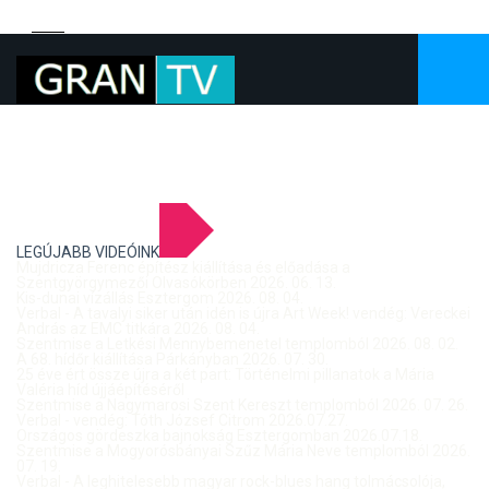
LEGÚJABB VIDEÓINK
Mujdricza Ferenc építész kiállítása és előadása a
Szentgyörgymezői Olvasókörben 2026. 06. 13.
Kis-dunai vízállás Esztergom 2026. 08. 04.
Verbal - A tavalyi siker után idén is újra Art Week! vendég: Vereckei
András az EMC titkára 2026. 08. 04.
Szentmise a Letkési Mennybemenetel templomból 2026. 08. 02.
A 68. hídőr kiállítása Párkányban 2026. 07. 30.
25 éve ért össze újra a két part: Történelmi pillanatok a Mária
Valéria híd újjáépítéséről
Szentmise a Nagymarosi Szent Kereszt templomból 2026. 07. 26.
Verbal - vendég: Tóth József Citrom 2026.07.27.
Országos gördeszka bajnokság Esztergomban 2026.07.18.
Szentmise a Mogyorósbányai Szűz Mária Neve templomból 2026.
07. 19.
Verbal - A leghitelesebb magyar rock-blues hang tolmácsolója,