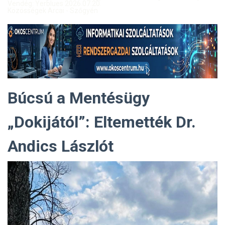
Vendég: Yerblues 2026.07.20.
Közösségek Arcai - Szőgyén
Búcsú a Mentésügy
„Dokijától”: Eltemették Dr.
Andics Lászlót