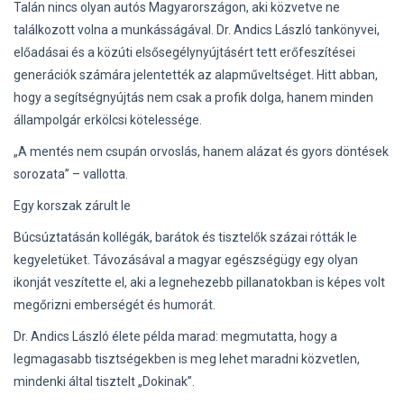
Talán nincs olyan autós Magyarországon, aki közvetve ne
találkozott volna a munkásságával. Dr. Andics László tankönyvei,
előadásai és a közúti elsősegélynyújtásért tett erőfeszítései
generációk számára jelentették az alapműveltséget. Hitt abban,
hogy a segítségnyújtás nem csak a profik dolga, hanem minden
állampolgár erkölcsi kötelessége.
„A mentés nem csupán orvoslás, hanem alázat és gyors döntések
sorozata” – vallotta.
Egy korszak zárult le
Búcsúztatásán kollégák, barátok és tisztelők százai rótták le
kegyeletüket. Távozásával a magyar egészségügy egy olyan
ikonját veszítette el, aki a legnehezebb pillanatokban is képes volt
megőrizni emberségét és humorát.
Dr. Andics László élete példa marad: megmutatta, hogy a
legmagasabb tisztségekben is meg lehet maradni közvetlen,
mindenki által tisztelt „Dokinak”.