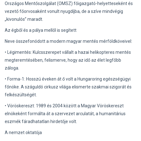
Országos Mentőszolgálat (OMSZ) főigazgató-helyetteseként és
vezető főorvosaként vonult nyugdíjba, de a szíve mindvégig
„kivonulós” maradt.
Az égből és a pálya mellől is segített
Neve összefonódott a modern magyar mentés mérföldköveivel:
• Légimentés: Kulcsszerepet vállalt a hazai helikopteres mentés
megteremtésében, felismerve, hogy az idő az élet legfőbb
záloga.
• Forma-1: Hosszú éveken át ő volt a Hungaroring egészségügyi
főnöke. A száguldó cirkusz világa elismerte szakmai szigorát és
felkészültségét.
• Vöröskereszt: 1989 és 2004 között a Magyar Vöröskereszt
elnökeként formálta át a szervezet arculatát, a humanitárius
eszmék fáradhatatlan hirdetője volt.
A nemzet oktatója