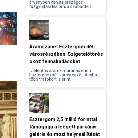
érvényben van az országos
tűzgyújtási tilalom, a szabadtéri...
Áramszünet Esztergom déli
városrészében: Szigetelőtörés
okoz fennakadásokat
Jelentős áramkimaradás érinti
Esztergom déli városrészét. A hiba
több trafókört is érint...
Esztergom 2,5 millió forinttal
támogatja a leégett párkányi
galéria és mozi helyreállítását