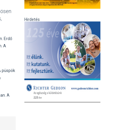
nösen
,
Hirdetés
n. Erdő
n. A
 A püspök
a
ban. A