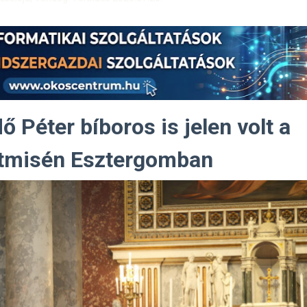
ő Péter bíboros is jelen volt a
tmisén Esztergomban