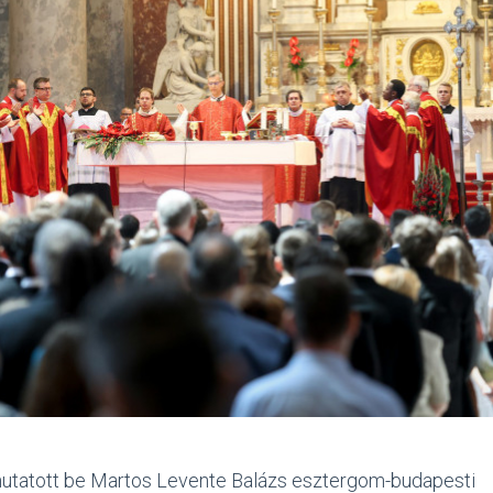
utatott be Martos Levente Balázs esztergom-budapesti