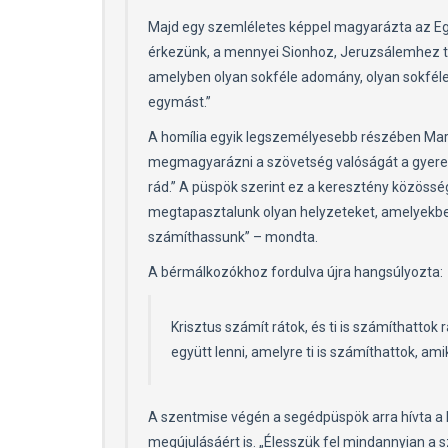
Majd egy szemléletes képpel magyarázta az Egyh
érkezünk, a mennyei Sionhoz, Jeruzsálemhez t
amelyben olyan sokféle adomány, olyan sokféle
egymást.”
A homília egyik legszemélyesebb részében Martos
megmagyarázni a szövetség valóságát a gyerekek
rád.” A püspök szerint ez a keresztény közöss
megtapasztalunk olyan helyzeteket, amelyekben
számíthassunk” – mondta.
A bérmálkozókhoz fordulva újra hangsúlyozta:
Krisztus számít rátok, és ti is számíthattok
együtt lenni, amelyre ti is számíthattok, amik
A szentmise végén a segédpüspök arra hívta a h
megújulásáért is. „Élesszük fel mindannyian a 