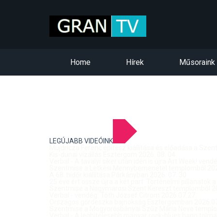
Home
Hírek
Műsoraink
LEGÚJABB VIDEÓINK
Mujdricza Ferenc építész kiállítása és előadása a Sze
Kis-dunai vízállás Esztergom 2026. 08. 04.
Verbal - A tavalyi siker után idén is újra Art Week! ven
Szentmise a Letkési Mennybemenetel templomból 2026
A 68. hídőr kiállítása Párkányban 2026. 07. 30.
25 éve ért össze újra a két part: Történelmi pillanatok a
Szentmise a Nagymarosi Szent Kereszt templomból 20
Verbal - vendég: Tóth József Citrom 2026.07.27.
Országos gördeszka bajnokság Esztergomban 2026.07
Szentmise a Mogyorósbányai Szűz Mária Neve templom
Verbal - A leghitelesebb magyar rock-blues hang tolmá