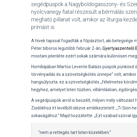
segédpüspök a Nagyboldogasszony- és Szen
nyolcvanegy fiatal részesült a bérmálás sze
megható pillanat volt, amikor az liturgia ke
prímást is.
A hívek tapssal fogadták a főpásztort, aki betegsége
Péter bíboros legutóbb február 2-án,
Gyertyaszentelő 
mostani jelenléte ezért sokak számára különösen megha
Homíliájában Martos Levente Balázs püspök pünkösd ósz
törvényadás és a szövetségkötés ünnepe” volt, amikor 
hangsúlyozta: ez a szövetségkötés „félelmetes körülmé
hegyhez, amelyet Isten tűzben, villámlásban, égdörgésb
A segédpüspök arról is beszélt, milyen mély változást 
Zsidókhoz írt levélből idézve emlékeztetett: „Ti Sion 
sokaságához.” Majd hozzátette: „Ezt szabad szóval íg
"nem a rettegés tart Isten közelében.”