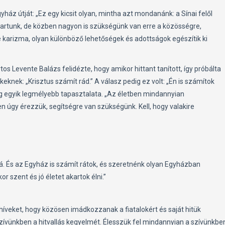
áz útját: „Ez egy kicsit olyan, mintha azt mondanánk: a Sínai felől
artunk, de közben nagyon is szükségünk van erre a közösségre,
 karizma, olyan különböző lehetőségek és adottságok egészítik ki
 Levente Balázs felidézte, hogy amikor hittant tanított, így próbálta
nek: „Krisztus számít rád.” A válasz pedig ez volt: „Én is számítok
ég egyik legmélyebb tapasztalata. „Az életben mindannyian
 úgy érezzük, segítségre van szükségünk. Kell, hogy valakire
 rá. És az Egyház is számít rátok, és szeretnénk olyan Egyházban
or szent és jó életet akartok élni.”
íveket, hogy közösen imádkozzanak a fiatalokért és saját hitük
szívünkben a hitvallás kegyelmét. Élesszük fel mindannyian a szívünkbe