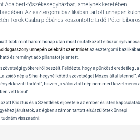
t Adalbert-főszékesegyházban, amelynek keretében
ntségében. Az esztergomi bazilikában tartott ünnepen külö
zdetén Török Csaba plébános köszöntötte Erdő Péter bíboros
 miatt több mint három hónap után most mutatkozott először nyilvánosa
Boldogasszony ünnepén celebrált szentmisét
az esztergomi bazilikába
tó és reményt adó pillanatot jelentett.
övetségi gyökereiről beszélt. Felidézte, hogy a pünkösd eredetileg „a
„a zsidó nép a Sínai-hegynél kötött szövetséget Mózes által Istennel”.
nyek között történt”, hiszen „a választott nép nem mert közel menni 
en vett körül”.
hozott Krisztus és a Szentlélek eljövetele az ember és Isten kapcsolatá
hegyéhez járultatok, az égben számon tartott elsőszülöttek ünnepi
y tudnám visszaadni: