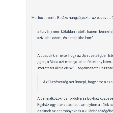
Martos Levente Balázs hangsúlyozta: az ószövetség
a törvény nem kőtáblán íratott, hanem bennetek
szívükbe adom, és elméjükbe írom”.
A püspök kiemelte, hogy az Újszövetségben Ist
„Igen, a Biblia azt mondja: Isten féltékeny Iste
szeretetét állítja elénk” – fogalmazott. Hozzáte
Az Újszövetség azt ünnepli, hogy erre a szer
A bérmálkozókhoz fordulva az Egyház közösségi
Egyház egy titokzatos test, amelyben a Lélek
ezeknek az adományoknak a különbözőségében é