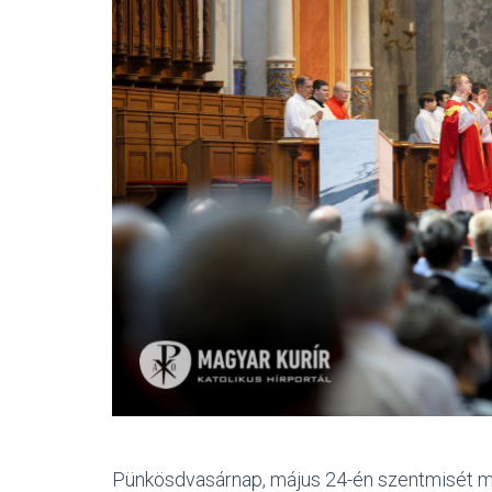
Pünkösdvasárnap, május 24-én szentmisét m