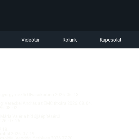
Videótár
Rólunk
Kapcsolat
ntgyörgymezői Olvasókörben 2026. 06. 13.
dég: Vereckei András az EMC titkára 2026. 08. 04.
. 08. 02.
 Mária Valéria híd újjáépítéséről
26. 07. 26.
.18.
ból 2026. 07. 19.
csolója, Vendég: Yerblues 2026.07.20.