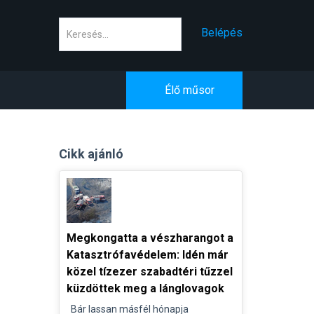
Keresés
Belépés
Élő műsor
Cikk ajánló
Megkongatta a vészharangot a
Katasztrófavédelem: Idén már
közel tízezer szabadtéri tűzzel
küzdöttek meg a lánglovagok
Bár lassan másfél hónapja