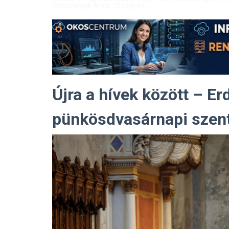
Közösségek Arcai - Szőgyén
Újra a hívek között – Erd
pünkösdvasárnapi szen