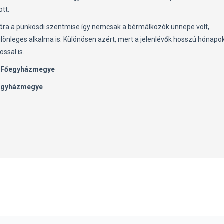
ott.
ára a pünkösdi szentmise így nemcsak a bérmálkozók ünnepe volt,
önleges alkalma is. Különösen azért, mert a jelenlévők hosszú hónapo
ssal is.
i Főegyházmegye
őegyházmegye