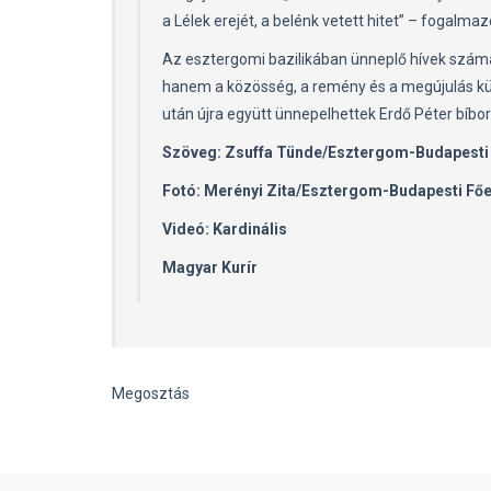
a Lélek erejét, a belénk vetett hitet” – fogalmaz
Az esztergomi bazilikában ünneplő hívek szám
hanem a közösség, a remény és a megújulás kül
után újra együtt ünnepelhettek Erdő Péter bíboro
Szöveg: Zsuffa Tünde/Esztergom-Budapest
Fotó: Merényi Zita/Esztergom-Budapesti F
Videó: Kardinális
Magyar Kurír
Megosztás