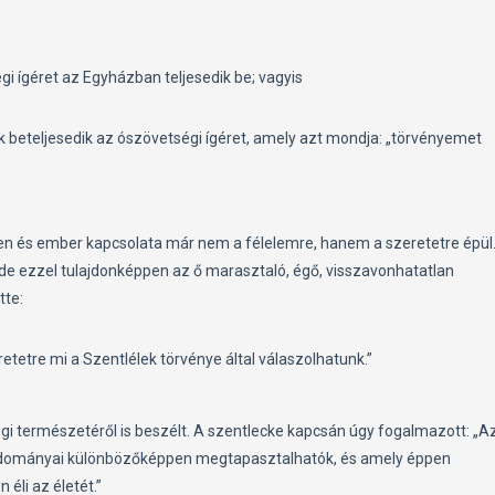
i ígéret az Egyházban teljesedik be; vagyis
 beteljesedik az ószövetségi ígéret, amely azt mondja: „törvényemet
en és ember kapcsolata már nem a félelemre, hanem a szeretetre épül
n, de ezzel tulajdonképpen az ő marasztaló, égő, visszavonhatatlan
tte:
etetre mi a Szentlélek törvénye által válaszolhatunk.”
 természetéről is beszélt. A szentlecke kapcsán úgy fogalmazott: „A
 adományai különbözőképpen megtapasztalhatók, és amely éppen
li az életét.”