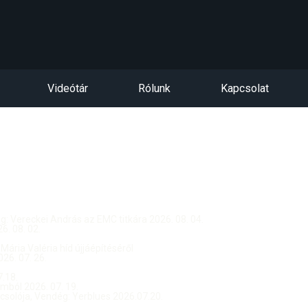
Videótár
Rólunk
Kapcsolat
dég: Vereckei András az EMC titkára 2026. 08. 04.
. 08. 02.
 Mária Valéria híd újjáépítéséről
26. 07. 26.
.18.
ból 2026. 07. 19.
csolója, Vendég: Yerblues 2026.07.20.