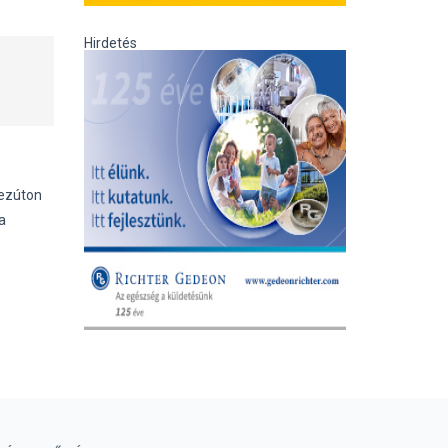
Hirdetés
 ezúton
a