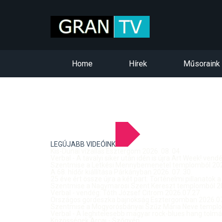
Home
Hírek
Műsoraink
LEGÚJABB VIDEÓINK
Kis-Dunai vízállás Esztergom 2026. 08. 04.
Verbal - A tavalyi siker után idén is újra Art Week! ven
Szentmise a Letkési Mennybemenetel templomból 2026
A 68. hídőr kiállítása Párkányban 2026. 07. 30.
25 éve ért össze újra a két part: Történelmi pillanatok a
Szentmise a Nagymarosi Szent Kereszt templomból 20
Verbal - vendég: Tóth József Citrom 2026.07.27.
Országos gördeszka bajnokság Esztergomban 2026.07
Szentmise a Mogyorósbányai Szűz Mária Neve templom
Verbal - A leghitelesebb magyar rock-blues hang tolmá
Közösségek Arcai - Szőgyén