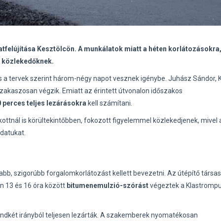
felújítása Kesztölcön. A munkálatok miatt a héten korlátozásokra
ra közlekedőknek.
 és a tervek szerint három-négy napot vesznek igénybe. Juhász Sándor, 
zakaszosan végzik. Emiatt az érintett útvonalon időszakos
 perces teljes lezárásokra
kell számítani.
ottnál is körültekintőbben, fokozott figyelemmel közlekedjenek, mivel 
datukat.
 újabb, szigorúbb forgalomkorlátozást kellett bevezetni. Az útépítő társa
n 13 és 16 óra között
bitumenemulzió-szórást
végeztek a Klastromp
mindkét irányból teljesen lezárták. A szakemberek nyomatékosan