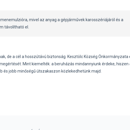
bitumenemulzióra, mivel az anyag a gépjárművek karosszériájáról és a
m távolítható el.
ak, de a cél a hosszútávú biztonság. Kesztölc Község Önkormányzata
s megértését. Mint kiemelték: a beruházás mindannyiunk érdeke, hiszen 
b és jobb minőségű útszakaszon közlekedhetünk majd.