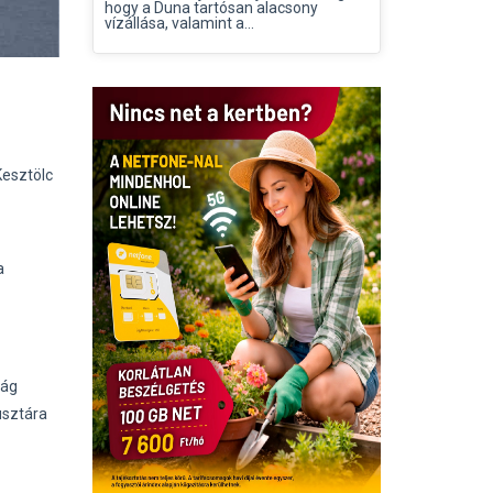
hogy a Duna tartósan alacsony
vízállása, valamint a...
,
Kesztölc
a
ság
usztára