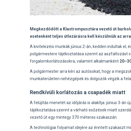
Megkezdődött a Klastrompusztára vezető út burkolat
esetenként teljes útlezárásra kell készülniük az ar
A kivitelezési munkák június 2-án, kedden indultak el,
polgármestere tájékoztatása szerint az aszfaltozást s
forgalomkorlátozásokra, valamint alkalmanként
20–30
A polgármester arra kéri az autósokat, hogy a megszok
munkaterületen nehézgépek és dolgozók végzik a fela
Rendkívüli korlátozás a csapadék miatt
A felújítás menetét az időjárás is alakítja: június 3-án
tájékoztatása szerint a várható esőzések miatt szerdá
vezető út egy mintegy 370 méteres szakaszán.
A technológiai folyamat idejére az érintett szakaszt 