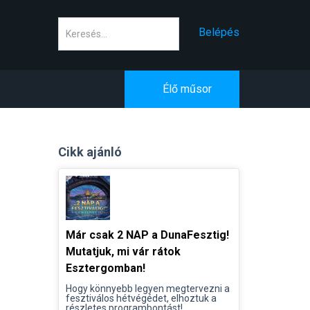
Keresés
Belépés
Élő műsor
Cikk ajánló
Már csak 2 NAP a DunaFesztig!
Mutatjuk, mi vár rátok
Esztergomban!
Hogy könnyebb legyen megtervezni a
fesztiválos hétvégédet, elhoztuk a
részletes programbontást!...