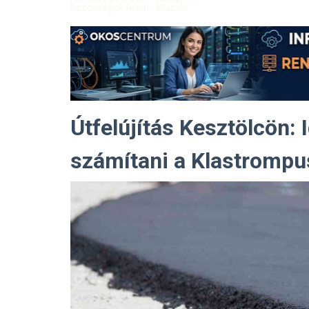
Közösségek Arcai - Muzsla
Útfelújítás Kesztölcön: 
számítani a Klastrompu