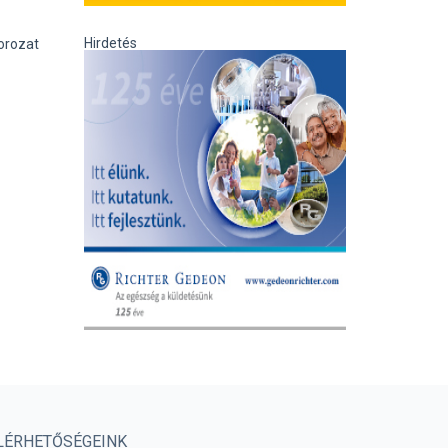
Hirdetés
orozat
LÉRHETŐSÉGEINK