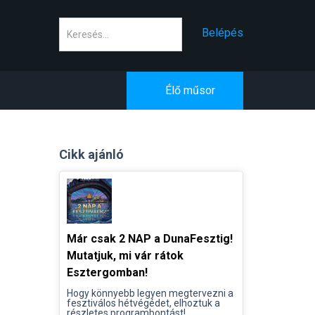
Keresés
Belépés
Élő műsor
Cikk ajánló
Már csak 2 NAP a DunaFesztig!
Mutatjuk, mi vár rátok
Esztergomban!
Hogy könnyebb legyen megtervezni a
fesztiválos hétvégédet, elhoztuk a
részletes programbontást!...