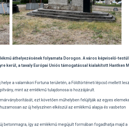
lékmű áthelyezésének folyamata Dorogon. A város képviselő-testü
lyre kerül, a tavaly Európai Uniós támogatással kialakított Hantken 
elye a valamikori Fortuna területén, a Földtörténeti lépcső mellett les
ítvány, mint az emlékmű tulajdonosa is hozzájárult.
 márványborítását, ezt követően műhelyben felújítják az egyes elemeke
árhuzamosan az új helyszínen elkészül az emlékmű alapja és vasbeton
az új betonmagra, így az emlékmű megújult formában fogadhatja majd a