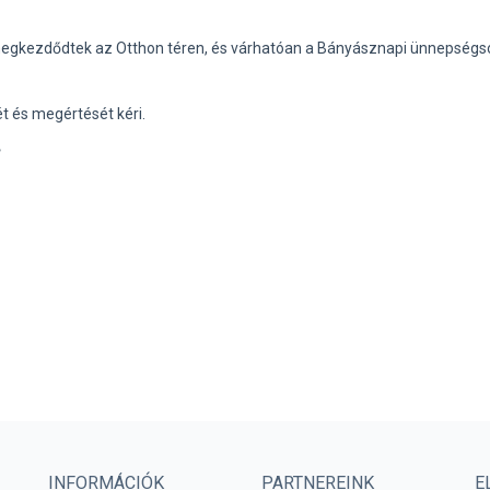
egkezdődtek az Otthon téren, és várhatóan a Bányásznapi ünnepségs
ét és megértését kéri.
INFORMÁCIÓK
PARTNEREINK
E