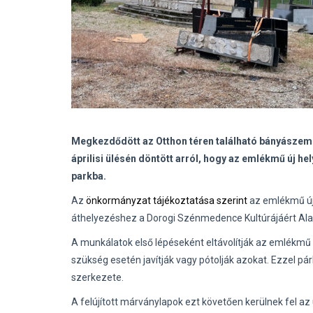
Megkezdődött az Otthon téren található bányászem
áprilisi ülésén döntött arról, hogy az emlékmű új he
parkba.
Az
önkormányzat tájékoztatása szerint
az emlékmű új h
áthelyezéshez a Dorogi Szénmedence Kultúrájáért Alap
A munkálatok első lépéseként eltávolítják az emlékmű
szükség esetén javítják vagy pótolják azokat. Ezzel p
szerkezete.
A felújított márványlapok ezt követően kerülnek fel 