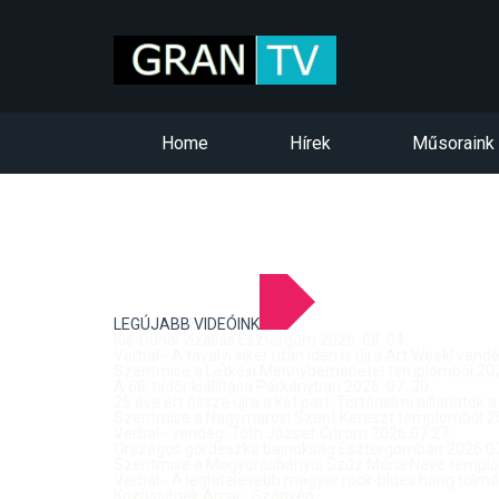
Home
Hírek
Műsoraink
LEGÚJABB VIDEÓINK
Kis-Dunai vízállás Esztergom 2026. 08. 04.
Verbal - A tavalyi siker után idén is újra Art Week! ven
Szentmise a Letkési Mennybemenetel templomból 2026
A 68. hídőr kiállítása Párkányban 2026. 07. 30.
25 éve ért össze újra a két part: Történelmi pillanatok a
Szentmise a Nagymarosi Szent Kereszt templomból 20
Verbal - vendég: Tóth József Citrom 2026.07.27.
Országos gördeszka bajnokság Esztergomban 2026.07
Szentmise a Mogyorósbányai Szűz Mária Neve templom
Verbal - A leghitelesebb magyar rock-blues hang tolmá
Közösségek Arcai - Szőgyén