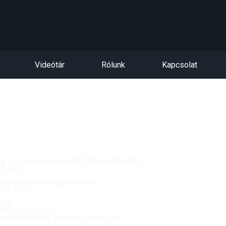
Videótár
Rólunk
Kapcsolat
dég: Vereckei András az EMC titkára 2026. 08. 04.
. 08. 02.
 Mária Valéria híd újjáépítéséről
26. 07. 26.
.18.
ból 2026. 07. 19.
csolója, Vendég: Yerblues 2026.07.20.