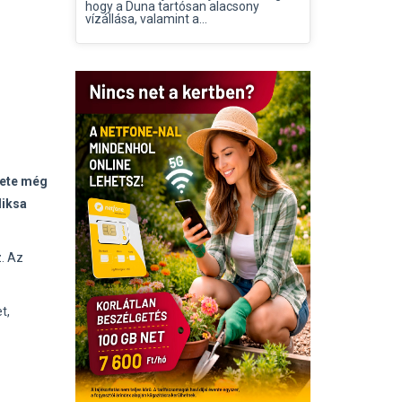
hogy a Duna tartósan alacsony
vízállása, valamint a...
lete még
Miksa
z. Az
t,