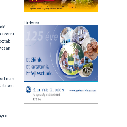
Hirdetés
alá
 szerint
oztak.
ntosan
iért nem
zért nem
yt a