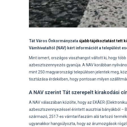
Tát Város Önkormányzata
újabb tájékoztatást tett 
Vámhivataltól (NAV) kért információt a települést e
Mint ismert, országos visszhangot váltott ki, hogy tö
azbesztszennyezés gyanúja. A NAV korábban nyilvánoss
mint 250 magyarországi településen jelentek meg, köztü
tisztázása érdekében, hogy pontosan milyen szállítmány
A NAV szerint Tát szerepelt kirakodási c
A NAV válaszában közölte, hogy az EKÁER (Elektroniku
azbesztszennyezéssel érintett ausztriai bányákból – B
származó, 2517-es vámtarifaszám alá tartozó termékek
ugyanakkor hangsúlyozta, hogy az árumozgások rögzíté