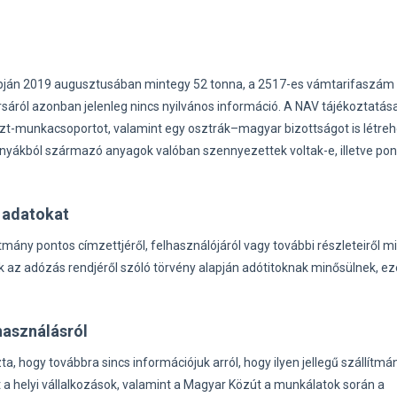
apján 2019 augusztusában mintegy 52 tonna, a 2517-es vámtarifaszám 
rsáról azonban jelenleg nincs nyilvános információ. A NAV tájékoztatása
zt-munkacsoportot, valamint egy osztrák–magyar bizottságot is létreh
bányákból származó anyagok valóban szennyezettek voltak-e, illetve po
 adatokat
ítmány pontos címzettjéről, felhasználójáról vagy további részleteiről m
k az adózás rendjéről szóló törvény alapján adótitoknak minősülnek, e
használásról
ogy továbbra sincs információjuk arról, hogy ilyen jellegű szállítmán
t a helyi vállalkozások, valamint a Magyar Közút a munkálatok során a