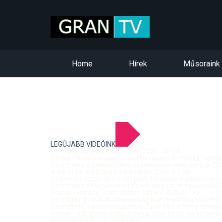
Home
Hírek
Műsoraink
LEGÚJABB VIDEÓINK
Kis-Dunai vízállás Esztergom 2026. 08. 04.
Verbal - A tavalyi siker után idén is újra Art Week! ven
Szentmise a Letkési Mennybemenetel templomból 2026
A 68. hídőr kiállítása Párkányban 2026. 07. 30.
25 éve ért össze újra a két part: Történelmi pillanatok a
Szentmise a Nagymarosi Szent Kereszt templomból 20
Verbal - vendég: Tóth József Citrom 2026.07.27.
Országos gördeszka bajnokság Esztergomban 2026.07
Szentmise a Mogyorósbányai Szűz Mária Neve templom
Verbal - A leghitelesebb magyar rock-blues hang tolmá
Közösségek Arcai - Szőgyén