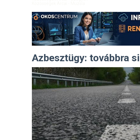
Közösségek Arcai - Muzsla
Azbesztügy: továbbra s