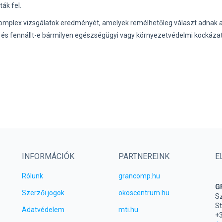
ák fel.
omplex vizsgálatok eredményét, amelyek remélhetőleg választ adnak a
, és fennállt-e bármilyen egészségügyi vagy környezetvédelmi kockázat
INFORMÁCIÓK
PARTNEREINK
E
Rólunk
grancomp.hu
G
Szerzői jogok
okoscentrum.hu
Sz
St
Adatvédelem
mti.hu
+3