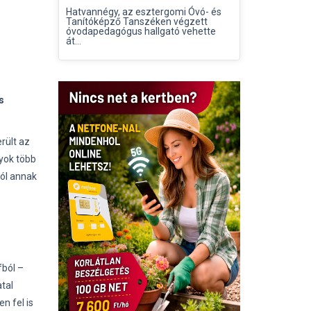
Hatvannégy, az esztergomi Óvó- és
Tanítóképző Tanszéken végzett
óvodapedagógus hallgató vehette
át...
s
rült az
yok több
tól annak
fból –
tal
n fel is