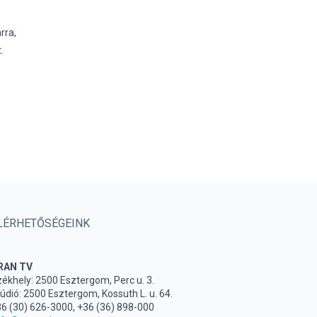
rra,
.
LÉRHETŐSÉGEINK
RAN TV
ékhely: 2500 Esztergom, Perc u. 3.
údió: 2500 Esztergom, Kossuth L. u. 64.
6 (30) 626-3000, +36 (36) 898-000