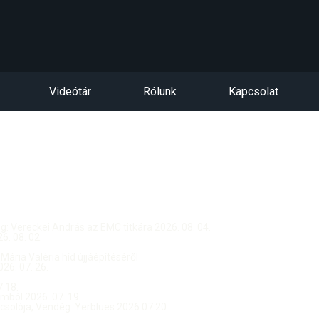
Videótár
Rólunk
Kapcsolat
dég: Vereckei András az EMC titkára 2026. 08. 04.
. 08. 02.
 Mária Valéria híd újjáépítéséről
26. 07. 26.
.18.
ból 2026. 07. 19.
csolója, Vendég: Yerblues 2026.07.20.