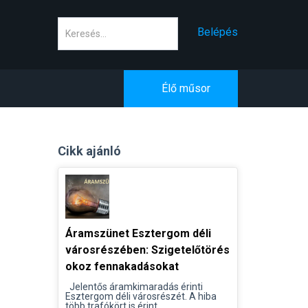
Keresés
Belépés
Élő műsor
Cikk ajánló
Áramszünet Esztergom déli
városrészében: Szigetelőtörés
okoz fennakadásokat
Jelentős áramkimaradás érinti
Esztergom déli városrészét. A hiba
több trafókört is érint...