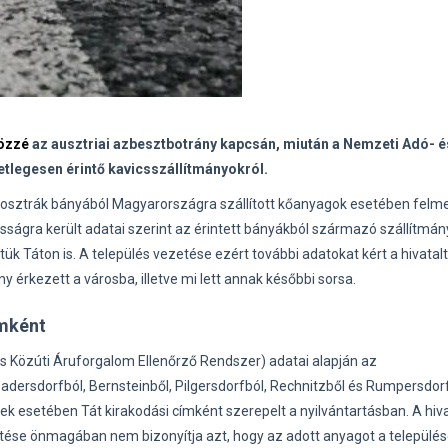
közzé
az ausztriai azbesztbotrány kapcsán, miután a Nemzeti Adó- é
setlegesen érintő kavicsszállítmányokról.
bb osztrák bányából Magyarországra szállított kőanyagok esetében felme
ágra került adatai szerint az érintett bányákból származó szállítmán
k Táton is. A település vezetése ezért további adatokat kért a hivatal
 érkezett a városba, illetve mi lett annak későbbi sorsa.
ímként
s Közúti Áruforgalom Ellenőrző Rendszer) adatai alapján az
adersdorfból, Bernsteinből, Pilgersdorfból, Rechnitzből és Rumpersdor
 esetében Tát kirakodási címként szerepelt a nyilvántartásban. A hiva
se önmagában nem bizonyítja azt, hogy az adott anyagot a települése