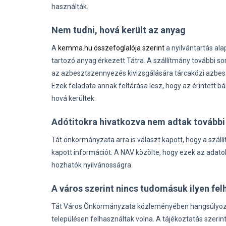
használták.
Nem tudni, hová került az anyag
A
kemma.hu összefoglalója szerint
a nyilvántartás al
tartozó anyag érkezett Tátra. A szállítmány további so
az azbesztszennyezés kivizsgálására tárcaközi azbes
Ezek feladata annak feltárása lesz, hogy az érintett 
hová kerültek.
Adótitokra hivatkozva nem adtak további
Tát önkormányzata arra is választ kapott, hogy a száll
kapott információt. A NAV közölte, hogy ezek az adato
hozhatók nyilvánosságra.
A város szerint nincs tudomásuk ilyen fel
Tát Város Önkormányzata közleményében hangsúlyozta, h
településen felhasználtak volna. A tájékoztatás szerin