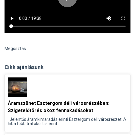
Megosztás
Cikk ajánlásunk
Áramszünet Esztergom déli városrészében:
Szigetelőtörés okoz fennakadásokat
Jelentős áramkimaradás érinti Esztergom déli városrészét. A
hiba több trafókört is érint...