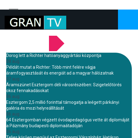
LEGFRISSEBB HÍREINK
Dorog lett a Richter hatóanyaggyártási központja
08 aug.
Példát mutat a Richter: Több mint felére vágja
áramfogyasztását és energiát ad a magyar hálózatnak
07 aug.
Áramszünet Esztergom déli városrészében: Szigetelőtörés
okoz fennakadásokat
06 aug.
Esztergom 2,5 millió forinttal támogatja a leégett párkányi
galéria és mozi helyreállítását
06 aug.
64 Esztergomban végzett óvodapedagógus vette át diplomáját
a Pázmány budapesti diplomaátadóján
06 aug.
Teljes körűen megújul az Esztergomi Várszínház: Határon