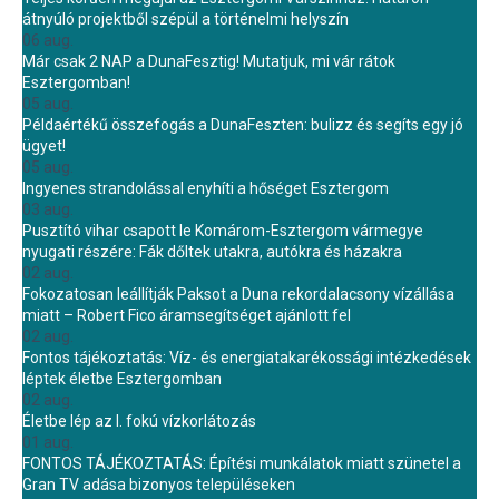
átnyúló projektből szépül a történelmi helyszín
06 aug.
Már csak 2 NAP a DunaFesztig! Mutatjuk, mi vár rátok
Esztergomban!
05 aug.
Példaértékű összefogás a DunaFeszten: bulizz és segíts egy jó
ügyet!
05 aug.
Ingyenes strandolással enyhíti a hőséget Esztergom
03 aug.
Pusztító vihar csapott le Komárom-Esztergom vármegye
nyugati részére: Fák dőltek utakra, autókra és házakra
02 aug.
Fokozatosan leállítják Paksot a Duna rekordalacsony vízállása
miatt – Robert Fico áramsegítséget ajánlott fel
02 aug.
Fontos tájékoztatás: Víz- és energiatakarékossági intézkedések
léptek életbe Esztergomban
02 aug.
Életbe lép az I. fokú vízkorlátozás
01 aug.
FONTOS TÁJÉKOZTATÁS: Építési munkálatok miatt szünetel a
Gran TV adása bizonyos településeken