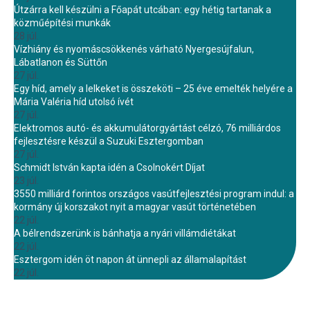
Útzárra kell készülni a Főapát utcában: egy hétig tartanak a
közműépítési munkák
28 júl.
Vízhiány és nyomáscsökkenés várható Nyergesújfalun,
Lábatlanon és Süttőn
27 júl.
Egy híd, amely a lelkeket is összeköti – 25 éve emelték helyére a
Mária Valéria híd utolsó ívét
27 júl.
Elektromos autó- és akkumulátorgyártást célzó, 76 milliárdos
fejlesztésre készül a Suzuki Esztergomban
27 júl.
Schmidt István kapta idén a Csolnokért Díjat
23 júl.
3550 milliárd forintos országos vasútfejlesztési program indul: a
kormány új korszakot nyit a magyar vasút történetében
22 júl.
A bélrendszerünk is bánhatja a nyári villámdiétákat
22 júl.
Esztergom idén öt napon át ünnepli az államalapítást
22 júl.