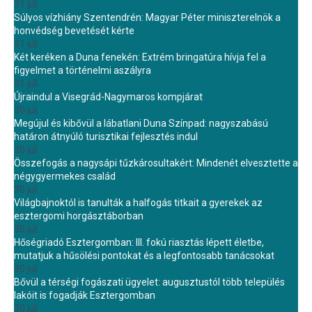
31 júl.
Súlyos vízhiány Szentendrén: Magyar Péter miniszterelnök a
honvédség bevetését kérte
31 júl.
Két keréken a Duna fenekén: Extrém bringatúra hívja fel a
figyelmet a történelmi aszályra
31 júl.
Újraindul a Visegrád-Nagymaros kompjárat
30 júl.
Megújul és kibővül a lábatlani Duna Színpad: nagyszabású
határon átnyúló turisztikai fejlesztés indul
30 júl.
Összefogás a nagysápi tűzkárosultakért: Mindenét elvesztette a
négygyermekes család
30 júl.
Világbajnoktól is tanulták a halfogás titkait a gyerekek az
esztergomi horgásztáborban
30 júl.
Hőségriadó Esztergomban: III. fokú riasztás lépett életbe,
mutatjuk a hűsölési pontokat és a legfontosabb tanácsokat
30 júl.
Bővül a térségi fogászati ügyelet: augusztustól több település
lakóit is fogadják Esztergomban
30 júl.