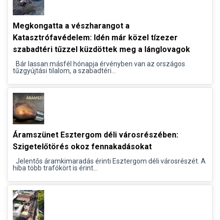
Megkongatta a vészharangot a
Katasztrófavédelem: Idén már közel tízezer
szabadtéri tűzzel küzdöttek meg a lánglovagok
Bár lassan másfél hónapja érvényben van az országos
tűzgyújtási tilalom, a szabadtéri...
Áramszünet Esztergom déli városrészében:
Szigetelőtörés okoz fennakadásokat
Jelentős áramkimaradás érinti Esztergom déli városrészét. A
hiba több trafókört is érint...