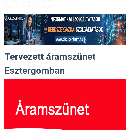
Vendég: Yerblues 2026.07.20.
Közösségek Arcai - Szőgyén
Tervezett áramszünet
Esztergomban