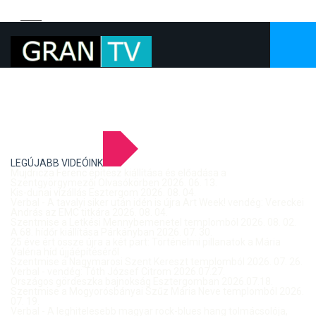
LEGÚJABB VIDEÓINK
Mujdricza Ferenc építész kiállítása és előadása a
Szentgyörgymezői Olvasókörben 2026. 06. 13.
Kis-dunai vízállás Esztergom 2026. 08. 04.
Verbal - A tavalyi siker után idén is újra Art Week! vendég: Vereckei
András az EMC titkára 2026. 08. 04.
Szentmise a Letkési Mennybemenetel templomból 2026. 08. 02.
A 68. hídőr kiállítása Párkányban 2026. 07. 30.
25 éve ért össze újra a két part: Történelmi pillanatok a Mária
Valéria híd újjáépítéséről
Szentmise a Nagymarosi Szent Kereszt templomból 2026. 07. 26.
Verbal - vendég: Tóth József Citrom 2026.07.27.
Országos gördeszka bajnokság Esztergomban 2026.07.18.
Szentmise a Mogyorósbányai Szűz Mária Neve templomból 2026.
07. 19.
Verbal - A leghitelesebb magyar rock-blues hang tolmácsolója,