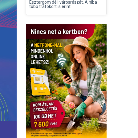
Esztergom déli városrészét. A hiba
több trafókört is érint...