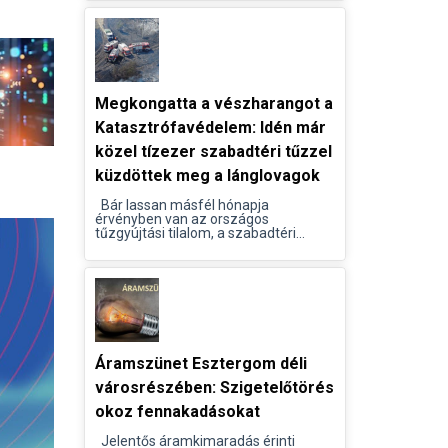
Megkongatta a vészharangot a
Katasztrófavédelem: Idén már
közel tízezer szabadtéri tűzzel
küzdöttek meg a lánglovagok
Bár lassan másfél hónapja
érvényben van az országos
tűzgyújtási tilalom, a szabadtéri...
Áramszünet Esztergom déli
városrészében: Szigetelőtörés
okoz fennakadásokat
Jelentős áramkimaradás érinti