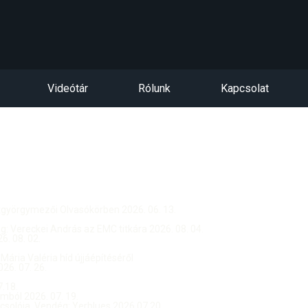
Videótár
Rólunk
Kapcsolat
ntgyörgymezői Olvasókörben 2026. 06. 13.
dég: Vereckei András az EMC titkára 2026. 08. 04.
. 08. 02.
 Mária Valéria híd újjáépítéséről
26. 07. 26.
.18.
ból 2026. 07. 19.
csolója, Vendég: Yerblues 2026.07.20.