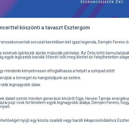
oncerttel köszönti a tavaszt Esztergom
erencsekoncertek sorozat keretében két igazi legenda, Demjén Ferenc é
 estének ígérkezik április második péntekje. Az Ötös lottó bemutatás
gyik legszebb barokk főterét tölti meg élettel és felejthetetlen sláge
gy mindenki kényelmesen elfoglalhassa a helyét a színpad előtt:
kerüljük a tömeget és hangolódjunk az estére.
endák legnagyobb dalai.
ek dalait szinte minden generáció kívülről fújja. Hevesi Tamás energiku
azai pop-rock történelem egyik legnagyobb alakja, Demjén Ferenc, hogy
nyeit.
 lehetőséget nyújt egy közös családi vagy baráti kikapcsolódáshoz Eszt