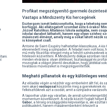
Profikat megszégyenítő gyermeki őszintesé
Vastaps a Mindszenty Kis hercegének
Esztergom ismét bebizonyította, hogy a tehetség ne
korfüggő. Aki ellátogatott szombat este 6 órakor Mi
A
József Katolikus Általános Iskola aulájába, nem csup
iskolai darabot láthatott, hanem egy olyan szívhez sz
művészeti élményt, amely még a sokat látott nézők 
is könnyeket csalt.
Antoine de Saint-Exupéry halhatatlan klasszikusa,
A kis 
elevenedett meg a színpadon. A feladat nem volt kicsi, 
mű mély filozófiai rétegeit még a felnőtt színészeknek is
hitelesen közvetíteni. A Mindszenty diákjai azonban rác
tani.
minden elvárásra: olyan átéléssel, tisztasággal és profi
l
mozogtak a világot jelentő deszkákon, hogy játékkal sok
hivatásos művészeket is megszégyenítették.
Megható pillanatok és egy különleges ven
Az előadás végén a nézőtér egy emberként állt fel, és s
nem akaró
vastapssal
köszönte meg a gyerekeknek és
felkészítőiknek azt a csodát, amit a színpadra varázsolt
A tapsvihar után egy váratlan, de annál szívmelengetőb
momentum következett. A nézők között foglalt helyet
E
Gábor
, a térség országgyűlési képviselője is, aki ezútta
politikusként, hanem magánemberként érkezett a