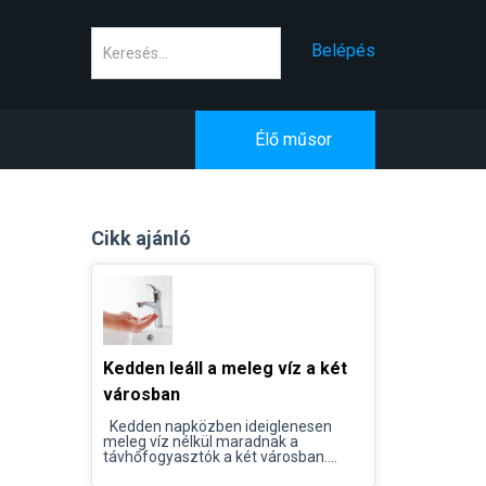
Keresés
Belépés
Élő műsor
Cikk ajánló
Kedden leáll a meleg víz a két
városban
Kedden napközben ideiglenesen
meleg víz nélkül maradnak a
távhőfogyasztók a két városban....