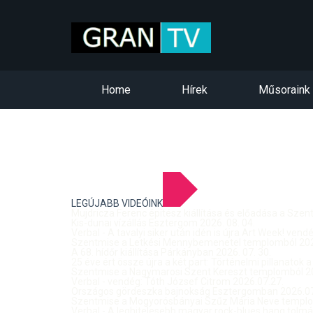
Home
Hírek
Műsoraink
LEGÚJABB VIDEÓINK
Mujdricza Ferenc építész kiállítása és előadása a Sze
Kis-dunai vízállás Esztergom 2026. 08. 04.
Verbal - A tavalyi siker után idén is újra Art Week! ven
Szentmise a Letkési Mennybemenetel templomból 2026
A 68. hídőr kiállítása Párkányban 2026. 07. 30.
25 éve ért össze újra a két part: Történelmi pillanatok a
Szentmise a Nagymarosi Szent Kereszt templomból 20
Verbal - vendég: Tóth József Citrom 2026.07.27.
Országos gördeszka bajnokság Esztergomban 2026.07
Szentmise a Mogyorósbányai Szűz Mária Neve templom
Verbal - A leghitelesebb magyar rock-blues hang tolmá