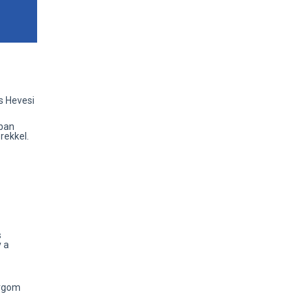
s Hevesi
ában
rekkel.
s
 a
ergom