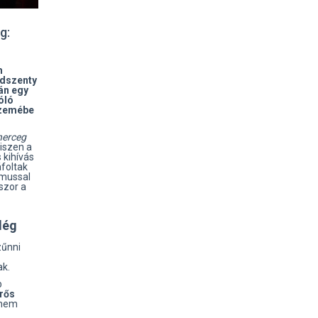
g:
m
ndszenty
án egy
óló
szemébe
herceg
hiszen a
 kihívás
áfoltak
zmussal
szor a
dég
zűnni
ak.
b
rős
l nem