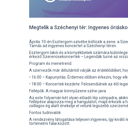
Megtelik a Széchenyi tér: Ingyenes óriásk
Április 10-én Esztergom szívébe költözik a zene: a Sz
Tamás ad ingyenes koncertet a Széchenyi téren.
Esztergom lakói és a környékbeliek számára különleges
érkező Szerencsekoncertek – Legendák turné az ország e
Program és menetrend
A szervezők már délutántól várják az érdeklődőket, ho
• 16:00 – Kapunyitás: Érdemes időben érkezni, hogy el
• 18:00 – Koncertek kezdete: Felcsendülnek az élő leg
Fellépők: A magyar könnyűzene színe-java
Az este folyamán két olyan előadó lép színpadra, akikn
fellépése alapozza meg a hangulatot, majd érkezik a h
csillagos ég alatt énekelje el velünk legszebb szerzemé
Fontos tudnivalók
A rendezvény látogatása teljesen ingyenes, így kiváló
történelmi falai között.