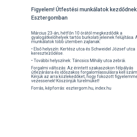
Figyelem! Útfestési munkálatok kezdődnek
Esztergomban
Március 23-án, hétfőn 10 órától megkezdődik a
gyalogátkelőhelyek tartós burkolati jeleinek felújítása. 
munkálatok több ütemben zajlanak:
• Első helyszín: Kertész utca és Schweidel József utca
kereszteződése.
• További helyszínek: Táncsics Mihály utca zebrái.
Forgalmi változás: Az érintett szakaszokon félpályás
útlezárásra és időszakos forgalomlassulásra kell számí
Kérjük az arra közlekedőket, hogy fokozott figyelemme
vezessenek! Köszönjük türelmüket!
Forrás, képforrás: esztergom.hu, index.hu