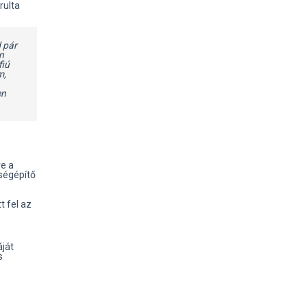
rulta
d pár
n
fiú
m,
en
ve a
sségépítő
 fel az
ját
s