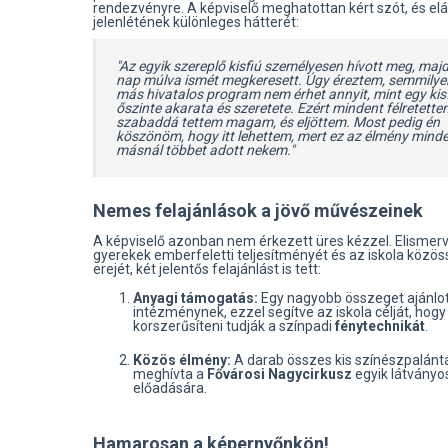
rendezvényre. A képviselő meghatottan kért szót, és elá
jelenlétének különleges hátterét:
"Az egyik szereplő kisfiú személyesen hívott meg, maj
nap múlva ismét megkeresett. Úgy éreztem, semmilye
más hivatalos program nem érhet annyit, mint egy kis
őszinte akarata és szeretete. Ezért mindent félretette
szabaddá tettem magam, és eljöttem. Most pedig én
köszönöm, hogy itt lehettem, mert ez az élmény mind
másnál többet adott nekem."
Nemes felajánlások a jövő művészeinek
A képviselő azonban nem érkezett üres kézzel. Elismer
gyerekek emberfeletti teljesítményét és az iskola közö
erejét, két jelentős felajánlást is tett:
Anyagi támogatás:
Egy nagyobb összeget ajánlott
intézménynek, ezzel segítve az iskola célját, hogy
korszerűsíteni tudják a színpadi
fénytechnikát
.
Közös élmény:
A darab összes kis színészpalántá
meghívta a
Fővárosi Nagycirkusz
egyik látványo
előadására.
Hamarosan a képernyőnkön!