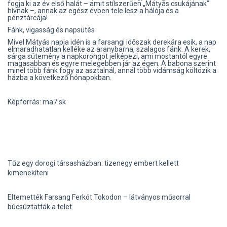
fogja ki az év első halát – amit stílszerűen „Mátyás csukájának”
hívnak –, annak az egész évben tele lesz a hálója és a
pénztárcája!
Fánk, vigasság és napsütés
Mivel Mátyás napja idén is a farsangi időszak derekára esik, a nap
elmaradhatatlan kelléke az aranybarna, szalagos fánk. A kerek,
sárga sütemény a napkorongot jelképezi, ami mostantól egyre
magasabban és egyre melegebben jár az égen. A babona szerint
minél több fánk fogy az asztalnál, annál több vidámság költözik a
házba a következő hónapokban.
Képforrás: ma7.sk
Tűz egy dorogi társasházban: tizenegy embert kellett
kimenekíteni
Eltemették Farsang Ferkót Tokodon – látványos műsorral
búcsúztatták a telet