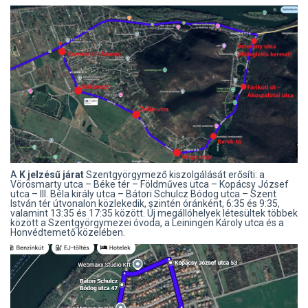
A
K jelzésű járat
Szentgyörgymező kiszolgálását erősíti: a
Vörösmarty utca – Béke tér – Földműves utca – Kopácsy József
utca – III. Béla király utca – Bátori Schulcz Bódog utca – Szent
István tér útvonalon közlekedik, szintén óránként, 6:35 és 9:35,
valamint 13:35 és 17:35 között. Új megállóhelyek létesültek többek
között a Szentgyörgymezei óvoda, a Leiningen Károly utca és a
Honvédtemető közelében.