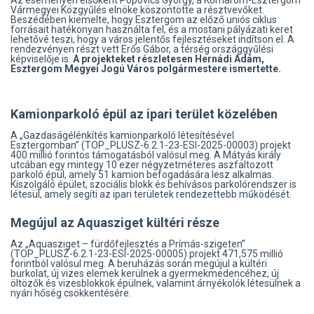
Az eseményen elsőként Popovics György, a Komárom-Esztergom
Vármegyei Közgyűlés elnöke köszöntötte a résztvevőket.
Beszédében kiemelte, hogy Esztergom az előző uniós ciklus
forrásait hatékonyan használta fel, és a mostani pályázati keret
lehetővé teszi, hogy a város jelentős fejlesztéseket indítson el. A
rendezvényen részt vett Erős Gábor, a térség országgyűlési
képviselője is.
A projekteket részletesen Hernádi Ádám,
Esztergom Megyei Jogú Város polgármestere ismertette.
Kamionparkoló épül az ipari terület közelében
A „Gazdaságélénkítés kamionparkoló létesítésével
Esztergomban” (TOP_PLUSZ-6.2.1-23-ESI-2025-00003) projekt
400 millió forintos támogatásból valósul meg. A Mátyás király
utcában egy mintegy 10 ezer négyzetméteres aszfaltozott
parkoló épül, amely 51 kamion befogadására lesz alkalmas.
Kiszolgáló épület, szociális blokk és behívásos parkolórendszer is
létesül, amely segíti az ipari területek rendezettebb működését.
Megújul az Aquasziget kültéri része
Az „Aquasziget – fürdőfejlesztés a Prímás-szigeten”
(TOP_PLUSZ-6.2.1-23-ESI-2025-00005) projekt 471,575 millió
forintból valósul meg. A beruházás során megújul a kültéri
burkolat, új vizes elemek kerülnek a gyermekmedencéhez, új
öltözők és vizesblokkok épülnek, valamint árnyékolók létesülnek a
nyári hőség csökkentésére.