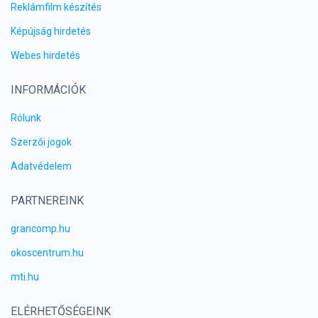
Reklámfilm készítés
Képújság hirdetés
Webes hirdetés
INFORMÁCIÓK
Rólunk
Szerzői jogok
Adatvédelem
PARTNEREINK
grancomp.hu
okoscentrum.hu
mti.hu
ELÉRHETŐSÉGEINK