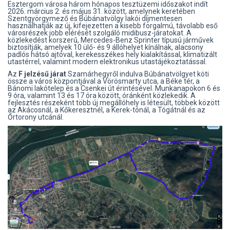
Esztergom városa három hónapos tesztüzemi időszakot indít
2026. március 2. és május 31. között, amelynek keretében
Szentgyörgymező és Búbánatvölgy lakói díjmentesen
használhatják az új, kifejezetten a kisebb forgalmú, távolabb eső
városrészek jobb elérését szolgáló midibusz-járatokat. A
közlekedést korszerű, Mercedes-Benz Sprinter típusú járművek
biztosítják, amelyek 10 ülő- és 9 állóhelyet kínálnak, alacsony
padlós hátsó ajtóval, kerekesszékes hely kialakítással, klimatizált
utastérrel, valamint modern elektronikus utastájékoztatással.
Az
F jelzésű járat
Szamárhegyről indulva Búbánatvölgyet köti
össze a város központjával a Vörösmarty utca, a Béke tér, a
Bánomi lakótelep és a Csenkei út érintésével. Munkanapokon 6 és
9 óra, valamint 13 és 17 óra között, óránként közlekedik. A
fejlesztés részeként több új megállóhely is létesült, többek között
az Akácosnál, a Kőkeresztnél, a Kerek-tónál, a Tógátnál és az
Őrtorony utcánál.