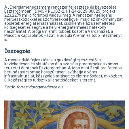
A „Energiamenedzsment rendszer fejlesztése és bevezetése
Esztergomban” (DIMOP PLUSZ-2.1.1-24-2025-00025) projekt
223,2279 millió forintból valósul meg. A rendszer intelligens
mérőeszközökkel és szoftverekkel figyeli majd az önkormányzati
épületek energiafelhasználását, csökkentve az üzemeltetési
költségeket és segítve a helyi energiatermelés hatékony
használatát. A program érinti többek között a Városházát, a
Piacot, a Kapcsolatok Házát, a Suzuki Arénát és több intézményt
is.
Összegzés
A most induló fejlesztések a gazdaságfejlesztéstől a
közlekedésen és oktatáson át a szociális programokig számos
területet érintenek Esztergomban. A több mint 3 milliárd forintos
beruházási csomag hosszú távon javíthatja a város
infrastruktúráját, közszolgáltatásait és életminőségét, miközben
új közösségi és turisztikai lehetőségeket is teremt.
Fotók, forrás: dorogimedence.hu