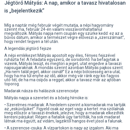
Jégtörő Mátyás: A nap, amikor a tavasz hivatalosan
is „bejelentkezik”
Míg a naptár még február végét mutatja, a népi hagyomány
szerint ma, február 24-én valami visszavonhatatlanul
megváltozik. Mátyás napja nem csupán egy szürke kedd: ez az a
bűvös dátum, amikor a természet végre előveszi a „szerszámait”,
hogy rendet tegyen a tél után.
A legendás jégtörő fejsze
A népi emlékezet Mátyás apostolt egy éles, fényes fejszével
ruházta fel. A feladata egyszerű, de sorsdöntő: ha befagytak a
vizeink, Mátyás lesújt, és megtöri a jeget, utat engedve a tavaszi
napsugaraknak. A mondás szerint azonban Mátyás pajkos szent:
„Ha nem talál jeget, akkor csinál!” Ez a népi bölcsesség arra utal,
hogy ha ma túl enyhe az idő, akkor még vár ránk egy kis fagyos
utó-tél, de ha ma csípős a reggel, akkor a tavasz már az ajtóban
toporog.
Madarak násza és halászok szerencséje
Mátyás napja a szeretet és a bőség hírnöke is:
• Szerelmes madarak: A hiedelem szerint a kismadarak ma tartják
az „esküvőjüket”. Figyeld csak az eget vagy a kertet: ma szólalnak
meg először a tavaszi énekek, jelezve, hogy a madarak elkezdték
keresni párjukat. Régen a fiatalok úgy tartották, ha sok madarat
látnak ma együtt, az vidám, lagziktól hangos évet jósol a falunak.
• A szerencse-csuka: A vízpartokon is nagy az izgalom. Aki ma