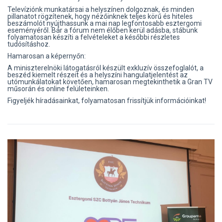
Televíziónk munkatársai a helyszínen dolgoznak, és minden
pillanatot rögzítenek, hogy nézőinknek teljes körű és hiteles
beszámolót nyújthassunk a mai nap legfontosabb esztergomi
eseményéről. Bár a fórum nem élőben kerül adásba, stábunk
folyamatosan készíti a felvételeket a későbbi részletes
tudósításhoz.
Hamarosan a képernyőn:
A miniszterelnöki látogatásról készült exkluzív összefoglalót, a
beszéd kiemelt részeit és a helyszíni hangulatjelentést az
utómunkálatokat követően, hamarosan megtekinthetik a Gran TV
műsorán és online felületeinken.
Figyeljék híradásainkat, folyamatosan frissítjük információinkat!