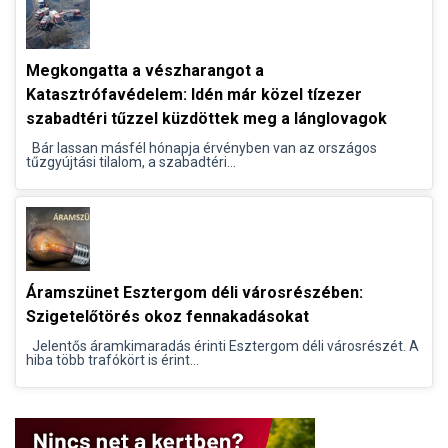
Megkongatta a vészharangot a
Katasztrófavédelem: Idén már közel tízezer
szabadtéri tűzzel küzdöttek meg a lánglovagok
Bár lassan másfél hónapja érvényben van az országos
tűzgyújtási tilalom, a szabadtéri...
Áramszünet Esztergom déli városrészében:
Szigetelőtörés okoz fennakadásokat
Jelentős áramkimaradás érinti Esztergom déli városrészét. A
hiba több trafókört is érint...