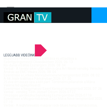
LEGÚJABB VIDEÓINK
Mujdricza Ferenc építész kiállítása és előadása a
Szentgyörgymezői Olvasókörben 2026. 06. 13.
Kis-dunai vízállás Esztergom 2026. 08. 04.
Verbal - A tavalyi siker után idén is újra Art Week! vendég: Vereckei
András az EMC titkára 2026. 08. 04.
Szentmise a Letkési Mennybemenetel templomból 2026. 08. 02.
A 68. hídőr kiállítása Párkányban 2026. 07. 30.
25 éve ért össze újra a két part: Történelmi pillanatok a Mária
Valéria híd újjáépítéséről
Szentmise a Nagymarosi Szent Kereszt templomból 2026. 07. 26.
Verbal - vendég: Tóth József Citrom 2026.07.27.
Országos gördeszka bajnokság Esztergomban 2026.07.18.
Szentmise a Mogyorósbányai Szűz Mária Neve templomból 2026.
07. 19.
Verbal - A leghitelesebb magyar rock-blues hang tolmácsolója,