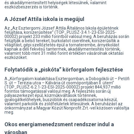
és akadálymentesített helyiségek létesülnek, valamint
eszközbeszerzés is történik.
A József Attila iskola is megújul
Az „Az Esztergomi József Attila Általános Iskola épületének
felújítása, korszerűsítése” (TOP_PLUSZ-3.4.1-23-ESI-2025-
00002) projekt 233 millió forintból valósul meg. A beruházás során
felújítják a belső tereket, burkolatot cserélnek, korszerűsítik a
világítást, gépi szellőztetés épül a tornaterembe, árnyékolást
kapnak a déli fekvésű tantermek, akadálymentesítés történik,
valamint több mint 31 millió forint értékben vásárolnak oktatási
eszközöket.
Folytatódik a „piskóta” körforgalom fejlesztése
A „Körforgalom kialakítása Esztergomban, a Dobogókői út – Petőfi
S. út – Terézia utca – Kálvária út csomópontjában II. ütem”
(TOP_PLUSZ-6.2.1-23-ESI-2025-00002) projekt 844,937 millió
forintos támogatással valósul meg. A fejlesztés során új
pályaszerkezet épül, közműkiváltások történnek,
gyalogátkelőhelyek, buszöblök és csapadékcsatorna készül,
valamint parkolók és zöldfelületek létesülnek. A beruházást az
önkormányzat a Magyar Közút Nonprofit Zrt.-vel közösen valósítja
meg.
Okos energiamenedzsment rendszer indul a
városban