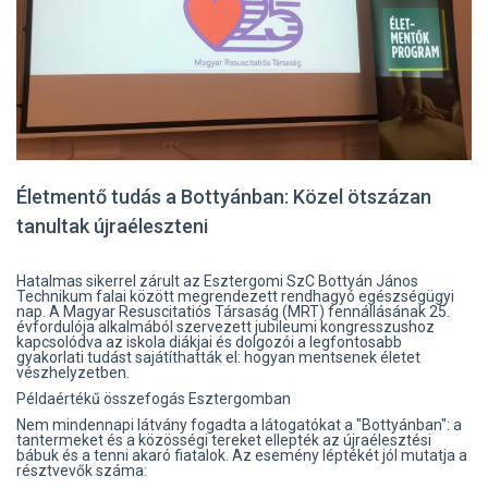
Életmentő tudás a Bottyánban: Közel ötszázan
tanultak újraéleszteni
Hatalmas sikerrel zárult az Esztergomi SzC Bottyán János
Technikum falai között megrendezett rendhagyó egészségügyi
nap. A Magyar Resuscitatiós Társaság (MRT) fennállásának 25.
évfordulója alkalmából szervezett jubileumi kongresszushoz
kapcsolódva az iskola diákjai és dolgozói a legfontosabb
gyakorlati tudást sajátíthatták el: hogyan mentsenek életet
vészhelyzetben.
Példaértékű összefogás Esztergomban
Nem mindennapi látvány fogadta a látogatókat a "Bottyánban": a
tantermeket és a közösségi tereket ellepték az újraélesztési
bábuk és a tenni akaró fiatalok. Az esemény léptékét jól mutatja a
résztvevők száma: