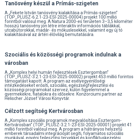
Tanösvény készül a Prímás-szigeten
A „Fekete István tanösvény kialakítása a Prímás-szigeten”
(TOP_PLUSZ-6.2.1-23-ESI-2025-00004) projekt 100 millió
forintból valósul meg. A Natura 2000-es területen 3–3,5 kilométer
hosszú tanösvény jön létre interaktív információs táblákkal,
utcabútorokkal, madár- és mókuslesekkel, valamint egy új tó
kialakításával az ártéri élővilág bemutatására.
Szociális és közösségi programok indulnak a
városban
A „Komplex helyi humán fejlesztések Esztergomban”
(TOP_PLUSZ-3.2.1-23-ESI-2025-00002) projekt 453 millió forintos
támogatást kapott. A program az esélyegyenlőségi
intézkedéseket erősíti, szociális, egészségfejlesztési és
közösségi programokat szervez, külön figyelemmel a
gyermekekre, fiatalokra és idősekre. Konzorciumi partner az
Helischer József Városi Könyvtár.
Célzott segítség Kertvárosban
A „Komplex szociális programok megvalósítása Esztergom-
Kertvárosban” (TOP_PLUSZ-3.2.1-23-ESI-2025-00001) projekt 41
millió forintból valósul meg. A program a hátrányos helyzetű
emberek társadalmi integrációját segíti, folyamatos szociális
munkával, egyéni fejlesztési tervekkel és konfliktuskezelési