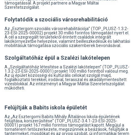
támogatással. A projekt partnere a Magyar Máltai
Szeretetszolgálat.
Folytatódik a szociális városrehabilitáció
Az „Esztergom szociális városrehabilitációja” (TOP_PLUSZ-1.3.2-
23-ESI-2025-00002) projekt 30 millió forintos támogatást nyert el.
A cél a szegregált területekről érintett családok integrált
lakókörnyezetbe helyezése, valamint beilleszkedésük és lakhatási
mobilitásuk támogatása szociális szakemberek bevonásával.
Szolgáltatóház épül a Szalézi lakótelepen
A „Szolgáltatóház létesítése a Szalézi lakótelepen” (TOP_PLUSZ-
1.3.2-23-ESI-2025-00001) projekt 100 millió forintból valósul meg.
Az új épület közösségi és kulturális célokat szolgál majd,
foglalkoztató terekkel, irodával, terasszal és akadálymentesített
vizesblokkal. Az intézményt a Magyar Máltai Szeretetszolgálat
működteti.
Felújítják a Babits iskola épületét
Az „Az Esztergomi Babits Mihály Általános Iskola épületének
felújítása, korszerűsítése” (TOP_PLUSZ-3.4.1-23-ESI-2025-
00001) projekt 167 millió forintos támogatást kapott. Megújul a
tornaterem tetőszerkezete, megszűnnek a beázások, felújítják a
tantermeket, mosdókat és az orvosi szobát, új informatikai terem