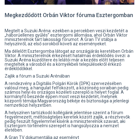
Megkezdődött Orbán Viktor fóruma Esztergomban
Megtelt a Suzuki Aréna: ezekben a percekben veszi kezdetét a
„háborúellenes gyűlés” esztergomi állomása, ahol Orbán Viktor
miniszterelnök tart lakossági fórumot. A Gran TV stábja a
helyszínről, az első sorokból követi az eseményeket.
Ma délelőtt Esztergomba látogat az országjárás keretében Orbán
Viktor. A miniszterelnök érkezését hatalmas érdeklődés övezi: a
Suzuki Aréna küzdőtere és lelátói már a kezdés előtt teljesen
megteltek a városból és a környékbeli településekről érkező
érdeklődőkkel.
Zajlik a fórum a Suzuki Arénában
A rendezvény a Digitális Polgári Körök (DPK) szervezésében
valósul meg, a hangulat felfokozott, a közönség soraiban pedig
számos helyi és országos közéleti szereplő is helyet foglal. A
kormányfő beszéde éppen most veszi kezdetét, melynek
központi témája Magyarország békéje és biztonsága a jelenlegi
nemzetközi helyzetben.
A helyszínen tartózkodó kollégáink jelentése szerint a fórum
fegyelmezett, méltóságteljes keretek között zajlik, a résztvevők
pedig feszült figyelemmel kísérik a miniszterelnök szavait, aki
Esztergom történelmi szerepét is hangsúlyozza a nemzet
életében.
A Gran TV dokumentálja az eseményt