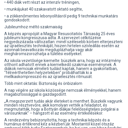
• 440 diák vett részt az intenzív tréningen,
• munkájukat 40 szakavatott oktató segítte,
• a zökkenőmentes lebonyolításról pedig 9 technikai munkatárs
gondoskodott.
Jubileumhoz méltó szakmaiság
A képzés apropóját a Magyar Resuscitatiós Társaság 25 éves
jubileumi kongresszusa adta. A szervezet célkitűzése
negyedszázada változatlan: minél szélesebb körben elterjeszteni
az újraélesztés technikáját, hiszen hirtelen szívleállás esetén az
azonnali beavatkozás megduplázhatja vagy akár
megháromszorozhatja a túlélési esélyeket.
Az iskola vezetősége kiemelte: büszkék arra, hogy az intézmény
otthont adhatott ennek a kiemelkedő szakmai eseménynek. A
diákok nemcsak elméleti tudást kaptak, hanem a gyakorlatban,
"félreérthetetlen helyzetekben" próbálhatták ki a
mellkaskompresszió és az újraélesztés ritmusát.
Több mint oktatás: Biztonság és önbizalom
A nap végére az iskola közössége nemcsak élményekkel, hanem
magabiztossággal is gazdagodott.
„A megszerzett tudás akár életeket is menthet. Büszkék vagyunk
minden résztvevőre, akik komolyan vették a feladatot, és
megmutatták, hogy a Bottyán diákjai felelősségteljes polgárai a
városunknak” – hangzott el az esemény értékelésekor.
A rendezvény bebizonyította, hogy a technikai képzés és a
humánus értékrend kéz a kézben jár. Mostantól közel ötszáz
emberrel több tudja Esztergomban: ha baj van, van kihez fordulni,