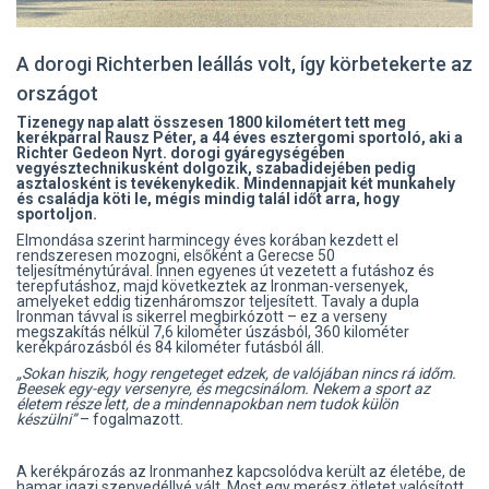
A dorogi Richterben leállás volt, így körbetekerte az
országot
Tizenegy nap alatt összesen 1800 kilométert tett meg
kerékpárral Rausz Péter, a 44 éves esztergomi sportoló, aki a
Richter Gedeon Nyrt. dorogi gyáregységében
vegyésztechnikusként dolgozik, szabadidejében pedig
asztalosként is tevékenykedik. Mindennapjait két munkahely
és családja köti le, mégis mindig talál időt arra, hogy
sportoljon.
Elmondása szerint harmincegy éves korában kezdett el
rendszeresen mozogni, elsőként a Gerecse 50
teljesítménytúrával. Innen egyenes út vezetett a futáshoz és
terepfutáshoz, majd következtek az Ironman-versenyek,
amelyeket eddig tizenháromszor teljesített. Tavaly a dupla
Ironman távval is sikerrel megbirkózott – ez a verseny
megszakítás nélkül 7,6 kilométer úszásból, 360 kilométer
kerékpározásból és 84 kilométer futásból áll.
„Sokan hiszik, hogy rengeteget edzek, de valójában nincs rá időm.
Beesek egy-egy versenyre, és megcsinálom. Nekem a sport az
életem része lett, de a mindennapokban nem tudok külön
készülni”
– fogalmazott.
A kerékpározás az Ironmanhez kapcsolódva került az életébe, de
hamar igazi szenvedéllyé vált. Most egy merész ötletet valósított