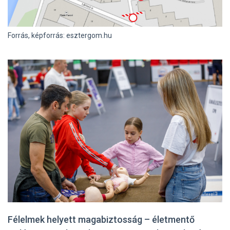
Forrás, képforrás: esztergom.hu
Félelmek helyett magabiztosság – életmentő