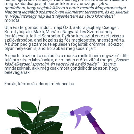
meg: szabadsága alatt körbetekerte az országot.
„Arra
gondoltam, hogy végigbiciklizem a határ mentén Magyarországot.
Naponta legalább száznyolcvan kilométert terveztem, és ez sikerült
is. Végül tizenegy nap alatt teljesítettem az 1800 kilométert”
–
mondta.
Útja Esztergomból indult, majd Ózd, Sátoraljaújhely, Csenger,
Berettyóújfalu, Makó, Mohács, Nagyatád és Szombathely
érintésével jutott el Sopronba. Győrön keresztül érkezett vissza
szülővárosába, ahol közel száz fős meglepetésünnepség várta.
Az úton pedig számos településen fogadták örömmel, sokszor
olyan helyeken is, ahol korábban még sosem járt.
A sportoló szerint a család és a munka mellett nem egyszerű időt
találni az ilyen kihívásokra, de minden erőfeszítést megér.
„Sosem
késő elkezdeni sportolni, én vagyok rá az élő példa”
– üzente
mindazoknak, akik még csak most gondolkodnak azon, hogy
belevágjanak.
Forrás, képforrás: dorogimedence.hu