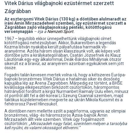
Vitek Dárius világbajnoki ezüstérmet szerzett
Zágrábban
Az esztergomi Vitek Dárius (130 kg) a döntőben alulmaradt az
iráni Amin Mirzazadehvel szemben, így ezüstérmet szerzett a
Zágrábban zajló világbajnokság pénteki, kötöttfogású
versenynapján
– írja a
Nemzeti Sport
.
1967 – legutóbb ekkor ünnepelhettünk világbajnoki címet
kötöttfogású nehézsúlyban. Akkor, Bukarestben a legendás
Kozma István nyakába került pályafutása harmadik vb-
aranyérme. Azóta három olyan klasszisunk volt, aki képes volt
döntőbe jutni a királykategóriában, Csatári Józsefnek és Klauz
Lászlónak egy-egy alkalommal, Deák-Bárdos Mihálynak ötször
sikerült ez a bravúr, az aranyérem azonban egyiküknek sem jött
össze.
Fogadni talán kevesen mertek volna rá, hogy a kétszeres Európa-
bajnoki bronzérmes Vitek Dárius e hatalmas siker és dicsőség
kapujába lép az Arena Zagrebben. Márpedig ez történt, a BHSE
kiválósága elképesztően birkózott csütörtökön, hárompontos
hátrányból fordított a kirgiz Nurmanbet Raimaly Uulu ellen, mínusz
öt pontról állt fel a dél-koreai Li Szeung Csannal szemben, majd
taktikus küzdelemeben megverte az ukrán Mikola Kucsmit és a
fehérorosz Pavel Hlincsukot.
A döntőben nem mellette szólt a papírforma, ugyanis az olimpiai
bronzérmes, világ- és háromszoros Ázsia-bajnok Amin
Mirzazadeh állt vele szemben. Vitek úgy fogalmazott
csütörtökön:
„Mirzazadeh nagy falat, szerintem mélyen a tarsolyba
kell nyúlni, és valami okosságot elővenni.”