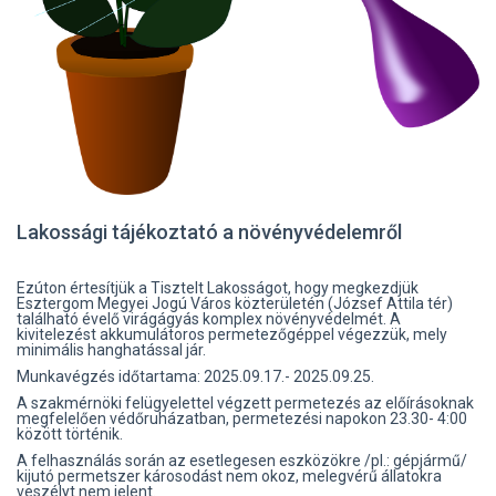
Lakossági tájékoztató a növényvédelemről
Ezúton értesítjük a Tisztelt Lakosságot, hogy megkezdjük
Esztergom Megyei Jogú Város közterületén (József Attila tér)
található évelő virágágyás komplex növényvédelmét. A
kivitelezést akkumulátoros permetezőgéppel végezzük, mely
minimális hanghatással jár.
Munkavégzés időtartama: 2025.09.17.- 2025.09.25.
A szakmérnöki felügyelettel végzett permetezés az előírásoknak
megfelelően védőruházatban, permetezési napokon 23.30- 4:00
között történik.
A felhasználás során az esetlegesen eszközökre /pl.: gépjármű/
kijutó permetszer károsodást nem okoz, melegvérű állatokra
veszélyt nem jelent.