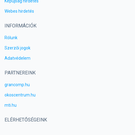
Képújság hirdetés
Webes hirdetés
INFORMÁCIÓK
Rólunk
Szerzői jogok
Adatvédelem
PARTNEREINK
grancomp.hu
okoscentrum.hu
mti.hu
ELÉRHETŐSÉGEINK