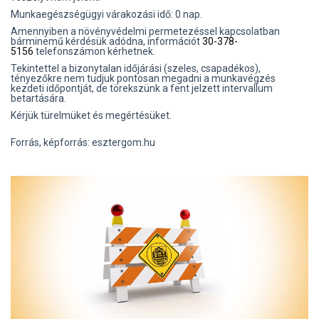
Munkaegészségügyi várakozási idő: 0 nap.
Amennyiben a növényvédelmi permetezéssel kapcsolatban
bárminemű kérdésük adódna, információt
30-378-
5156
telefonszámon kérhetnek.
Tekintettel a bizonytalan időjárási (szeles, csapadékos),
tényezőkre nem tudjuk pontosan megadni a munkavégzés
kezdeti időpontját, de törekszünk a fent jelzett intervallum
betartására.
Kérjük türelmüket és megértésüket.
Forrás, képforrás: esztergom.hu