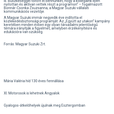
is. Büszkeséggel töltött el bennünket, hogy a kollégáink ilyen
nyitottan és aktívan vettek részt a programon” – fogalmazott
Bonnár-Csonka Zsuzsanna, a Magyar Suzuki vállalati
kommunikációs vezetője.
A Magyar Suzuki immár negyedik éve indította el
közlekedésbiztonsági programját. Az „Együtt az utakon” kampány
keretében minden évben egy olyan társadalmi jelentőségű
témára irányítják a figyelmet, amelyben érzékenyítésre és
edukációra van szükség.
Forrás: Magyar Suzuki Zrt.
Mária Valéria híd 130 éves fennállása
XI. Motorosok is lehetnek Angyalok
Gyalogos-átkelőhelyek újulnak meg Esztergomban