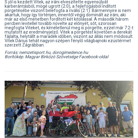
S jól is kezdett Vitek, az iráni elveszítette egyensúlyát
karberántásból, mögé ugrott (2:0), a fejlefogásból indított
pörgetésébe viszont belefogta a rivális (2:1). Bármennyire is nem
akartuk, hogy így történjen, innentől végig dominált az iráni, aki
már az első menetben fordított két kitolással. A második három
percben levitellel tovább növelte az előnyét, sőt, szorosan
megfogta Viteket, és kíméletlenül meg is pörgette, ezzel már 7:2-t
mutatott az eredményjelző. Vitek a pörgetést követően a derekát
fájlalta, helytállt a maradék időben, viszont az állás nem módosult.
Vitek Dárius tehát nagyon szépen fénylő világbajnoki ezüstérmet
szerzett Zágrábban.
Forrás: nemzetisport.hu, dorogimedence.hu
Borítókép: Magyar Birkózó Szövetsége Facebook-oldal