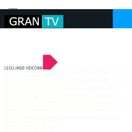
LEGÚJABB VIDEÓINK
Verbal - A tavalyi siker után idén is újra Art Week! vendég: Vereckei
András az EMC titkára 2026. 08. 04.
Szentmise a Letkési Mennybemenetel templomból 2026. 08. 02.
A 68. hídőr kiállítása Párkányban 2026. 07. 30.
25 éve ért össze újra a két part: Történelmi pillanatok a Mária
Valéria híd újjáépítéséről
Szentmise a Nagymarosi Szent Kereszt templomból 2026. 07. 26.
Verbal - vendég: Tóth József Citrom 2026.07.27.
Országos gördeszka bajnokság Esztergomban 2026.07.18.
Szentmise a Mogyorósbányai Szűz Mária Neve templomból 2026.
07. 19.
Verbal - A leghitelesebb magyar rock-blues hang tolmácsolója,
Vendég: Yerblues 2026.07.20.
Közösségek Arcai - Szőgyén
Közösségek Arcai - Muzsla