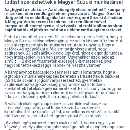
tudást szerezhettek a Magyar Suzuki munkatársai
Az „Együtt az utakon – Az elsősegély életet menthet!” kampány
részeként idén rendhagyó élménynap várta a Magyar Suzuki
dolgozóit és családtagjaikat az esztergomi Suzuki Arénában.
A Magyar Vöröskereszt szakmai közreműködésével
megvalósult eseményen a résztvevők interaktív állomásokon
sajátíthatták el játékos módon az életmentő alapismereteket.
Életet az menthet, aki nem fél cselekedni – nem véletlen, hogy a
Magyar Suzuki elsősegélynapjának ez volt a központi üzenete. A
vállalat reprezentatív kutatása is rámutatott ugyanis, hogy a
sofőrök 46 százalékát a félelem tartja vissza attól, hogy
segítsenek, 21 százalékuk pedig úgy érzi, nincs elegendő tudása,
hogy intézkedjen ilyen helyzetben. Ugyanakkor azok, akik az
elmúlt 1–2 évben frissítették elsősegély-ismereteiket, jóval
nagyobb tettrekészséggel lépnek fel vészhelyzetben.
A kampányhoz kapcsolódó felmérés azt is kimutatta, hogy a
legtöbben munkahelyi képzés keretében frissítették tudásukat
(52%), de sokan a jogosítványszerzéshez, gyermekük
születéséhez vagy közösségi programokhoz kötődően
élénkítették fel elsősegély ismereteiket. Ez is bizonyítja, hogy ha
az ismeretanyag könnyen elérhető és élményszerű formában
érkezik, a többség nyitott arra, hogy bővítse tudását.
A vállalati elsősegélynap ennek a szemléletváltásnak az
erősítését segítette, ahol többek között a résztvevők
kipróbálhatták az újraélesztést, a sebellátás és vérzéscsillapítás
módszereit, valamint a betegmozgatást és a kötözést is.
„Az elsősegély ismerete nem csak elmélet, hanem egy olyan
készség, amely valódi magabiztosságot adhat a mindennapokban