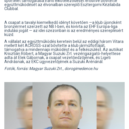
sportélet támogatása iránti elköteleződését erősítve bővítette
együttműködését az élvonalban szereplő Esztergomi Kézilabda
Clubbal.
A csapat a tavalyi kiemelkedő idényt követően —a klub újoncként
bronzérmet szerzett az NB I-ben, és kivívta az EHF Európa-liga
indulási jogát — az idei szezonban is az eredményes szereplésért
küzd.
A vállalat az együttműködés keretein belül az eddigi három Vitara
mellett két ACROSS-szal bővítette a klub járműflottáját,
támogatva a mindennapi működést és a felkészülést. Az autókat
Krisztián Róbert, a Magyar Suzuki Zrt. vezérigazgató-helyettese
adta át Elek Gábornak, a csapat vezetőedzőjének, és Ligeti
Andrásnak, az EKC ügyvezetőjének a Suzuki Arénánál.
Fotók, forrás: Magyar Suzuki Zrt., dorogimedence.hu