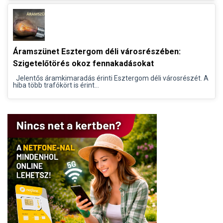
Áramszünet Esztergom déli városrészében:
Szigetelőtörés okoz fennakadásokat
Jelentős áramkimaradás érinti Esztergom déli városrészét. A
hiba több trafókört is érint...