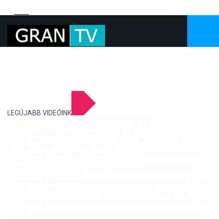
LEGÚJABB VIDEÓINK
Mujdricza Ferenc építész kiállítása és előadása a
Szentgyörgymezői Olvasókörben 2026. 06. 13.
Kis-dunai vízállás Esztergom 2026. 08. 04.
Verbal - A tavalyi siker után idén is újra Art Week! vendég: Vereckei
András az EMC titkára 2026. 08. 04.
Szentmise a Letkési Mennybemenetel templomból 2026. 08. 02.
A 68. hídőr kiállítása Párkányban 2026. 07. 30.
25 éve ért össze újra a két part: Történelmi pillanatok a Mária
Valéria híd újjáépítéséről
Szentmise a Nagymarosi Szent Kereszt templomból 2026. 07. 26.
Verbal - vendég: Tóth József Citrom 2026.07.27.
Országos gördeszka bajnokság Esztergomban 2026.07.18.
Szentmise a Mogyorósbányai Szűz Mária Neve templomból 2026.
07. 19.
Verbal - A leghitelesebb magyar rock-blues hang tolmácsolója,