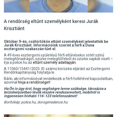
A rendőrség eltűnt személyként keresi Jurák
Krisztiánt
Október 9-én, csütörtökön eltűnt személyként jelentették be
Jurák Krisztiánt. Információink szerint a férfi a Duna
esztergomi szakaszán tűnt el.
A 49 éves esztergomi születésű férfi eltűnésekor sötét színű
melegítőnadrágot, szürke melegítőfelsőt és szürke sapkát viselt –
írja a police.hu az
eltűnt személy adatlapján
.
A 11060/15441/2025. ID. számú körözési eljárást az Esztergomi
Rendőrkapitányság folytatja le.
Bárki, aki információval rendelkezik a férfi hollétével kapcsolatban,
azonnal
hívja a rendőrséget
!
Ha Ön is úgy érzi, hogy segítségre lenne szüksége, tárcsázza a
krízishelyzetben lévők részére rendszeresített, mobilról is
ingyenesen hívható 116-123 telefonszámot!
Borítókép: police.hu, dorogimedence.hu