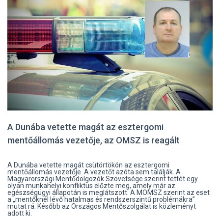
A Dunába vetette magát az esztergomi
mentőállomás vezetője, az OMSZ is reagált
A Dunába vetette magát csütörtökön az esztergomi
mentőállomás vezetője. A vezetőt azóta sem találják. A
Magyarországi Mentődolgozók Szövetsége szerint tettét egy
olyan munkahelyi konfliktus előzte meg, amely már az
egészségügyi állapotán is meglátszott. A MOMSZ szerint az eset
a „mentőknél lévő hatalmas és rendszerszintű problémákra”
mutat rá. Később az Országos Mentőszolgálat is közleményt
adott ki.