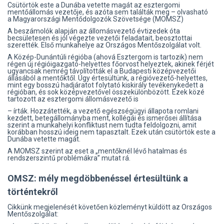
Csütörtök este a Dunába vetette magát az esztergomi
mentőállomás vezetője, és azóta sem találták meg – olvasható
a Magyarországi Mentődolgozók Szövetsége (MOMSZ)
A beszámolók alapján az állomásvezető évtizedek óta
becsületesen és jól végezte vezetői feladatait, beosztottai
szerették. Első munkahelye az Országos Mentőszolgálat volt.
A Közép-Dunántúli régióba (ahová Esztergom is tartozik) nem
régen új régióigazgató-helyettes főorvost helyeztek, akinek férjét
ugyancsak nemrég távolították el a Budapesti középvezetői
állásából a mentőktől. Úgy értesültünk, a régióvezető-helyettes,
mint egy bosszú hadjáratot folytató kiskirály tevékenykedett a
régióban, és sok középvezetővel összekülönbözött. Ezek közé
tartozott az esztergomi állomásvezető is
– írták. Hozzátették, a vezető egészségügyi állapota romlani
kezdett, betegállományba ment, kollégái és ismerősei állítása
szerint a munkahelyi konfliktust nem tudta feldolgozni, amit
korábban hosszú ideig nem tapasztalt. Ezek után csütörtök este a
Dunába vetette magát.
A MOMSZ szerint az eset a „mentőknél lévő hatalmas és
rendszerszintű problémákra” mutat rá.
OMSZ: mély megdöbbenéssel értesültünk a
történtekről
Cikkünk megjelenését követően közleményt küldött az Országos
Mentőszolgálat: