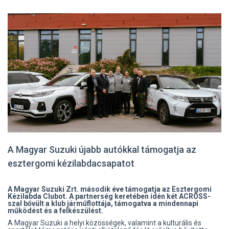
A Magyar Suzuki újabb autókkal támogatja az
esztergomi kézilabdacsapatot
A Magyar Suzuki Zrt. második éve támogatja az Esztergomi
Kézilabda Clubot. A partnerség keretében idén két ACROSS-
szal bővült a klub járműflottája, támogatva a mindennapi
működést és a felkészülést.
A Magyar Suzuki a helyi közösségek, valamint a kulturális és