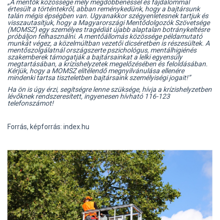
„A mentők közössége mély megdöbbenéssel és fájdalommal
értesült a történtekről, abban reménykedünk, hogy a bajtársunk
talán mégis épségben van. Ugyanakkor szégyenletesnek tartjuk és
visszautasítjuk, hogy a Magyarországi Mentődolgozók Szövetsége
(MOMSZ) egy személyes tragédiát újabb alaptalan botránykeltésre
próbáljon felhasználni. A mentőállomás közössége példamutató
munkát végez, a közelmúltban vezetői dicséretben is részesültek. A
mentőszolgálatnál országszerte pszichológus, mentálhigiénés
szakemberek támogatják a bajtársainkat a lelki egyensúly
megtartásában, a krízishelyzetek megelőzésében és feloldásában.
Kérjük, hogy a MOMSZ elítélendő megnyilvánulása ellenére
mindenki tartsa tiszteletben bajtársaink személyiségi jogait!”
Ha ön is úgy érzi, segítségre lenne szüksége, hívja a krízishelyzetben
lévőknek rendszeresített, ingyenesen hívható 116-123
telefonszámot!
Forrás, képforrás: index.hu