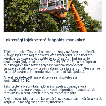
Lakossági tájékoztató faápolási munkákról
Tájékoztatjuk a Tisztelt Lakosságot, hogy az Észak-dunántúli
Vízügyi Igazgatóság megkezdi az esztergomi Duna melletti
kerékpárút - szennyvíztisztító teleptől az Adri büféig tartó
szakaszán (folyamkilométer: 1712,69-1714,48) - a kerékpárút
felé megdőlt, balesetveszélyessé vált fák koronáinak
visszavágását, kikönnyítését, valamint az Esztergom, Gesztenye
fasor 12. szám előtti mederrézsűben lévő fák ápolását.
A fent részletezett munkák tervezett kivitelezési
ideje:
2025.10.10.
Tekintettel a bizonytalan időjárási (szeles, csapadékos)
tényezőkre a munkavégzés kezdeti időpontja módosulhat, de
törekszünk a fent jelzett intervallum betartására.
A kivitelezés ideje alatt a kerékpárút szakaszosan lezárásra kerül,
kérjük a Lakosság megértését, türelmét.