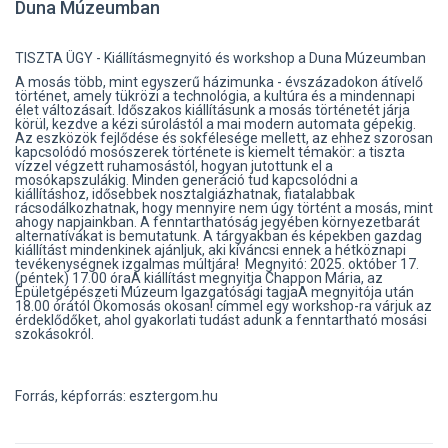
Duna Múzeumban
TISZTA ÜGY - Kiállításmegnyitó és workshop a Duna Múzeumban
A mosás több, mint egyszerű házimunka - évszázadokon átívelő
történet, amely tükrözi a technológia, a kultúra és a mindennapi
élet változásait. Időszakos kiállításunk a mosás történetét járja
körül, kezdve a kézi súrolástól a mai modern automata gépekig.
Az eszközök fejlődése és sokfélesége mellett, az ehhez szorosan
kapcsolódó mosószerek története is kiemelt témakör: a tiszta
vízzel végzett ruhamosástól, hogyan jutottunk el a
mosókapszulákig. Minden generáció tud kapcsolódni a
kiállításhoz, idősebbek nosztalgiázhatnak, fiatalabbak
rácsodálkozhatnak, hogy mennyire nem úgy történt a mosás, mint
ahogy napjainkban. A fenntarthatóság jegyében környezetbarát
alternatívákat is bemutatunk. A tárgyakban és képekben gazdag
kiállítást mindenkinek ajánljuk, aki kíváncsi ennek a hétköznapi
tevékenységnek izgalmas múltjára! Megnyitó: 2025. október 17.
(péntek) 17.00 óraA kiállítást megnyitja Chappon Mária, az
Épületgépészeti Múzeum Igazgatósági tagjaA megnyitója után
18.00 órától Ökomosás okosan! címmel egy workshop-ra várjuk az
érdeklődőket, ahol gyakorlati tudást adunk a fenntartható mosási
szokásokról.
Forrás, képforrás: esztergom.hu