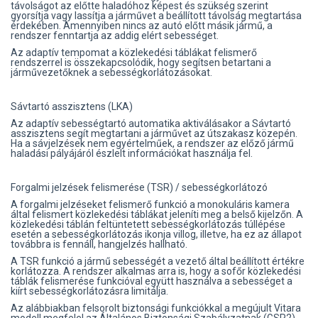
távolságot az előtte haladóhoz képest és szükség szerint
gyorsítja vagy lassítja a járművet a beállított távolság megtartása
érdekében. Amennyiben nincs az autó előtt másik jármű, a
rendszer fenntartja az addig elért sebességet.
Az adaptív tempomat a közlekedési táblákat felismerő
rendszerrel is összekapcsolódik, hogy segítsen betartani a
járművezetőknek a sebességkorlátozásokat.
Sávtartó asszisztens (LKA)
Az adaptív sebességtartó automatika aktiválásakor a Sávtartó
asszisztens segít megtartani a járművet az útszakasz közepén.
Ha a sávjelzések nem egyértelműek, a rendszer az előző jármű
haladási pályájáról észlelt információkat használja fel.
Forgalmi jelzések felismerése (TSR) / sebességkorlátozó
A forgalmi jelzéseket felismerő funkció a monokuláris kamera
által felismert közlekedési táblákat jeleníti meg a belső kijelzőn. A
közlekedési táblán feltüntetett sebességkorlátozás túllépése
esetén a sebességkorlátozás ikonja villog, illetve, ha ez az állapot
továbbra is fennáll, hangjelzés hallható.
A TSR funkció a jármű sebességét a vezető által beállított értékre
korlátozza. A rendszer alkalmas arra is, hogy a sofőr közlekedési
táblák felismerése funkcióval együtt használva a sebességet a
kiírt sebességkorlátozásra limitálja.
Az alábbiakban felsorolt biztonsági funkciókkal a megújult Vitara
modell megfelel az Általános Biztonsági Szabályzatnak (GSR2),