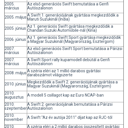
2005.
Az első generációs Swift bemutatása a Genfi
március
Autószalonon
A Swift 1. generációjának gyártása megkezdődik a
2005. május
Maruti Suzukinál (India)
Az 1. generációs Swift gyártása megkezdődik a
2005. június
Chandan Suzuki Automobile-nál (Kína)
Az 1. generációs Swift Sport gyártása megkezdődik
2006. júinus
a Magyar Suzukinál (Magyarország, Esztergom)
2007.
Az első generációs Swift Sport bemutatása a Párizsi
március
Autószalonon
2007.
A Swift Sport rally kupamodell debütál a Genfi
március
Autószalonon
A széria eléri az 1 millió darabos gyártási
2008. május
darabszámot világszerte
Megkezdődik a Swift 2. generációjának gyártása a
2010. június
Magyar Suzukinál (Magyarország, Esztergom)
2010.
A modell 5 csillagot kap az Euro NCAP-ban
augusztus
2010.
A Swift 2. generációjának bemutatása a Párizsi
szeptember
Autószalonon
2010.
A Swift "Az év autója 2011" díjat kap az RJC-től
november
2010.
A széria eléri a 2 millió darabos összesített gyártási