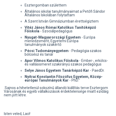
Esztergomban születtem
Általános iskolai tanulmányaimat a Petőfi Sándor
Általános Iskolában folytattam
A Szent István Gimnáziumban érettségiztem
Vitéz János Római Katolikus Tanítóképző
Főiskola
- Szociálpedagógus
Nyugat-Magyarországi Egyetem
- Európa
menedzsment, Egyetemi Európa
tanulmányok szakértő
Pécsi Tudományegyetem
- Pedagógia szakos
bölcsész és tanár
Apor Vilmos Katolikus Főiskola
- Ember-, erkölcs-
és vallásismeret szakirányú szakos pedagógus
Selye János Egyetem Tanárképző Kar
- PaedDr.
Nyitrai Konstantin Filozófus Egyetem, Közép-
európai Tanulmányok Kar
- PhD."
Sajnos a hihetetlenül sokszínű állandó kiállítás terve Esztergom
Városának és egyéb vállalkozások érdektelensége miatt ezidáig
nem jött létre.
Isten veled, Laci!