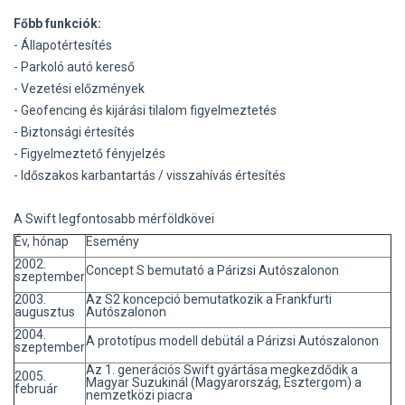
Főbb funkciók:
- Állapotértesítés
- Parkoló autó kereső
- Vezetési előzmények
- Geofencing és kijárási tilalom figyelmeztetés
- Biztonsági értesítés
- Figyelmeztető fényjelzés
- Időszakos karbantartás / visszahívás értesítés
A Swift legfontosabb mérföldkövei
Év, hónap
Esemény
2002.
Concept S bemutató a Párizsi Autószalonon
szeptember
2003.
Az S2 koncepció bemutatkozik a Frankfurti
augusztus
Autószalonon
2004.
A prototípus modell debütál a Párizsi Autószalonon
szeptember
Az 1. generációs Swift gyártása megkezdődik a
2005.
Magyar Suzukinál (Magyarország, Esztergom) a
február
nemzetközi piacra