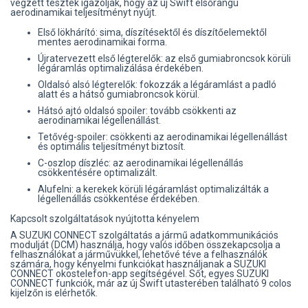
végzett tesztek igazolják, hogy az új Swift elsőrangú
aerodinamikai teljesítményt nyújt.
Első lökhárító: sima, díszítésektől és díszítőelemektől
mentes aerodinamikai forma.
Újratervezett első légterelők: az első gumiabroncsok körüli
légáramlás optimalizálása érdekében.
Oldalsó alsó légterelők: fokozzák a légáramlást a padló
alatt és a hátsó gumiabroncsok körül.
Hátsó ajtó oldalsó spoiler: tovább csökkenti az
aerodinamikai légellenállást.
Tetővég-spoiler: csökkenti az aerodinamikai légellenállást
és optimális teljesítményt biztosít.
C-oszlop díszléc: az aerodinamikai légellenállás
csökkentésére optimalizált.
Alufelni: a kerekek körüli légáramlást optimalizálták a
légellenállás csökkentése érdekében.
Kapcsolt szolgáltatások nyújtotta kényelem
A SUZUKI CONNECT szolgáltatás a jármű adatkommunikációs
modulját (DCM) használja, hogy valós időben összekapcsolja a
felhasználókat a járművükkel, lehetővé téve a felhasználók
számára, hogy kényelmi funkciókat használjanak a SUZUKI
CONNECT okostelefon-app segítségével. Sőt, egyes SUZUKI
CONNECT funkciók, már az új Swift utasterében található 9 colos
kijelzőn is elérhetők.