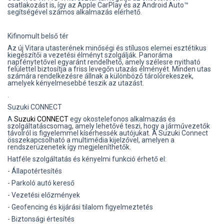
csatlakozást is, így az Apple CarPlay és az Android Auto™
segítségével számos alkalmazás elérhető.
Kifinomult belső tér
Az új Vitara utasterének minőségi és stílusos elemei esztétikus
kiegészítői a vezetési élményt szolgálják. Panoráma
napfénytetővel egyaránt rendelhető, amely szélesre nyitható
felülettel biztosítja a friss levegőn utazás élményét. Minden utas
számára rendelkezésre állnak a különböző tárolórekeszek,
amelyek kényelmesebbé teszik az utazást.
.
Suzuki CONNECT
A
Suzuki CONNECT
egy okostelefonos alkalmazás és
szolgáltatáscsomag, amely lehetővé teszi, hogy a járművezetők
távolról is figyelemmel kísérhessék autójukat. A Suzuki Connect
összekapcsolható a multimédia kijelzővel, amelyen a
rendszerüzenetek így megjeleníthetők.
Hatféle szolgáltatás és kényelmi funkció érhető el:
- Állapotértesítés
- Parkoló autó kereső
- Vezetési előzmények
- Geofencing és kijárási tilalom figyelmeztetés
- Biztonsági értesítés