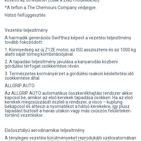
*A teflon a The Chemours Company védjegye.
Hátsó felfüggesztés
Vezetési teljesítmény
A harmadik generációs Swifthez képest a vezetési teljesítmény
tovább fokozódott:
1. Könnyedség az új Z12E motor, az ISG asszisztens és az 1000 kg
alatti saját tömeg kombinációjával.
2. A tapadási teljesítmény javulása a kanyarodás közbeni
gördülési térfogat csökkentése révén.
3. Természetes kormányérzet a gördülési reakció késleltetési idő
csökkentése által.
ALLGRIP AUTO
Az ALLGRIP AUTO automatikus összkerékhajtási rendszer akkor
kapcsol be, amikor az első kerekek tapadása csökken. Ha az első
kerekek megcsúszását észleli a rendszer, a visco – kuplung
bekapcsol és átteszi a nyomatékot a hátsó kerekekre, így plusz
tapadást biztosít a havas utakon vagy más csúszós felületeken
történő vezetéskor.
Elsőosztályú aerodinamikai teljesítmény
A tényleges vezetési körülményeket reprodukáló szélcsatornában