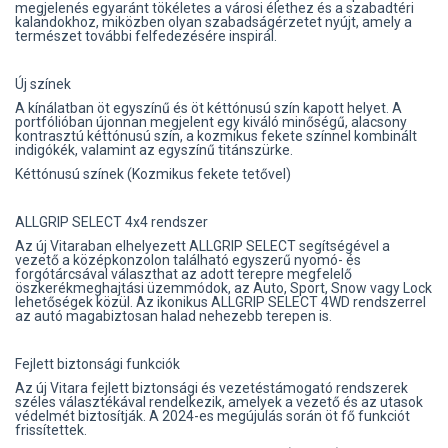
megjelenés egyaránt tökéletes a városi élethez és a szabadtéri
kalandokhoz, miközben olyan szabadságérzetet nyújt, amely a
természet további felfedezésére inspirál.
Új színek
A kínálatban öt egyszínű és öt kéttónusú szín kapott helyet. A
portfólióban újonnan megjelent egy kiváló minőségű, alacsony
kontrasztú kéttónusú szín, a kozmikus fekete színnel kombinált
indigókék, valamint az egyszínű titánszürke.
Kéttónusú színek (Kozmikus fekete tetővel)
ALLGRIP SELECT 4x4 rendszer
Az új Vitaraban elhelyezett ALLGRIP SELECT segítségével a
vezető a középkonzolon található egyszerű nyomó- és
forgótárcsával választhat az adott terepre megfelelő
öszkerékmeghajtási üzemmódok, az Auto, Sport, Snow vagy Lock
lehetőségek közül. Az ikonikus ALLGRIP SELECT 4WD rendszerrel
az autó magabiztosan halad nehezebb terepen is.
Fejlett biztonsági funkciók
Az új Vitara fejlett biztonsági és vezetéstámogató rendszerek
széles választékával rendelkezik, amelyek a vezető és az utasok
védelmét biztosítják. A 2024-es megújulás során öt fő funkciót
frissítettek.