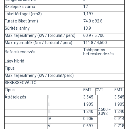
Szelepek száma
12
Lökettérfogat (cm3)
1,197
Furat x löket (mm)
74.0 x 92.8
Sűrítési arány
13.9
Max. teljesítmény (kW / fordulat / perc)
60.9 / 5,700
Max. nyomaték (Nm / fordulat / perc)
111.8 / 4,500
Többpontos
Befecskendezés
befecskendezés
Lágy hibrid
Típus
Max. teljesítmény (kW / fordulat/perc)
SEBESSÉGVÁLTÓ
Típus
5MT
CVT
5MT
Áttételezés
I.
3.545
3.545
II.
1.905
1.905
2.500～
III.
1.240
1.240
0.392
IV.
0.906
0.914
V.
0.697
0.718