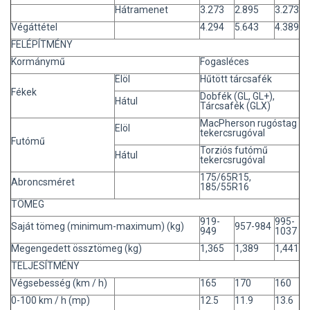
Hátramenet
3.273
2.895
3.273
Végáttétel
4.294
5.643
4.389
FELÉPÍTMÉNY
Kormánymű
Fogasléces
Elöl
Hűtött tárcsafék
Fékek
Dobfék (GL, GL+),
Hátul
Tárcsafék (GLX)
MacPherson rugóstag
Elöl
tekercsrugóval
Futómű
Torziós futómű
Hátul
tekercsrugóval
175/65R15,
Abroncsméret
185/55R16
TÖMEG
919-
995-
Saját tömeg (minimum-maximum) (kg)
957-984
949
1037
Megengedett össztömeg (kg)
1,365
1,389
1,441
TELJESÍTMÉNY
Végsebesség (km / h)
165
170
160
0-100 km / h (mp)
12.5
11.9
13.6