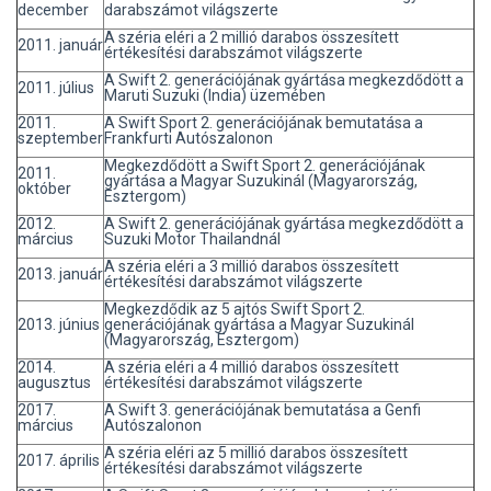
december
darabszámot világszerte
A széria eléri a 2 millió darabos összesített
2011. január
értékesítési darabszámot világszerte
A Swift 2. generációjának gyártása megkezdődött a
2011. július
Maruti Suzuki (India) üzemében
2011.
A Swift Sport 2. generációjának bemutatása a
szeptember
Frankfurti Autószalonon
Megkezdődött a Swift Sport 2. generációjának
2011.
gyártása a Magyar Suzukinál (Magyarország,
október
Esztergom)
2012.
A Swift 2. generációjának gyártása megkezdődött a
március
Suzuki Motor Thailandnál
A széria eléri a 3 millió darabos összesített
2013. január
értékesítési darabszámot világszerte
Megkezdődik az 5 ajtós Swift Sport 2.
2013. június
generációjának gyártása a Magyar Suzukinál
(Magyarország, Esztergom)
2014.
A széria eléri a 4 millió darabos összesített
augusztus
értékesítési darabszámot világszerte
2017.
A Swift 3. generációjának bemutatása a Genfi
március
Autószalonon
A széria eléri az 5 millió darabos összesített
2017. április
értékesítési darabszámot világszerte