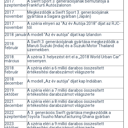
2017.
A Swift Sport 3. generációjának bemutatója a
szeptember
Frankfurti Autószalonon
2017.
Megkezdődik a Swift Sport 3. generációjának
november
gyártása a Sagara gyárban (Japán)
2017.
A széria elnyeri az "Az év Autója 2018" díjat az RJC-
november
től.
2018. január
A modell "Az év autója” díjat kap Izlandon
A Swift 3. generációjának gyártása megkezdődik a
2018.
Maruti Suzuki (India) és a Suzuki Motor Thailand
február
üzemekben.
2018.
A széria 3. helyezést ért el a „2018 World Urban Car”
március
versenyen.
2018.
A széria eléri a 6 millió darabos összesített
február
értékesítési darabszámot világszerte
2018.
A modell „Az év autója” díjat kap Indiában.
december
2019.
A széria eléri a 7 millió darabos összesített
október
értékesítési darabszámot világszerte
2021.
A széria eléri a 8 millió darabos összesített
december
értékesítési darabszámot világszerte
2022.
A 3. generációs Swift gyártása megkezdődik a
szeptember
Toyota Tsusho Manufacturing Ghana gyárban
2023.
A széria eléri a 9 millió darabos összesített
október
értékesítési darabszámot világszerte