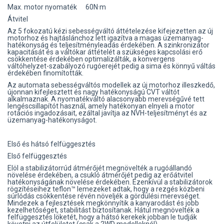
Max. motor nyomaték
60N·m
Átvitel
Az 5 fokozatú kézi sebességváltó áttételezése kifejezetten az új
motorhoz és hajtáslánchoz lett igazítva a magas üzemanyag-
hatékonyság és teljesítményleadás érdekében. A szinkronizátor
kapacitását és a váltókar áttételét a szükséges kapcsolási erő
csökkentése érdekében optimalizálták, a konvergens
váltóhelyzet-szabályozó rugóerejét pedig a sima és könnyű váltás
érdekében finomították.
Az automata sebességváltós modellek az új motorhoz illeszkedő,
újonnan kifejlesztett és nagy hatékonyságú CVT váltót
alkalmaznak. A nyomatékváltó alacsonyabb merevségűvé tett
lengéscsillapítót használ, amely hatékonyan elnyeli a motor
rotációs ingadozásait, ezáltal javítja az NVH-teljesítményt és az
üzemanyag-hatékonyságot.
Első és hátsó felfüggesztés
Első felfüggesztés
Elöl a stabilizátorrúd átmérőjét megnövelték a rugóállandó
növelése érdekében, a csukló átmérőjét pedig az erőátvitel
hatékonyságának növelése érdekében. Ezenkívül a stabilizátorok
rögzítéseihez teflon™ lemezeket adtak, hogy a rezgés közbeni
súrlódás csökkentése révén növeljék a gördülési merevséget.
Mindezek a fejlesztések megkönnyítik a kanyarodást és jobb
kezelhetőséget, stabilitást biztosítanak. Hátul megnövelték a
felfüggesztés löketét, hogy a hátsó kerekek jobban le tudják
követni az útfelületet (csak a 2WD modelleknél).