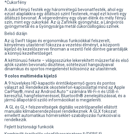
*Cukorfény
A cukorfényű festék egy háromrétegű bevonatfesték, ahol egy
ezüst alaplakkra egy átlátszó színt festenek, majd ezt követi egy
átlátszó bevonat. A végeredmény egy olyan élénk és mély fényű
szín, mint egy cukorkáé. Az új Zafírkék gyöngyház, a Lángvörös
gyöngymetál és a Gyöngysárga metál cukorcsillogású színek.
Belső dizájn
Az új Swift tágas és ergonomikus funkciókkal felszerelt,
kényelmes utastérrel fokozza a vezetési élményt, a központi
kijelző és kezelőszervei finoman a vezető felé döntve garantálják
a könnyű kezelhetőséget.
A kéttónusú fekete – világosszürke lekerekített műszerfal és első
ajtók szatén bevonatú díszítése, sötétezüst hangsúlyaival
dinamikus és sportos megjelenést kölcsönöz az utastérnek.
9 colos multimédia kijelző
A 9 hüvelykes HD-kapacitív érintőképernyő gyors és pontos
választ ad. Rendelkezik okostelefon-kapcsolattal mind az Apple
CarPlay®, mind az Android Auto™ számára Wi-Fi-n és USB-n
keresztül, hangfelismeréssel, Bluetooth® zenelejátszással, és a
jármű állapotáról szóló információkat is megjeleníti.
A GL és GL+ felszereltségek digitális vezérlőpanellel ellátott
manuális klímaberendezéssel rendelkeznek. A GLX fokozat
emellett automatikus hőmérséklet-szabályozási funkcióval is
rendelkezik.
Fejlett biztonsági funkciók
Kombinált érzékelős vészfékasszisztens II (DSBS II)