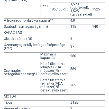
1,520
Hátul
(dobfékkel),
185 / 65R16
1525
1,525
(tárcsafékkel)
A legkisebb fordulókör sugara*4
4,8
Szabad hasmagasság (mm)
115
140
KAPACITÁS
Ülések száma (fő)
5
Üzemanyagtartály befogadóképessége
37
(liter)
Maximális
980
kapacitás
Hátsó üléstámla
lehajtva (VDA
589
Csomagtér
módszer)*5 -
befogadóképesség*4
defektjavító szett
Hátsó üléstámla
felhajtva (VDA
265
módszer)*5 -
defektjavító szett
MOTOR
Típus
Z12E
Hengerek száma
3