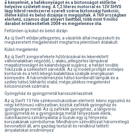
a kényelmet, a hatékonyságot és a biztonságot előtérbe
helyezve született meg. A 1,2 literes motorral és 12V SHVS
lágy hibrid rendszerrel szerelt széria biztonsági funkciói,
illetve külső és belső dizájnja is megújultak. A 169 országban
elérhető, számos díjat elnyert Swiftből, több mint 9 millió
darabot értékesítettek 2004-es megjelenése óta.
Feltűnően új külső és belső dizájn
Az új Swift elődjei jellegzetes, a vásárlók által megszokott és
megszeretett megjelenését megtartva jelentősen átalakult.
Külső megjelenés
Az új Swift zongorafekete hűtőrácsával és lekerekített
vállvonalakban végződő, L-alakú, jellegzetes lámpáival
magabiztosságot és kalandvágyat sugároz, a hatást tovább
fokozzák a szélesített sárvédők. Az új modell profilját erőteljes
kontúrok és a tető lebegő kialakítása szabják energikusan
könnyedre. A háromdimenziós hátsó kombinált lámpák és a
széles hátsó lökhárító stabil, mégis játékos megjelenést
kölcsönöznek számára.
Gyöngyház és gyöngymetál karosszériaszínek
Az új Swift 13 féle színkonstrukcióban elérhető: kilenc egyszínű és
négy kéttónusú változatban, köztük zafírkék gyöngyház és
gyöngysárga metál. Az új zafírkék gyöngyház , a lángvörös
gyöngymetál és a gyöngysárga metál fényezések élénk,
cukorkaszerű színárnyalatai a Suzuki egy új fényezési
korszakának szimbólumai. Mindhárom színváltozat háromrétegű
bevonatból áll, ami gazdag textúrát és rendkívül telített
árnyalatokat eredményez.