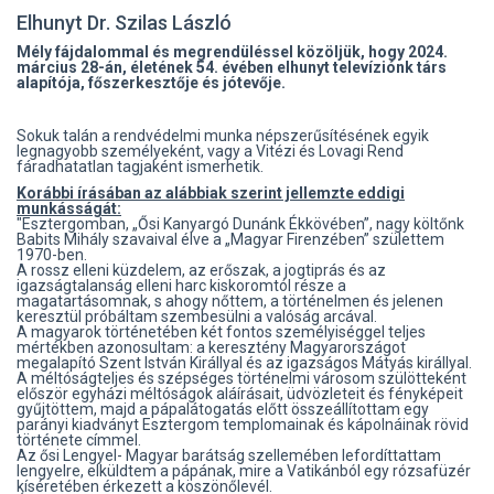
Elhunyt Dr. Szilas László
Mély fájdalommal és megrendüléssel közöljük, hogy 2024.
március 28-án, életének 54. évében elhunyt televíziónk társ
alapítója, főszerkesztője és jótevője.
Sokuk talán a rendvédelmi munka népszerűsítésének egyik
legnagyobb személyeként, vagy a Vitézi és Lovagi Rend
fáradhatatlan tagjaként ismerhetik.
Korábbi írásában az alábbiak szerint jellemzte eddigi
munkásságát:
"Esztergomban, „Ősi Kanyargó Dunánk Ékkövében”, nagy költőnk
Babits Mihály szavaival élve a „Magyar Firenzében” születtem
1970-ben.
A rossz elleni küzdelem, az erőszak, a jogtiprás és az
igazságtalanság elleni harc kiskoromtól része a
magatartásomnak, s ahogy nőttem, a történelmen és jelenen
keresztül próbáltam szembesülni a valóság arcával.
A magyarok történetében két fontos személyiséggel teljes
mértékben azonosultam: a keresztény Magyarországot
megalapító Szent István Királlyal és az igazságos Mátyás királlyal.
A méltóságteljes és szépséges történelmi városom szülötteként
először egyházi méltóságok aláírásait, üdvözleteit és fényképeit
gyűjtöttem, majd a pápalátogatás előtt összeállítottam egy
parányi kiadványt Esztergom templomainak és kápolnáinak rövid
története címmel.
Az ősi Lengyel- Magyar barátság szellemében lefordíttattam
lengyelre, elküldtem a pápának, mire a Vatikánból egy rózsafüzér
kíséretében érkezett a köszönőlevél.