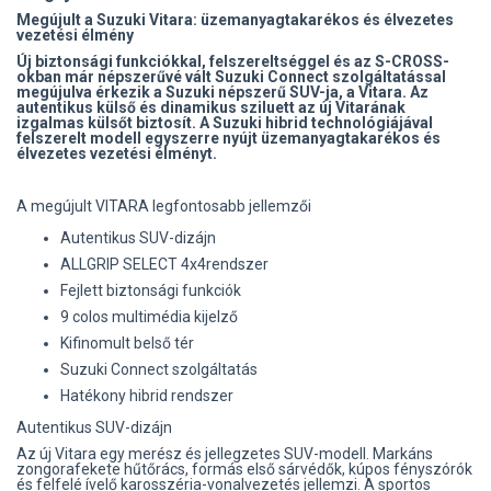
Megújult a Suzuki Vitara: üzemanyagtakarékos és élvezetes
vezetési élmény
Új biztonsági funkciókkal, felszereltséggel és az S-CROSS-
okban már népszerűvé vált Suzuki Connect szolgáltatással
megújulva érkezik a Suzuki népszerű SUV-ja, a Vitara. Az
autentikus külső és dinamikus sziluett az új Vitarának
izgalmas külsőt biztosít. A Suzuki hibrid technológiájával
felszerelt modell egyszerre nyújt üzemanyagtakarékos és
élvezetes vezetési élményt.
A megújult VITARA legfontosabb jellemzői
Autentikus SUV-dizájn
ALLGRIP SELECT 4x4rendszer
Fejlett biztonsági funkciók
9 colos multimédia kijelző
Kifinomult belső tér
Suzuki Connect szolgáltatás
Hatékony hibrid rendszer
Autentikus SUV-dizájn
Az új Vitara egy merész és jellegzetes SUV-modell. Markáns
zongorafekete hűtőrács, formás első sárvédők, kúpos fényszórók
és felfelé ívelő karosszéria-vonalvezetés jellemzi. A sportos