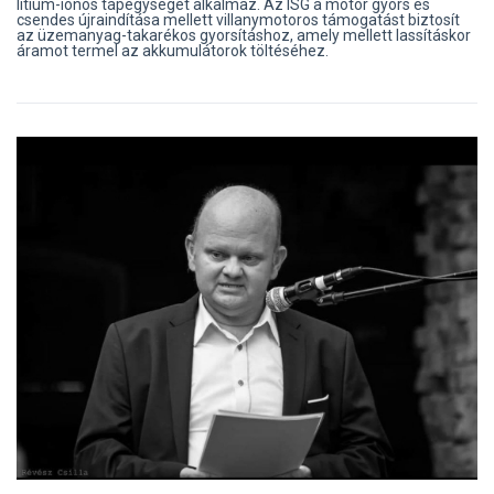
lítium-ionos tápegységet alkalmaz. Az ISG a motor gyors és
csendes újraindítása mellett villanymotoros támogatást biztosít
az üzemanyag-takarékos gyorsításhoz, amely mellett lassításkor
áramot termel az akkumulátorok töltéséhez.