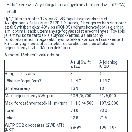
- Hátsó keresztirányú forgalomra figyelmeztető rendszer (RTCA)
- eCall
Új 1,2 literes motor 12V-os SHVS lágy hibrid rendszerrel
Az újonnan kifejlesztett Z12E 1,2 literes, 3 hengeres benzinmotor
az új Swiftben akár 40%-os (RON95) hőhatékonyságot is elérhet,
ami optimálisabb üzemanyag-fogyasztást eredményez. További
jellemzői közé tartozik a súlycsökkentés, az alacsony
fordulatszámon magasabb nyomatékkal kombinált csökkentett
károsanyag-kibocsátás, a jobb reakciókészség és általános
teljesítmény biztosítása érdekében.
A motor főbb műszaki adatai
Az új Swift
A jelenlegi
Z12E
K12D
Hengerek száma
3
4
Lökettérfogat (cm3)
1,197
1,197
Sűrítési arány
13.9
13
Max. teljesítmény kW/rpm
60.9 /5,700
61/6,000
Max. forgatónyomaték N･ m/rpm
111.8 /4,500
107/2,800
Furat
74.0
73.0
Löket
92.8
71.5
WLTP CO2 kibocsátás (2WD MT)
98-99
106 - 107
g/km