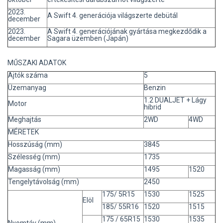
2023.
A Swift 4. generációja világszerte debütál
december
2023.
A Swift 4. generációjának gyártása megkezdődik a
december
Sagara üzemben (Japán)
MŰSZAKI ADATOK
Ajtók száma
5
Üzemanyag
Benzin
1.2 DUALJET + Lágy
Motor
hibrid
Meghajtás
2WD
4WD
MÉRETEK
Hosszúság (mm)
3845
Szélesség (mm)
1735
Magasság (mm)
1495
1520
Tengelytávolság (mm)
2450
175/ 5R15
1530
1525
Elöl
185/ 55R16
1520
1515
175 / 65R15
1530
1535
Nyomtáv (mm)