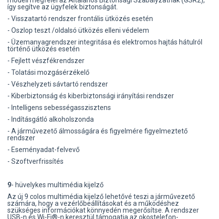
így segítve az ügyfelek biztonságát.
- Visszatartó rendszer frontális ütközés esetén
- Oszlop teszt /oldalsó ütközés elleni védelem
- Üzemanyagrendszer integritása és elektromos hajtás hátulról
történő ütközés esetén
- Fejlett vészfékrendszer
- Tolatási mozgásérzékelő
- Vészhelyzeti sávtartó rendszer
- Kiberbiztonság és kiberbiztonsági irányítási rendszer
- Intelligens sebességasszisztens
- Indításgátló alkoholszonda
- A járművezető álmosságára és figyelmére figyelmeztető
rendszer
- Eseményadat-felvevő
- Szoftverfrissítés
9
- hüvelykes multimédia kijelző
Az új 9 colos multimédia kijelző lehetővé teszi a járművezető
számára, hogy a vezérlőbeállításokat és a működéshez
szükséges információkat könnyedén megerősítse. A rendszer
USB-n és Wi-Fi®-n keresztül támogatja az okostelefon-