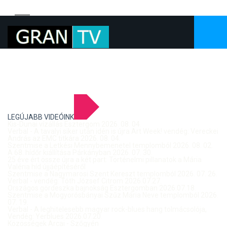
LEGÚJABB VIDEÓINK
Kis-Dunai vízállás Esztergom 2026. 08. 04.
Verbal - A tavalyi siker után idén is újra Art Week! vendég: Vereckei
András az EMC titkára 2026. 08. 04.
Szentmise a Letkési Mennybemenetel templomból 2026. 08. 02.
A 68. hídőr kiállítása Párkányban 2026. 07. 30.
25 éve ért össze újra a két part: Történelmi pillanatok a Mária
Valéria híd újjáépítéséről
Szentmise a Nagymarosi Szent Kereszt templomból 2026. 07. 26.
Verbal - vendég: Tóth József Citrom 2026.07.27.
Országos gördeszka bajnokság Esztergomban 2026.07.18.
Szentmise a Mogyorósbányai Szűz Mária Neve templomból 2026.
07. 19.
Verbal - A leghitelesebb magyar rock-blues hang tolmácsolója,
Vendég: Yerblues 2026.07.20.
Közösségek Arcai - Szőgyén