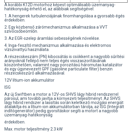
A korábbi K12D motorhoz képest optimálisabb üzemanyag-
hatékonyság érhető el, az alábbiak segítségével:
1. A hengerek turbulenciájának finomhangolása a gyorsabb égés
érdekében.
2. Egy közbenső zárómechanizmus alkalmazása a VVT
szívócsőbeömlőn.
3. Az EGR-szelep áramlási sebességének növelése.
4. Inga-feszítő mechanizmus alkalmazása és elektromos
vízszivattyú használata.
A részecskeszám (PN) kibocsátás is csökkent a nagyobb sűrítési
arányoknál fellépő nem teljes égés visszaszorításának
köszönhetően, valamint nagy porozitású háromutas katalizátor
és egy úgynevezett GPF (gasoline particulate filter) benzin
részecskeszűrő alkalmazásával.
12V lítium-ion akkumulátor
ISG
Az új Swiftben a motor a 12V-os SHVS lágy hibrid rendszerrel
párosul, ami tovább javítja a környezeti teljesítményt. Az SHVS
lágy hibrid rendszer a lassítás során keletkező mozgási energiát
átalakítja és a lítium-ion akkumulátorban tárolja, az ISG (Integrált
indítógenerátor) pedig gyorsításkor segíti a motort a nagyobb
üzemanyag-hatékonyság
érdekében.
Max. motor teljesítmény
2.3 kW