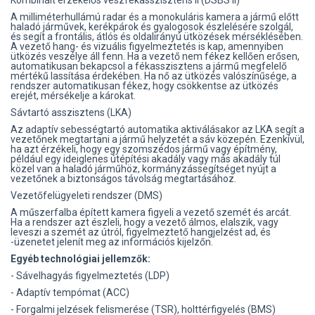
A milliméterhullámú radar és a monokuláris kamera a jármű előtt
haladó járművek, kerékpárok és gyalogosok észlelésére szolgál,
és segít a frontális, átlós és oldalirányú ütközések mérséklésében.
A vezető hang- és vizuális figyelmeztetés is kap, amennyiben
ütközés veszélye áll fenn. Ha a vezető nem fékez kellően erősen,
automatikusan bekapcsol a fékasszisztens a jármű megfelelő
mértékű lassítása érdekében. Ha nő az ütközés valószínűsége, a
rendszer automatikusan fékez, hogy csökkentse az ütközés
erejét, mérsékelje a károkat.
Sávtartó asszisztens (LKA)
Az adaptív sebességtartó automatika aktiválásakor az LKA segít a
vezetőnek megtartani a jármű helyzetét a sáv közepén. Ezenkívül,
ha azt érzékeli, hogy egy szomszédos jármű vagy építmény,
például egy ideiglenes útépítési akadály vagy más akadály túl
közel van a haladó járműhöz, kormányzássegítséget nyújt a
vezetőnek a biztonságos távolság megtartásához.
Vezetőfelügyeleti rendszer (DMS)
A műszerfalba épített kamera figyeli a vezető szemét és arcát.
Ha a rendszer azt észleli, hogy a vezető álmos, elalszik, vagy
leveszi a szemét az útról, figyelmeztető hangjelzést ad, és
-üzenetet jelenít meg az információs kijelzőn.
Egyéb technológiai jellemzők:
- Sávelhagyás figyelmeztetés (LDP)
- Adaptív tempómat (ACC)
- Forgalmi jelzések felismerése (TSR), holttérfigyelés (BMS)