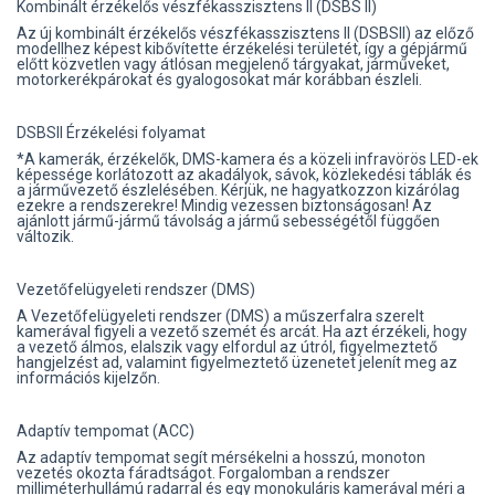
Kombinált érzékelős vészfékasszisztens II (DSBS II)
Az új kombinált érzékelős vészfékasszisztens II (DSBSII) az előző
modellhez képest kibővítette érzékelési területét, így a gépjármű
előtt közvetlen vagy átlósan megjelenő tárgyakat, járműveket,
motorkerékpárokat és gyalogosokat már korábban észleli.
DSBSII Érzékelési folyamat
*A kamerák, érzékelők, DMS-kamera és a közeli infravörös LED-ek
képessége korlátozott az akadályok, sávok, közlekedési táblák és
a járművezető észlelésében. Kérjük, ne hagyatkozzon kizárólag
ezekre a rendszerekre! Mindig vezessen biztonságosan! Az
ajánlott jármű-jármű távolság a jármű sebességétől függően
változik.
Vezetőfelügyeleti rendszer (DMS)
A Vezetőfelügyeleti rendszer (DMS) a műszerfalra szerelt
kamerával figyeli a vezető szemét és arcát. Ha azt érzékeli, hogy
a vezető álmos, elalszik vagy elfordul az útról, figyelmeztető
hangjelzést ad, valamint figyelmeztető üzenetet jelenít meg az
információs kijelzőn.
Adaptív tempomat (ACC)
Az adaptív tempomat segít mérsékelni a hosszú, monoton
vezetés okozta fáradtságot. Forgalomban a rendszer
milliméterhullámú radarral és egy monokuláris kamerával méri a