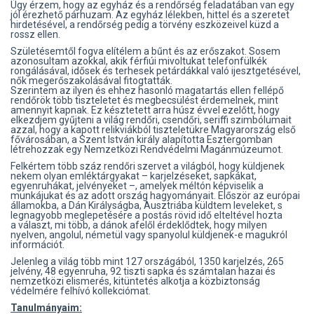
Úgy érzem, hogy az egyház és a rendőrség feladatában van egy
jól érezhető párhuzam. Az egyház lélekben, hittel és a szeretet
hirdetésével, a rendőrség pedig a törvény eszközeivel küzd a
rossz ellen.
Születésemtől fogva elítélem a bűnt és az erőszakot. Sosem
azonosultam azokkal, akik férfiúi mivoltukat telefonfülkék
rongálásával, idősek és terhesek petárdákkal való ijesztgetésével,
nők megerőszakolásával fitogtatták.
Szerintem az ilyen és ehhez hasonló magatartás ellen fellépő
rendőrök több tiszteletet és megbecsülést érdemelnek, mint
amennyit kapnak. Ez késztetett arra húsz évvel ezelőtt, hogy
elkezdjem gyűjteni a világ rendőri, csendőri, seriffi szimbólumait
azzal, hogy a kapott relikviákból tiszteletükre Magyarország első
fővárosában, a Szent István király alapította Esztergomban
létrehozzak egy Nemzetközi Rendvédelmi Magánmúzeumot.
Felkértem több száz rendőri szervet a világból, hogy küldjenek
nekem olyan emléktárgyakat – karjelzéseket, sapkákat,
egyenruhákat, jelvényeket –, amelyek méltón képviselik a
munkájukat és az adott ország hagyományait. Először az európai
államokba, a Dán Királyságba, Ausztriába küldtem leveleket, s
legnagyobb meglepetésére a postás rövid idő elteltével hozta
a választ, mi több, a dánok afelől érdeklődtek, hogy milyen
nyelven, angolul, németül vagy spanyolul küldjenek-e magukról
információt.
Jelenleg a világ több mint 127 országából, 1350 karjelzés, 265
jelvény, 48 egyenruha, 92 tiszti sapka és számtalan hazai és
nemzetközi elismerés, kitüntetés alkotja a közbiztonság
védelmére felhívó kollekciómat.
Tanulmányaim: