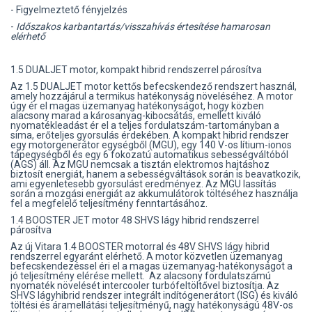
- Figyelmeztető fényjelzés
-
Időszakos karbantartás/visszahívás értesítése hamarosan
elérhető
1.5 DUALJET motor, kompakt hibrid rendszerrel párosítva
Az 1.5 DUALJET motor kettős befecskendező rendszert használ,
amely hozzájárul a termikus hatékonyság növeléséhez. A motor
úgy ér el magas üzemanyag hatékonyságot, hogy közben
alacsony marad a károsanyag-kibocsátás, emellett kiváló
nyomatékleadást ér el a teljes fordulatszám-tartományban a
sima, erőteljes gyorsulás érdekében. A kompakt hibrid rendszer
egy motorgenerátor egységből (MGU), egy 140 V-os lítium-ionos
tápegységből és egy 6 fokozatú automatikus sebességváltóból
(AGS) áll. Az MGU nemcsak a tisztán elektromos hajtáshoz
biztosít energiát, hanem a sebességváltások során is beavatkozik,
ami egyenletesebb gyorsulást eredményez. Az MGU lassítás
során a mozgási energiát az akkumulátorok töltéséhez használja
fel a megfelelő teljesítmény fenntartásához.
1.4 BOOSTER JET motor 48 SHVS lágy hibrid rendszerrel
párosítva
Az új Vitara 1.4 BOOSTER motorral és 48V SHVS lágy hibrid
rendszerrel egyaránt elérhető. A motor közvetlen üzemanyag
befecskendezéssel éri el a magas üzemanyag-hatékonyságot a
jó teljesítmény elérése mellett. Az alacsony fordulatszámú
nyomaték növelését intercooler turbófeltöltővel biztosítja. Az
SHVS lágyhibrid rendszer integrált indítógenerátort (ISG) és kiváló
töltési és áramellátási teljesítményű, nagy hatékonyságú 48V-os