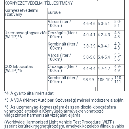
KÖRNYEZETVÉDELMI TELJESÍTMÉNY
Környezetvédelmi
Euro6e
szabvány
Városi (liter /
5.0-
4.6-4.6
5.0-5.1
100km)
5.1
Üzemanyagfogyasztás
Országúti (liter /
4.5-
4.0-4.1
4.2-4.3
(WLTP)*6
100km)
4.5
Kombinált (liter /
4.3-
3.8-3.9
4.0-4.1
100km)
4.3
Városi (liter /
5.5-
5.0-5.0
5.4-5.4
100km)
5.6
CO2 kibocsátás
Országúti (liter /
4.9-
4.4-4.4
4.7-4.7
(WLTP)*6
100km)
4.9
Kombinált (liter /
110-
98-99
105-107
100km)
111
*4: A gyártó által mért adat.
*5: A VDA (Német Autóipari Szövetség) mérési módszere alapján.
*6: Az üzemanyag-fogyasztásra és szén-dioxid-kibocsátásra
vonatkozó értékek a Könnyűgépjárművekre vonatkozó
világszinten harmonizált vizsgálati eljárás
(Worldwide Harmonized Light Vehicle Test Procedure, WLTP)
szerint kerültek meghatározásra, amelyek közelebb állnak a valós