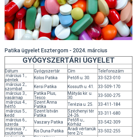
Patika ügyelet Esztergom - 2024. március
GYÓGYSZERTÁRI ÜGYELET
Dátum
Gyógyszertár
Cím
Telefonszám
március 1.,
Kolos Patika
Petőfi u. 30.
33-523-010
péntek
március 2.,
Kersi Patika
Kossuth u. 41.
33-509-170
szombat
március 3.,
Patika Plus,
Mátyás kir. u.
33-500-275
vasárnap
Tesco
30.
március 4.,
Szent Anna
Terézia u. 25.
33-411-184
hétfő
Patika
március 5.,
Szent István
Széchenyi tér
33-311-680
kedd
Patika
24-26.
március 6.,
Petőfi u.,
Vaszary Patika
33-542-309
szerda
Kórház
március 7.,
Aradi vértanúk
Kis Duna Patika
33-502-255
csütörtök
tere 2/c