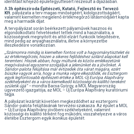
identitást kifejező épületegyüttesért részesült a díjazásban.
A
3h építésziroda Építészeti, Kutató, Fejlesztő és Tervező
Kft.
pályázata a terv magas minőségéért, kidolgozottságáért,
valamint kiemelten megjelenő értékmegőrző látásmódjáért kapta
meg a harmadik díjat.
A tervpályázat során beérkezett pályaművek hasznos és
elgondolkodtató felvetéseket tettek mind a használatra, a
közösségnek megnyitott és attól elzárt funkciók telepítésére,
mind pedig az anyaghasználatra, illetve a környezetbe
illeszkedésre vonatkozóan.
„
Számomra mindig is kiemelten fontos volt a hagyománytisztelet és
az értékmegőrzés, hiszen a sikeres fejlődéshez szilárd alapokat kell
teremteni. Hiszek abban, hogy múltunk és közös emlékezetünk
megóvásával egyszerre szolgáljuk a jelenünket és a jövőnket. A
Sándor-palota felújítása már évtizedek óta várat magára, ezért
büszke vagyok arra, hogy a munka végre elkezdődik, és Esztergom
egyik legfontosabb építészeti értéke a MOL-Új Európa Alapítvány
székhelyeként és a város kiemelkedő közösségi és kiállító tereként
születik újjá” –
mondta Bacsa György, a MOL Magyarország
ügyvezető igazgatója, az MOL – Új Európa Alapítvány kuratóriumi
tagja.
A pályázat lezártát követően megkezdődhet az esztergomi
Sándor-palota felújításának tervezési szakasza. Az épület a MOL
– Új Európa Alapítvány jövőbeni székhelyeként, valamint
közösségi és kiállító térként fog működni, visszahelyezve a város
életébe Esztergom egyik ikonikus épületét.