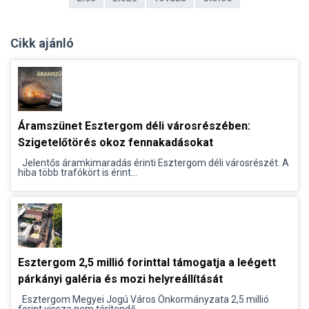
Cikk ajánló
Áramszünet Esztergom déli városrészében:
Szigetelőtörés okoz fennakadásokat
Jelentős áramkimaradás érinti Esztergom déli városrészét. A
hiba több trafókört is érint...
Esztergom 2,5 millió forinttal támogatja a leégett
párkányi galéria és mozi helyreállítását
Esztergom Megyei Jogú Város Önkormányzata 2,5 millió
forint vissza nem térítendő...