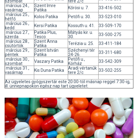
szombat
tere 2/c
március 24.,
Szent Imre
Kőrösi u. 7.
33-416-502
vasárnap
Patika
március 25.,
Kolos Patika
Petőfi u. 30.
33-523-010
hétfő
március 26.,
Kersi Patika
Kossuth u. 41.
33-509-170
kedd
március 27.,
Patika Plus,
Mátyás kir. u.
33-500-275
szerda
Tesco
30.
március 28.,
Szent Anna
Terézia u. 25.
33-411-184
csütörtök
Patika
március 29.,
Szent István
Széchenyi tér
33-311-680
péntek
Patika
24-26.
március 30.,
Petőfi u.,
Vaszary Patika
33-542-309
szombat
Kórház
március 31.,
Aradi vértanúk
Kis Duna Patika
33-502-255
vasárnap
tere 2/c
Az ügyeletes gyógyszertár este 20:00-tól másnap reggel 7:30-ig,
ill. ünnepnapokon egész nap tart ügyeletet.