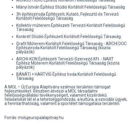
MONOSTUDIO Építész Korlátolt Felelősségű Társaság
Mányi István Építész Stúdió Korlátolt Felelősségű Társaság
3h építésziroda Építészeti, Kutató, Fejlesztő és Tervező
Korlátolt Felelősségű Társaság
Kollektív műterem Építészeti Tervező Korlátolt Felelősségű
Társaság
Konkrét Stúdió Építészeti Korlátolt Felelősségű Társaság
Grafit Műterem Korlátolt Felelősségű Társaság - ARCHI.DOC
Építésziroda Korlátolt Felelősségű Társaság (közös
pályázók)
ARCHI-KON Építészeti Tervező-Szervező Kft. - NART
Építész Műterem Korlátolt Felelősségű Társaság (közös
pályázók)
BÁNÁTI + HARTVIG Építész Iroda Korlátolt Felelősségű
Társaság
A MOL – Új Európa Alapítvány számos területen támogat
fejlesztéseket. Részben átveszi a MOL társadalmi
felelősségvállalási tevékenységeit, valamint közérdekű
feladatokat lát el a tehetséggondozás, a kultúra, a szociális ügyek,
a fenntarthatóság, valamint a sportélet támogatása területén.
Forrás: molujeuropaalapitvay.hu