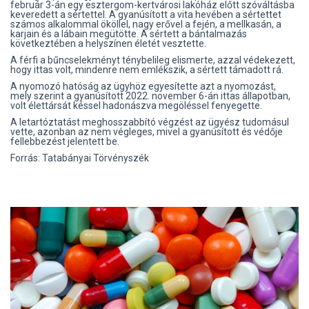
február 3-án egy esztergom-kertvárosi lakóház előtt szóváltásba
keveredett a sértettel. A gyanúsított a vita hevében a sértettet
számos alkalommal ököllel, nagy erővel a fején, a mellkasán, a
karjain és a lábain megütötte. A sértett a bántalmazás
következtében a helyszínen életét vesztette.
A férfi a bűncselekményt ténybelileg elismerte, azzal védekezett,
hogy ittas volt, mindenre nem emlékszik, a sértett támadott rá.
A nyomozó hatóság az ügyhöz egyesítette azt a nyomozást,
mely szerint a gyanúsított 2022. november 6-án ittas állapotban,
volt élettársát késsel hadonászva megöléssel fenyegette.
A letartóztatást meghosszabbító végzést az ügyész tudomásul
vette, azonban az nem végleges, mivel a gyanúsított és védője
fellebbezést jelentett be.
Forrás: Tatabányai Törvényszék