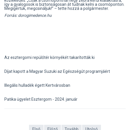
közlekedés. „Csak a csomópontnál négy zebra kerül kialakításra,
így a gyalogosok is biztonságosan át tudnak kelni a csomóponton.
Megígértük, megcsináljuk!” – tette hozzá a polgármester.
Forrás: dorogimedence.hu
Az esztergomi repülőtér környékét takarították ki
Díjat kapott a Magyar Suzuki az Egészségút programjáért
Illegális hulladék égett Kertvárosban
Patika ügyelet Esztergom - 2024. január
Első
Előző
Tovább
Utolsó