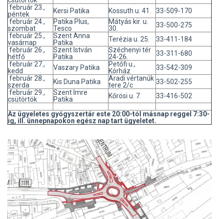
február 23.,
Kersi Patika
Kossuth u. 41.
33-509-170
péntek
február 24.,
Patika Plus,
Mátyás kir. u.
33-500-275
szombat
Tesco
30.
február 25.,
Szent Anna
Terézia u. 25.
33-411-184
vasárnap
Patika
február 26.,
Szent István
Széchenyi tér
33-311-680
hétfő
Patika
24-26.
február 27.,
Petőfi u.,
Vaszary Patika
33-542-309
kedd
Kórház
február 28.,
Aradi vértanúk
Kis Duna Patika
33-502-255
szerda
tere 2/c
február 29.,
Szent Imre
Kőrösi u. 7.
33-416-502
csütörtök
Patika
Az ügyeletes gyógyszertár este 20:00-tól másnap reggel 7:30-
ig, ill. ünnepnapokon egész nap tart ügyeletet.