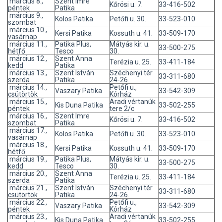
március 8.,
Szent Imre
Kőrösi u. 7.
33-416-502
péntek
Patika
március 9.,
Kolos Patika
Petőfi u. 30.
33-523-010
szombat
március 10.,
Kersi Patika
Kossuth u. 41.
33-509-170
vasárnap
március 11.,
Patika Plus,
Mátyás kir. u.
33-500-275
hétfő
Tesco
30.
március 12.,
Szent Anna
Terézia u. 25.
33-411-184
kedd
Patika
március 13.,
Szent István
Széchenyi tér
33-311-680
szerda
Patika
24-26.
március 14.,
Petőfi u.,
Vaszary Patika
33-542-309
csütörtök
Kórház
március 15.,
Aradi vértanúk
Kis Duna Patika
33-502-255
péntek
tere 2/c
március 16.,
Szent Imre
Kőrösi u. 7.
33-416-502
szombat
Patika
március 17.,
Kolos Patika
Petőfi u. 30.
33-523-010
vasárnap
március 18.,
Kersi Patika
Kossuth u. 41.
33-509-170
hétfő
március 19.,
Patika Plus,
Mátyás kir. u.
33-500-275
kedd
Tesco
30.
március 20.,
Szent Anna
Terézia u. 25.
33-411-184
szerda
Patika
március 21.,
Szent István
Széchenyi tér
33-311-680
csütörtök
Patika
24-26.
március 22.,
Petőfi u.,
Vaszary Patika
33-542-309
péntek
Kórház
március 23.,
Aradi vértanúk
Kis Duna Patika
33-502-255