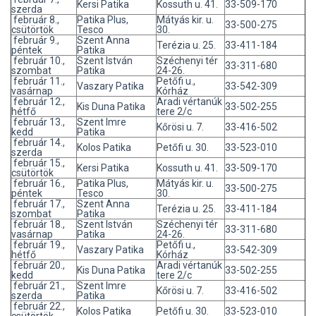
Kersi Patika
Kossuth u. 41.
33-509-170
szerda
február 8.,
Patika Plus,
Mátyás kir. u.
33-500-275
csütörtök
Tesco
30.
február 9.,
Szent Anna
Terézia u. 25.
33-411-184
péntek
Patika
február 10.,
Szent István
Széchenyi tér
33-311-680
szombat
Patika
24-26.
február 11.,
Petőfi u.,
Vaszary Patika
33-542-309
vasárnap
Kórház
február 12.,
Aradi vértanúk
Kis Duna Patika
33-502-255
hétfő
tere 2/c
február 13.,
Szent Imre
Kőrösi u. 7.
33-416-502
kedd
Patika
február 14.,
Kolos Patika
Petőfi u. 30.
33-523-010
szerda
február 15.,
Kersi Patika
Kossuth u. 41.
33-509-170
csütörtök
február 16.,
Patika Plus,
Mátyás kir. u.
33-500-275
péntek
Tesco
30.
február 17.,
Szent Anna
Terézia u. 25.
33-411-184
szombat
Patika
február 18.,
Szent István
Széchenyi tér
33-311-680
vasárnap
Patika
24-26.
február 19.,
Petőfi u.,
Vaszary Patika
33-542-309
hétfő
Kórház
február 20.,
Aradi vértanúk
Kis Duna Patika
33-502-255
kedd
tere 2/c
február 21.,
Szent Imre
Kőrösi u. 7.
33-416-502
szerda
Patika
február 22.,
Kolos Patika
Petőfi u. 30.
33-523-010
csütörtök