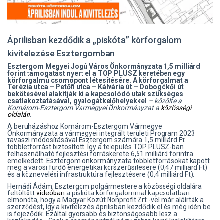
Áprilisban kezdődik a „piskóta” körforgalom
kivitelezése Esztergomban
Esztergom Megyei Jogú Város Önkormányzata 1,5 milliárd
forint támogatást nyert el a TOP PLUSZ keretében egy
körforgalmú csomópont létesítésére. A körforgalmat a
Terézia utca – Petőfi utca – Kálvária út – Dobogókői út
bekötésével alakítják ki a kapcsolódó utak szükséges
csatlakoztatásával, gyalogátkelőhelyekkel
– közölte a
Komárom-Esztergom Vármegyei Önkormányzat a
közösségi
oldalán
.
A beruházáshoz Komárom-Esztergom Vármegye
Önkormányzata a vármegyei integrált területi Program 2023
tavaszi módosításával Esztergom számára 1,5 milliárd Ft
többletforrást biztosított. Így a település TOP PLUSZ-ban
felhasználható fejlesztési forráskerete 6,51 milliárd forintra
emelkedett. Esztergom önkormányzata többletforrásokat kapott
még a városi fürdő energetikai korszerűsítésére (0,47 milliárd Ft)
és a köznevelési infrastruktúra fejlesztésére (0,4 milliárd Ft).
Hernádi Ádám, Esztergom polgármestere a közösségi oldalára
feltöltött
videóban
a piskóta körforgalommal kapcsolatban
elmondta, hogy a Magyar Közút Nonprofit Zrt.-vel már aláírták a
szerződést, így a kivitelezés áprilisban kezdődik el és még idén be
is fejeződik. Ezáltal gyorsabb és biztonságosabb lesz a