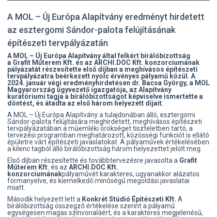
A MOL – Új Európa Alapítvány eredményt hirdetett
az esztergomi Sándor-palota felújításának
építészeti tervpályázatán
A MOL – Új Európa Alapítvány által felkért bírálóbizottság
a
Grafit Műterem Kft. és az ARCHI.DOC Kft. konzorciumának
pályázatát részesítette első díjban a meghívásos építészeti
tervpályázatra beérkezett nyolc érvényes pályamű közül. A
2024. január végi eredményhirdetésen dr. Bacsa György, a MOL
Magyarország ügyvezető igazgatója, az Alapítvány
kuratóriumi tagja a bírálóbizottságot képviselve ismertette a
döntést, és átadta az első három helyezett díjait.
A MOL – Új Európa Alapítvány a tulajdonában álló, esztergomi
Sándor-palota felújítására meghirdetett, meghívásos építészeti
tervpályázatában a műemléki örökséget tiszteletben tartó, a
tervezési programban meghatározott, közösségi funkciót is ellátó
épületre várt építészeti javaslatokat. A pályaművek értékelésében
a kilenc tagból álló bírálóbizottság három helyezettet jelölt meg.
Első díjban részesítette és továbbtervezésre javasolta a
Grafit
Műterem Kft.
és az
ARCHI.DOC Kft.
konzorciumának
pályaművét karakteres, ugyanakkor alázatos
formanyelve, és kiemelkedő minőségű megoldási javaslatai
miatt.
Második helyezett lett a
Konkrét Stúdió Építészeti Kft.
A
bírálóbizottság összegző értékelése szerint a pályamű
egységesen magas színvonaláért, és a karakteres megjelenésű,