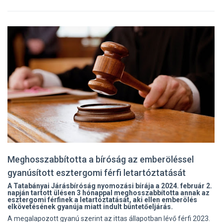
Meghosszabbította a bíróság az emberöléssel
gyanúsított esztergomi férfi letartóztatását
A Tatabányai Járásbíróság nyomozási bírája a 2024. február 2.
napján tartott ülésen 3 hónappal meghosszabbította annak az
esztergomi férfinek a letartóztatását, aki ellen emberölés
elkövetésének gyanúja miatt indult büntetőeljárás.
A megalapozott gyanú szerint az ittas állapotban lévő férfi 2023.