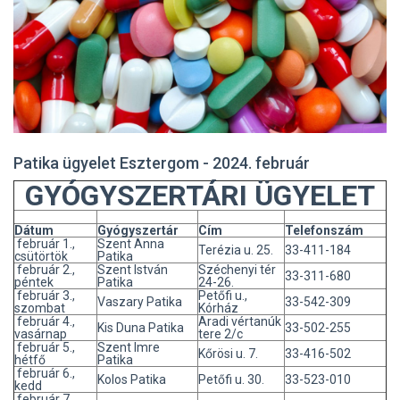
Patika ügyelet Esztergom - 2024. február
GYÓGYSZERTÁRI ÜGYELET
Dátum
Gyógyszertár
Cím
Telefonszám
február 1.,
Szent Anna
Terézia u. 25.
33-411-184
csütörtök
Patika
február 2.,
Szent István
Széchenyi tér
33-311-680
péntek
Patika
24-26.
február 3.,
Petőfi u.,
Vaszary Patika
33-542-309
szombat
Kórház
február 4.,
Aradi vértanúk
Kis Duna Patika
33-502-255
vasárnap
tere 2/c
február 5.,
Szent Imre
Kőrösi u. 7.
33-416-502
hétfő
Patika
február 6.,
Kolos Patika
Petőfi u. 30.
33-523-010
kedd
február 7.,