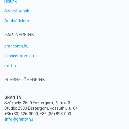
Rólunk
Szerzői jogok
Adatvédelem
PARTNEREINK
grancomp.hu
okoscentrum.hu
mti.hu
ELÉRHETŐSÉGEINK
GRAN TV
Székhely: 2500 Esztergom, Perc u. 3.
Stúdió: 2500 Esztergom, Kossuth L. u. 64.
+36 (30) 626-3000, +36 (36) 898-000
info@grantv.hu