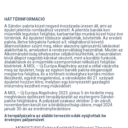
HÁTTÉRINFORMÁCIÓ
A Sándor-palota közel negyed évszázada üresen áll, ami az
épület jelentős romlásához vezetett. A jelentős barokk kori
műemlék legutolsó felújítási, karbantartási munkái közel húsz éve
történtek. Az épületet többször alakították, bővítették. Az eredeti
palota, illetve bérpalota funkció a II. világháborút követő
államosításkor szűnt meg, ekkor alacsony igényszintű lakásokat
alakítottak ki, amelyeket a rendszerváltásig használtak. Miután az
Alkotmánybíróság elhelyezése céljából kiürítették, a használaton
kívüli állapot nagyobb károkat okozott, mint a korábbi funkciók,
átalakítások és a műemléki szempontokat nélkülöző felújítási
kísérletek. A MOL – Új Európa Alapítvány azzal a céllal vásárolta
meg az épületet, hogy az egykori barokk palota eleganciáját
megtartva felújítsa, és a történeti örökséghez kortárs módon
illeszkedő, egyedi megjelenésű, a városképbe illő 21. századi
épületet hozzon létre, melyben egy környezetét gazdagító
intézmény kezdheti meg működését.
A MOL – Új Európa Alapítvány 2023. június 5-én hirdette meg
meghívásos építészeti tervpályázatát az esztergomi Sándor-
palota felújítására. A pályázati szakasz október 2-án zárult,
novemberben került sor a bírálóbizottsági ülésre, majd 2024.
január 30-án az eredményhirdetésre.
A tervpályázatra az alábbi tervezőirodák nyújtottak be
érvényes pályaművet: