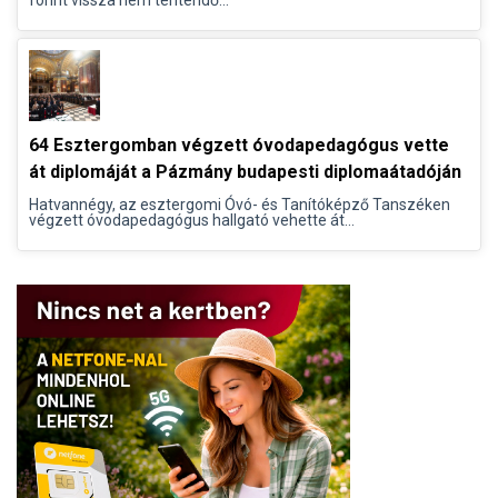
64 Esztergomban végzett óvodapedagógus vette
át diplomáját a Pázmány budapesti diplomaátadóján
Hatvannégy, az esztergomi Óvó- és Tanítóképző Tanszéken
végzett óvodapedagógus hallgató vehette át...