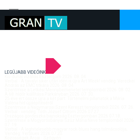
LEGÚJABB VIDEÓINK
Kis-dunai vízállás Esztergom 2026. 08. 04.
Verbal - A tavalyi siker után idén is újra Art Week! vendég: Vereckei
András az EMC titkára 2026. 08. 04.
Szentmise a Letkési Mennybemenetel templomból 2026. 08. 02.
A 68. hídőr kiállítása Párkányban 2026. 07. 30.
25 éve ért össze újra a két part: Történelmi pillanatok a Mária
Valéria híd újjáépítéséről
Szentmise a Nagymarosi Szent Kereszt templomból 2026. 07. 26.
Verbal - vendég: Tóth József Citrom 2026.07.27.
Országos gördeszka bajnokság Esztergomban 2026.07.18.
Szentmise a Mogyorósbányai Szűz Mária Neve templomból 2026.
07. 19.
Verbal - A leghitelesebb magyar rock-blues hang tolmácsolója,
Vendég: Yerblues 2026.07.20.
Közösségek Arcai - Szőgyén