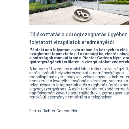
Tájékoztatás a dorogi szaghatás ügyében
folytatott vizsgálatok eredményéről
Pénteki nap folyamán a városban és környéken élők
szaghatást tapasztaltak. Lakossági bejelentés alap
a hatóságok munkatársai a Richter Gedeon Nyrt. do
gyáregységének területén is vizsgálatokat végeztek
A katasztrófavédelmi mobil labor műszereivel végzett,
során lezárult helyszíni vizsgálat eredményeképpen
megállapítást nyert, hogy veszélyes anyag a Richter ter
nem került a levegőbe, továbbá a városban, valamint 
településeken is tapasztalt erős szaghatás forrása n
a gyógyszergyárhoz. A gyár területén működő termel
nap folyamán zavartalanul működtek, üzemezavar va
rendkívüli esemény nem történt a telephelyen.
Forrás: Richter Gedeon Nyrt.