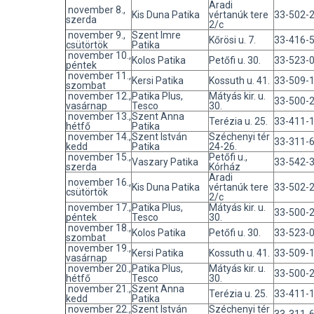
Aradi
november 8.,
Kis Duna Patika
vértanúk tere
33-502-
szerda
2/c
november 9.,
Szent Imre
Kőrösi u. 7.
33-416-
csütörtök
Patika
november 10.,
Kolos Patika
Petőfi u. 30.
33-523-
péntek
november 11.,
Kersi Patika
Kossuth u. 41.
33-509-
szombat
november 12.,
Patika Plus,
Mátyás kir. u.
33-500-
vasárnap
Tesco
30.
november 13.,
Szent Anna
Terézia u. 25.
33-411-
hétfő
Patika
november 14.,
Szent István
Széchenyi tér
33-311-
kedd
Patika
24-26.
november 15.,
Petőfi u.,
Vaszary Patika
33-542-
szerda
Kórház
Aradi
november 16.,
Kis Duna Patika
vértanúk tere
33-502-
csütörtök
2/c
november 17.,
Patika Plus,
Mátyás kir. u.
33-500-
péntek
Tesco
30.
november 18.,
Kolos Patika
Petőfi u. 30.
33-523-
szombat
november 19.,
Kersi Patika
Kossuth u. 41.
33-509-
vasárnap
november 20.,
Patika Plus,
Mátyás kir. u.
33-500-
hétfő
Tesco
30.
november 21.,
Szent Anna
Terézia u. 25.
33-411-
kedd
Patika
november 22.,
Szent István
Széchenyi tér