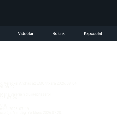
Videótár
Rólunk
Kapcsolat
dég: Vereckei András az EMC titkára 2026. 08. 04.
. 08. 02.
 Mária Valéria híd újjáépítéséről
26. 07. 26.
.18.
ból 2026. 07. 19.
csolója, Vendég: Yerblues 2026.07.20.