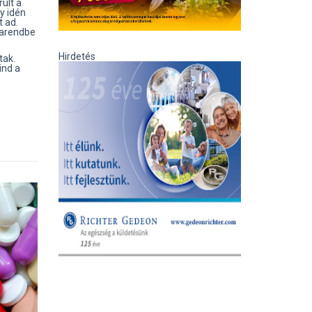
ült a
y idén
 ad.
karendbe
Hirdetés
tak.
ind a