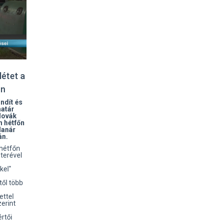
létet a
on
ndít és
határ
zlovák
n hétfőn
lanár
án.
 hétfőn
zterével
kel"
től több
ettel
erint
rtői