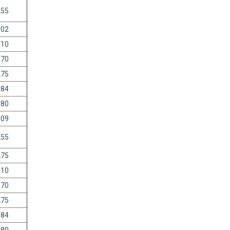
255
502
010
170
275
184
680
309
255
275
010
170
275
184