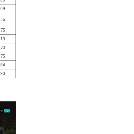
680
309
255
275
010
170
275
184
680