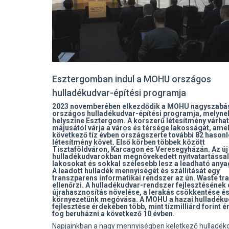
Esztergomban indul a MOHU országos
hulladékudvar-építési programja
2023 novemberében elkezdődik a MOHU nagyszabá
országos hulladékudvar-építési programja, melyne
helyszíne Esztergom. A korszerű létesítmény várha
májusától várja a város és térsége lakosságát, amel
következő tíz évben országszerte további 82 hason
létesítmény követ. Első körben többek között
Tisztaföldváron, Karcagon és Veresegyházán. Az új
hulladékudvarokban megnövekedett nyitvatartással 
lakosokat és sokkal szélesebb lesz a leadható anya
A leadott hulladék mennyiségét és szállítását egy
transzparens informatikai rendszer az ún. Waste tr
ellenőrzi. A hulladékudvar-rendszer fejlesztésének 
újrahasznosítás növelése, a lerakás csökkentése é
környezetünk megóvása. A MOHU a hazai hulladék
fejlesztése érdekében több, mint tízmilliárd forint 
fog beruházni a következő 10 évben.
Napjainkban a nagy mennyiségben keletkező hulladék