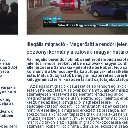
Illegális migráció - Megerősíti a rendőri jelen
pozsonyi kormány a szlovák-magyar határ
sú,
Az illegális bevándorlóknak szánt erődemonstrációt i
k első
jelentős rendőri erőket vet be a szlovák-magyar zöld
tóan 2024
ellenőrzésére Szlovákia - jelentette be Robert Fico s
yet a
kormányfő a Dunacsúny-Rajka autópálya-határátkelő
ló
este, Matus Sutaj Estok belügyminiszterrel és Juraj B
külügyminiszterrel közösen tartott sajtótájékoztatój
Az illegális migráció kiszűrését célzó rendőrségi akció
várják a
este vette kezdetét. A szlovák kormányfő, aki két minis
gok köre.
személyesen részt vett a bejelentett rendőrségi akció
megindításán is, már délután jelezte, hogy "jelentős erők
acking
készülnek az illegális migráció megfékezésére. A
célja az
sajtótájékoztatón Robert Fico rámutatott: ez év kezdeté
s
mint 46 ezer illegális migráns érkezett az országba, ami
udvarok
sokszorosa a korábban tapasztaltnak, s a kialakult helyz
értékben
"muszáj kezdeni valamit", mivel meglévő információik sz
már rövid távon is az illegális migráció fokozódására kell
ok és nem
számítani. Robert Fico bírálta Ódor Lajos leköszönt szaké