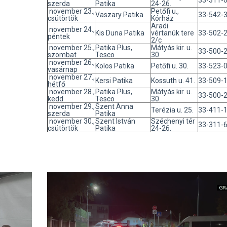
33-311-
szerda
Patika
24-26.
november 23.,
Petőfi u.,
Vaszary Patika
33-542-
csütörtök
Kórház
Aradi
november 24.,
Kis Duna Patika
vértanúk tere
33-502-
péntek
2/c
november 25.,
Patika Plus,
Mátyás kir. u.
33-500-
szombat
Tesco
30.
november 26.,
Kolos Patika
Petőfi u. 30.
33-523-
vasárnap
november 27.,
Kersi Patika
Kossuth u. 41.
33-509-
hétfő
november 28.,
Patika Plus,
Mátyás kir. u.
33-500-
kedd
Tesco
30.
november 29.,
Szent Anna
Terézia u. 25.
33-411-
szerda
Patika
november 30.,
Szent István
Széchenyi tér
33-311-
csütörtök
Patika
24-26.