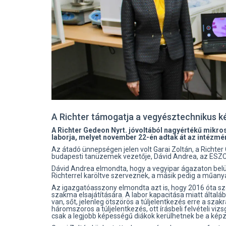
A Richter támogatja a vegyésztechnikus 
A Richter Gedeon Nyrt. jóvoltából nagyértékű mikr
laborja, melyet november 22-én adtak át az intézmé
Az átadó ünnepségen jelen volt Garai Zoltán, a Richte
budapesti tanüzemek vezetője, Dávid Andrea, az ESZC
Dávid Andrea elmondta, hogy a vegyipar ágazaton belü
Richterrel karöltve szerveznek, a másik pedig a műany
Az igazgatóasszony elmondta azt is, hogy 2016 óta sze
szakma elsajátítására. A labor kapacitása miatt általáb
van, sőt, jelenleg ötszörös a túljelentkezés erre a sza
háromszoros a túljelentkezés, ott írásbeli felvételi viz
csak a legjobb képességű diákok kerülhetnek be a kép