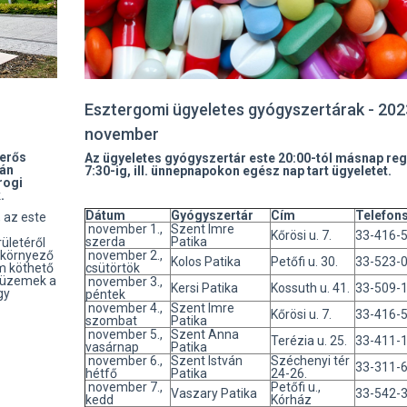
Esztergomi ügyeletes gyógyszertárak - 202
november
 erős
Az ügyeletes gyógyszertár este 20:00-tól másnap reg
ján
7:30-ig, ill. ünnepnapokon egész nap tart ügyeletet.
rogi
.
Dátum
Gyógyszertár
Cím
Telefon
 az este
november 1.,
Szent Imre
Kőrösi u. 7.
33-416-
szerda
Patika
ületéről
a környező
november 2.,
Kolos Patika
Petőfi u. 30.
33-523-
em köthető
csütörtök
őüzemek a
november 3.,
Kersi Patika
Kossuth u. 41.
33-509-
gy
péntek
november 4.,
Szent Imre
Kőrösi u. 7.
33-416-
szombat
Patika
november 5.,
Szent Anna
Terézia u. 25.
33-411-
vasárnap
Patika
november 6.,
Szent István
Széchenyi tér
33-311-
hétfő
Patika
24-26.
november 7.,
Petőfi u.,
Vaszary Patika
33-542-
kedd
Kórház