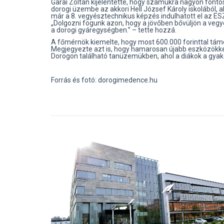
Garai Zoltán kijelentette, hogy számukra nagyon fonto
dorogi üzembe az akkori Hell József Károly iskolából, a
már a 8. vegyésztechnikus képzés indulhatott el az E
„Dolgozni fogunk azon, hogy a jövőben bővüljön a veg
a dorogi gyáregységben.” – tette hozzá.
A főmérnök kiemelte, hogy most 600.000 forinttal támo
Megjegyezte azt is, hogy hamarosan újabb eszközökke
Dorogon található tanüzemükben, ahol a diákok a gya
Forrás és fotó: dorogimedence.hu