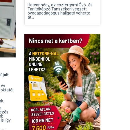
Hatvannégy, az esztergomi Óvó- és
Tanítóképző Tanszéken végzett
óvodapedagógus hallgató vehette
át...
újult
 és
oktatói.
ak.
a
kezés
bb
is, így