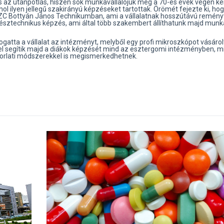
s az utánpótlás, hiszen sok munkavállalójuk még a 70-es évek végén ker
hol ilyen jellegű szakirányú képzéseket tartottak. Örömét fejezte ki, hog
SZC Bottyán János Technikumban, ami a vállalatnak hosszútávú reményt
yésztechnikus képzés, ami által több szakembert állíthatunk majd mun
gatta a vállalat az intézményt, melyből egy profi mikroszkópot vásárol
l segítik majd a diákok képzését mind az esztergomi intézményben, m
korlati módszerekkel is megismerkedhetnek.