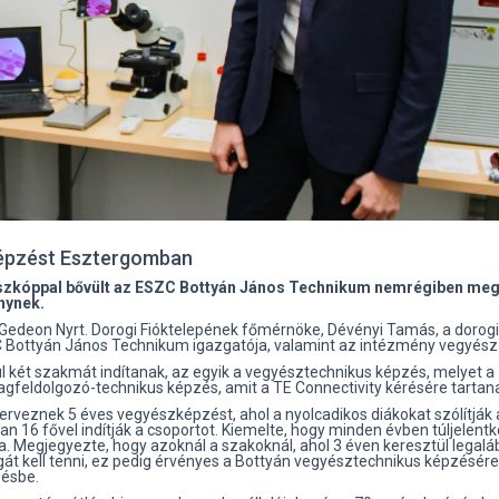
képzést Esztergomban
oszkóppal bővült az ESZC Bottyán János Technikum nemrégiben meg
nynek.
r Gedeon Nyrt. Dorogi Fióktelepének főmérnöke, Dévényi Tamás, a dorogi
 Bottyán János Technikum igazgatója, valamint az intézmény vegyész 
l két szakmát indítanak, az egyik a vegyésztechnikus képzés, melyet a
agfeldolgozó-technikus képzés, amit a TE Connectivity kérésére tartan
rveznek 5 éves vegyészképzést, ahol a nyolcadikos diákokat szólítják 
an 16 fővel indítják a csoportot. Kiemelte, hogy minden évben túljelent
kra. Megjegyezte, hogy azoknál a szakoknál, ahol 3 éven keresztül legalá
sgát kell tenni, ez pedig érvényes a Bottyán vegyésztechnikus képzésére 
zésbe.