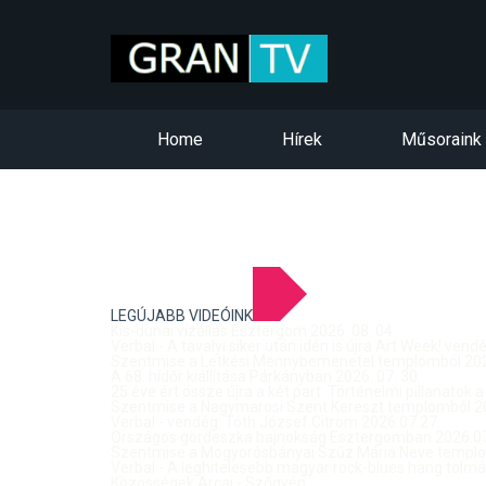
Home
Hírek
Műsoraink
LEGÚJABB VIDEÓINK
Kis-dunai vízállás Esztergom 2026. 08. 04.
Verbal - A tavalyi siker után idén is újra Art Week! ven
Szentmise a Letkési Mennybemenetel templomból 2026
A 68. hídőr kiállítása Párkányban 2026. 07. 30.
25 éve ért össze újra a két part: Történelmi pillanatok a
Szentmise a Nagymarosi Szent Kereszt templomból 20
Verbal - vendég: Tóth József Citrom 2026.07.27.
Országos gördeszka bajnokság Esztergomban 2026.07
Szentmise a Mogyorósbányai Szűz Mária Neve templom
Verbal - A leghitelesebb magyar rock-blues hang tolmá
Közösségek Arcai - Szőgyén