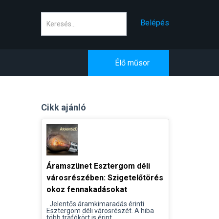
Keresés
Belépés
Élő műsor
Cikk ajánló
Áramszünet Esztergom déli
városrészében: Szigetelőtörés
okoz fennakadásokat
Jelentős áramkimaradás érinti
Esztergom déli városrészét. A hiba
több trafókört is érint...