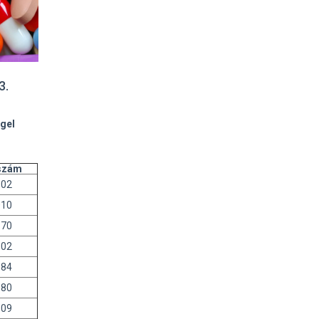
3.
gel
szám
502
010
170
502
184
680
309