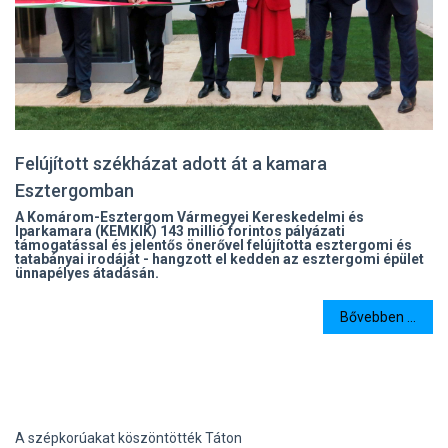
Felújított székházat adott át a kamara
Esztergomban
A Komárom-Esztergom Vármegyei Kereskedelmi és
Iparkamara (KEMKIK) 143 millió forintos pályázati
támogatással és jelentős önerővel felújította esztergomi és
tatabányai irodáját - hangzott el kedden az esztergomi épület
ünnapélyes átadásán.
Bővebben ...
A szépkorúakat köszöntötték Táton