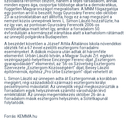
szocialista reformot célzott, hanem a teljes társadalom, annak
minden egyes ága, csoportjai többsége akarta a demokratikus,
független Magyarországot megvalósítani. A MNM főigazgatója
egy ponton arról is beszélt, hogy Gyurcsány Ferenc idei október
23-ai szónoklatában azt állította, hogy ez a nap megszűnt a
nemzet közös ünnepének lenni. L. Simon László hozzáfűzte, ha
ez így van, az pontosan Gyurcsány Ferencék 2006-os
rendőrattakja miatt lehet így, amikor a forradalom 50.
évfordulóján a kormányzat irányítása alatt a karhatolom rátámadt
az ünneplő polgárokra Budapesten.
A beszédet követően a József Attila Általános Iskola növendékei
idézték fel a 67 évvel ezelőtti esztergomi forradalmi
eseményeket. A diákok műsora után adtak át háromféle
elismerést. Urbán László István, a Magyar Suzuki Zrt. egykori
vezérigazgató-helyettese Einczinger Ferenc-díjat „Esztergom
gyarapodásáért” elismerést, az ’56-os Szövetség Esztergomi
Szervezete „Esztergom Közösségéért” díjat, Besey László
építőmérnök, építész „Pro Urbe Esztergom”-díjat vehetett át.
L. Simon László az ünnepen adta át Esztergomnak a korábban
megígért, régi századokból származó esztergomi királyi
pecsétnyomó másolatát. Az ünneplők végül megkoszorúzták a
forradalom egyik helyszínének számító városházán lévő
emléktáblát. Az ünnepi megemlékezés október 26-án a
forradalom másik esztergomi helyszínén, a Sötétkapunál
folytatódik.
Forrás: KEMMA.hu