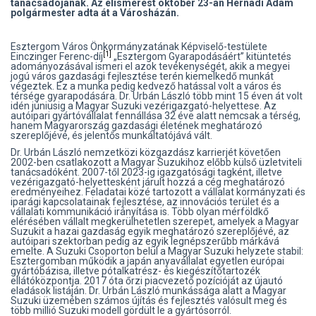
tanácsadójának. Az elismerést október 23-án Hernádi Ádám
polgármester adta át a Városházán.
Esztergom Város Önkormányzatának Képviselő-testülete
[1]
Einczinger Ferenc-díj
„Esztergom Gyarapodásáért” kitüntetés
adományozásával ismeri el azok tevékenységét, akik a megyei
jogú város gazdasági fejlesztése terén kiemelkedő munkát
végeztek. Ez a munka pedig kedvező hatással volt a város és
térsége gyarapodására. Dr. Urbán László több mint 15 éven át volt
idén júniusig a Magyar Suzuki vezérigazgató-helyettese. Az
autóipari gyártóvállalat fennállása 32 éve alatt nemcsak a térség,
hanem Magyarország gazdasági életének meghatározó
szereplőjévé, és jelentős munkáltatójává vált.
Dr. Urbán László nemzetközi közgazdász karrierjét követően
2002-ben csatlakozott a Magyar Suzukihoz előbb külső üzletviteli
tanácsadóként. 2007-től 2023-ig igazgatósági tagként, illetve
vezérigazgató-helyettesként járult hozzá a cég meghatározó
eredményeihez. Feladatai közé tartozott a vállalat kormányzati és
iparági kapcsolatainak fejlesztése, az innovációs terület és a
vállalati kommunikáció irányítása is. Több olyan mérföldkő
elérésében vállalt megkerülhetetlen szerepet, amelyek a Magyar
Suzukit a hazai gazdaság egyik meghatározó szereplőjévé, az
autóipari szektorban pedig az egyik legnépszerűbb márkává
emelte. A Suzuki Csoporton belül a Magyar Suzuki helyzete stabil:
Esztergomban működik a japán anyavállalat egyetlen európai
gyártóbázisa, illetve pótalkatrész- és kiegészítőtartozék
ellátóközpontja. 2017 óta őrzi piacvezető pozícióját az újautó
eladások listáján. Dr. Urbán László munkássága alatt a Magyar
Suzuki üzemében számos újítás és fejlesztés valósult meg és
több millió Suzuki modell gördült le a gyártósorról.