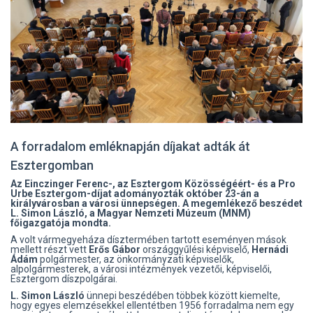
A forradalom emléknapján díjakat adták át
Esztergomban
Az Einczinger Ferenc-, az Esztergom Közösségéért- és a Pro
Urbe Esztergom-díjat adományozták október 23-án a
királyvárosban a városi ünnepségen. A megemlékező beszédet
L. Simon László, a Magyar Nemzeti Múzeum (MNM)
főigazgatója mondta.
A volt vármegyeháza dísztermében tartott eseményen mások
mellett részt vett
Erős Gábor
országgyűlési képviselő,
Hernádi
Ádám
polgármester, az önkormányzati képviselők,
alpolgármesterek, a városi intézmények vezetői, képviselői,
Esztergom díszpolgárai.
L. Simon László
ünnepi beszédében többek között kiemelte,
hogy egyes elemzésekkel ellentétben 1956 forradalma nem egy