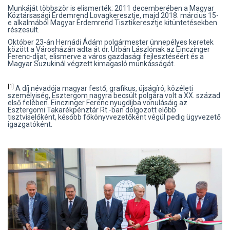
Munkáját többször is elismerték: 2011 decemberében a Magyar
Köztársasági Érdemrend Lovagkeresztje, majd 2018. március 15-
e alkalmából Magyar Érdemrend Tisztikeresztje kitüntetésekben
részesült.
Október 23-án Hernádi Ádám polgármester ünnepélyes keretek
között a Városházán adta át dr. Urbán Lászlónak az Einczinger
Ferenc-díjat, elismerve a város gazdasági fejlesztéséért és a
Magyar Suzukinál végzett kimagasló munkásságát.
[1]
A díj névadója magyar festő, grafikus, újságíró, közéleti
személyiség, Esztergom nagyra becsült polgára volt a XX. század
első felében. Einczinger Ferenc nyugdíjba vonulásáig az
Esztergomi Takarékpénztár Rt.-ban dolgozott előbb
tisztviselőként, később főkönyvvezetőként végül pedig ügyvezető
igazgatóként.