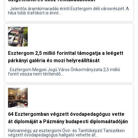
Jelentős áramkimaradás érinti Esztergom déli városrészét. A
hiba több trafókört is érint...
Esztergom 2,5 millió forinttal támogatja a leégett
párkányi galéria és mozi helyreállítását
Esztergom Megyei Jogú Város Önkormányzata 2,5 millió
forint vissza nem térítendő...
64 Esztergomban végzett óvodapedagógus vette
át diplomáját a Pázmány budapesti diplomaátadóján
Hatvannégy, az esztergomi Óvó- és Tanítóképző Tanszéken
végzett óvodapedagógus hallgató vehette át...