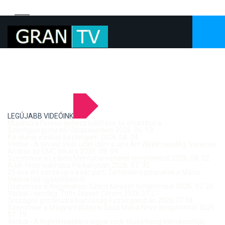
LEGÚJABB VIDEÓINK
Mujdricza Ferenc építész kiállítása és előadása a
Szentgyörgymezői Olvasókörben 2026. 06. 13.
Kis-dunai vízállás Esztergom 2026. 08. 04.
Verbal - A tavalyi siker után idén is újra Art Week! vendég: Vereckei
András az EMC titkára 2026. 08. 04.
Szentmise a Letkési Mennybemenetel templomból 2026. 08. 02.
A 68. hídőr kiállítása Párkányban 2026. 07. 30.
25 éve ért össze újra a két part: Történelmi pillanatok a Mária
Valéria híd újjáépítéséről
Szentmise a Nagymarosi Szent Kereszt templomból 2026. 07. 26.
Verbal - vendég: Tóth József Citrom 2026.07.27.
Országos gördeszka bajnokság Esztergomban 2026.07.18.
Szentmise a Mogyorósbányai Szűz Mária Neve templomból 2026.
07. 19.
Verbal - A leghitelesebb magyar rock-blues hang tolmácsolója,