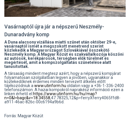
Vasárnaptól újra jár a népszerű Neszmély-
Dunaradvány komp
A Duna alacsony vízállása miatti szünet után október 29-e,
vasárnaptól ismét a megszokott menetrend szerint
közlekedik a Magyarországot Szlovákiával összekötő
Neszmély komp. A Magyar Közút és szakvállalkozója köszöni
az autósok, kerékpárosok, térségben élők türelmét és
megértését, amit a kompszolgáltatás szünetelése alatt
tanúsítottak.
A társaság mindent megtesz azért, hogy a népszerű kompjárat
folyamatosan szolgálatban legyen a jövőben, ugyanakkor a
közlekedőknek érdemes minden tervezett átkelés előtt
tájékozódniuk a
www.utinform.hu
oldalon vagy a +36-1-336-2400
telefonszámon. A hazai kompokról naprakész információ ezen a
linken érhető el:
https://www.utinform.hu/hu/map?
n=0&l=bagc&v=18.34558
,47.78325,12&p=ferryXferry4065ffd8-
a911-46ac-826c-00c6194a9b6d.
Forrás: Magyar Közút