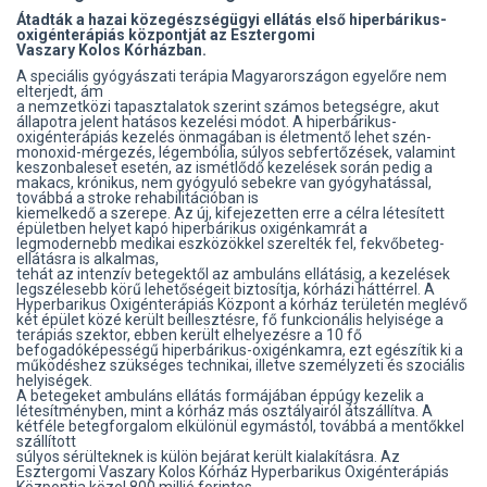
Átadták a hazai közegészségügyi ellátás első hiperbárikus-
oxigénterápiás központját az Esztergomi
Vaszary Kolos Kórházban.
A speciális gyógyászati terápia Magyarországon egyelőre nem
elterjedt, ám
a nemzetközi tapasztalatok szerint számos betegségre, akut
állapotra jelent hatásos kezelési módot. A hiperbárikus-
oxigénterápiás kezelés önmagában is életmentő lehet szén-
monoxid-mérgezés, légembólia, súlyos sebfertőzések, valamint
keszonbaleset esetén, az ismétlődő kezelések során pedig a
makacs, krónikus, nem gyógyuló sebekre van gyógyhatással,
továbbá a stroke rehabilitációban is
kiemelkedő a szerepe. Az új, kifejezetten erre a célra létesített
épületben helyet kapó hiperbárikus oxigénkamrát a
legmodernebb medikai eszközökkel szerelték fel, fekvőbeteg-
ellátásra is alkalmas,
tehát az intenzív betegektől az ambuláns ellátásig, a kezelések
legszélesebb körű lehetőségeit biztosítja, kórházi háttérrel. A
Hyperbarikus Oxigénterápiás Központ a kórház területén meglévő
két épület közé került beillesztésre, fő funkcionális helyisége a
terápiás szektor, ebben került elhelyezésre a 10 fő
befogadóképességű hiperbárikus-oxigénkamra, ezt egészítik ki a
működéshez szükséges technikai, illetve személyzeti és szociális
helyiségek.
A betegeket ambuláns ellátás formájában éppúgy kezelik a
létesítményben, mint a kórház más osztályairól átszállítva. A
kétféle betegforgalom elkülönül egymástól, továbbá a mentőkkel
szállított
súlyos sérülteknek is külön bejárat került kialakításra. Az
Esztergomi Vaszary Kolos Kórház Hyperbarikus Oxigénterápiás
Központja közel 800 millió forintos