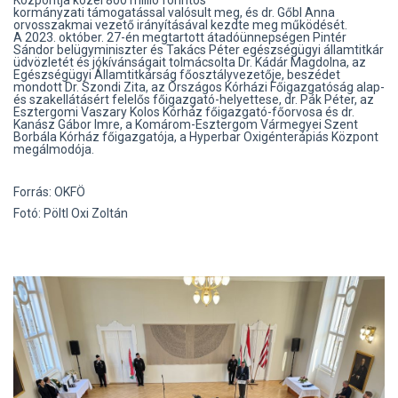
kormányzati támogatással valósult meg, és dr. Gőbl Anna
orvosszakmai vezető irányításával kezdte meg működését.
A 2023. október. 27-én megtartott átadóünnepségen Pintér
Sándor belügyminiszter és Takács Péter egészségügyi államtitkár
üdvözletét és jókívánságait tolmácsolta Dr. Kádár Magdolna, az
Egészségügyi Államtitkárság főosztályvezetője, beszédet
mondott Dr. Szondi Zita, az Országos Kórházi Főigazgatóság alap-
és szakellátásért felelős főigazgató-helyettese, dr. Pák Péter, az
Esztergomi Vaszary Kolos Kórház főigazgató-főorvosa és dr.
Kanász Gábor Imre, a Komárom-Esztergom Vármegyei Szent
Borbála Kórház főigazgatója, a Hyperbar Oxigénterápiás Központ
megálmodója.
Forrás: OKFÖ
Fotó: Pöltl Oxi Zoltán