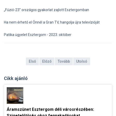
„Fúzió-23” országos gyakorlat zajlott Esztergomban
Ha nem érhető el Önnél a Gran TV, hangolja újra televízióját
Patika ügyelet Esztergom - 2023. október
Első
Előző
Tovább
Utolsó
Cikk ajánló
Áramszünet Esztergom déli városrészében:
Szigetelőtörés okoz fennakadásokat