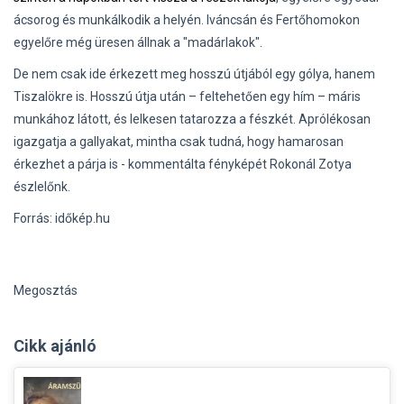
ácsorog és munkálkodik a helyén. Iváncsán és Fertőhomokon
egyelőre még üresen állnak a "madárlakok".
De nem csak ide érkezett meg hosszú útjából egy gólya, hanem
Tiszalökre is. Hosszú útja után – feltehetően egy hím – máris
munkához látott, és lelkesen tatarozza a fészkét. Aprólékosan
igazgatja a gallyakat, mintha csak tudná, hogy hamarosan
érkezhet a párja is - kommentálta fényképét Rokonál Zotya
észlelőnk.
Forrás: időkép.hu
Megosztás
Cikk ajánló