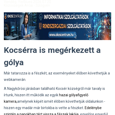
Vendég: Yerblues 2026.07.20.
Közösségek Arcai - Szőgyén
Kocsérra is megérkezett a
gólya
Már tatarozza is a fészkét, az eseményeket élőben követhetjük a
webkamerán.
A Nagykőrösi járásban található Kocsér községről már tavaly is
írtunk, hiszen itt működik az egyik
hazai gólyafigyelő
kamera,
amelynek képét ismét élőben követhetjük oldalunkon -
hiszen egy madár már birtokba is vette a fészket.
Edelénybe
szintén a napokban tért vissza a fészek lakója
, egyelőre egyedül