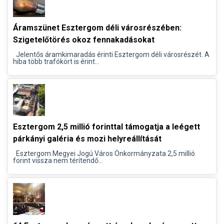
Áramszünet Esztergom déli városrészében:
Szigetelőtörés okoz fennakadásokat
Jelentős áramkimaradás érinti Esztergom déli városrészét. A
hiba több trafókört is érint...
Esztergom 2,5 millió forinttal támogatja a leégett
párkányi galéria és mozi helyreállítását
Esztergom Megyei Jogú Város Önkormányzata 2,5 millió
forint vissza nem térítendő...