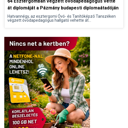
64 Esztergomban végzett óvodapedagógus vette
át diplomáját a Pázmány budapesti diplomaátadóján
Hatvannégy, az esztergomi Óvó- és Tanítóképző Tanszéken
végzett óvodapedagógus hallgató vehette át...