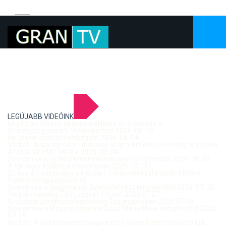
LEGÚJABB VIDEÓINK
Mujdricza Ferenc építész kiállítása és előadása a
Szentgyörgymezői Olvasókörben 2026. 06. 13.
Kis-dunai vízállás Esztergom 2026. 08. 04.
Verbal - A tavalyi siker után idén is újra Art Week! vendég: Vereckei
András az EMC titkára 2026. 08. 04.
Szentmise a Letkési Mennybemenetel templomból 2026. 08. 02.
A 68. hídőr kiállítása Párkányban 2026. 07. 30.
25 éve ért össze újra a két part: Történelmi pillanatok a Mária
Valéria híd újjáépítéséről
Szentmise a Nagymarosi Szent Kereszt templomból 2026. 07. 26.
Verbal - vendég: Tóth József Citrom 2026.07.27.
Országos gördeszka bajnokság Esztergomban 2026.07.18.
Szentmise a Mogyorósbányai Szűz Mária Neve templomból 2026.
07. 19.
Verbal - A leghitelesebb magyar rock-blues hang tolmácsolója,