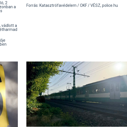
ló, 2
Forrás: Katasztrófavédelem / OKF / VÉSZ, police.hu
azonban a
és
 vádlott a
kétharmad
dője
ében