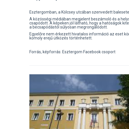
Esztergomban, a Kölcsey utcában szenvedett balesetet
A közösségi médiában megjelent beszámoló és a helyszí
csapódott. A képeken jól látható, hogy a hatóságok kiter
a becsapódástól súlyosan megrongálódott.
Egyelőre nem érkezett hivatalos információ az eset kör
komoly erejű ütközés történhetett.
Forrás, képforrás: Esztergom Facebook csoport