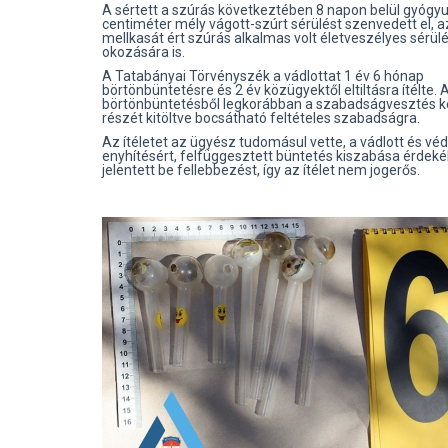
A sértett a szúrás következtében 8 napon belül gyógyu
centiméter mély vágott-szúrt sérülést szenvedett el, 
mellkasát ért szúrás alkalmas volt életveszélyes sérül
okozására is.
A Tatabányai Törvényszék a vádlottat 1 év 6 hónap
börtönbüntetésre és 2 év közügyektől eltiltásra ítélte. A
börtönbüntetésből legkorábban a szabadságvesztés 
részét kitöltve bocsátható feltételes szabadságra.
Az ítéletet az ügyész tudomásul vette, a vádlott és vé
enyhítésért, felfüggesztett büntetés kiszabása érdek
jelentett be fellebbezést, így az ítélet nem jogerős.