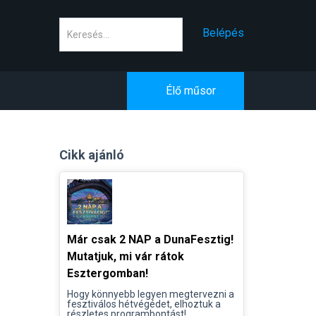
Keresés
Belépés
Élő műsor
Cikk ajánló
Már csak 2 NAP a DunaFesztig!
Mutatjuk, mi vár rátok
Esztergomban!
Hogy könnyebb legyen megtervezni a
fesztiválos hétvégédet, elhoztuk a
részletes programbontást!...