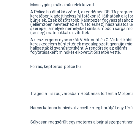
Mosolygós pipák a bűnjelek között
A Police.hu által közzétett, a rendőrség DELTA progra
keretében kiadott helyszíni fotókon jól láthatóak a lefog
bűnjelek. Ezek között több, kábítószer fogyasztásához
(jellemzően hevítéshez és füstöléshez) használatos ü
szerepel, amelyek némelyikét cinikus módon sárga mo
(smiley) matricákkal díszítették.
Az esztergomi nyomozók V. Viktóriát és G. Viktort kábí
kereskedelem bűntettének megalapozott gyanúja mia
hallgatták ki gyanúsítottként. A rendőrség az eljárás
folytatásaként mindkét elkövetőt őrizetbe vette.
Forrás, képforrás: police.hu
Tragédia Tiszaújvárosban: Robbanás történt a Mol pe
Hamis katonai behívóval viccelte meg barátját egy fér
Súlyosan megsérült egy motoros a bajnai szerpentine