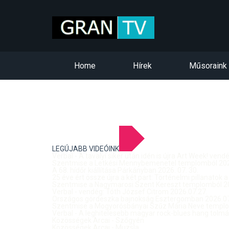
Home
Hírek
Műsoraink
LEGÚJABB VIDEÓINK
Verbal - A tavalyi siker után idén is újra Art Week! ven
Szentmise a Letkési Mennybemenetel templomból 2026
A 68. hídőr kiállítása Párkányban 2026. 07. 30.
25 éve ért össze újra a két part: Történelmi pillanatok a
Szentmise a Nagymarosi Szent Kereszt templomból 20
Verbal - vendég: Tóth József Citrom 2026.07.27.
Országos gördeszka bajnokság Esztergomban 2026.07
Szentmise a Mogyorósbányai Szűz Mária Neve templom
Verbal - A leghitelesebb magyar rock-blues hang tolmá
Közösségek Arcai - Szőgyén
Közösségek Arcai - Muzsla