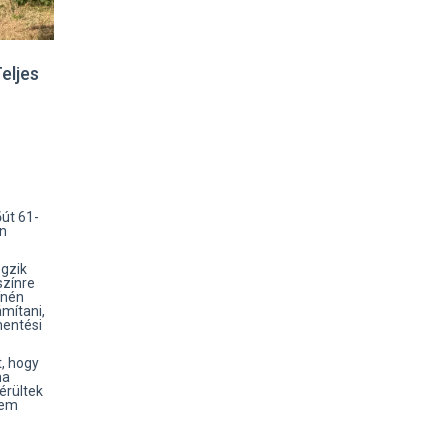
eljes
őút 61-
en
gzik
színre
ínén
ámítani,
mentési
, hogy
ha
érültek
nem