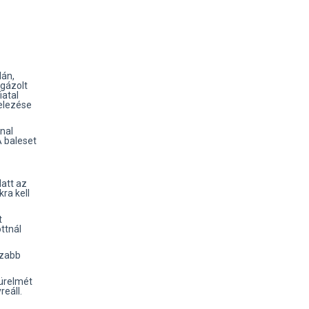
lán,
gázolt
iatal
telezése
nal
A baleset
att az
ra kell
t
ttnál
szabb
türelmét
eáll.