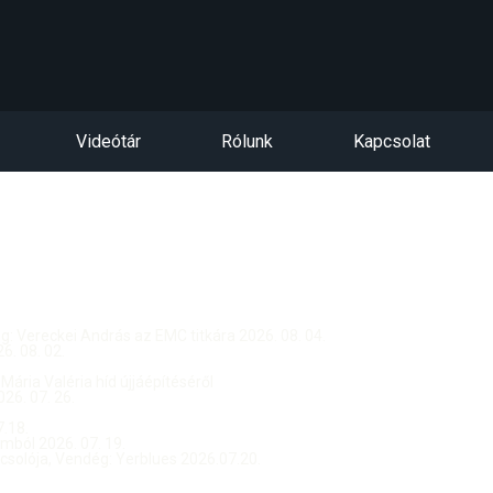
Videótár
Rólunk
Kapcsolat
dég: Vereckei András az EMC titkára 2026. 08. 04.
. 08. 02.
 Mária Valéria híd újjáépítéséről
26. 07. 26.
.18.
ból 2026. 07. 19.
csolója, Vendég: Yerblues 2026.07.20.