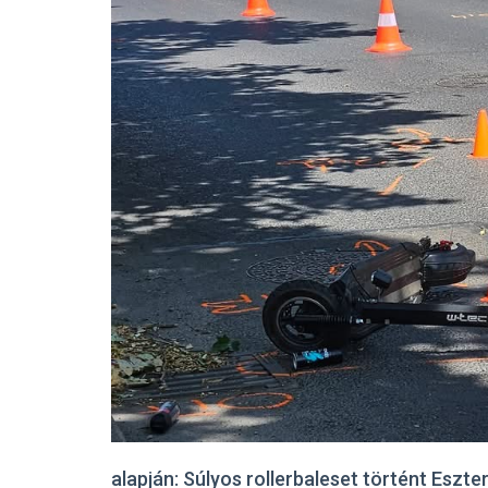
alapján: Súlyos rollerbaleset történt Esz