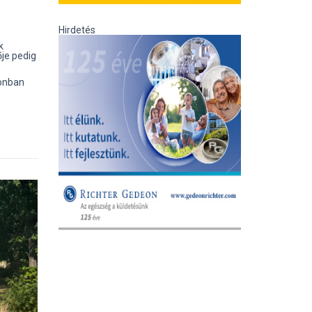
Hirdetés
k
ője pedig
zonban