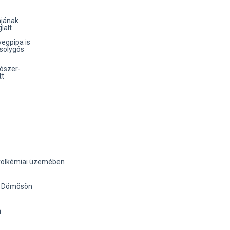
mjának
lalt
vegpipa is
solygós
tószer-
tt
trolkémiai üzemében
fi Dömösön
n