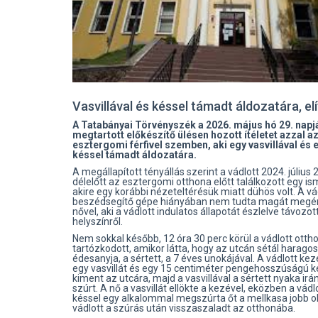
Vasvillával és késsel támadt áldozatára, elí
A Tatabányai Törvényszék a 2026. május hó 29. napj
megtartott előkészítő ülésen hozott ítéletet azzal a
esztergomi férfivel szemben, aki egy vasvillával és 
késsel támadt áldozatára.
A megállapított tényállás szerint a vádlott 2024. július 
délelőtt az esztergomi otthona előtt találkozott egy is
akire egy korábbi nézeteltérésük miatt dühös volt. A vá
beszédsegítő gépe hiányában nem tudta magát megér
nővel, aki a vádlott indulatos állapotát észlelve távozot
helyszínről.
Nem sokkal később, 12 óra 30 perc körül a vádlott ott
tartózkodott, amikor látta, hogy az utcán sétál harago
édesanyja, a sértett, a 7 éves unokájával. A vádlott kez
egy vasvillát és egy 15 centiméter pengehosszúságú ké
kiment az utcára, majd a vasvillával a sértett nyaka ir
szúrt. A nő a vasvillát ellökte a kezével, eközben a vádl
késsel egy alkalommal megszúrta őt a mellkasa jobb ol
vádlott a szúrás után visszaszaladt az otthonába.