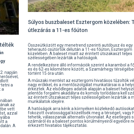
Súlyos buszbaleset Esztergom közelében: T
útlezárás a 11-es főúton
télték
Összeütközött egy menetrend szerinti autóbusz és egy
teherautó csütörtök délután a 11-es főúton, Esztergom
án
közelében. A baleset miatt az érintett útszakaszt teljes
z
szélességében lezárták a hatóságok.
egy
A rendelkezésre álló információk szerint a karambol a f
es és 62-es kilométere között, a Szamárhegy térségéb
22. napján
történt 15 óra után.
merősével,
A műszaki mentést az esztergomi hivatásos tűzoltók vé
dlott
nagy erőkkel, és a mentőszolgálat munkatársai is a hely
tetni a
érkeztek. Az elsődleges adatok alapján a baleset helysz
t a
jelentős forgalmi akadályra és komoly torlódásra kell sz
az érintett útszakaszt teljes szélességében lezárták a 
honában
munkálatok idejére.
sának az
A hatóságok arra kérik a környéken közlekedő autósokat
ébe vett
fokozott óvatossággal közelítsék meg a térséget, vagy 
st, azzal
tehetik, válasszanak alternatív útvonalat. Az esetleges s
ányába
számáról és a baleset pontos körülményeiről egyelőre 
ott a
érkezett hivatalos tájékoztatás.
dalán. A