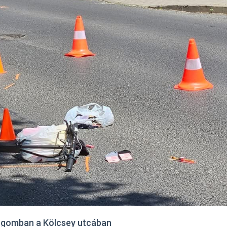
tergomban a Kölcsey utcában