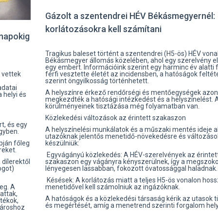
Gázolt a szentendrei HÉV Békásmegyernél:
korlátozásokra kell számítani
ónapokig
Tragikus baleset történt a szentendrei (H5-ös) HÉV vona
Békásmegyer állomás közelében, ahol egy szerelvény el
egy embert. Információink szerint egy harminc év alatti f
férfi vesztette életét az incidensben, a hatóságok felté
 vettek
szerint öngyilkosság történhetett.
adatai
A helyszínre érkező rendőrségi és mentőegységek azon
a helyi és
megkezdték a hatósági intézkedést és a helyszínelést. 
körülményeinek tisztázása még folyamatban van.
Közlekedési változások az érintett szakaszon
rt, és egy
A helyszínelési munkálatok és a műszaki mentés ideje al
ügyben.
utazóknak jelentős menetidő-növekedésre és változások
készülniük:
pján főleg
reket.
Egyvágányú közlekedés: A HÉV-szerelvények az érintet
szakaszon egy vágányra kényszerülnek, így a megszoko
dílerektől
lényegesen lassabban, fokozott óvatossággal haladnak.
ogot)
Késések: A korlátozás miatt a teljes H5-ös vonalon hos
menetidővel kell számolniuk az ingázóknak.
eg. A
attak,
A hatóságok és a közlekedési társaság kérik az utasok 
ítékok,
és megértését, amíg a menetrend szerinti forgalom helyr
pároshoz