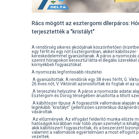
Rács mögött az esztergomi dílerpáros: H
terjesztették a "kristályt"
A rendőrség sikeres akciójának köszönhetően őrizetbe
egy férfit és egy nőt Esztergomban, akiket kábítószer-
kereskedelemmel gyanúsítanak. A páros a nyomozás 
szerint hónapokon keresztül látta el illegális szerekkel 
környékbeli fogyasztókat.
A nyomozás legfontosabb részletei
A gyanúsítottak: A rendőrök egy 38 éves férfit, G. Vikto
26 éves nőt, V. Viktóriát azonosítottak és fogtak el az 
A terjesztés helyszíne: A páros a nyomozás adatai ala
Esztergom és Dorog térségében árusította a tiltott sze
A kábítószer típusa: A fogyasztók vallomásai alapján a 
leginkább "kristályt" (jellemzően szintetikus dizájnerdr
vásároltak.
Az előzmények: Az elfogást felderítő munka előzte m
hatóságok korábban már több olyan személyt is kihallg
akik kábítószert fogyasztottak, és a beszerzett bizony
valamint a vallomások egyértelműen a most elfogott 
vezettek.