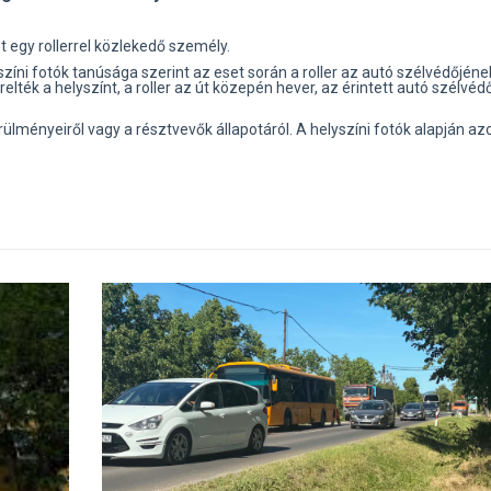
 egy rollerrel közlekedő személy.
ni fotók tanúsága szerint az eset során a roller az autó szélvédőjéne
elték a helyszínt, a roller az út közepén hever, az érintett autó szélvéd
ülményeiről vagy a résztvevők állapotáról. A helyszíni fotók alapján a