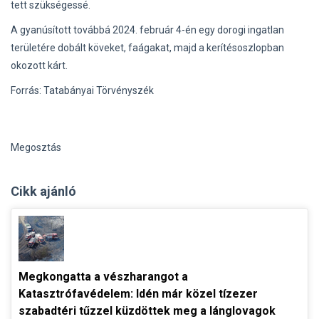
tett szükségessé.
A gyanúsított továbbá 2024. február 4-én egy dorogi ingatlan
területére dobált köveket, faágakat, majd a kerítésoszlopban
okozott kárt.
Forrás: Tatabányai Törvényszék
Megosztás
Cikk ajánló
Megkongatta a vészharangot a
Katasztrófavédelem: Idén már közel tízezer
szabadtéri tűzzel küzdöttek meg a lánglovagok