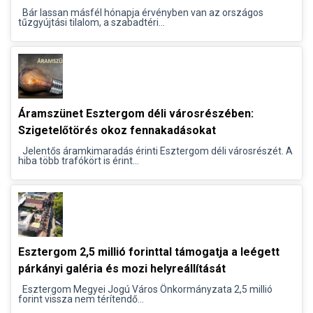
Bár lassan másfél hónapja érvényben van az országos
tűzgyújtási tilalom, a szabadtéri...
Áramszünet Esztergom déli városrészében:
Szigetelőtörés okoz fennakadásokat
Jelentős áramkimaradás érinti Esztergom déli városrészét. A
hiba több trafókört is érint...
Esztergom 2,5 millió forinttal támogatja a leégett
párkányi galéria és mozi helyreállítását
Esztergom Megyei Jogú Város Önkormányzata 2,5 millió
forint vissza nem térítendő...