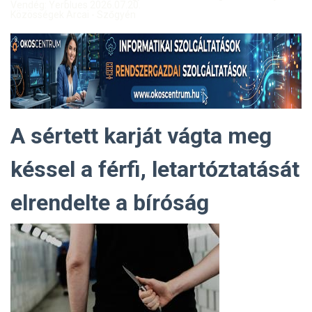
Vendég: Yerblues 2026.07.20.
Közösségek Arcai - Szőgyén
A sértett karját vágta meg
késsel a férfi, letartóztatását
elrendelte a bíróság