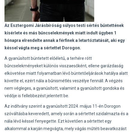
Az Esztergomi Járásbíróság súlyos testi sértés bűntettének
kísérlete és más bűncselekmények miatt indult ügyben 1
hónapra elrendelte annak a férfinek a letartóztatását, aki egy
késsel vágta meg a sértettet Dorogon.
A gyanúsított büntetett előéletű, a terhére rótt
bűncselekményeket különös visszaesőként, ellene garázdaság
elkövetése miatt folyamatban lévő büntetőeljárások hatálya alatt
követte el, ezért nála a bűnismétlés veszélye fennáll. A végzés
nem végleges, a gyanúsított, valamint a gyanúsított gondoka és
védője is fellebbezést jelentett be.
Az indítvány szerint a gyanúsított 2024. május 11-én Dorogon
szóváltásba keveredett, amely során a sértettet szidalmazta és a
nála lévő késsel fenyegette. Ezt követően a sértettet egy
alkalommal a karján megvágta, mely vágás műtéti beavatkozást