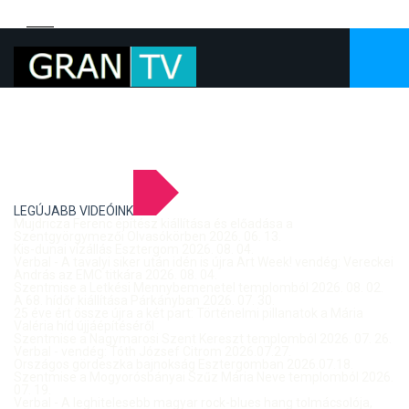
LEGÚJABB VIDEÓINK
Mujdricza Ferenc építész kiállítása és előadása a
Szentgyörgymezői Olvasókörben 2026. 06. 13.
Kis-dunai vízállás Esztergom 2026. 08. 04.
Verbal - A tavalyi siker után idén is újra Art Week! vendég: Vereckei
András az EMC titkára 2026. 08. 04.
Szentmise a Letkési Mennybemenetel templomból 2026. 08. 02.
A 68. hídőr kiállítása Párkányban 2026. 07. 30.
25 éve ért össze újra a két part: Történelmi pillanatok a Mária
Valéria híd újjáépítéséről
Szentmise a Nagymarosi Szent Kereszt templomból 2026. 07. 26.
Verbal - vendég: Tóth József Citrom 2026.07.27.
Országos gördeszka bajnokság Esztergomban 2026.07.18.
Szentmise a Mogyorósbányai Szűz Mária Neve templomból 2026.
07. 19.
Verbal - A leghitelesebb magyar rock-blues hang tolmácsolója,