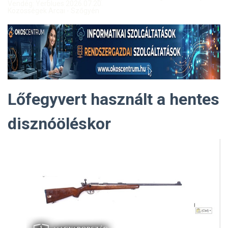
Vendég: Yerblues 2026.07.20.
Közösségek Arcai - Szőgyén
Lőfegyvert használt a hentes
disznóöléskor