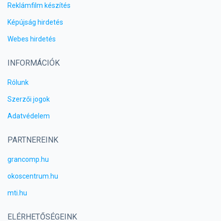
Reklámfilm készítés
Képújság hirdetés
Webes hirdetés
INFORMÁCIÓK
Rólunk
Szerzői jogok
Adatvédelem
PARTNEREINK
grancomp.hu
okoscentrum.hu
mti.hu
ELÉRHETŐSÉGEINK