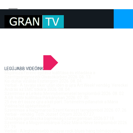
LEGÚJABB VIDEÓINK
Mujdricza Ferenc építész kiállítása és előadása a
Szentgyörgymezői Olvasókörben 2026. 06. 13.
Kis-dunai vízállás Esztergom 2026. 08. 04.
Verbal - A tavalyi siker után idén is újra Art Week! vendég: Vereckei
András az EMC titkára 2026. 08. 04.
Szentmise a Letkési Mennybemenetel templomból 2026. 08. 02.
A 68. hídőr kiállítása Párkányban 2026. 07. 30.
25 éve ért össze újra a két part: Történelmi pillanatok a Mária
Valéria híd újjáépítéséről
Szentmise a Nagymarosi Szent Kereszt templomból 2026. 07. 26.
Verbal - vendég: Tóth József Citrom 2026.07.27.
Országos gördeszka bajnokság Esztergomban 2026.07.18.
Szentmise a Mogyorósbányai Szűz Mária Neve templomból 2026.
07. 19.
Verbal - A leghitelesebb magyar rock-blues hang tolmácsolója,