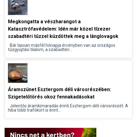
Megkongatta a vészharangot a
Katasztrófavédelem: Idén már közel tízezer
szabadtéri tűzzel küzdöttek meg a lánglovagok
Bár lassan másfél hónapja érvényben van az országos
tűzgyújtási tilalom, a szabadtéri...
Áramszünet Esztergom déli városrészében:
Szigetelőtörés okoz fennakadásokat
Jelentős áramkimaradás érinti Esztergom déli városrészét. A
hiba több trafókört is érint...