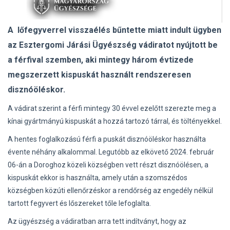
A lőfegyverrel visszaélés bűntette miatt indult ügyben
az Esztergomi Járási Ügyészség vádiratot nyújtott be
a férfival szemben, aki mintegy három évtizede
megszerzett kispuskát használt rendszeresen
disznóöléskor.
A vádirat szerint a férfi mintegy 30 évvel ezelőtt szerezte meg a
kínai gyártmányú kispuskát a hozzá tartozó tárral, és töltényekkel.
A hentes foglalkozású férfi a puskát disznóöléskor használta
évente néhány alkalommal. Legutóbb az elkövető 2024. február
06-án a Doroghoz közeli községben vett részt disznóölésen, a
kispuskát ekkor is használta, amely után a szomszédos
községben közúti ellenőrzéskor a rendőrség az engedély nélkül
tartott fegyvert és lőszereket tőle lefoglalta.
Az ügyészség a vádiratban arra tett indítványt, hogy az