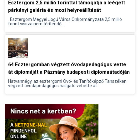
Esztergom 2,5 millió forinttal támogatja a leégett
párkányi galéria és mozi helyreállítását
Esztergom Megyei Jogú Város Önkormányzata 2,5 millió
forint vissza nem térítendő...
64 Esztergomban végzett óvodapedagógus vette
át diplomáját a Pázmány budapesti diplomaátadóján
Hatvannégy, az esztergomi Óvó- és Tanítóképző Tanszéken
végzett óvodapedagógus hallgató vehette át...