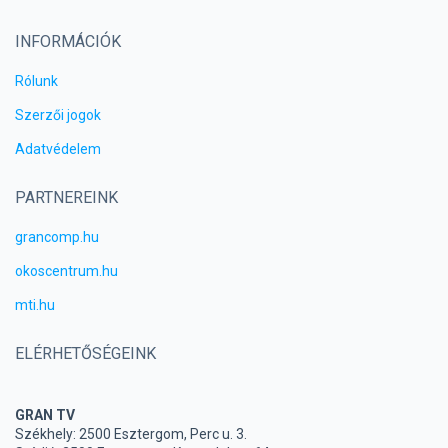
INFORMÁCIÓK
Rólunk
Szerzői jogok
Adatvédelem
PARTNEREINK
grancomp.hu
okoscentrum.hu
mti.hu
ELÉRHETŐSÉGEINK
GRAN TV
Székhely: 2500 Esztergom, Perc u. 3.