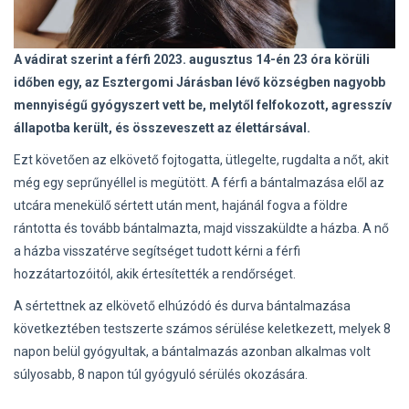
A vádirat szerint a férfi 2023. augusztus 14-én 23 óra körüli
időben egy, az Esztergomi Járásban lévő községben nagyobb
mennyiségű gyógyszert vett be, melytől felfokozott, agresszív
állapotba került, és összeveszett az élettársával.
Ezt követően az elkövető fojtogatta, ütlegelte, rugdalta a nőt, akit
még egy seprűnyéllel is megütött. A férfi a bántalmazása elől az
utcára menekülő sértett után ment, hajánál fogva a földre
rántotta és tovább bántalmazta, majd visszaküldte a házba. A nő
a házba visszatérve segítséget tudott kérni a férfi
hozzátartozóitól, akik értesítették a rendőrséget.
A sértettnek az elkövető elhúzódó és durva bántalmazása
következtében testszerte számos sérülése keletkezett, melyek 8
napon belül gyógyultak, a bántalmazás azonban alkalmas volt
súlyosabb, 8 napon túl gyógyuló sérülés okozására.