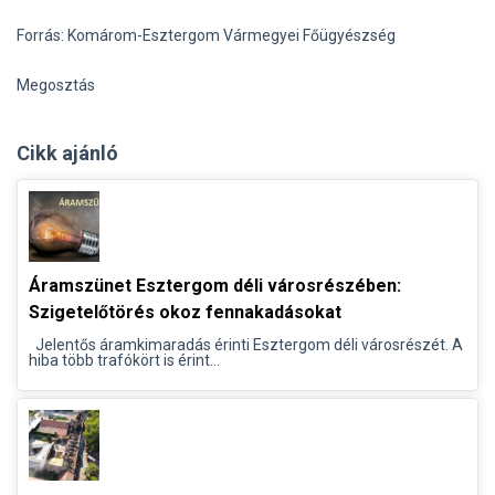
Forrás: Komárom-Esztergom Vármegyei Fő
ügyészség
Megosztás
Cikk ajánló
Áramszünet Esztergom déli városrészében:
Szigetelőtörés okoz fennakadásokat
Jelentős áramkimaradás érinti Esztergom déli városrészét. A
hiba több trafókört is érint...