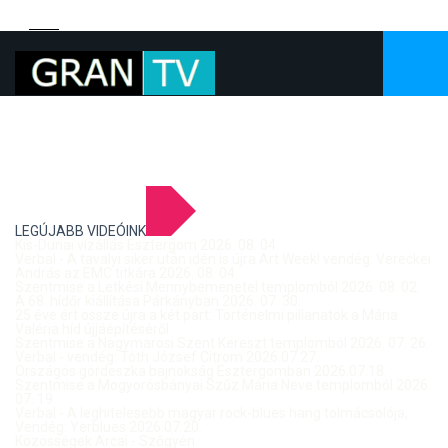
LEGÚJABB VIDEÓINK
Kis-Dunai vízállás Esztergom 2026. 08. 04.
Verbal - A tavalyi siker után idén is újra Art Week! vendég: Vereckei
András az EMC titkára 2026. 08. 04.
Szentmise a Letkési Mennybemenetel templomból 2026. 08. 02.
A 68. hídőr kiállítása Párkányban 2026. 07. 30.
25 éve ért össze újra a két part: Történelmi pillanatok a Mária
Valéria híd újjáépítéséről
Szentmise a Nagymarosi Szent Kereszt templomból 2026. 07. 26.
Verbal - vendég: Tóth József Citrom 2026.07.27.
Országos gördeszka bajnokság Esztergomban 2026.07.18.
Szentmise a Mogyorósbányai Szűz Mária Neve templomból 2026.
07. 19.
Verbal - A leghitelesebb magyar rock-blues hang tolmácsolója,
Vendég: Yerblues 2026.07.20.
Közösségek Arcai - Szőgyén