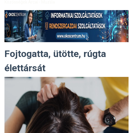
Közösségek Arcai - Muzsla
Fojtogatta, ütötte, rúgta
élettársát