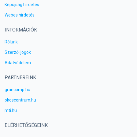
Képújság hirdetés
Webes hirdetés
INFORMÁCIÓK
Rólunk
Szerzői jogok
Adatvédelem
PARTNEREINK
grancomp.hu
okoscentrum.hu
mti.hu
ELÉRHETŐSÉGEINK