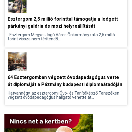
Esztergom 2,5 millió forinttal támogatja a leégett
párkányi galéria és mozi helyreállítását
Esztergom Megyei Jogú Város Önkormányzata 2,5 millió
forint vissza nem térítendő...
64 Esztergomban végzett óvodapedagógus vette
át diplomáját a Pázmány budapesti diplomaátadóján
Hatvannégy, az esztergomi Óvó- és Tanítóképző Tanszéken
végzett óvodapedagógus hallgató vehette át...