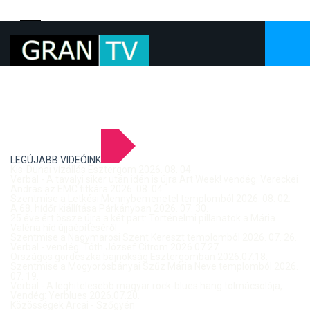
LEGÚJABB VIDEÓINK
Kis-Dunai vízállás Esztergom 2026. 08. 04.
Verbal - A tavalyi siker után idén is újra Art Week! vendég: Vereckei
András az EMC titkára 2026. 08. 04.
Szentmise a Letkési Mennybemenetel templomból 2026. 08. 02.
A 68. hídőr kiállítása Párkányban 2026. 07. 30.
25 éve ért össze újra a két part: Történelmi pillanatok a Mária
Valéria híd újjáépítéséről
Szentmise a Nagymarosi Szent Kereszt templomból 2026. 07. 26.
Verbal - vendég: Tóth József Citrom 2026.07.27.
Országos gördeszka bajnokság Esztergomban 2026.07.18.
Szentmise a Mogyorósbányai Szűz Mária Neve templomból 2026.
07. 19.
Verbal - A leghitelesebb magyar rock-blues hang tolmácsolója,
Vendég: Yerblues 2026.07.20.
Közösségek Arcai - Szőgyén