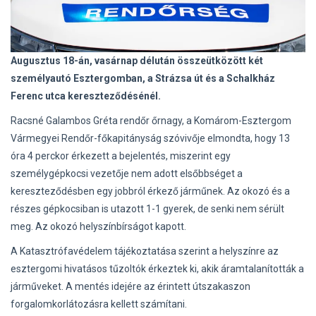
Augusztus 18-án, vasárnap délután
összeütközött két
személyautó Esztergomban, a Strázsa út és a Schalkház
Ferenc utca kereszteződésénél.
Racsné Galambos Gréta rendőr őrnagy, a Komárom-Esztergom
Vármegyei Rendőr-főkapitányság szóvivője elmondta, hogy 13
óra 4 perckor érkezett a bejelentés, miszerint egy
személygépkocsi vezetője nem adott elsőbbséget a
kereszteződésben egy jobbról érkező járműnek. Az okozó és a
részes gépkocsiban is utazott 1-1 gyerek, de senki nem sérült
meg. Az okozó helyszínbírságot kapott.
A Katasztrófavédelem tájékoztatása szerint a helyszínre az
esztergomi hivatásos tűzoltók érkeztek ki, akik áramtalanították a
járműveket. A mentés idejére az érintett útszakaszon
forgalomkorlátozásra kellett számítani.