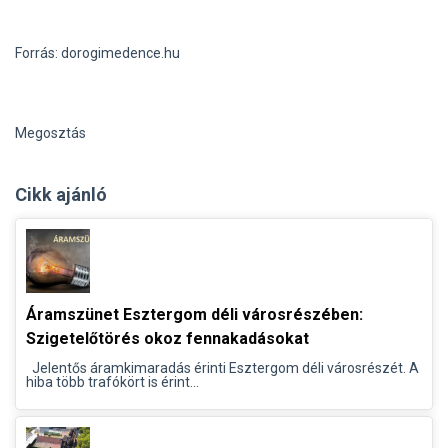
Forrás: dorogimedence.hu
Megosztás
Cikk ajánló
Áramszünet Esztergom déli városrészében:
Szigetelőtörés okoz fennakadásokat
Jelentős áramkimaradás érinti Esztergom déli városrészét. A
hiba több trafókört is érint...