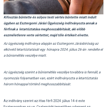
Kifosztás bűntette és súlyos testi sértés bűntette miatt
indult
ügyben az Esztergomi Járási Ügyészség indítványozta annak a
férfinak a letartóztatása meghosszabbítását, aki előbb
eszméletlenre verte sértettet, majd tőle értékeit elvette.
Az ügyészség indítványa alapján az Esztergomi Járásbíróság az
elkövető letartóztatását egy hónapra 2024. július 26-án rendelte el
a bűnismétlés veszélye miatt.
Az ügyészség szerint a bűnismétlés veszélye továbbra is fennáll, a
nyomozás folyamatban van, ezért indítványozta a letartóztatás
három hónappal történő meghosszabbítását.
Az indítvány szerint az ittas férfi 2
024. július 14-é este
Esztergomban az un Csalamádé temetőben odament az