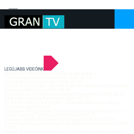
LEGÚJABB VIDEÓINK
Mujdricza Ferenc építész kiállítása és előadása a
Szentgyörgymezői Olvasókörben 2026. 06. 13.
Kis-dunai vízállás Esztergom 2026. 08. 04.
Verbal - A tavalyi siker után idén is újra Art Week! vendég: Vereckei
András az EMC titkára 2026. 08. 04.
Szentmise a Letkési Mennybemenetel templomból 2026. 08. 02.
A 68. hídőr kiállítása Párkányban 2026. 07. 30.
25 éve ért össze újra a két part: Történelmi pillanatok a Mária
Valéria híd újjáépítéséről
Szentmise a Nagymarosi Szent Kereszt templomból 2026. 07. 26.
Verbal - vendég: Tóth József Citrom 2026.07.27.
Országos gördeszka bajnokság Esztergomban 2026.07.18.
Szentmise a Mogyorósbányai Szűz Mária Neve templomból 2026.
07. 19.
Verbal - A leghitelesebb magyar rock-blues hang tolmácsolója,