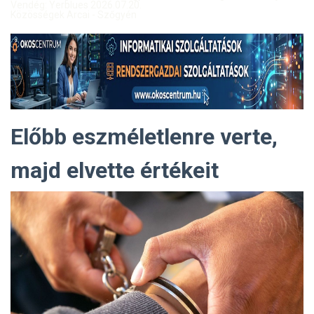
Vendég: Yerblues 2026.07.20.
Közösségek Arcai - Szőgyén
Előbb eszméletlenre verte,
majd elvette értékeit