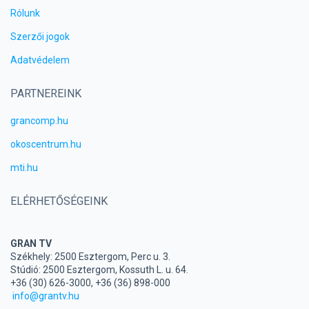
Rólunk
Szerzői jogok
Adatvédelem
PARTNEREINK
grancomp.hu
okoscentrum.hu
mti.hu
ELÉRHETŐSÉGEINK
GRAN TV
Székhely: 2500 Esztergom, Perc u. 3.
Stúdió: 2500 Esztergom, Kossuth L. u. 64.
+36 (30) 626-3000, +36 (36) 898-000
info@grantv.hu