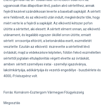
ugyancsak ittas állapotban lévő, padon alvó sértetthez, annak
fejéről kezével szándékosan leverte a baseball sapkáját. A sértett
erre felébredt, és az elkövető után indult, megkérdezte tőle, hogy
miért verte le a fejéről a sapkáját. Az elkövető kétszer pofon
ütötte a sértettet, aki elesett. A sértett elment onnan, az elkövető
utánament, és legalább egyszer ököllel orron ütötte, emiatt
sértett orrcsontja eltörött, a betonárokba esett, eszméletét
vesztette. Ezután az elkövető észrevette a sértettnél lévő
övtáskát, majd a védekezésre képtelen, földön fekvő eszméletlen
sértettől jogtalan eltulajdonítás végett elvette az övtáskát,
amiben sértett személyes iratai - személyi igazolványa,
lakcímkártyája, adókártyája és vezetői engedélye - buszbérlete és
4000,-Ft készpénz volt.
Forrás: Komárom-Esztergom Vármegyei Főügyészség
Megosztás