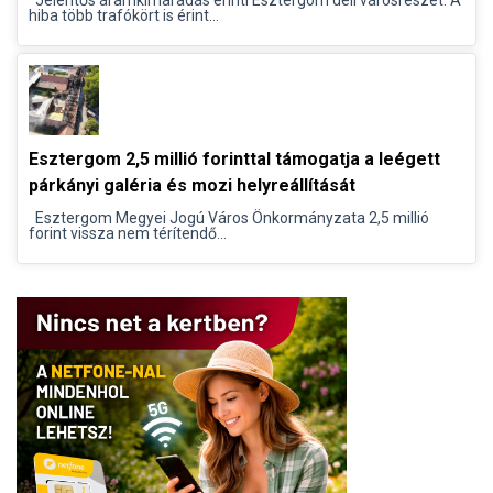
Jelentős áramkimaradás érinti Esztergom déli városrészét. A
hiba több trafókört is érint...
Esztergom 2,5 millió forinttal támogatja a leégett
párkányi galéria és mozi helyreállítását
Esztergom Megyei Jogú Város Önkormányzata 2,5 millió
forint vissza nem térítendő...