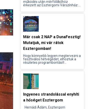
működés után mérföldkőhöz
érkezett az Esztergomi Várszínház:...
Már csak 2 NAP a DunaFesztig!
Mutatjuk, mi vár rátok
Esztergomban!
Hogy könnyebb legyen megtervezni a
fesztiválos hétvégédet, elhoztuk a
részletes programbontást!...
Ingyenes strandolással enyhíti
a hőséget Esztergom
Hernádi Ádám, Esztergom