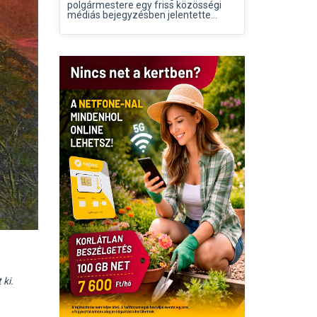
polgármestere egy friss közösségi
médiás bejegyzésben jelentette...
 ki.