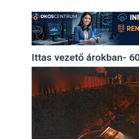
Közösségek Arcai - Muzsla
Ittas vezető árokban- 6