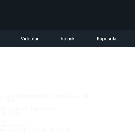
Videótár
Rólunk
Kapcsolat
dég: Vereckei András az EMC titkára 2026. 08. 04.
. 08. 02.
 Mária Valéria híd újjáépítéséről
26. 07. 26.
.18.
ból 2026. 07. 19.
csolója, Vendég: Yerblues 2026.07.20.