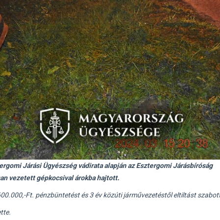
tergomi Járási Ügyészség vádirata alapján az Esztergomi Járásbíróság
an vezetett gépkocsival árokba hajtott.
.000,-Ft. pénzbüntetést és 3 év közúti járművezetéstől eltiltást szabott
tte.