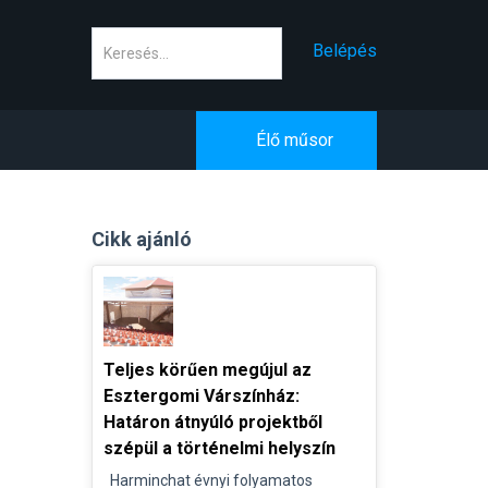
Keresés
Belépés
Élő műsor
Cikk ajánló
Teljes körűen megújul az
Esztergomi Várszínház:
Határon átnyúló projektből
szépül a történelmi helyszín
Harminchat évnyi folyamatos