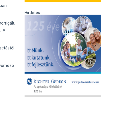
ában
Hirdetés
orrigált,
t. A
zetéstől
 nyomozó