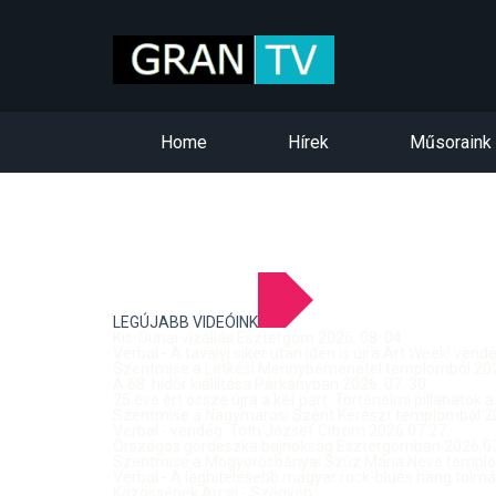
Home
Hírek
Műsoraink
LEGÚJABB VIDEÓINK
Kis-Dunai vízállás Esztergom 2026. 08. 04.
Verbal - A tavalyi siker után idén is újra Art Week! ven
Szentmise a Letkési Mennybemenetel templomból 2026
A 68. hídőr kiállítása Párkányban 2026. 07. 30.
25 éve ért össze újra a két part: Történelmi pillanatok a
Szentmise a Nagymarosi Szent Kereszt templomból 20
Verbal - vendég: Tóth József Citrom 2026.07.27.
Országos gördeszka bajnokság Esztergomban 2026.07
Szentmise a Mogyorósbányai Szűz Mária Neve templom
Verbal - A leghitelesebb magyar rock-blues hang tolmá
Közösségek Arcai - Szőgyén