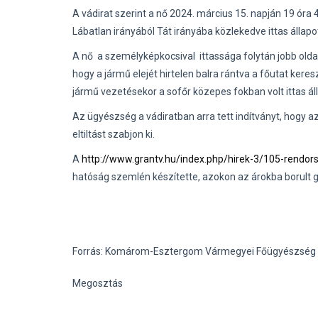
A vádirat szerint a nő
2024. március 15. napján 19 óra 4
Lábatlan irányából Tát irányába közlekedve ittas állapo
A nő a személyképkocsival ittassága folytán jobb oldalo
hogy a jármű elejét hirtelen balra rántva a főutat keres
jármű vezetésekor a sofőr közepes fokban volt ittas ál
Az ügyészség a vádiratban arra tett indítványt, hogy
eltiltást szabjon ki.
A
http://www.grantv.hu/index.php/hirek-3/105-rendors
hatóság szemlén készítette, azokon az árokba borult g
Forrás: Komárom-Esztergom Vármegyei Főügyészség
Megosztás