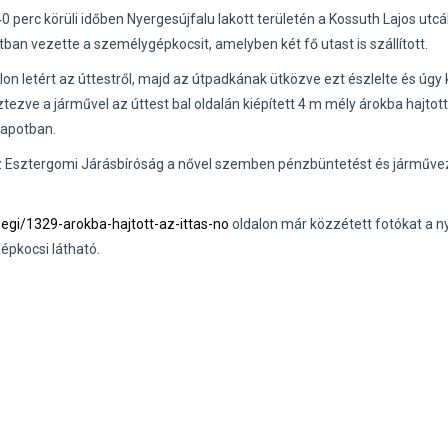
0 perc körüli időben Nyergesújfalu lakott területén a Kossuth Lajos utc
tban vezette a személygépkocsit, amelyben két fő utast is szállított.
n letért az úttestről, majd az útpadkának ütközve ezt észlelte és úgy k
ztezve a járművel az úttest bal oldalán kiépített 4 m mély árokba hajtot
lapotban.
 az Esztergomi Járásbíróság a nővel szemben pénzbüntetést és járműve
egi/1329-arokba-hajtott-az-ittas-no
oldalon már közzétett fotókat a
épkocsi látható.