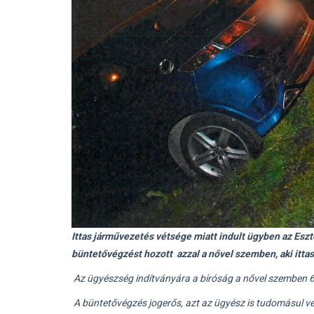
Ittas járművezetés vétsége miatt indult ügyben az Esz
büntetővégzést hozott azzal a nővel szemben, aki ittas
Az ügyészség indítványára a bíróság a nővel szemben 600
A büntetővégzés jogerős, azt az ügyész is tudomásul ve