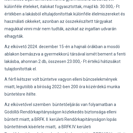
különféle ételeket, italokat fogyasztottak, majd kb. 30.000,- Ft
értékben a lakásból eltulajdonítottak különféle élelmiszereket és
használati cikkeket, azonban az összekészített tárgyakat
magukkal vinni már nem tudták, azokat az ingatlan udvarán
elhagyták.
Az elkövető 2024. december 15-én a hajnali órákban a mosdó
ablakon bemászva a gyermekkorú társával ismét bement a fenti
lakásba, ahonnan 2 db, összesen 23.000,- Ft értékű hátizsákot
tulajdonítottak el.
A férfi kétszer volt büntetve vagyon elleni bűncselekmények
miatt, legutóbb a bíróság 2022-ben 200 óra közérdekű munka
büntetésre ítélte.
Az elkövetővel szemben büntetőeljárás van folyamatban a
Gödöllői Rendőrkapitányságon közlekedés biztonsága elleni
bűntett miatt, a BRFK. II. kerületi Rendőrkapitányságon lopás
bűntettének kísérlete miatt, a BRFK IV. kerületi