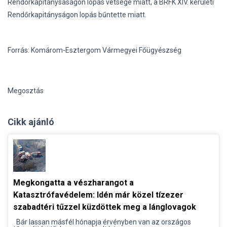
Rendőrkapitánysáságon lopás vétsége miatt, a BRFK XIV. kerületi
Rendőrkapitányságon lopás bűntette miatt.
Forrás: Komárom-Esztergom Vármegyei Főügyészség
Megosztás
Cikk ajánló
Megkongatta a vészharangot a
Katasztrófavédelem: Idén már közel tízezer
szabadtéri tűzzel küzdöttek meg a lánglovagok
Bár lassan másfél hónapja érvényben van az országos