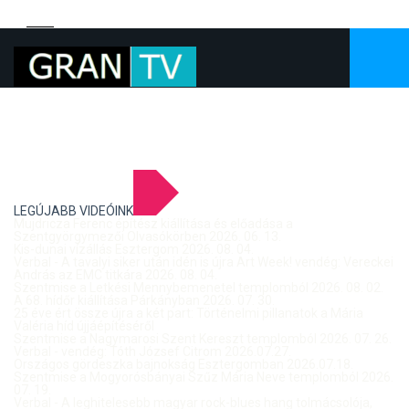
LEGÚJABB VIDEÓINK
Mujdricza Ferenc építész kiállítása és előadása a
Szentgyörgymezői Olvasókörben 2026. 06. 13.
Kis-dunai vízállás Esztergom 2026. 08. 04.
Verbal - A tavalyi siker után idén is újra Art Week! vendég: Vereckei
András az EMC titkára 2026. 08. 04.
Szentmise a Letkési Mennybemenetel templomból 2026. 08. 02.
A 68. hídőr kiállítása Párkányban 2026. 07. 30.
25 éve ért össze újra a két part: Történelmi pillanatok a Mária
Valéria híd újjáépítéséről
Szentmise a Nagymarosi Szent Kereszt templomból 2026. 07. 26.
Verbal - vendég: Tóth József Citrom 2026.07.27.
Országos gördeszka bajnokság Esztergomban 2026.07.18.
Szentmise a Mogyorósbányai Szűz Mária Neve templomból 2026.
07. 19.
Verbal - A leghitelesebb magyar rock-blues hang tolmácsolója,