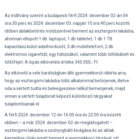
Az indítvány szerint a budapesti férfi 2024. december 02-án 04
óra 30 perc és 2024. december 03. napján 10 óra 40 perc közötti
időben ablakbetörés módszerével bement az esztergomi lakásba,
ahonnan ellopott 1 db laptopot, 1 db tabletet, 1 db 1 TB
kapacitású külső adathordozót, 3 db mobiltelefont, 2 db
elektromos cigarettát, egy hátizsákot, valamint több töltőkábelt és
töltőfejet. A lopás elkövetési értéke 345.000,- Ft.
Az elkövető a vele barátságban álló gyermekkorút rábírta arra,
hogy az esztergomi lakásba több alkalommal betörjenek, illetve
oda a sértett tudta és beleegyezése nélkül bemenjenek, majd
onnan a sértett tulajdonát képező különböző tárgyakat
tulajdonítsanak el.
A férfi 2024. december 12-én 16:00 óra és 22:00 óra közötti
időben – a már 2024. december 02-án meglátogatott –
esztergomi lakásba a szúnyogháló kivágása és az ablak
kiemelése útján ismét bement a gyermekkorú társával, ott