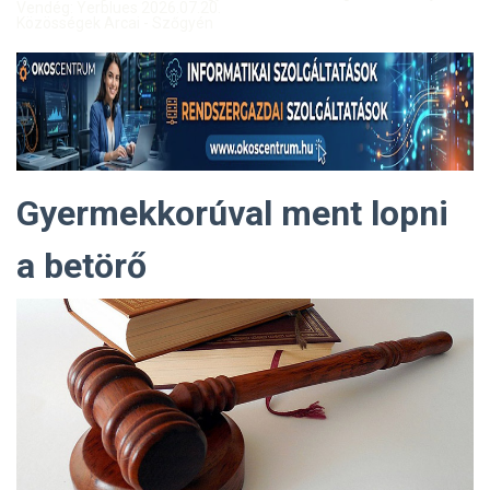
Vendég: Yerblues 2026.07.20.
Közösségek Arcai - Szőgyén
Gyermekkorúval ment lopni
a betörő