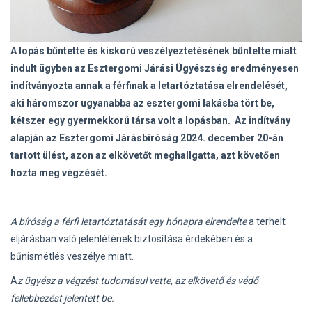
A lopás bűntette és kiskorú veszélyeztetésének bűntette miatt
indult ügyben az Esztergomi Járási Ügyészség eredményesen
indítványozta annak a férfinak a letartóztatása elrendelését,
aki háromszor ugyanabba az esztergomi lakásba tört be,
kétszer egy gyermekkorú társa volt a lopásban. Az indítvány
alapján az Esztergomi Járásbíróság 2024. december 20-án
tartott ülést, azon az elkövetőt meghallgatta, azt követően
hozta meg végzését.
A bíróság a férfi letartóztatását egy hónapra elrendelte
a terhelt
eljárásban való jelenlétének biztosítása érdekében és a
bűnismétlés veszélye miatt.
A
z ügyész a végzést tudomásul vette, az elkövető és védő
fellebbezést jelentett be.