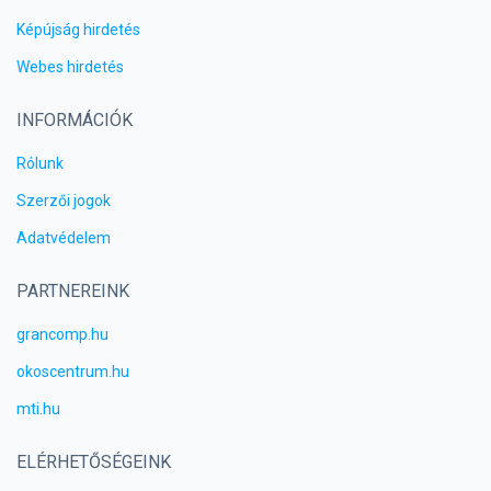
Képújság hirdetés
Webes hirdetés
INFORMÁCIÓK
Rólunk
Szerzői jogok
Adatvédelem
PARTNEREINK
grancomp.hu
okoscentrum.hu
mti.hu
ELÉRHETŐSÉGEINK