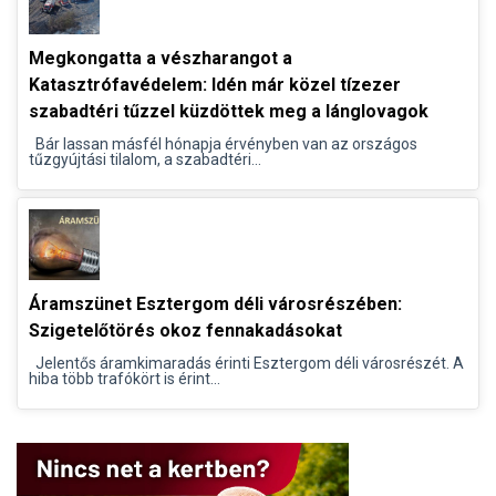
Megkongatta a vészharangot a
Katasztrófavédelem: Idén már közel tízezer
szabadtéri tűzzel küzdöttek meg a lánglovagok
Bár lassan másfél hónapja érvényben van az országos
tűzgyújtási tilalom, a szabadtéri...
Áramszünet Esztergom déli városrészében:
Szigetelőtörés okoz fennakadásokat
Jelentős áramkimaradás érinti Esztergom déli városrészét. A
hiba több trafókört is érint...