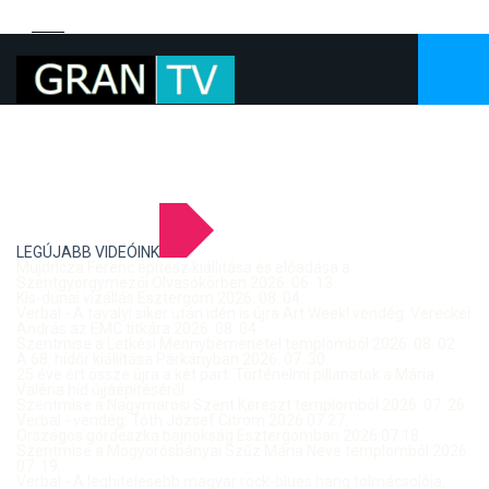
LEGÚJABB VIDEÓINK
Mujdricza Ferenc építész kiállítása és előadása a
Szentgyörgymezői Olvasókörben 2026. 06. 13.
Kis-dunai vízállás Esztergom 2026. 08. 04.
Verbal - A tavalyi siker után idén is újra Art Week! vendég: Vereckei
András az EMC titkára 2026. 08. 04.
Szentmise a Letkési Mennybemenetel templomból 2026. 08. 02.
A 68. hídőr kiállítása Párkányban 2026. 07. 30.
25 éve ért össze újra a két part: Történelmi pillanatok a Mária
Valéria híd újjáépítéséről
Szentmise a Nagymarosi Szent Kereszt templomból 2026. 07. 26.
Verbal - vendég: Tóth József Citrom 2026.07.27.
Országos gördeszka bajnokság Esztergomban 2026.07.18.
Szentmise a Mogyorósbányai Szűz Mária Neve templomból 2026.
07. 19.
Verbal - A leghitelesebb magyar rock-blues hang tolmácsolója,