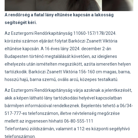
A rendőrség a fiatal lány eltűnése kapcsán a lakosság
segítségét kéri.
Az Esztergomi Rendőrkapitányság 11060-157/178/2024.
körözési számon eljárást folytat Barkóczi Zsanett Viktória
eltűnése kapcsán. A 16 éves lány 2024. december 2-án
Budapesten történő megtalálását követően, az ideiglenes
elhelyezés után ismételten megszökött, azóta ismeretlen helyen
tartózkodik. Barkóczi Zsanett Viktória 156-160 cm magas, barna,
hosszú hajú, barna szemű, ovális arcú, közepes testalkatú.
Az Esztergomi Rendőrkapitányság várja azoknak a jelentkezését,
akik a képen látható lány tartózkodási helyével kapcsolatban
bármilyen információval rendelkeznek. Bejelentés tehető a 06/34-
517-777-es telefonszámon, illetve névtelenség megőrzése
mellett az ingyenesen hívható 06-80-555-111
Telefontanú zöldszámán, valamint a 112-es központi segélyhívó
telefonszámon.