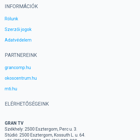
INFORMÁCIÓK
Rólunk
Szerzői jogok
Adatvédelem
PARTNEREINK
grancomp.hu
okoscentrum.hu
mti.hu
ELÉRHETŐSÉGEINK
GRAN TV
Székhely: 2500 Esztergom, Perc u. 3.
Stúdió: 2500 Esztergom, Kossuth L. u. 64.