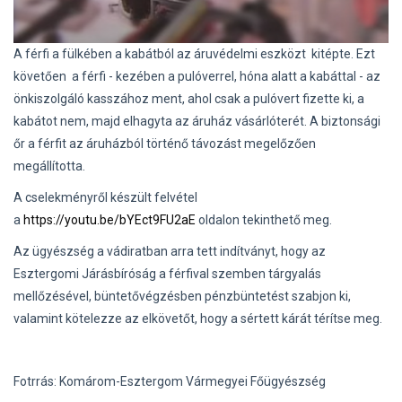
A férfi a fülkében a kabátból az áruvédelmi eszközt kitépte. Ezt
követően a férfi - kezében a pulóverrel, hóna alatt a kabáttal - az
önkiszolgáló kasszához ment, ahol csak a pulóvert fizette ki, a
kabátot nem, majd elhagyta az áruház vásárlóterét. A biztonsági
őr a férfit az áruházból történő távozást megelőzően
megállította.
A cselekményről készült felvétel
a
https://youtu.be/bYEct9FU2aE
oldalon tekinthető meg.
Az ügyészség a vádiratban arra tett indítványt, hogy az
Esztergomi Járásbíróság a férfival szemben tárgyalás
mellőzésével, büntetővégzésben pénzbüntetést szabjon ki,
valamint kötelezze az elkövetőt, hogy a sértett kárát térítse meg.
Fotrrás: Komárom-Esztergom Vármegyei Főügyészség