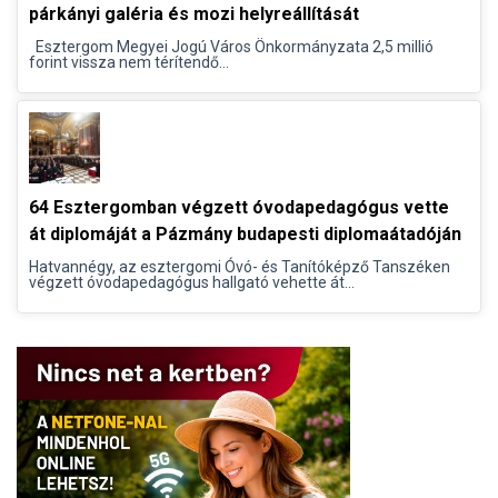
párkányi galéria és mozi helyreállítását
Esztergom Megyei Jogú Város Önkormányzata 2,5 millió
forint vissza nem térítendő...
64 Esztergomban végzett óvodapedagógus vette
át diplomáját a Pázmány budapesti diplomaátadóján
Hatvannégy, az esztergomi Óvó- és Tanítóképző Tanszéken
végzett óvodapedagógus hallgató vehette át...