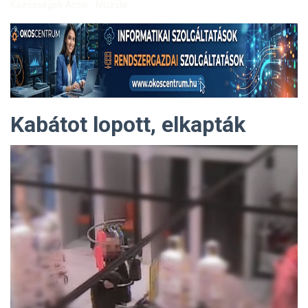
Közösségek Arcai - Muzsla
Kabátot lopott, elkapták