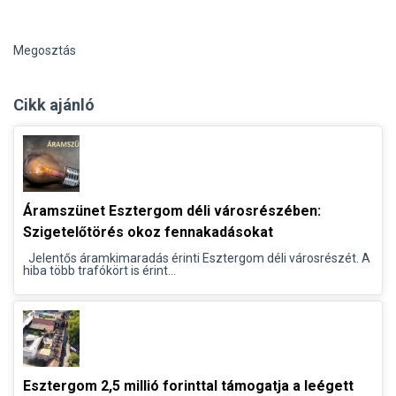
Megosztás
Cikk ajánló
Áramszünet Esztergom déli városrészében:
Szigetelőtörés okoz fennakadásokat
Jelentős áramkimaradás érinti Esztergom déli városrészét. A
hiba több trafókört is érint...
Esztergom 2,5 millió forinttal támogatja a leégett