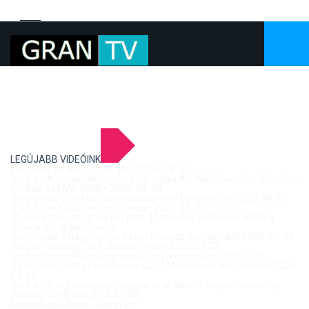
LEGÚJABB VIDEÓINK
Kis-dunai vízállás Esztergom 2026. 08. 04.
Verbal - A tavalyi siker után idén is újra Art Week! vendég: Vereckei
András az EMC titkára 2026. 08. 04.
Szentmise a Letkési Mennybemenetel templomból 2026. 08. 02.
A 68. hídőr kiállítása Párkányban 2026. 07. 30.
25 éve ért össze újra a két part: Történelmi pillanatok a Mária
Valéria híd újjáépítéséről
Szentmise a Nagymarosi Szent Kereszt templomból 2026. 07. 26.
Verbal - vendég: Tóth József Citrom 2026.07.27.
Országos gördeszka bajnokság Esztergomban 2026.07.18.
Szentmise a Mogyorósbányai Szűz Mária Neve templomból 2026.
07. 19.
Verbal - A leghitelesebb magyar rock-blues hang tolmácsolója,
Vendég: Yerblues 2026.07.20.
Közösségek Arcai - Szőgyén